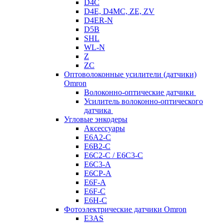
D4C
D4E, D4MC, ZE, ZV
D4ER-N
D5B
SHL
WL-N
Z
ZC
Оптоволоконные усилители (датчики)
Omron
Волоконно-оптические датчики
Усилитель волоконно-оптического
датчика
Угловые энкодеры
Аксессуары
E6A2-C
E6B2-C
E6C2-C / E6C3-C
E6C3-A
E6CP-A
E6F-A
E6F-C
E6H-C
Фотоэлектрические датчики Omron
E3AS