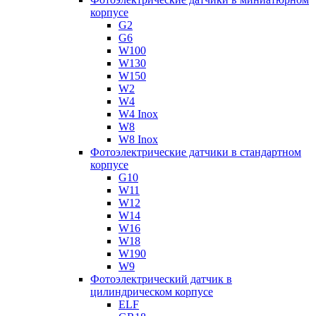
корпусе
G2
G6
W100
W130
W150
W2
W4
W4 Inox
W8
W8 Inox
Фотоэлектрические датчики в стандартном
корпусе
G10
W11
W12
W14
W16
W18
W190
W9
Фотоэлектрический датчик в
цилиндрическом корпусе
ELF