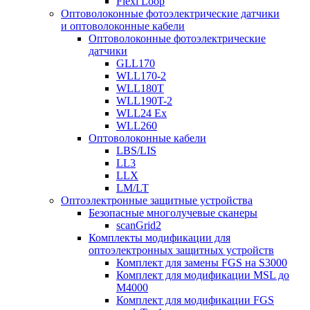
Flexi Loop
Оптоволоконные фотоэлектрические датчики
и оптоволоконные кабели
Оптоволоконные фотоэлектрические
датчики
GLL170
WLL170-2
WLL180T
WLL190T-2
WLL24 Ex
WLL260
Оптоволоконные кабели
LBS/LIS
LL3
LLX
LM/LT
Оптоэлектронные защитные устройства
Безопасные многолучевые сканеры
scanGrid2
Комплекты модификации для
оптоэлектронных защитных устройств
Комплект для замены FGS на S3000
Комплект для модификации MSL до
M4000
Комплект для модификации FGS