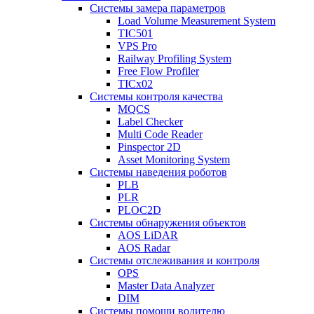
Системы замера параметров
Load Volume Measurement System
TIC501
VPS Pro
Railway Profiling System
Free Flow Profiler
TICx02
Системы контроля качества
MQCS
Label Checker
Multi Code Reader
Pinspector 2D
Asset Monitoring System
Системы наведения роботов
PLB
PLR
PLOC2D
Системы обнаружения объектов
AOS LiDAR
AOS Radar
Системы отслеживания и контроля
OPS
Master Data Analyzer
DIM
Системы помощи водителю