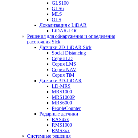
GLS100
GLS6
MLS
OLS
Локализация с LiDAR
LiDAR-LOC
Решения для обнаружения и определения
расстояния Sick
Датчики 2D-LiDAR Sick
Social Distancing
Серия LD
Серия LMS
Серия NAV
Серия TiM
Датчики 3D-LiDAR
LD-MRS
MRS1000
MRS1000P
MRS6000
PeopleCounter
Радарные датчики
RAS4xx
RMS1000
RMS3xx
Системные решения