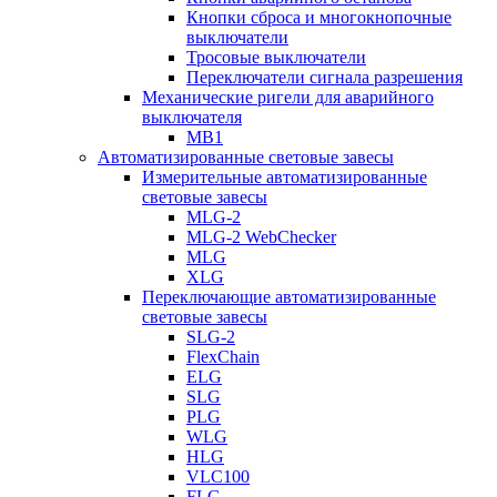
Кнопки сброса и многокнопочные
выключатели
Тросовые выключатели
Переключатели сигнала разрешения
Механические ригели для аварийного
выключателя
MB1
Автоматизированные световые завесы
Измерительные автоматизированные
световые завесы
MLG-2
MLG-2 WebChecker
MLG
XLG
Переключающие автоматизированные
световые завесы
SLG-2
FlexChain
ELG
SLG
PLG
WLG
HLG
VLC100
FLG