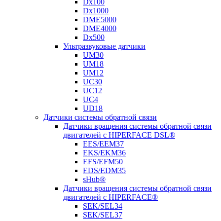
Dx100
Dx1000
DME5000
DME4000
Dx500
Ультразвуковые датчики
UM30
UM18
UM12
UC30
UC12
UC4
UD18
Датчики системы обратной связи
Датчики вращения системы обратной связи
двигателей с HIPERFACE DSL®
EES/EEM37
EKS/EKM36
EFS/EFM50
EDS/EDM35
sHub®
Датчики вращения системы обратной связи
двигателей с HIPERFACE®
SEK/SEL34
SEK/SEL37