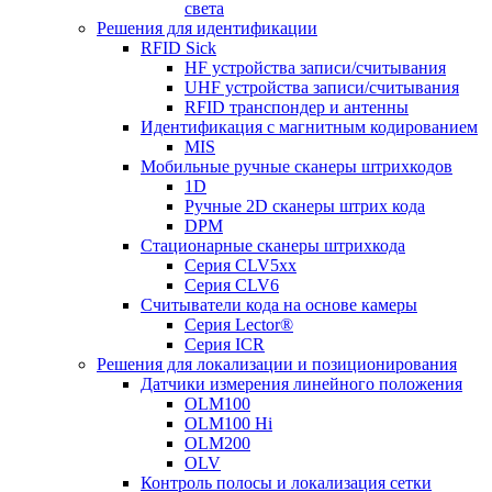
света
Решения для идентификации
RFID Sick
HF устройства записи/считывания
UHF устройства записи/считывания
RFID транспондер и антенны
Идентификация с магнитным кодированием
MIS
Мобильные ручные сканеры штрихкодов
1D
Ручные 2D сканеры штрих кода
DPM
Стационарные сканеры штрихкода
Серия CLV5xx
Серия CLV6
Считыватели кода на основе камеры
Серия Lector®
Серия ICR
Решения для локализации и позиционирования
Датчики измерения линейного положения
OLM100
OLM100 Hi
OLM200
OLV
Контроль полосы и локализация сетки