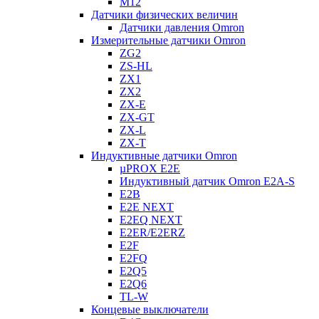
M12
Датчики физических величин
Датчики давления Omron
Измерительные датчики Omron
ZG2
ZS-HL
ZX1
ZX2
ZX-E
ZX-GT
ZX-L
ZX-T
Индуктивные датчики Omron
µPROX E2E
Индуктивный датчик Omron E2A-S
E2B
E2E NEXT
E2EQ NEXT
E2ER/E2ERZ
E2F
E2FQ
E2Q5
E2Q6
TL-W
Концевые выключатели