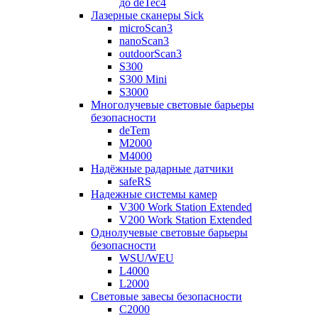
до deTec4
Лазерные сканеры Sick
microScan3
nanoScan3
outdoorScan3
S300
S300 Mini
S3000
Многолучевые световые барьеры
безопасности
deTem
M2000
M4000
Надёжные радарные датчики
safeRS
Надежные системы камер
V300 Work Station Extended
V200 Work Station Extended
Однолучевые световые барьеры
безопасности
WSU/WEU
L4000
L2000
Световые завесы безопасности
C2000