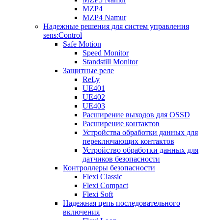
MZP4
MZP4 Namur
Надежные решения для систем управления
sens:Control
Safe Motion
Speed Monitor
Standstill Monitor
Защитные реле
ReLy
UE401
UE402
UE403
Расширение выходов для OSSD
Расширение контактов
Устройства обработки данных для
переключающих контактов
Устройство обработки данных для
датчиков безопасности
Контроллеры безопасности
Flexi Classic
Flexi Compact
Flexi Soft
Надежная цепь последовательного
включения