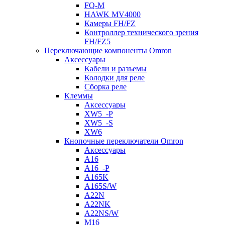
FQ-M
HAWK MV4000
Камеры FH/FZ
Контроллер технического зрения
FH/FZ5
Переключающие компоненты Omron
Аксессуары
Кабели и разъемы
Колодки для реле
Сборка реле
Клеммы
Аксессуары
XW5_-P
XW5_-S
XW6
Кнопочные переключатели Omron
Аксессуары
A16
A16_-P
A165K
A165S/W
A22N
A22NK
A22NS/W
M16