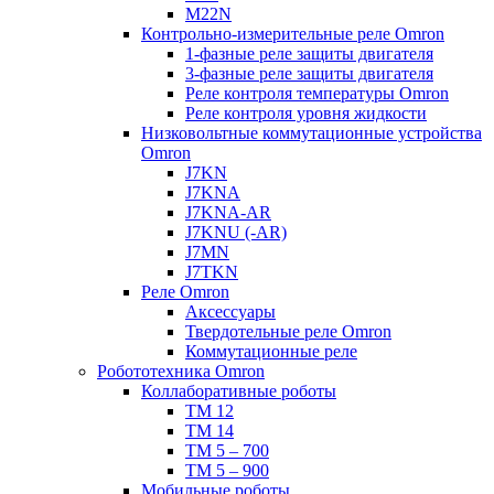
M22N
Контрольно-измерительные реле Omron
1-фазные реле защиты двигателя
3-фазные реле защиты двигателя
Реле контроля температуры Omron
Реле контроля уровня жидкости
Низковольтные коммутационные устройства
Omron
J7KN
J7KNA
J7KNA-AR
J7KNU (-AR)
J7MN
J7TKN
Реле Omron
Аксессуары
Твердотельные реле Omron
Коммутационные реле
Робототехника Omron
Коллаборативные роботы
TM 12
TM 14
TM 5 – 700
TM 5 – 900
Мобильные роботы