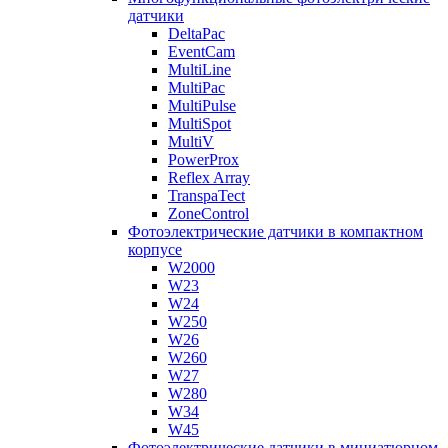
датчики
DeltaPac
EventCam
MultiLine
MultiPac
MultiPulse
MultiSpot
MultiV
PowerProx
Reflex Array
TranspaTect
ZoneControl
Фотоэлектрические датчики в компактном
корпусе
W2000
W23
W24
W250
W26
W260
W27
W280
W34
W45
Фотоэлектрические датчики в миниатюрном