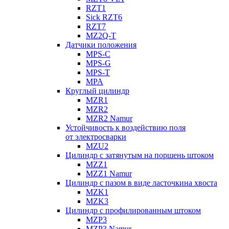
RZT1
Sick RZT6
RZT7
MZ2Q-T
Датчики положения
MPS-C
MPS-G
MPS-T
MPA
Круглый цилиндр
MZR1
MZR2
MZR2 Namur
Устойчивость к воздействию поля
от электросварки
MZU2
Цилиндр с затянутым на поршень штоком
MZZ1
MZZ1 Namur
Цилиндр с пазом в виде ласточкина хвоста
MZK1
MZK3
Цилиндр с профилированным штоком
MZP3
MZP3 Namur