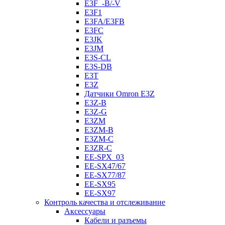
E3F_-B/-V
E3F1
E3FA/E3FB
E3FC
E3JK
E3JM
E3S-CL
E3S-DB
E3T
E3Z
Датчики Omron E3Z
E3Z-B
E3Z-G
E3ZM
E3ZM-B
E3ZM-C
E3ZR-C
EE-SPX_03
EE-SX47/67
EE-SX77/87
EE-SX95
EE-SX97
Контроль качества и отслеживание
Аксессуары
Кабели и разъемы