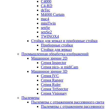
C4000
C4-RD
deTec
M4000 Curtain
mac4
miniTwin
senSe
senSe2
TWINOX4
Стойки для зеркал и приборные стойки
Приборные стойки
Стойки для зеркал
Промышленная обработка изображений
Машинное зрение 2D
Серия Inspector
Серия pico- и midiCam
Машинное зрение 3D
Серия IVC
Серия Ranger
Серия Ruler
Серия TriSpector
Серия Visionary
Пылемеры
Пылемеры с отражением рассеянного света
Пылемеры с отражением рассеянного