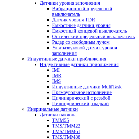
Датчики уровня заполнения
Вибрационный предельный
выключатель
Датчик уровня TDR
Емкостные датчики уровня
Ёмкостный концевой выключатель
Оптический предельный выключатель
Радар со свободным лучом
Ультразвуковой датчик уровня
заполнения
Индуктивные датчики приближения
Индуктивные датчики приближения
IMI
IMR
IMS
Индуктивные датчики MultiTask
Прямоугольное исполнение
Цилиндрический с резьбой
Цилиндрический, гладкий
Инерциальные датчики
Датчики наклона
TMM55
TMS/TMM22
TMS/TMM61
TMS/TMM88