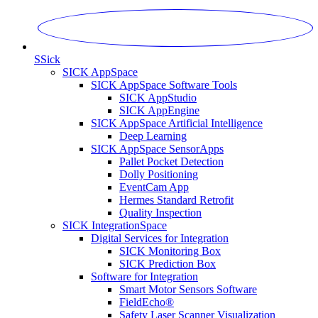
S
Sick
SICK AppSpace
SICK AppSpace Software Tools
SICK AppStudio
SICK AppEngine
SICK AppSpace Artificial Intelligence
Deep Learning
SICK AppSpace SensorApps
Pallet Pocket Detection
Dolly Positioning
EventCam App
Hermes Standard Retrofit
Quality Inspection
SICK IntegrationSpace
Digital Services for Integration
SICK Monitoring Box
SICK Prediction Box
Software for Integration
Smart Motor Sensors Software
FieldEcho®
Safety Laser Scanner Visualization