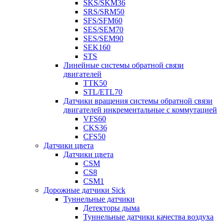
SKS/SKM36
SRS/SRM50
SFS/SFM60
SES/SEM70
SES/SEM90
SEK160
STS
Линейные системы обратной связи
двигателей
TTK50
STL/ETL70
Датчики вращения системы обратной связи
двигателей инкрементальные с коммутацией
VFS60
CKS36
CFS50
Датчики цвета
Датчики цвета
CSM
CS8
CSM1
Дорожные датчики Sick
Туннельные датчики
Детекторы дыма
Туннельные датчики качества воздуха