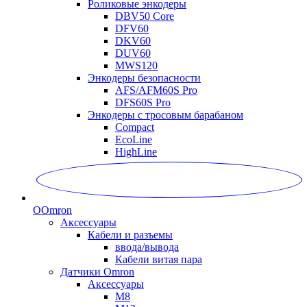
Роликовые энкодеры
DBV50 Core
DFV60
DKV60
DUV60
MWS120
Энкодеры безопасности
AFS/AFM60S Pro
DFS60S Pro
Энкодеры с тросовым барабаном
Compact
EcoLine
HighLine
O
Omron
Аксессуары
Кабели и разъемы
ввода/вывода
Кабели витая пара
Датчики Omron
Аксессуары
M8