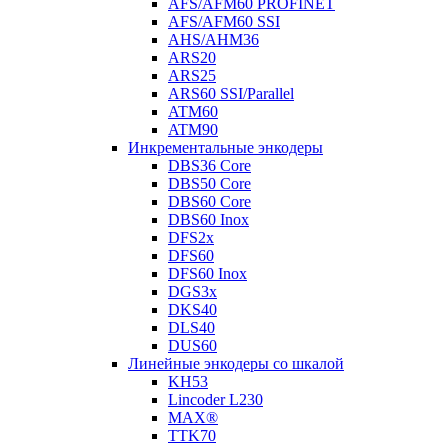
AFS/AFM60 PROFINET
AFS/AFM60 SSI
AHS/AHM36
ARS20
ARS25
ARS60 SSI/Parallel
ATM60
ATM90
Инкрементальные энкодеры
DBS36 Core
DBS50 Core
DBS60 Core
DBS60 Inox
DFS2x
DFS60
DFS60 Inox
DGS3x
DKS40
DLS40
DUS60
Линейные энкодеры со шкалой
KH53
Lincoder L230
MAX®
TTK70