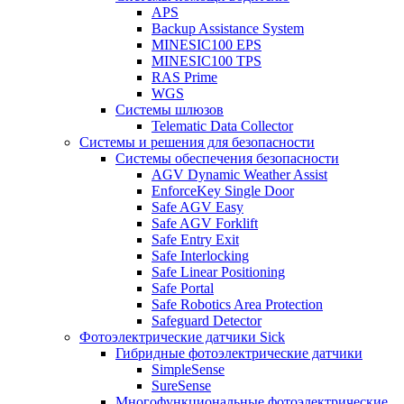
APS
Backup Assistance System
MINESIC100 EPS
MINESIC100 TPS
RAS Prime
WGS
Системы шлюзов
Telematic Data Collector
Системы и решения для безопасности
Системы обеспечения безопасности
AGV Dynamic Weather Assist
EnforceKey Single Door
Safe AGV Easy
Safe AGV Forklift
Safe Entry Exit
Safe Interlocking
Safe Linear Positioning
Safe Portal
Safe Robotics Area Protection
Safeguard Detector
Фотоэлектрические датчики Sick
Гибридные фотоэлектрические датчики
SimpleSense
SureSense
Многофункциональные фотоэлектрические