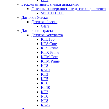
Бесконтактные датчики движения
Лазерные поверхностные датчики движения
SPEETEC 1D
Датчики блеска
Датчики блеска
Glare
Датчики контраста
Датчики контраста
KTL180
KTS Core
KTS Prime
KTX Prime
KTM Core
KTM Prime
KT8
RS10
KT3
KT5
KT6
KT10
KT2
NT6
NT8
RS25