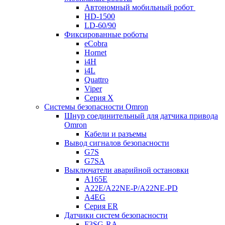
Автономный мобильный робот
HD-1500
LD-60/90
Фиксированные роботы
eCobra
Hornet
i4H
i4L
Quattro
Viper
Серия X
Системы безопасности Omron
Шнур соединительный для датчика привода
Omron
Кабели и разъемы
Вывод сигналов безопасности
G7S
G7SA
Выключатели аварийной остановки
A165E
A22E/A22NE-P/A22NE-PD
A4EG
Серия ER
Датчики систем безопасности
F3SG-RA