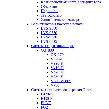
Калибровочная карта верификатора
Объектив
Подсветка
светофильтр
Удлинительное кольцо
Верификаторы качества печати
LVS-9510
LVS-9570
LVS-9580
LVS-9585
Системы идентификации
QX-830
QX-870
V320-F
V330-F
V410-H
V420-F
V430-F
V680/V680S
V780
Системы технического зрения Omron
F420-F
F430-F
FHV7
FQ2