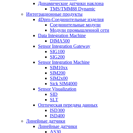
Динамические датчики наклона
TMS/TMM88 Dynamic
Интеграционные продукты
4Dpro-Соединительные изделия
Соединительные модули
Модули промышленной сети
Data Integration Machine
DIMA500
Sensor Integration Gateway
SIG100
SIG200
Sensor Integration Machine
SIM10xx
SIM200
SIM2x00
Sick SIM4000
Sensor Visualization
SID
SLT
Оптическая передача данных
ISD300
ISD400
Линейные датчики
Линейные датчики
AS30