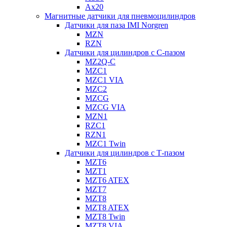
Ax20
Магнитные датчики для пневмоцилиндров
Датчики для паза IMI Norgren
MZN
RZN
Датчики для цилиндров с С-пазом
MZ2Q-C
MZC1
MZC1 VIA
MZC2
MZCG
MZCG VIA
MZN1
RZC1
RZN1
MZC1 Twin
Датчики для цилиндров с Т-пазом
MZT6
MZT1
MZT6 ATEX
MZT7
MZT8
MZT8 ATEX
MZT8 Twin
MZT8 VIA