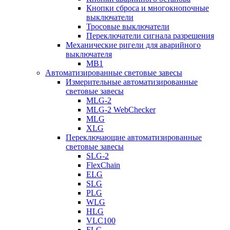
Кнопки сброса и многокнопочные
выключатели
Тросовые выключатели
Переключатели сигнала разрешения
Механические ригели для аварийного
выключателя
MB1
Автоматизированные световые завесы
Измерительные автоматизированные
световые завесы
MLG-2
MLG-2 WebChecker
MLG
XLG
Переключающие автоматизированные
световые завесы
SLG-2
FlexChain
ELG
SLG
PLG
WLG
HLG
VLC100
FLG