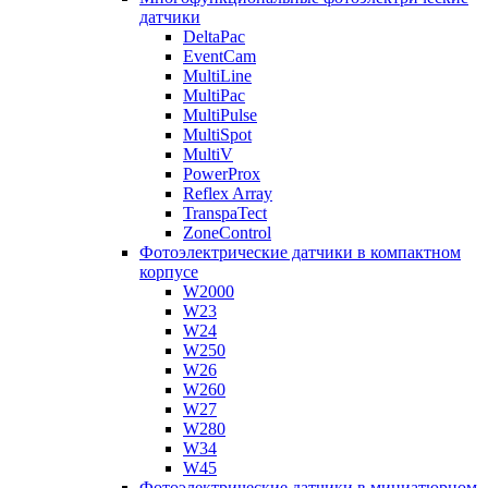
датчики
DeltaPac
EventCam
MultiLine
MultiPac
MultiPulse
MultiSpot
MultiV
PowerProx
Reflex Array
TranspaTect
ZoneControl
Фотоэлектрические датчики в компактном
корпусе
W2000
W23
W24
W250
W26
W260
W27
W280
W34
W45
Фотоэлектрические датчики в миниатюрном