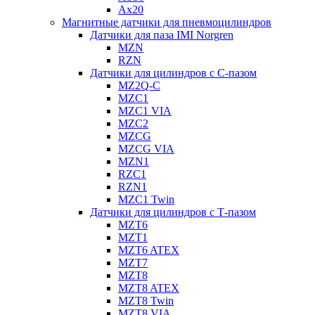
Ax20
Магнитные датчики для пневмоцилиндров
Датчики для паза IMI Norgren
MZN
RZN
Датчики для цилиндров с С-пазом
MZ2Q-C
MZC1
MZC1 VIA
MZC2
MZCG
MZCG VIA
MZN1
RZC1
RZN1
MZC1 Twin
Датчики для цилиндров с Т-пазом
MZT6
MZT1
MZT6 ATEX
MZT7
MZT8
MZT8 ATEX
MZT8 Twin
MZT8 VIA