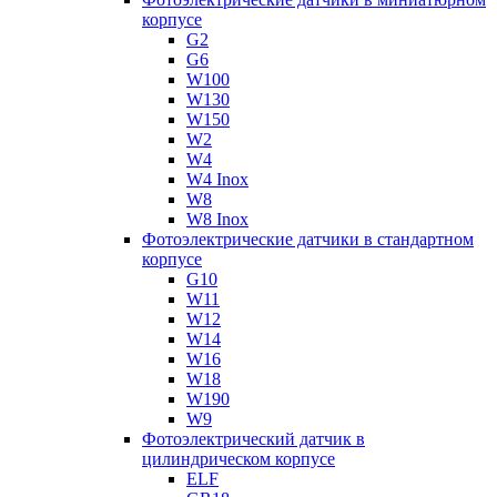
корпусе
G2
G6
W100
W130
W150
W2
W4
W4 Inox
W8
W8 Inox
Фотоэлектрические датчики в стандартном
корпусе
G10
W11
W12
W14
W16
W18
W190
W9
Фотоэлектрический датчик в
цилиндрическом корпусе
ELF