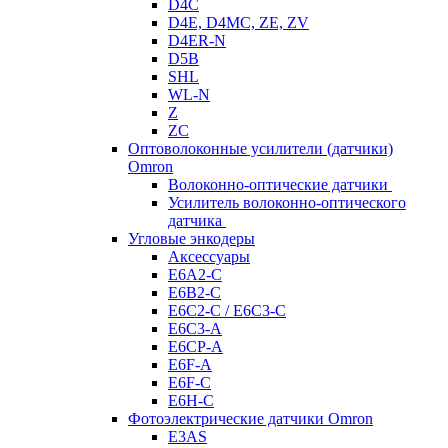
D4C
D4E, D4MC, ZE, ZV
D4ER-N
D5B
SHL
WL-N
Z
ZC
Оптоволоконные усилители (датчики)
Omron
Волоконно-оптические датчики
Усилитель волоконно-оптического
датчика
Угловые энкодеры
Аксессуары
E6A2-C
E6B2-C
E6C2-C / E6C3-C
E6C3-A
E6CP-A
E6F-A
E6F-C
E6H-C
Фотоэлектрические датчики Omron
E3AS