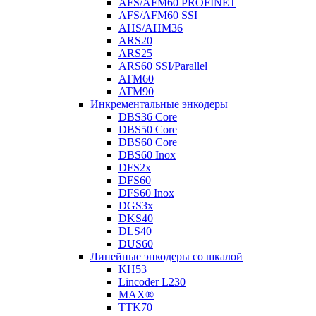
AFS/AFM60 PROFINET
AFS/AFM60 SSI
AHS/AHM36
ARS20
ARS25
ARS60 SSI/Parallel
ATM60
ATM90
Инкрементальные энкодеры
DBS36 Core
DBS50 Core
DBS60 Core
DBS60 Inox
DFS2x
DFS60
DFS60 Inox
DGS3x
DKS40
DLS40
DUS60
Линейные энкодеры со шкалой
KH53
Lincoder L230
MAX®
TTK70