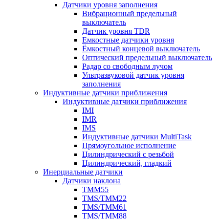
Датчики уровня заполнения
Вибрационный предельный
выключатель
Датчик уровня TDR
Емкостные датчики уровня
Ёмкостный концевой выключатель
Оптический предельный выключатель
Радар со свободным лучом
Ультразвуковой датчик уровня
заполнения
Индуктивные датчики приближения
Индуктивные датчики приближения
IMI
IMR
IMS
Индуктивные датчики MultiTask
Прямоугольное исполнение
Цилиндрический с резьбой
Цилиндрический, гладкий
Инерциальные датчики
Датчики наклона
TMM55
TMS/TMM22
TMS/TMM61
TMS/TMM88