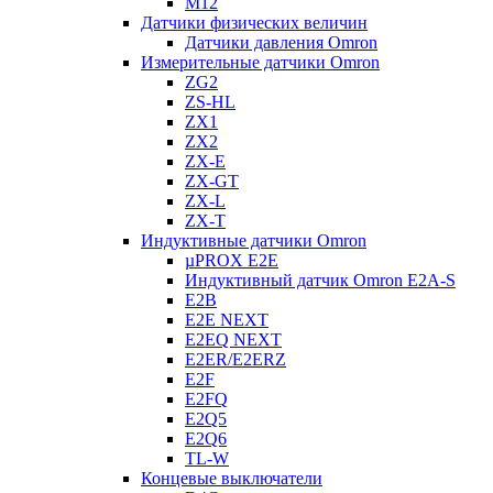
M12
Датчики физических величин
Датчики давления Omron
Измерительные датчики Omron
ZG2
ZS-HL
ZX1
ZX2
ZX-E
ZX-GT
ZX-L
ZX-T
Индуктивные датчики Omron
µPROX E2E
Индуктивный датчик Omron E2A-S
E2B
E2E NEXT
E2EQ NEXT
E2ER/E2ERZ
E2F
E2FQ
E2Q5
E2Q6
TL-W
Концевые выключатели