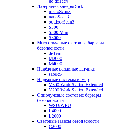
до deTec4
Лазерные сканеры Sick
microScan3
nanoScan3
outdoorScan3
S300
S300 Mini
S3000
Многолучевые световые барьеры
безопасности
deTem
M2000
M4000
Надёжные радарные датчики
safeRS
Надежные системы камер
V300 Work Station Extended
V200 Work Station Extended
Однолучевые световые барьеры
безопасности
WSU/WEU
L4000
L2000
Световые завесы безопасности
C2000