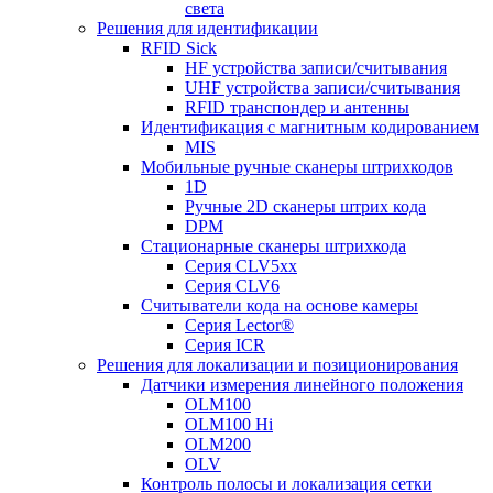
света
Решения для идентификации
RFID Sick
HF устройства записи/считывания
UHF устройства записи/считывания
RFID транспондер и антенны
Идентификация с магнитным кодированием
MIS
Мобильные ручные сканеры штрихкодов
1D
Ручные 2D сканеры штрих кода
DPM
Стационарные сканеры штрихкода
Серия CLV5xx
Серия CLV6
Считыватели кода на основе камеры
Серия Lector®
Серия ICR
Решения для локализации и позиционирования
Датчики измерения линейного положения
OLM100
OLM100 Hi
OLM200
OLV
Контроль полосы и локализация сетки