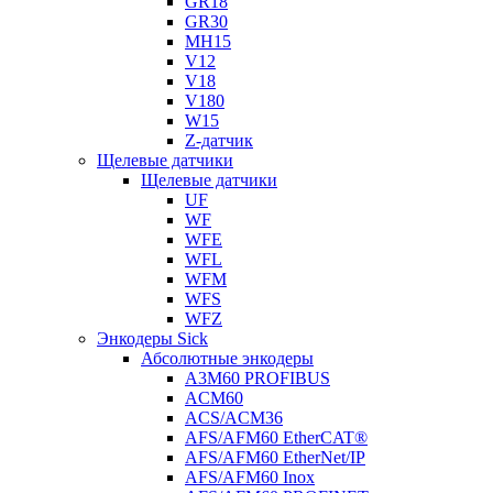
GR18
GR30
MH15
V12
V18
V180
W15
Z-датчик
Щелевые датчики
Щелевые датчики
UF
WF
WFE
WFL
WFM
WFS
WFZ
Энкодеры Sick
Абсолютные энкодеры
A3M60 PROFIBUS
ACM60
ACS/ACM36
AFS/AFM60 EtherCAT®
AFS/AFM60 EtherNet/IP
AFS/AFM60 Inox