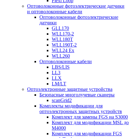
Flexi Loop
Оптоволоконные фотоэлектрические датчики
и оптоволоконные кабели
Оптоволоконные фотоэлектрические
датчики
GLL170
WLL170-2
WLL180T
WLL190T-2
WLL24 Ex
WLL260
Оптоволоконные кабели
LBS/LIS
LL3
LLX
LM/LT
Оптоэлектронные защитные устройства
Безопасные многолучевые сканеры
scanGrid2
Комплекты модификации для
оптоэлектронных защитных устройств
Комплект для замены FGS на S3000
Комплект для модификации MSL до
M4000
Комплект для модификации FGS