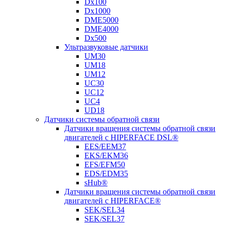
Dx100
Dx1000
DME5000
DME4000
Dx500
Ультразвуковые датчики
UM30
UM18
UM12
UC30
UC12
UC4
UD18
Датчики системы обратной связи
Датчики вращения системы обратной связи
двигателей с HIPERFACE DSL®
EES/EEM37
EKS/EKM36
EFS/EFM50
EDS/EDM35
sHub®
Датчики вращения системы обратной связи
двигателей с HIPERFACE®
SEK/SEL34
SEK/SEL37