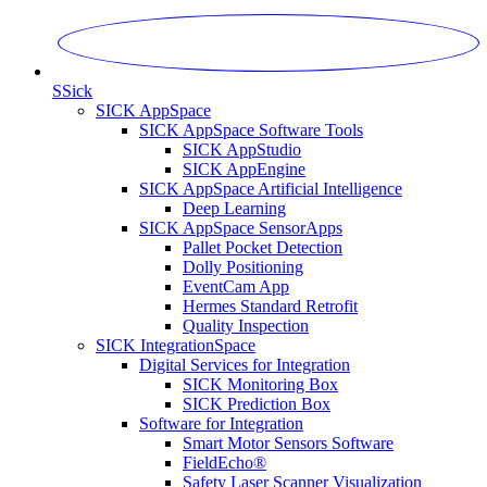
S
Sick
SICK AppSpace
SICK AppSpace Software Tools
SICK AppStudio
SICK AppEngine
SICK AppSpace Artificial Intelligence
Deep Learning
SICK AppSpace SensorApps
Pallet Pocket Detection
Dolly Positioning
EventCam App
Hermes Standard Retrofit
Quality Inspection
SICK IntegrationSpace
Digital Services for Integration
SICK Monitoring Box
SICK Prediction Box
Software for Integration
Smart Motor Sensors Software
FieldEcho®
Safety Laser Scanner Visualization