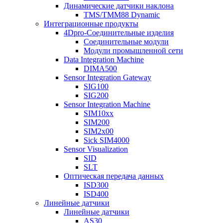
Динамические датчики наклона
TMS/TMM88 Dynamic
Интеграционные продукты
4Dpro-Соединительные изделия
Соединительные модули
Модули промышленной сети
Data Integration Machine
DIMA500
Sensor Integration Gateway
SIG100
SIG200
Sensor Integration Machine
SIM10xx
SIM200
SIM2x00
Sick SIM4000
Sensor Visualization
SID
SLT
Оптическая передача данных
ISD300
ISD400
Линейные датчики
Линейные датчики
AS30