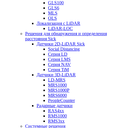
GLS100
GLS6
MLS
OLS
Локализация с LiDAR
LiDAR-LOC
Решения для обнаружения и определения
расстояния Sick
Датчики 2D-LiDAR Sick
Social Distancing
Серия LD
Серия LMS
Серия NAV
Серия TiM
Датчики 3D-LiDAR
LD-MRS
MRS1000
MRS1000P
MRS6000
PeopleCounter
Радарные датчики
RAS4xx
RMS1000
RMS3xx
Системные решения