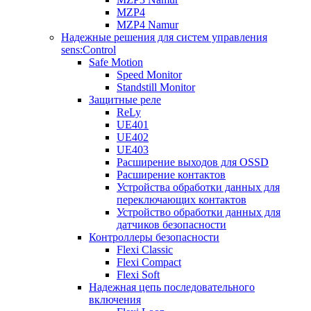
MZP4
MZP4 Namur
Надежные решения для систем управления
sens:Control
Safe Motion
Speed Monitor
Standstill Monitor
Защитные реле
ReLy
UE401
UE402
UE403
Расширение выходов для OSSD
Расширение контактов
Устройства обработки данных для
переключающих контактов
Устройство обработки данных для
датчиков безопасности
Контроллеры безопасности
Flexi Classic
Flexi Compact
Flexi Soft
Надежная цепь последовательного
включения