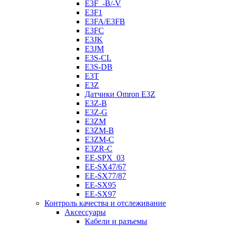
E3F_-B/-V
E3F1
E3FA/E3FB
E3FC
E3JK
E3JM
E3S-CL
E3S-DB
E3T
E3Z
Датчики Omron E3Z
E3Z-B
E3Z-G
E3ZM
E3ZM-B
E3ZM-C
E3ZR-C
EE-SPX_03
EE-SX47/67
EE-SX77/87
EE-SX95
EE-SX97
Контроль качества и отслеживание
Аксессуары
Кабели и разъемы