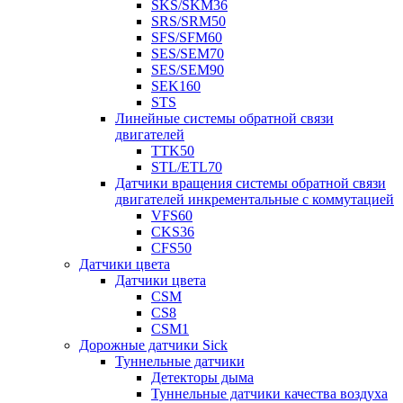
SKS/SKM36
SRS/SRM50
SFS/SFM60
SES/SEM70
SES/SEM90
SEK160
STS
Линейные системы обратной связи
двигателей
TTK50
STL/ETL70
Датчики вращения системы обратной связи
двигателей инкрементальные с коммутацией
VFS60
CKS36
CFS50
Датчики цвета
Датчики цвета
CSM
CS8
CSM1
Дорожные датчики Sick
Туннельные датчики
Детекторы дыма
Туннельные датчики качества воздуха