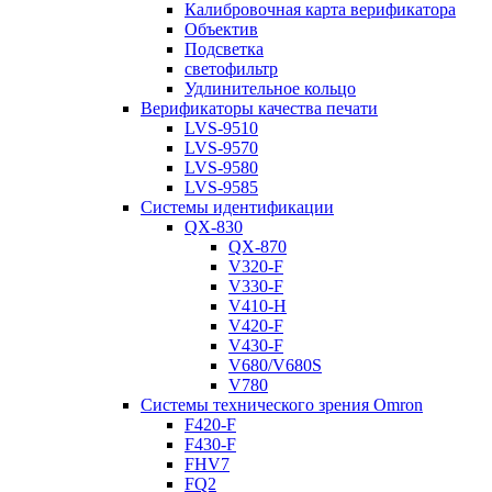
Калибровочная карта верификатора
Объектив
Подсветка
светофильтр
Удлинительное кольцо
Верификаторы качества печати
LVS-9510
LVS-9570
LVS-9580
LVS-9585
Системы идентификации
QX-830
QX-870
V320-F
V330-F
V410-H
V420-F
V430-F
V680/V680S
V780
Системы технического зрения Omron
F420-F
F430-F
FHV7
FQ2