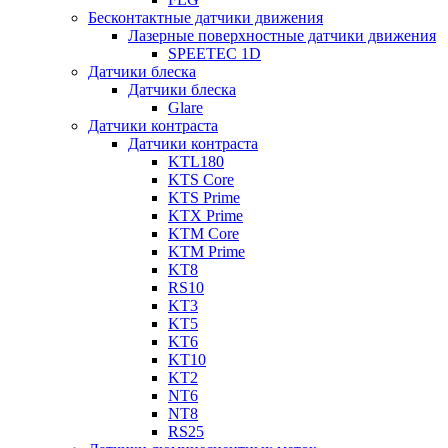
Бесконтактные датчики движения
Лазерные поверхностные датчики движения
SPEETEC 1D
Датчики блеска
Датчики блеска
Glare
Датчики контраста
Датчики контраста
KTL180
KTS Core
KTS Prime
KTX Prime
KTM Core
KTM Prime
KT8
RS10
KT3
KT5
KT6
KT10
KT2
NT6
NT8
RS25