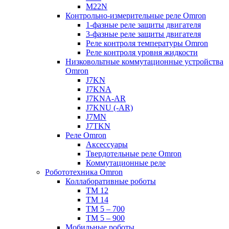
M22N
Контрольно-измерительные реле Omron
1-фазные реле защиты двигателя
3-фазные реле защиты двигателя
Реле контроля температуры Omron
Реле контроля уровня жидкости
Низковольтные коммутационные устройства
Omron
J7KN
J7KNA
J7KNA-AR
J7KNU (-AR)
J7MN
J7TKN
Реле Omron
Аксессуары
Твердотельные реле Omron
Коммутационные реле
Робототехника Omron
Коллаборативные роботы
TM 12
TM 14
TM 5 – 700
TM 5 – 900
Мобильные роботы