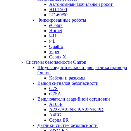
Автономный мобильный робот
HD-1500
LD-60/90
Фиксированные роботы
eCobra
Hornet
i4H
i4L
Quattro
Viper
Серия X
Системы безопасности Omron
Шнур соединительный для датчика привода
Omron
Кабели и разъемы
Вывод сигналов безопасности
G7S
G7SA
Выключатели аварийной остановки
A165E
A22E/A22NE-P/A22NE-PD
A4EG
Серия ER
Датчики систем безопасности
F3SG-RA