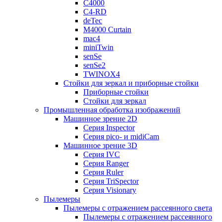
C4000
C4-RD
deTec
M4000 Curtain
mac4
miniTwin
senSe
senSe2
TWINOX4
Стойки для зеркал и приборные стойки
Приборные стойки
Стойки для зеркал
Промышленная обработка изображений
Машинное зрение 2D
Серия Inspector
Серия pico- и midiCam
Машинное зрение 3D
Серия IVC
Серия Ranger
Серия Ruler
Серия TriSpector
Серия Visionary
Пылемеры
Пылемеры с отражением рассеянного света
Пылемеры с отражением рассеянного