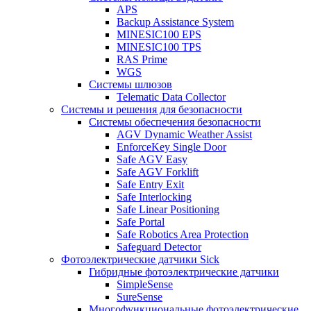
APS
Backup Assistance System
MINESIC100 EPS
MINESIC100 TPS
RAS Prime
WGS
Системы шлюзов
Telematic Data Collector
Системы и решения для безопасности
Системы обеспечения безопасности
AGV Dynamic Weather Assist
EnforceKey Single Door
Safe AGV Easy
Safe AGV Forklift
Safe Entry Exit
Safe Interlocking
Safe Linear Positioning
Safe Portal
Safe Robotics Area Protection
Safeguard Detector
Фотоэлектрические датчики Sick
Гибридные фотоэлектрические датчики
SimpleSense
SureSense
Многофункциональные фотоэлектрические