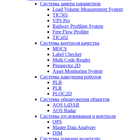
Системы замера параметров
Load Volume Measurement System
TIC501
VPS Pro
Railway Profiling System
Free Flow Profiler
TICx02
Системы контроля качества
MQCS
Label Checker
Multi Code Reader
Pinspector 2D
Asset Monitoring System
Системы наведения роботов
PLB
PLR
PLOC2D
Системы обнаружения объектов
AOS LiDAR
AOS Radar
Системы отслеживания и контроля
OPS
Master Data Analyzer
DIM
Системы помощи водителю