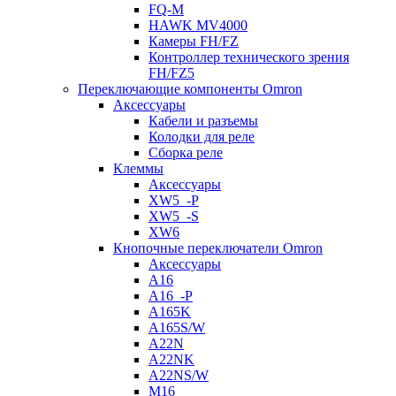
FQ-M
HAWK MV4000
Камеры FH/FZ
Контроллер технического зрения
FH/FZ5
Переключающие компоненты Omron
Аксессуары
Кабели и разъемы
Колодки для реле
Сборка реле
Клеммы
Аксессуары
XW5_-P
XW5_-S
XW6
Кнопочные переключатели Omron
Аксессуары
A16
A16_-P
A165K
A165S/W
A22N
A22NK
A22NS/W
M16