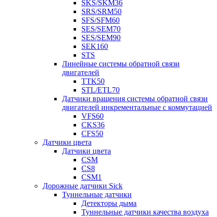
SKS/SKM36
SRS/SRM50
SFS/SFM60
SES/SEM70
SES/SEM90
SEK160
STS
Линейные системы обратной связи
двигателей
TTK50
STL/ETL70
Датчики вращения системы обратной связи
двигателей инкрементальные с коммутацией
VFS60
CKS36
CFS50
Датчики цвета
Датчики цвета
CSM
CS8
CSM1
Дорожные датчики Sick
Туннельные датчики
Детекторы дыма
Туннельные датчики качества воздуха