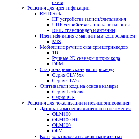
света
Решения для идентификации
RFID Sick
HF устройства записи/считывания
UHF устройства записи/считывания
RFID транспондер и антенны
Идентификация с магнитным кодированием
MIS
Мобильные ручные сканеры штрихкодов
1D
Ручные 2D сканеры штрих кода
DPM
Стационарные сканеры штрихкода
Серия CLV5xx
Серия CLV6
Считыватели кода на основе камеры
Серия Lector®
Серия ICR
Решения для локализации и позиционирования
Датчики измерения линейного положения
OLM100
OLM100 Hi
OLM200
OLV
Контроль полосы и локализация сетки