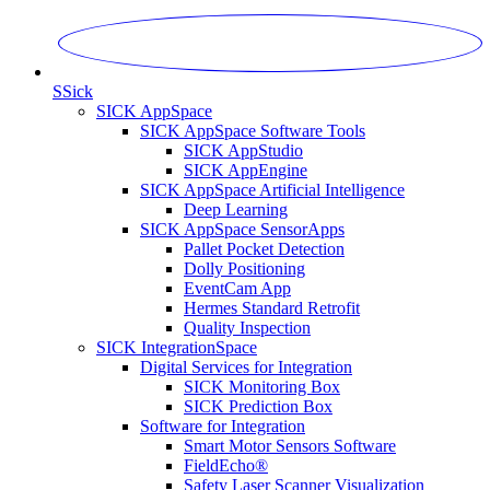
S
Sick
SICK AppSpace
SICK AppSpace Software Tools
SICK AppStudio
SICK AppEngine
SICK AppSpace Artificial Intelligence
Deep Learning
SICK AppSpace SensorApps
Pallet Pocket Detection
Dolly Positioning
EventCam App
Hermes Standard Retrofit
Quality Inspection
SICK IntegrationSpace
Digital Services for Integration
SICK Monitoring Box
SICK Prediction Box
Software for Integration
Smart Motor Sensors Software
FieldEcho®
Safety Laser Scanner Visualization