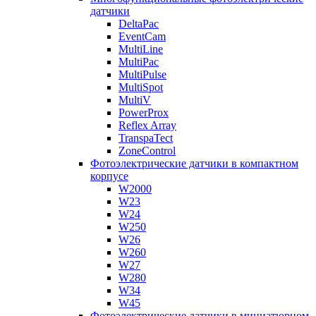
датчики
DeltaPac
EventCam
MultiLine
MultiPac
MultiPulse
MultiSpot
MultiV
PowerProx
Reflex Array
TranspaTect
ZoneControl
Фотоэлектрические датчики в компактном
корпусе
W2000
W23
W24
W250
W26
W260
W27
W280
W34
W45
Фотоэлектрические датчики в миниатюрном