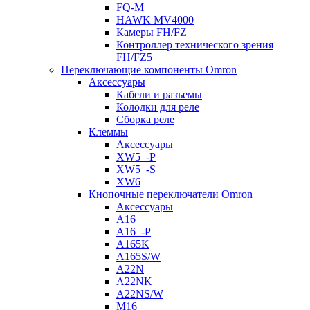
FQ-M
HAWK MV4000
Камеры FH/FZ
Контроллер технического зрения
FH/FZ5
Переключающие компоненты Omron
Аксессуары
Кабели и разъемы
Колодки для реле
Сборка реле
Клеммы
Аксессуары
XW5_-P
XW5_-S
XW6
Кнопочные переключатели Omron
Аксессуары
A16
A16_-P
A165K
A165S/W
A22N
A22NK
A22NS/W
M16