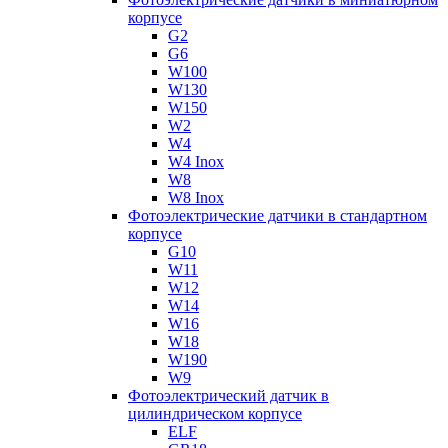
корпусе
G2
G6
W100
W130
W150
W2
W4
W4 Inox
W8
W8 Inox
Фотоэлектрические датчики в стандартном
корпусе
G10
W11
W12
W14
W16
W18
W190
W9
Фотоэлектрический датчик в
цилиндрическом корпусе
ELF