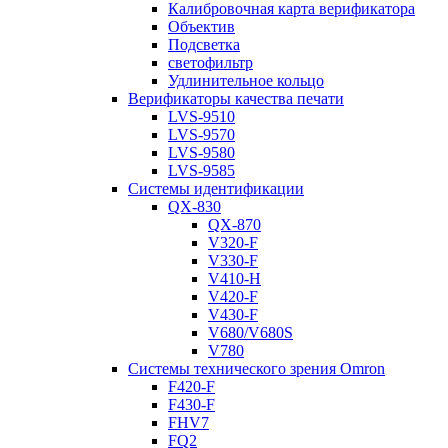
Калибровочная карта верификатора
Объектив
Подсветка
светофильтр
Удлинительное кольцо
Верификаторы качества печати
LVS-9510
LVS-9570
LVS-9580
LVS-9585
Системы идентификации
QX-830
QX-870
V320-F
V330-F
V410-H
V420-F
V430-F
V680/V680S
V780
Системы технического зрения Omron
F420-F
F430-F
FHV7
FQ2