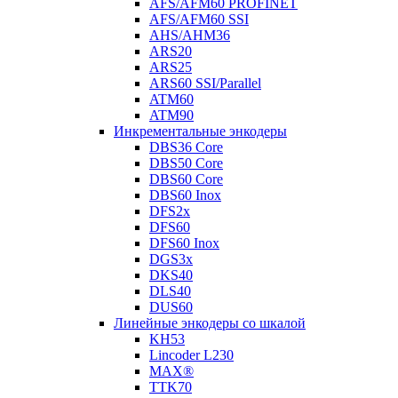
AFS/AFM60 PROFINET
AFS/AFM60 SSI
AHS/AHM36
ARS20
ARS25
ARS60 SSI/Parallel
ATM60
ATM90
Инкрементальные энкодеры
DBS36 Core
DBS50 Core
DBS60 Core
DBS60 Inox
DFS2x
DFS60
DFS60 Inox
DGS3x
DKS40
DLS40
DUS60
Линейные энкодеры со шкалой
KH53
Lincoder L230
MAX®
TTK70