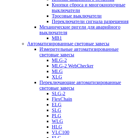
Кнопки сброса и многокнопочные
выключатели
Тросовые выключатели
Переключатели сигнала разрешения
Механические ригели для аварийного
выключателя
MB1
Автоматизированные световые завесы
Измерительные автоматизированные
световые завесы
MLG-2
MLG-2 WebChecker
MLG
XLG
Переключающие автоматизированные
световые завесы
SLG-2
FlexChain
ELG
SLG
PLG
WLG
HLG
VLC100
FLG