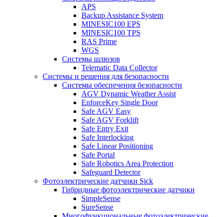
APS
Backup Assistance System
MINESIC100 EPS
MINESIC100 TPS
RAS Prime
WGS
Системы шлюзов
Telematic Data Collector
Системы и решения для безопасности
Системы обеспечения безопасности
AGV Dynamic Weather Assist
EnforceKey Single Door
Safe AGV Easy
Safe AGV Forklift
Safe Entry Exit
Safe Interlocking
Safe Linear Positioning
Safe Portal
Safe Robotics Area Protection
Safeguard Detector
Фотоэлектрические датчики Sick
Гибридные фотоэлектрические датчики
SimpleSense
SureSense
Многофункциональные фотоэлектрические