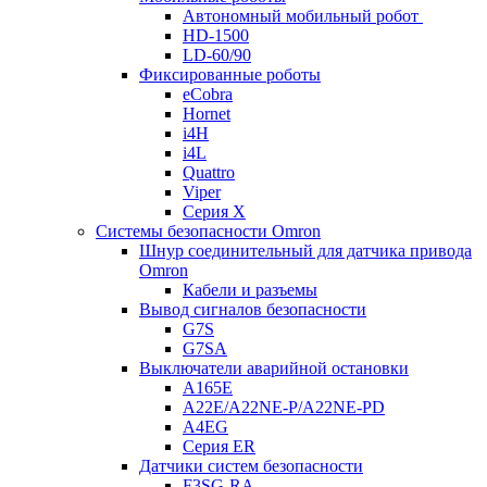
Автономный мобильный робот
HD-1500
LD-60/90
Фиксированные роботы
eCobra
Hornet
i4H
i4L
Quattro
Viper
Серия X
Системы безопасности Omron
Шнур соединительный для датчика привода
Omron
Кабели и разъемы
Вывод сигналов безопасности
G7S
G7SA
Выключатели аварийной остановки
A165E
A22E/A22NE-P/A22NE-PD
A4EG
Серия ER
Датчики систем безопасности
F3SG-RA