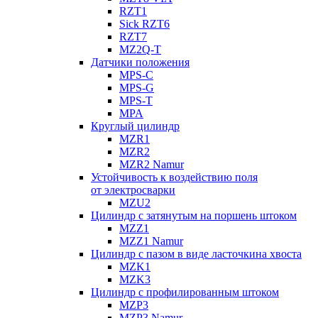
RZT1
Sick RZT6
RZT7
MZ2Q-T
Датчики положения
MPS-C
MPS-G
MPS-T
MPA
Круглый цилиндр
MZR1
MZR2
MZR2 Namur
Устойчивость к воздействию поля
от электросварки
MZU2
Цилиндр с затянутым на поршень штоком
MZZ1
MZZ1 Namur
Цилиндр с пазом в виде ласточкина хвоста
MZK1
MZK3
Цилиндр с профилированным штоком
MZP3
MZP3 Namur