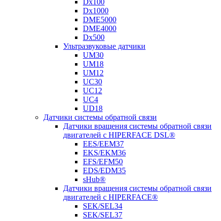
Dx100
Dx1000
DME5000
DME4000
Dx500
Ультразвуковые датчики
UM30
UM18
UM12
UC30
UC12
UC4
UD18
Датчики системы обратной связи
Датчики вращения системы обратной связи
двигателей с HIPERFACE DSL®
EES/EEM37
EKS/EKM36
EFS/EFM50
EDS/EDM35
sHub®
Датчики вращения системы обратной связи
двигателей с HIPERFACE®
SEK/SEL34
SEK/SEL37