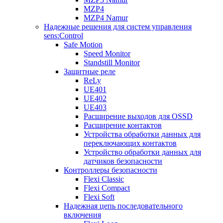
MZP4
MZP4 Namur
Надежные решения для систем управления
sens:Control
Safe Motion
Speed Monitor
Standstill Monitor
Защитные реле
ReLy
UE401
UE402
UE403
Расширение выходов для OSSD
Расширение контактов
Устройства обработки данных для
переключающих контактов
Устройство обработки данных для
датчиков безопасности
Контроллеры безопасности
Flexi Classic
Flexi Compact
Flexi Soft
Надежная цепь последовательного
включения