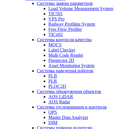
Системы замера параметров
Load Volume Measurement System
TIC501
VPS Pro
Railway Profiling System
Free Flow Profiler
TICx02
Системы контроля качества
MQCS
Label Checker
Multi Code Reader
Pinspector 2D
Asset Monitoring System
Системы наведения роботов
PLB
PLR
PLOC2D
Системы обнаружения объектов
AOS LiDAR
AOS Radar
Системы отслеживания и контроля
OPS
Master Data Analyzer
DIM
Системы помощи водителю