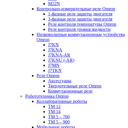
M22N
Контрольно-измерительные реле Omron
1-фазные реле защиты двигателя
3-фазные реле защиты двигателя
Реле контроля температуры Omron
Реле контроля уровня жидкости
Низковольтные коммутационные устройства
Omron
J7KN
J7KNA
J7KNA-AR
J7KNU (-AR)
J7MN
J7TKN
Реле Omron
Аксессуары
Твердотельные реле Omron
Коммутационные реле
Робототехника Omron
Коллаборативные роботы
TM 12
TM 14
TM 5 – 700
TM 5 – 900
Мобильные роботы