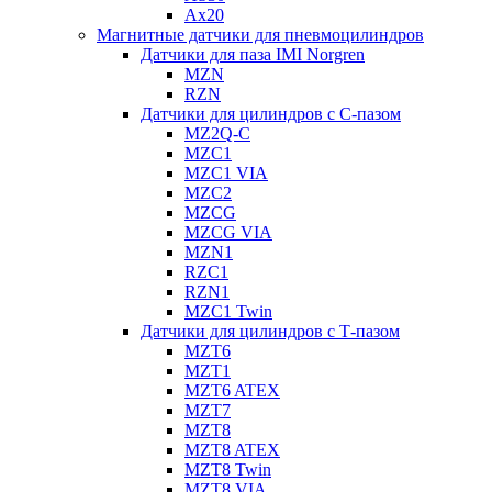
Ax20
Магнитные датчики для пневмоцилиндров
Датчики для паза IMI Norgren
MZN
RZN
Датчики для цилиндров с С-пазом
MZ2Q-C
MZC1
MZC1 VIA
MZC2
MZCG
MZCG VIA
MZN1
RZC1
RZN1
MZC1 Twin
Датчики для цилиндров с Т-пазом
MZT6
MZT1
MZT6 ATEX
MZT7
MZT8
MZT8 ATEX
MZT8 Twin
MZT8 VIA