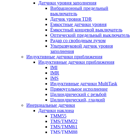
Датчики уровня заполнения
Вибрационный предельный
выключатель
Датчик уровня TDR
Емкостные датчики уровня
Ёмкостный концевой выключатель
Оптический предельный выключатель
Радар со свободным лучом
Ультразвуковой датчик уровня
заполнения
Индуктивные датчики приближения
Индуктивные датчики приближения
IMI
IMR
IMS
Индуктивные датчики MultiTask
Прямоугольное исполнение
Цилиндрический с резьбой
Цилиндрический, гладкий
Инерциальные датчики
Датчики наклона
TMM55
TMS/TMM22
TMS/TMM61
TMS/TMM88