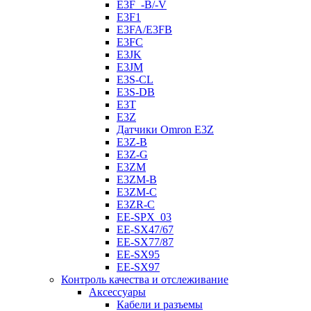
E3F_-B/-V
E3F1
E3FA/E3FB
E3FC
E3JK
E3JM
E3S-CL
E3S-DB
E3T
E3Z
Датчики Omron E3Z
E3Z-B
E3Z-G
E3ZM
E3ZM-B
E3ZM-C
E3ZR-C
EE-SPX_03
EE-SX47/67
EE-SX77/87
EE-SX95
EE-SX97
Контроль качества и отслеживание
Аксессуары
Кабели и разъемы