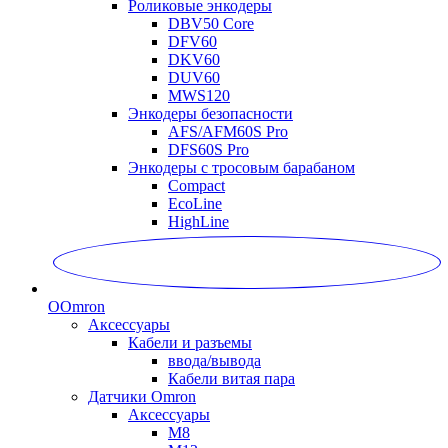
Роликовые энкодеры
DBV50 Core
DFV60
DKV60
DUV60
MWS120
Энкодеры безопасности
AFS/AFM60S Pro
DFS60S Pro
Энкодеры с тросовым барабаном
Compact
EcoLine
HighLine
O
Omron
Аксессуары
Кабели и разъемы
ввода/вывода
Кабели витая пара
Датчики Omron
Аксессуары
M8