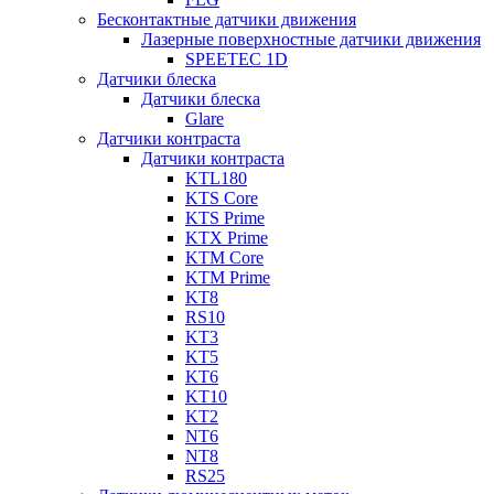
Бесконтактные датчики движения
Лазерные поверхностные датчики движения
SPEETEC 1D
Датчики блеска
Датчики блеска
Glare
Датчики контраста
Датчики контраста
KTL180
KTS Core
KTS Prime
KTX Prime
KTM Core
KTM Prime
KT8
RS10
KT3
KT5
KT6
KT10
KT2
NT6
NT8
RS25