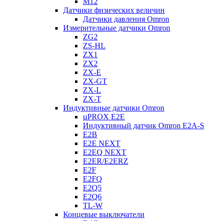
M12
Датчики физических величин
Датчики давления Omron
Измерительные датчики Omron
ZG2
ZS-HL
ZX1
ZX2
ZX-E
ZX-GT
ZX-L
ZX-T
Индуктивные датчики Omron
µPROX E2E
Индуктивный датчик Omron E2A-S
E2B
E2E NEXT
E2EQ NEXT
E2ER/E2ERZ
E2F
E2FQ
E2Q5
E2Q6
TL-W
Концевые выключатели