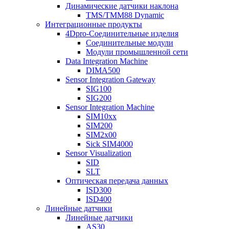
Динамические датчики наклона
TMS/TMM88 Dynamic
Интеграционные продукты
4Dpro-Соединительные изделия
Соединительные модули
Модули промышленной сети
Data Integration Machine
DIMA500
Sensor Integration Gateway
SIG100
SIG200
Sensor Integration Machine
SIM10xx
SIM200
SIM2x00
Sick SIM4000
Sensor Visualization
SID
SLT
Оптическая передача данных
ISD300
ISD400
Линейные датчики
Линейные датчики
AS30