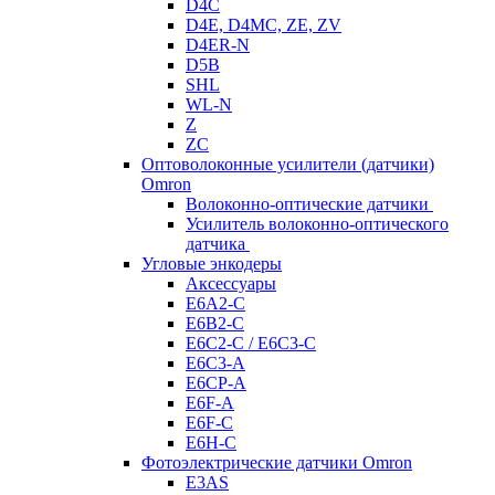
D4C
D4E, D4MC, ZE, ZV
D4ER-N
D5B
SHL
WL-N
Z
ZC
Оптоволоконные усилители (датчики)
Omron
Волоконно-оптические датчики
Усилитель волоконно-оптического
датчика
Угловые энкодеры
Аксессуары
E6A2-C
E6B2-C
E6C2-C / E6C3-C
E6C3-A
E6CP-A
E6F-A
E6F-C
E6H-C
Фотоэлектрические датчики Omron
E3AS