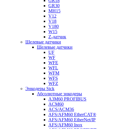
GR18
GR30
MH15
V12
V18
V180
W15
Z-датчик
Щелевые датчики
Щелевые датчики
UF
WF
WFE
WFL
WFM
WFS
WFZ
Энкодеры Sick
Абсолютные энкодеры
A3M60 PROFIBUS
ACM60
ACS/ACM36
AFS/AFM60 EtherCAT®
AFS/AFM60 EtherNet/IP
AFS/AFM60 Inox