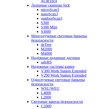
до deTec4
Лазерные сканеры Sick
microScan3
nanoScan3
outdoorScan3
S300
S300 Mini
S3000
Многолучевые световые барьеры
безопасности
deTem
M2000
M4000
Надёжные радарные датчики
safeRS
Надежные системы камер
V300 Work Station Extended
V200 Work Station Extended
Однолучевые световые барьеры
безопасности
WSU/WEU
L4000
L2000
Световые завесы безопасности
C2000