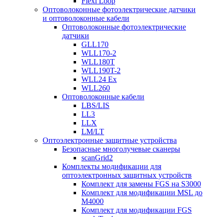
Flexi Loop
Оптоволоконные фотоэлектрические датчики
и оптоволоконные кабели
Оптоволоконные фотоэлектрические
датчики
GLL170
WLL170-2
WLL180T
WLL190T-2
WLL24 Ex
WLL260
Оптоволоконные кабели
LBS/LIS
LL3
LLX
LM/LT
Оптоэлектронные защитные устройства
Безопасные многолучевые сканеры
scanGrid2
Комплекты модификации для
оптоэлектронных защитных устройств
Комплект для замены FGS на S3000
Комплект для модификации MSL до
M4000
Комплект для модификации FGS