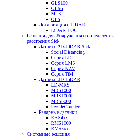
GLS100
GLS6
MLS
OLS
Локализация с LiDAR
LiDAR-LOC
Решения для обнаружения и определения
расстояния Sick
Датчики 2D-LiDAR Sick
Social Distancing
Серия LD
Серия LMS
Серия NAV
Серия TiM
Датчики 3D-LiDAR
LD-MRS
MRS1000
MRS1000P
MRS6000
PeopleCounter
Радарные датчики
RAS4xx
RMS1000
RMS3xx
Системные решения