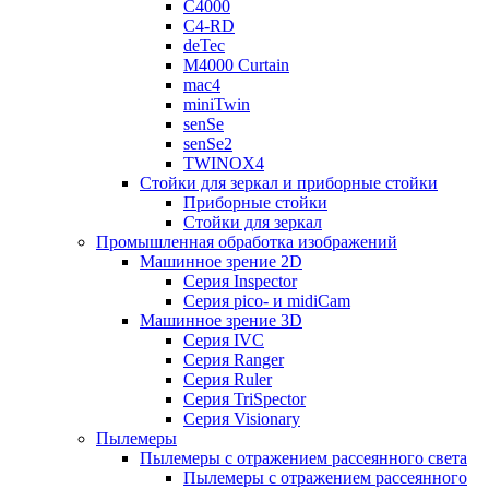
C4000
C4-RD
deTec
M4000 Curtain
mac4
miniTwin
senSe
senSe2
TWINOX4
Стойки для зеркал и приборные стойки
Приборные стойки
Стойки для зеркал
Промышленная обработка изображений
Машинное зрение 2D
Серия Inspector
Серия pico- и midiCam
Машинное зрение 3D
Серия IVC
Серия Ranger
Серия Ruler
Серия TriSpector
Серия Visionary
Пылемеры
Пылемеры с отражением рассеянного света
Пылемеры с отражением рассеянного