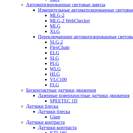
Автоматизированные световые завесы
Измерительные автоматизированные световые
MLG-2
MLG-2 WebChecker
MLG
XLG
Переключающие автоматизированные световы
SLG-2
FlexChain
ELG
SLG
PLG
WLG
HLG
VLC100
FLG
Бесконтактные датчики движения
Лазерные поверхностные датчики движения
SPEETEC 1D
Датчики блеска
Датчики блеска
Glare
Датчики контраста
Датчики контраста
KTL180