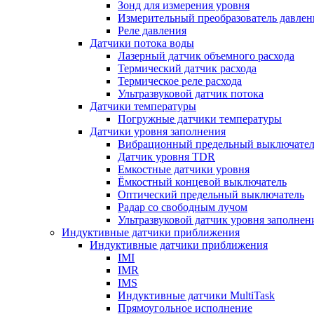
Зонд для измерения уровня
Измерительный преобразователь давлен
Реле давления
Датчики потока воды
Лазерный датчик объемного расхода
Термический датчик расхода
Термическое реле расхода
Ультразвуковой датчик потока
Датчики температуры
Погружные датчики температуры
Датчики уровня заполнения
Вибрационный предельный выключател
Датчик уровня TDR
Емкостные датчики уровня
Ёмкостный концевой выключатель
Оптический предельный выключатель
Радар со свободным лучом
Ультразвуковой датчик уровня заполнен
Индуктивные датчики приближения
Индуктивные датчики приближения
IMI
IMR
IMS
Индуктивные датчики MultiTask
Прямоугольное исполнение