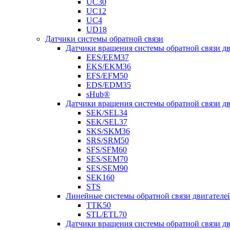
UC30
UC12
UC4
UD18
Датчики системы обратной связи
Датчики вращения системы обратной связи 
EES/EEM37
EKS/EKM36
EFS/EFM50
EDS/EDM35
sHub®
Датчики вращения системы обратной связи 
SEK/SEL34
SEK/SEL37
SKS/SKM36
SRS/SRM50
SFS/SFM60
SES/SEM70
SES/SEM90
SEK160
STS
Линейные системы обратной связи двигателе
TTK50
STL/ETL70
Датчики вращения системы обратной связи д