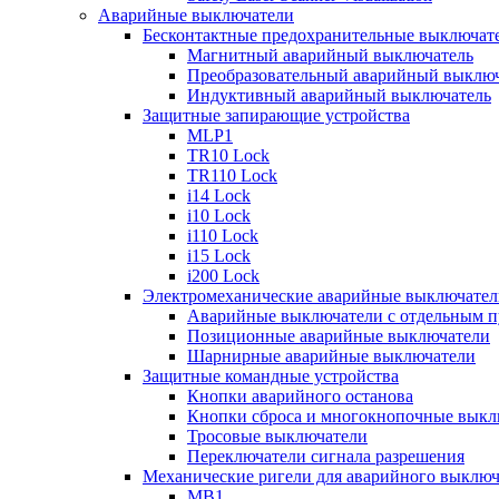
Аварийные выключатели
Бесконтактные предохранительные выключат
Магнитный аварийный выключатель
Преобразовательный аварийный выключ
Индуктивный аварийный выключатель
Защитные запирающие устройства
MLP1
TR10 Lock
TR110 Lock
i14 Lock
i10 Lock
i110 Lock
i15 Lock
i200 Lock
Электромеханические аварийные выключател
Аварийные выключатели с отдельным п
Позиционные аварийные выключатели
Шарнирные аварийные выключатели
Защитные командные устройства
Кнопки аварийного останова
Кнопки сброса и многокнопочные выкл
Тросовые выключатели
Переключатели сигнала разрешения
Механические ригели для аварийного выключ
MB1