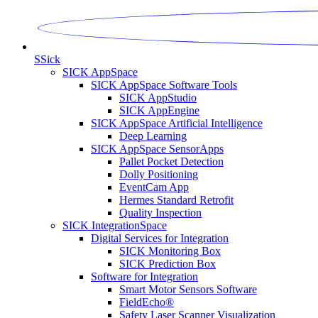
S
Sick
SICK AppSpace
SICK AppSpace Software Tools
SICK AppStudio
SICK AppEngine
SICK AppSpace Artificial Intelligence
Deep Learning
SICK AppSpace SensorApps
Pallet Pocket Detection
Dolly Positioning
EventCam App
Hermes Standard Retrofit
Quality Inspection
SICK IntegrationSpace
Digital Services for Integration
SICK Monitoring Box
SICK Prediction Box
Software for Integration
Smart Motor Sensors Software
FieldEcho®
Safety Laser Scanner Visualization