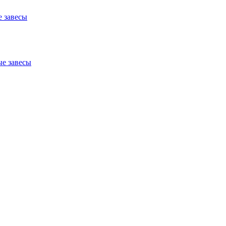
 завесы
е завесы