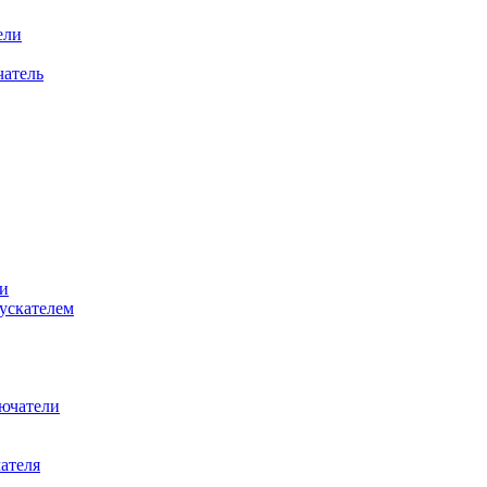
ели
атель
и
ускателем
ючатели
ателя