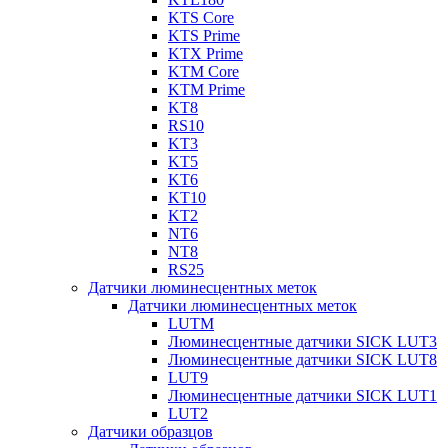
KTS Core
KTS Prime
KTX Prime
KTM Core
KTM Prime
KT8
RS10
KT3
KT5
KT6
KT10
KT2
NT6
NT8
RS25
Датчики люминесцентных меток
Датчики люминесцентных меток
LUTM
Люминесцентные датчики SICK LUT3
Люминесцентные датчики SICK LUT8
LUT9
Люминесцентные датчики SICK LUT1
LUT2
Датчики образцов