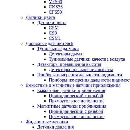
VFS60
CKS36
CFS50
Датчики цвета
Датчики цвета
CSM
CS8
CSM1
Дорожные датчики Sick
Туннельные датчики
Детекторы дыма
Туннельные датчики качества воздуха
Детекторы превышения высоты
Детекторы превышения высоты
Приборы измерения дальности видимости
Приборы измерения дальности видимос
Ёмкостные и магнитные датчики приближения
Емкостные датчики приближения
Цилиндрический с резьбой
Прямоугольное исполнение
Магнитные датчики приближения
Цилиндрический с резьбой
Прямоугольное исполнение
Жидкостные датчики
Датчики давления