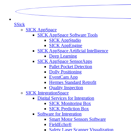
S
Sick
SICK AppSpace
SICK AppSpace Software Tools
SICK AppStudio
SICK AppEngine
SICK AppSpace Artificial Intelligence
Deep Learning
SICK AppSpace SensorApps
Pallet Pocket Detection
Dolly Positioning
EventCam App
Hermes Standard Retrofit
Quality Inspection
SICK IntegrationSpace
Digital Services for Integration
SICK Monitoring Box
SICK Prediction Box
Software for Integration
Smart Motor Sensors Software
FieldEcho®
Safety Laser Scanner Visualization