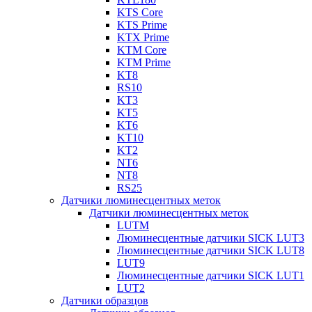
KTS Core
KTS Prime
KTX Prime
KTM Core
KTM Prime
KT8
RS10
KT3
KT5
KT6
KT10
KT2
NT6
NT8
RS25
Датчики люминесцентных меток
Датчики люминесцентных меток
LUTM
Люминесцентные датчики SICK LUT3
Люминесцентные датчики SICK LUT8
LUT9
Люминесцентные датчики SICK LUT1
LUT2
Датчики образцов