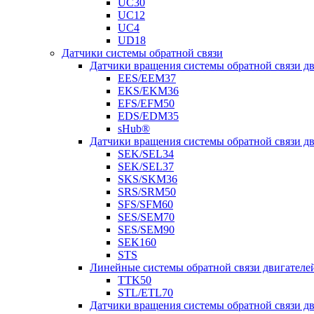
UC30
UC12
UC4
UD18
Датчики системы обратной связи
Датчики вращения системы обратной связи 
EES/EEM37
EKS/EKM36
EFS/EFM50
EDS/EDM35
sHub®
Датчики вращения системы обратной связи 
SEK/SEL34
SEK/SEL37
SKS/SKM36
SRS/SRM50
SFS/SFM60
SES/SEM70
SES/SEM90
SEK160
STS
Линейные системы обратной связи двигателе
TTK50
STL/ETL70
Датчики вращения системы обратной связи д