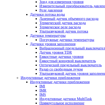
Зонд для измерения уровня
Измерительный преобразователь давлен
Реле давления
Датчики потока воды
Лазерный датчик объемного расхода
Термический датчик расхода
Термическое реле расхода
Ультразвуковой датчик потока
Датчики температуры
Погружные датчики температуры
Датчики уровня заполнения
Вибрационный предельный выключател
Датчик уровня TDR
Емкостные датчики уровня
Ёмкостный концевой выключатель
Оптический предельный выключатель
Радар со свободным лучом
Ультразвуковой датчик уровня заполнен
Индуктивные датчики приближения
Индуктивные датчики приближения
IMI
IMR
IMS
Индуктивные датчики MultiTask
Прямоугольное исполнение