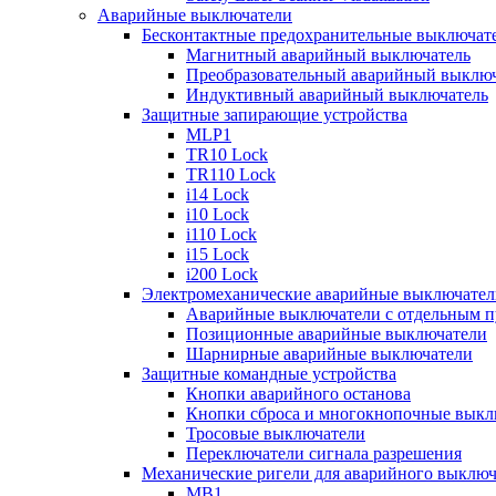
Аварийные выключатели
Бесконтактные предохранительные выключат
Магнитный аварийный выключатель
Преобразовательный аварийный выключ
Индуктивный аварийный выключатель
Защитные запирающие устройства
MLP1
TR10 Lock
TR110 Lock
i14 Lock
i10 Lock
i110 Lock
i15 Lock
i200 Lock
Электромеханические аварийные выключател
Аварийные выключатели с отдельным п
Позиционные аварийные выключатели
Шарнирные аварийные выключатели
Защитные командные устройства
Кнопки аварийного останова
Кнопки сброса и многокнопочные выкл
Тросовые выключатели
Переключатели сигнала разрешения
Механические ригели для аварийного выключ
MB1