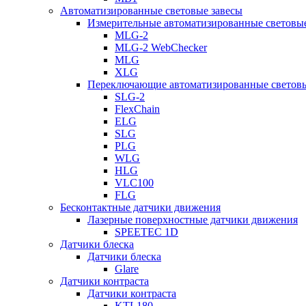
Автоматизированные световые завесы
Измерительные автоматизированные световые
MLG-2
MLG-2 WebChecker
MLG
XLG
Переключающие автоматизированные световы
SLG-2
FlexChain
ELG
SLG
PLG
WLG
HLG
VLC100
FLG
Бесконтактные датчики движения
Лазерные поверхностные датчики движения
SPEETEC 1D
Датчики блеска
Датчики блеска
Glare
Датчики контраста
Датчики контраста
KTL180