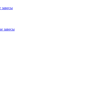
 завесы
е завесы