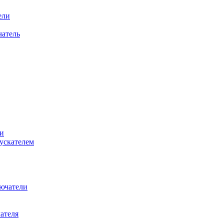
ели
атель
и
ускателем
ючатели
ателя