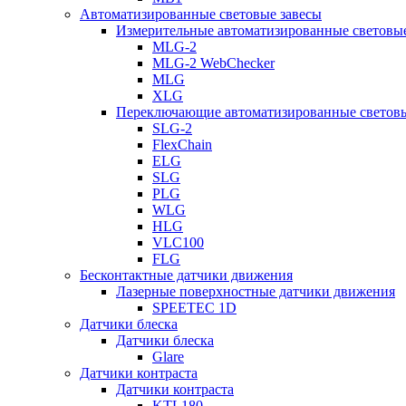
Автоматизированные световые завесы
Измерительные автоматизированные световые
MLG-2
MLG-2 WebChecker
MLG
XLG
Переключающие автоматизированные световы
SLG-2
FlexChain
ELG
SLG
PLG
WLG
HLG
VLC100
FLG
Бесконтактные датчики движения
Лазерные поверхностные датчики движения
SPEETEC 1D
Датчики блеска
Датчики блеска
Glare
Датчики контраста
Датчики контраста
KTL180