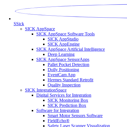
S
Sick
SICK AppSpace
SICK AppSpace Software Tools
SICK AppStudio
SICK AppEngine
SICK AppSpace Artificial Intelligence
Deep Learning
SICK AppSpace SensorApps
Pallet Pocket Detection
Dolly Positioning
EventCam App
Hermes Standard Retrofit
Quality Inspection
SICK IntegrationSpace
Digital Services for Integration
SICK Monitoring Box
SICK Prediction Box
Software for Integration
Smart Motor Sensors Software
FieldEcho®
Safety Laser Scanner Visualization