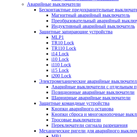
Аварийные выключатели
Бесконтактные предохранительные выключат
Магнитный аварийный выключатель
Преобразовательный аварийный выключ
Индуктивный аварийный выключатель
Защитные запирающие устройства
MLP1
TR10 Lock
TR110 Lock
i14 Lock
i10 Lock
i110 Lock
i15 Lock
i200 Lock
Электромеханические аварийные выключател
Аварийные выключатели с отдельным п
Позиционные аварийные выключатели
Шарнирные аварийные выключатели
Защитные командные устройства
Кнопки аварийного останова
Кнопки сброса и многокнопочные выкл
Тросовые выключатели
Переключатели сигнала разрешения
Механические ригели для аварийного выключ
MB1