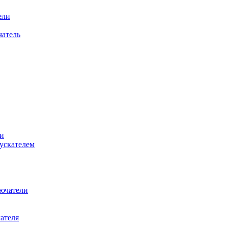
ели
атель
и
ускателем
ючатели
ателя