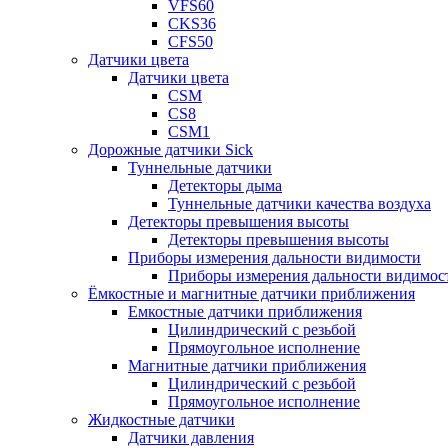
VFS60
CKS36
CFS50
Датчики цвета
Датчики цвета
CSM
CS8
CSM1
Дорожные датчики Sick
Туннельные датчики
Детекторы дыма
Туннельные датчики качества воздуха
Детекторы превышения высоты
Детекторы превышения высоты
Приборы измерения дальности видимости
Приборы измерения дальности видимос
Ёмкостные и магнитные датчики приближения
Емкостные датчики приближения
Цилиндрический с резьбой
Прямоугольное исполнение
Магнитные датчики приближения
Цилиндрический с резьбой
Прямоугольное исполнение
Жидкостные датчики
Датчики давления