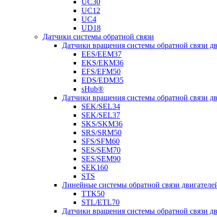
UC30
UC12
UC4
UD18
Датчики системы обратной связи
Датчики вращения системы обратной связи 
EES/EEM37
EKS/EKM36
EFS/EFM50
EDS/EDM35
sHub®
Датчики вращения системы обратной связи 
SEK/SEL34
SEK/SEL37
SKS/SKM36
SRS/SRM50
SFS/SFM60
SES/SEM70
SES/SEM90
SEK160
STS
Линейные системы обратной связи двигателе
TTK50
STL/ETL70
Датчики вращения системы обратной связи д