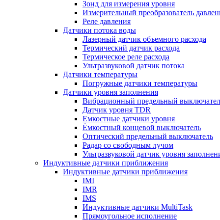
Зонд для измерения уровня
Измерительный преобразователь давлен
Реле давления
Датчики потока воды
Лазерный датчик объемного расхода
Термический датчик расхода
Термическое реле расхода
Ультразвуковой датчик потока
Датчики температуры
Погружные датчики температуры
Датчики уровня заполнения
Вибрационный предельный выключател
Датчик уровня TDR
Емкостные датчики уровня
Ёмкостный концевой выключатель
Оптический предельный выключатель
Радар со свободным лучом
Ультразвуковой датчик уровня заполнен
Индуктивные датчики приближения
Индуктивные датчики приближения
IMI
IMR
IMS
Индуктивные датчики MultiTask
Прямоугольное исполнение