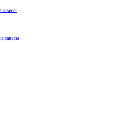
 завесы
е завесы