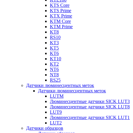
KTS Core
KTS Prime
KTX Prime
KTM Core
KTM Prime
KT8
RS10
KT3
KT5
KT6
KT10
KT2
NT6
NT8
RS25
Датчики люминесцентных меток
Датчики люминесцентных меток
LUTM
Люминесцентные датчики SICK LUT3
Люминесцентные датчики SICK LUT8
LUT9
Люминесцентные датчики SICK LUT1
LUT2
Датчики образцов