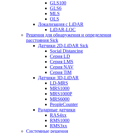
GLS100
GLS6
MLS
OLS
Локализация с LiDAR
LiDAR-LOC
Решения для обнаружения и определения
расстояния Sick
Датчики 2D-LiDAR Sick
Social Distancing
Серия LD
Серия LMS
Серия NAV
Серия TiM
Датчики 3D-LiDAR
LD-MRS
MRS1000
MRS1000P
MRS6000
PeopleCounter
Радарные датчики
RAS4xx
RMS1000
RMS3xx
Системные решения