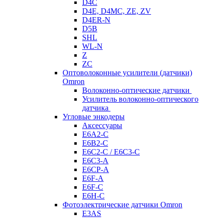
D4C
D4E, D4MC, ZE, ZV
D4ER-N
D5B
SHL
WL-N
Z
ZC
Оптоволоконные усилители (датчики)
Omron
Волоконно-оптические датчики
Усилитель волоконно-оптического
датчика
Угловые энкодеры
Аксессуары
E6A2-C
E6B2-C
E6C2-C / E6C3-C
E6C3-A
E6CP-A
E6F-A
E6F-C
E6H-C
Фотоэлектрические датчики Omron
E3AS