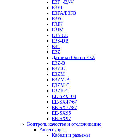
E3F_-B/-V
E3F1
E3FA/E3FB
E3FC
E3JK
E3JM
E3S-CL
E3S-DB
E3T
E3Z
Датчики Omron E3Z
E3Z-B
E3Z-G
E3ZM
E3ZM-B
E3ZM-C
E3ZR-C
EE-SPX_03
EE-SX47/67
EE-SX77/87
EE-SX95
EE-SX97
Контроль качества и отслеживание
Аксессуары
Кабели и разъемы