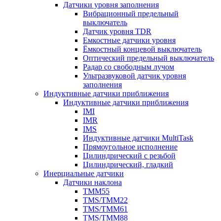
Датчики уровня заполнения
Вибрационный предельный
выключатель
Датчик уровня TDR
Емкостные датчики уровня
Ёмкостный концевой выключатель
Оптический предельный выключатель
Радар со свободным лучом
Ультразвуковой датчик уровня
заполнения
Индуктивные датчики приближения
Индуктивные датчики приближения
IMI
IMR
IMS
Индуктивные датчики MultiTask
Прямоугольное исполнение
Цилиндрический с резьбой
Цилиндрический, гладкий
Инерциальные датчики
Датчики наклона
TMM55
TMS/TMM22
TMS/TMM61
TMS/TMM88