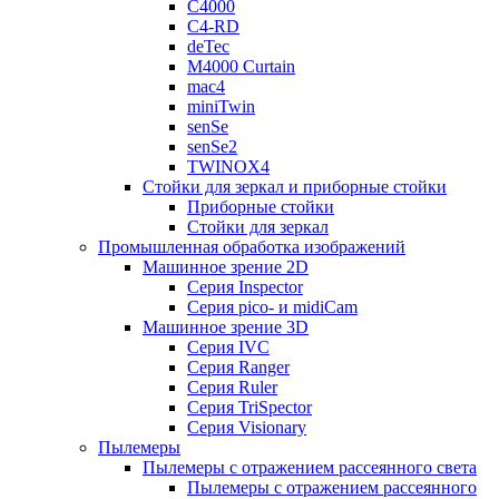
C4000
C4-RD
deTec
M4000 Curtain
mac4
miniTwin
senSe
senSe2
TWINOX4
Стойки для зеркал и приборные стойки
Приборные стойки
Стойки для зеркал
Промышленная обработка изображений
Машинное зрение 2D
Серия Inspector
Серия pico- и midiCam
Машинное зрение 3D
Серия IVC
Серия Ranger
Серия Ruler
Серия TriSpector
Серия Visionary
Пылемеры
Пылемеры с отражением рассеянного света
Пылемеры с отражением рассеянного