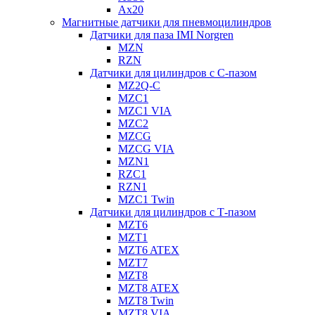
Ax20
Магнитные датчики для пневмоцилиндров
Датчики для паза IMI Norgren
MZN
RZN
Датчики для цилиндров с С-пазом
MZ2Q-C
MZC1
MZC1 VIA
MZC2
MZCG
MZCG VIA
MZN1
RZC1
RZN1
MZC1 Twin
Датчики для цилиндров с Т-пазом
MZT6
MZT1
MZT6 ATEX
MZT7
MZT8
MZT8 ATEX
MZT8 Twin
MZT8 VIA