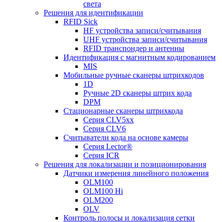
света
Решения для идентификации
RFID Sick
HF устройства записи/считывания
UHF устройства записи/считывания
RFID транспондер и антенны
Идентификация с магнитным кодированием
MIS
Мобильные ручные сканеры штрихкодов
1D
Ручные 2D сканеры штрих кода
DPM
Стационарные сканеры штрихкода
Серия CLV5xx
Серия CLV6
Считыватели кода на основе камеры
Серия Lector®
Серия ICR
Решения для локализации и позиционирования
Датчики измерения линейного положения
OLM100
OLM100 Hi
OLM200
OLV
Контроль полосы и локализация сетки