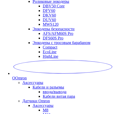
Роликовые энкодеры
DBV50 Core
DFV60
DKV60
DUV60
MWS120
Энкодеры безопасности
AFS/AFM60S Pro
DFS60S Pro
Энкодеры с тросовым барабаном
Compact
EcoLine
HighLine
O
Omron
Аксессуары
Кабели и разъемы
ввода/вывода
Кабели витая пара
Датчики Omron
Аксессуары
M8