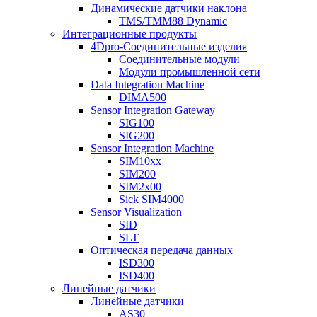
Динамические датчики наклона
TMS/TMM88 Dynamic
Интеграционные продукты
4Dpro-Соединительные изделия
Соединительные модули
Модули промышленной сети
Data Integration Machine
DIMA500
Sensor Integration Gateway
SIG100
SIG200
Sensor Integration Machine
SIM10xx
SIM200
SIM2x00
Sick SIM4000
Sensor Visualization
SID
SLT
Оптическая передача данных
ISD300
ISD400
Линейные датчики
Линейные датчики
AS30