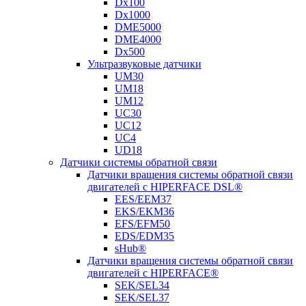
Dx100
Dx1000
DME5000
DME4000
Dx500
Ультразвуковые датчики
UM30
UM18
UM12
UC30
UC12
UC4
UD18
Датчики системы обратной связи
Датчики вращения системы обратной связи
двигателей с HIPERFACE DSL®
EES/EEM37
EKS/EKM36
EFS/EFM50
EDS/EDM35
sHub®
Датчики вращения системы обратной связи
двигателей с HIPERFACE®
SEK/SEL34
SEK/SEL37