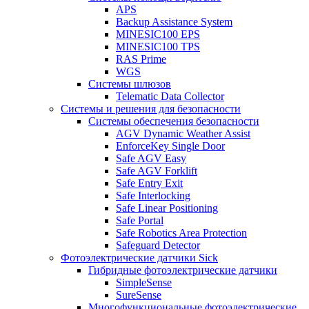
APS
Backup Assistance System
MINESIC100 EPS
MINESIC100 TPS
RAS Prime
WGS
Системы шлюзов
Telematic Data Collector
Системы и решения для безопасности
Системы обеспечения безопасности
AGV Dynamic Weather Assist
EnforceKey Single Door
Safe AGV Easy
Safe AGV Forklift
Safe Entry Exit
Safe Interlocking
Safe Linear Positioning
Safe Portal
Safe Robotics Area Protection
Safeguard Detector
Фотоэлектрические датчики Sick
Гибридные фотоэлектрические датчики
SimpleSense
SureSense
Многофункциональные фотоэлектрические