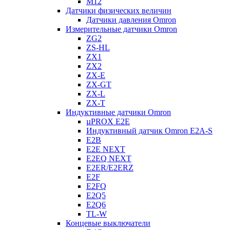
M12
Датчики физических величин
Датчики давления Omron
Измерительные датчики Omron
ZG2
ZS-HL
ZX1
ZX2
ZX-E
ZX-GT
ZX-L
ZX-T
Индуктивные датчики Omron
µPROX E2E
Индуктивный датчик Omron E2A-S
E2B
E2E NEXT
E2EQ NEXT
E2ER/E2ERZ
E2F
E2FQ
E2Q5
E2Q6
TL-W
Концевые выключатели