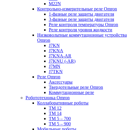
M22N
Контрольно-измерительные реле Omron
1-фазные реле защиты двигателя
3-фазные реле защиты двигателя
Реле контроля температуры Omron
Реле контроля уровня жидкости
Низковольтные коммутационные устройства
Omron
J7KN
J7KNA
J7KNA-AR
J7KNU (-AR)
J7MN
J7TKN
Реле Omron
Аксессуары
Твердотельные реле Omron
Коммутационные реле
Робототехника Omron
Коллаборативные роботы
TM 12
TM 14
TM 5 – 700
TM 5 – 900
Мобильные роботы