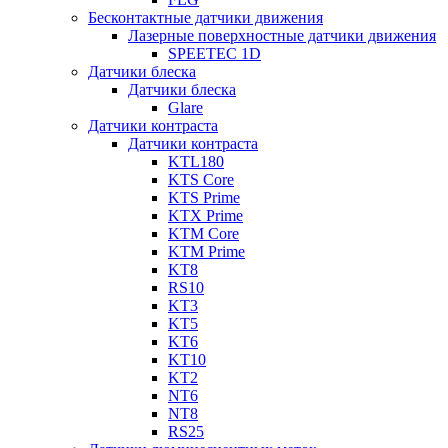
Бесконтактные датчики движения
Лазерные поверхностные датчики движения
SPEETEC 1D
Датчики блеска
Датчики блеска
Glare
Датчики контраста
Датчики контраста
KTL180
KTS Core
KTS Prime
KTX Prime
KTM Core
KTM Prime
KT8
RS10
KT3
KT5
KT6
KT10
KT2
NT6
NT8
RS25