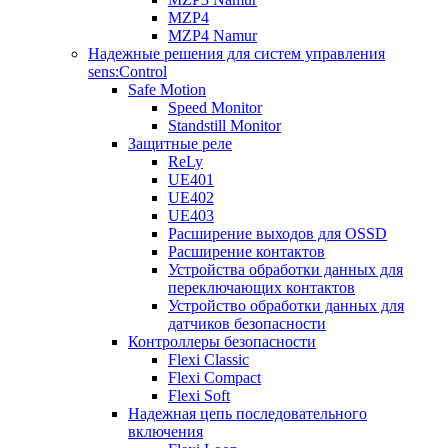
MZP4
MZP4 Namur
Надежные решения для систем управления
sens:Control
Safe Motion
Speed Monitor
Standstill Monitor
Защитные реле
ReLy
UE401
UE402
UE403
Расширение выходов для OSSD
Расширение контактов
Устройства обработки данных для
переключающих контактов
Устройство обработки данных для
датчиков безопасности
Контроллеры безопасности
Flexi Classic
Flexi Compact
Flexi Soft
Надежная цепь последовательного
включения