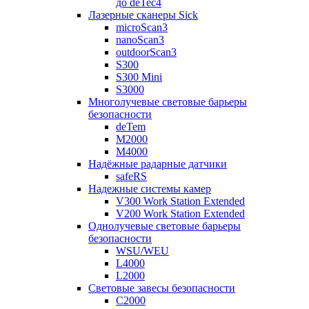
до deTec4
Лазерные сканеры Sick
microScan3
nanoScan3
outdoorScan3
S300
S300 Mini
S3000
Многолучевые световые барьеры
безопасности
deTem
M2000
M4000
Надёжные радарные датчики
safeRS
Надежные системы камер
V300 Work Station Extended
V200 Work Station Extended
Однолучевые световые барьеры
безопасности
WSU/WEU
L4000
L2000
Световые завесы безопасности
C2000