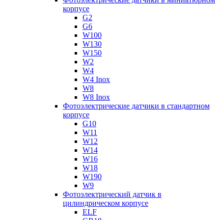
корпусе
G2
G6
W100
W130
W150
W2
W4
W4 Inox
W8
W8 Inox
Фотоэлектрические датчики в стандартном
корпусе
G10
W11
W12
W14
W16
W18
W190
W9
Фотоэлектрический датчик в
цилиндрическом корпусе
ELF