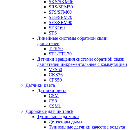
SKS/SKM36
SRS/SRM50
SFS/SFM60
SES/SEM70
SES/SEM90
SEK160
STS
Линейные системы обратной связи
двигателей
TTK50
STL/ETL70
Датчики вращения системы обратной связи
двигателей инкрементальные с коммутацией
VFS60
CKS36
CFS50
Датчики цвета
Датчики цвета
CSM
CS8
CSM1
Дорожные датчики Sick
Туннельные датчики
Детекторы дыма
Туннельные датчики качества воздуха