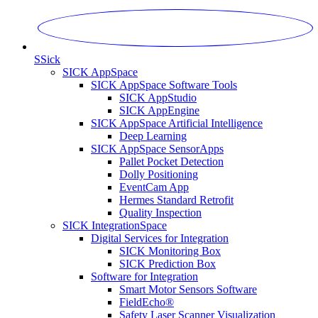
S
Sick
SICK AppSpace
SICK AppSpace Software Tools
SICK AppStudio
SICK AppEngine
SICK AppSpace Artificial Intelligence
Deep Learning
SICK AppSpace SensorApps
Pallet Pocket Detection
Dolly Positioning
EventCam App
Hermes Standard Retrofit
Quality Inspection
SICK IntegrationSpace
Digital Services for Integration
SICK Monitoring Box
SICK Prediction Box
Software for Integration
Smart Motor Sensors Software
FieldEcho®
Safety Laser Scanner Visualization