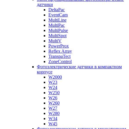
датчики
DeltaPac
EventCam
MultiLine
MultiPac
MultiPulse
MultiSpot
MultiV
PowerProx
Reflex Array
TranspaTect
ZoneControl
Фотоэлектрические датчики в компактном
корпусе
W2000
W23
W24
W250
W26
W260
W27
W280
W34
W45
Фотоэлектрические датчики в миниатюрном