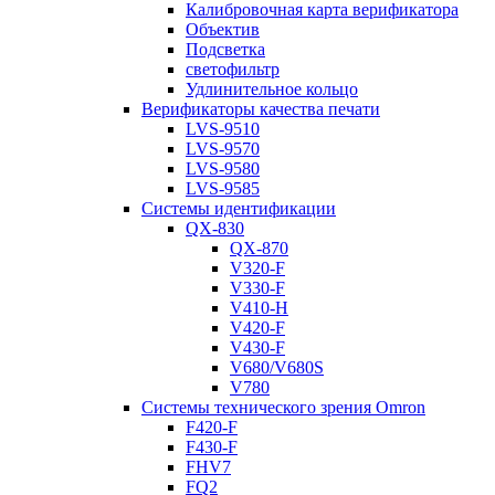
Калибровочная карта верификатора
Объектив
Подсветка
светофильтр
Удлинительное кольцо
Верификаторы качества печати
LVS-9510
LVS-9570
LVS-9580
LVS-9585
Системы идентификации
QX-830
QX-870
V320-F
V330-F
V410-H
V420-F
V430-F
V680/V680S
V780
Системы технического зрения Omron
F420-F
F430-F
FHV7
FQ2