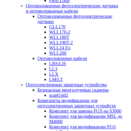
Flexi Loop
Оптоволоконные фотоэлектрические датчики
и оптоволоконные кабели
Оптоволоконные фотоэлектрические
датчики
GLL170
WLL170-2
WLL180T
WLL190T-2
WLL24 Ex
WLL260
Оптоволоконные кабели
LBS/LIS
LL3
LLX
LM/LT
Оптоэлектронные защитные устройства
Безопасные многолучевые сканеры
scanGrid2
Комплекты модификации для
оптоэлектронных защитных устройств
Комплект для замены FGS на S3000
Комплект для модификации MSL до
M4000
Комплект для модификации FGS