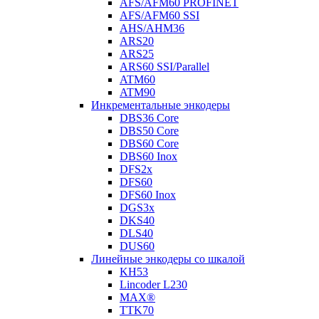
AFS/AFM60 PROFINET
AFS/AFM60 SSI
AHS/AHM36
ARS20
ARS25
ARS60 SSI/Parallel
ATM60
ATM90
Инкрементальные энкодеры
DBS36 Core
DBS50 Core
DBS60 Core
DBS60 Inox
DFS2x
DFS60
DFS60 Inox
DGS3x
DKS40
DLS40
DUS60
Линейные энкодеры со шкалой
KH53
Lincoder L230
MAX®
TTK70