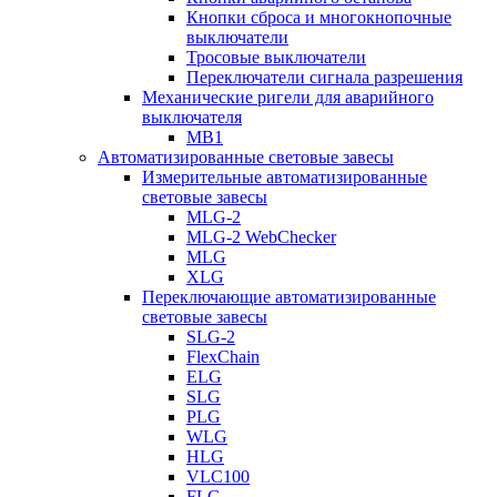
Кнопки сброса и многокнопочные
выключатели
Тросовые выключатели
Переключатели сигнала разрешения
Механические ригели для аварийного
выключателя
MB1
Автоматизированные световые завесы
Измерительные автоматизированные
световые завесы
MLG-2
MLG-2 WebChecker
MLG
XLG
Переключающие автоматизированные
световые завесы
SLG-2
FlexChain
ELG
SLG
PLG
WLG
HLG
VLC100
FLG