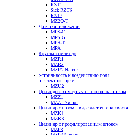
RZT1
Sick RZT6
RZT7
MZ2Q-T
Датчики положения
MPS-C
MPS-G
MPS-T
MPA
Круглый цилиндр
MZR1
MZR2
MZR2 Namur
Устойчивость к воздействию поля
от электросварки
MZU2
Цилиндр с затянутым на поршень штоком
MZZ1
MZZ1 Namur
Цилиндр с пазом в виде ласточкина хвоста
MZK1
MZK3
Цилиндр с профилированным штоком
MZP3
MZP3 Namur