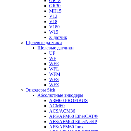
GR18
GR30
MH15
V12
V18
V180
W15
Z-датчик
Щелевые датчики
Щелевые датчики
UF
WF
WFE
WFL
WFM
WFS
WFZ
Энкодеры Sick
Абсолютные энкодеры
A3M60 PROFIBUS
ACM60
ACS/ACM36
AFS/AFM60 EtherCAT®
AFS/AFM60 EtherNet/IP
AFS/AFM60 Inox