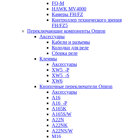
FQ-M
HAWK MV4000
Камеры FH/FZ
Контроллер технического зрения
FH/FZ5
Переключающие компоненты Omron
Аксессуары
Кабели и разъемы
Колодки для реле
Сборка реле
Клеммы
Аксессуары
XW5_-P
XW5_-S
XW6
Кнопочные переключатели Omron
Аксессуары
A16
A16_-P
A165K
A165S/W
A22N
A22NK
A22NS/W
M16