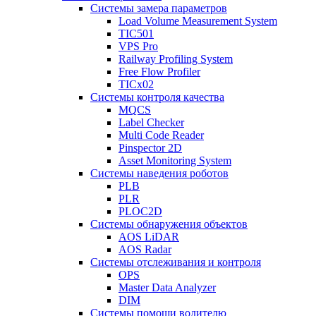
Системы замера параметров
Load Volume Measurement System
TIC501
VPS Pro
Railway Profiling System
Free Flow Profiler
TICx02
Системы контроля качества
MQCS
Label Checker
Multi Code Reader
Pinspector 2D
Asset Monitoring System
Системы наведения роботов
PLB
PLR
PLOC2D
Системы обнаружения объектов
AOS LiDAR
AOS Radar
Системы отслеживания и контроля
OPS
Master Data Analyzer
DIM
Системы помощи водителю