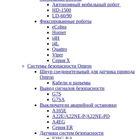
Автономный мобильный робот
HD-1500
LD-60/90
Фиксированные роботы
eCobra
Hornet
i4H
i4L
Quattro
Viper
Серия X
Системы безопасности Omron
Шнур соединительный для датчика привода
Omron
Кабели и разъемы
Вывод сигналов безопасности
G7S
G7SA
Выключатели аварийной остановки
A165E
A22E/A22NE-P/A22NE-PD
A4EG
Серия ER
Датчики систем безопасности
F3SG-RA