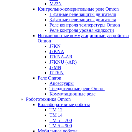
M22N
Контрольно-измерительные реле Omron
1-фазные реле защиты двигателя
3-фазные реле защиты двигателя
Реле контроля температуры Omron
Реле контроля уровня жидкости
Низковольтные коммутационные устройства
Omron
J7KN
J7KNA
J7KNA-AR
J7KNU (-AR)
J7MN
J7TKN
Реле Omron
Аксессуары
Твердотельные реле Omron
Коммутационные реле
Робототехника Omron
Коллаборативные роботы
TM 12
TM 14
TM 5 – 700
TM 5 – 900
Мобильные роботы