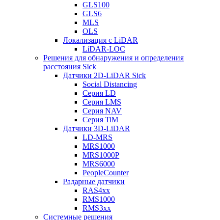
GLS100
GLS6
MLS
OLS
Локализация с LiDAR
LiDAR-LOC
Решения для обнаружения и определения
расстояния Sick
Датчики 2D-LiDAR Sick
Social Distancing
Серия LD
Серия LMS
Серия NAV
Серия TiM
Датчики 3D-LiDAR
LD-MRS
MRS1000
MRS1000P
MRS6000
PeopleCounter
Радарные датчики
RAS4xx
RMS1000
RMS3xx
Системные решения