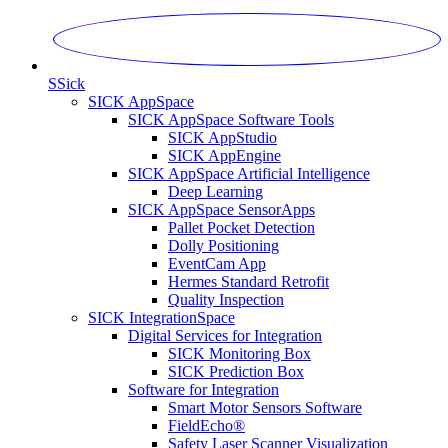
S
Sick
SICK AppSpace
SICK AppSpace Software Tools
SICK AppStudio
SICK AppEngine
SICK AppSpace Artificial Intelligence
Deep Learning
SICK AppSpace SensorApps
Pallet Pocket Detection
Dolly Positioning
EventCam App
Hermes Standard Retrofit
Quality Inspection
SICK IntegrationSpace
Digital Services for Integration
SICK Monitoring Box
SICK Prediction Box
Software for Integration
Smart Motor Sensors Software
FieldEcho®
Safety Laser Scanner Visualization