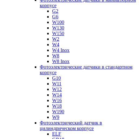
корпусе
G2
G6
W100
W130
W150
W2
W4
W4 Inox
W8
W8 Inox
Фотоэлектрические датчики в стандартном
корпусе
G10
W11
W12
W14
W16
W18
W190
W9
Фотоэлектрический датчик в
цилиндрическом корпусе
ELF