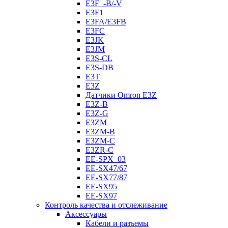
E3F_-B/-V
E3F1
E3FA/E3FB
E3FC
E3JK
E3JM
E3S-CL
E3S-DB
E3T
E3Z
Датчики Omron E3Z
E3Z-B
E3Z-G
E3ZM
E3ZM-B
E3ZM-C
E3ZR-C
EE-SPX_03
EE-SX47/67
EE-SX77/87
EE-SX95
EE-SX97
Контроль качества и отслеживание
Аксессуары
Кабели и разъемы