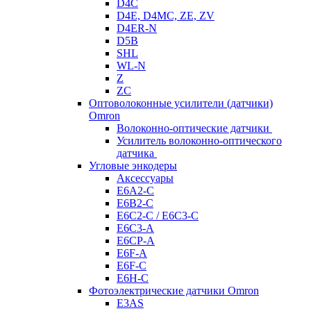
D4C
D4E, D4MC, ZE, ZV
D4ER-N
D5B
SHL
WL-N
Z
ZC
Оптоволоконные усилители (датчики)
Omron
Волоконно-оптические датчики
Усилитель волоконно-оптического
датчика
Угловые энкодеры
Аксессуары
E6A2-C
E6B2-C
E6C2-C / E6C3-C
E6C3-A
E6CP-A
E6F-A
E6F-C
E6H-C
Фотоэлектрические датчики Omron
E3AS