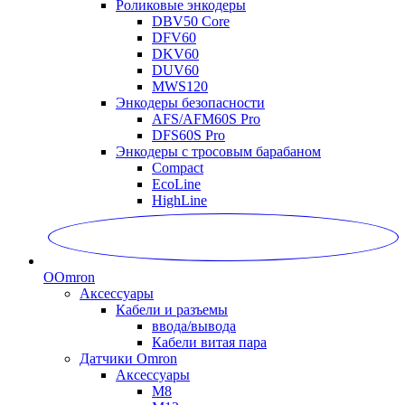
Роликовые энкодеры
DBV50 Core
DFV60
DKV60
DUV60
MWS120
Энкодеры безопасности
AFS/AFM60S Pro
DFS60S Pro
Энкодеры с тросовым барабаном
Compact
EcoLine
HighLine
O
Omron
Аксессуары
Кабели и разъемы
ввода/вывода
Кабели витая пара
Датчики Omron
Аксессуары
M8