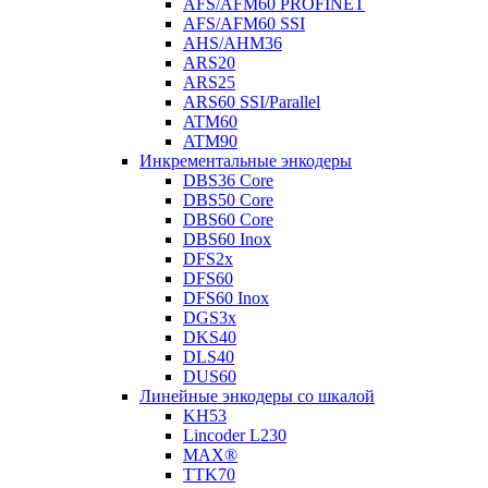
AFS/AFM60 PROFINET
AFS/AFM60 SSI
AHS/AHM36
ARS20
ARS25
ARS60 SSI/Parallel
ATM60
ATM90
Инкрементальные энкодеры
DBS36 Core
DBS50 Core
DBS60 Core
DBS60 Inox
DFS2x
DFS60
DFS60 Inox
DGS3x
DKS40
DLS40
DUS60
Линейные энкодеры со шкалой
KH53
Lincoder L230
MAX®
TTK70