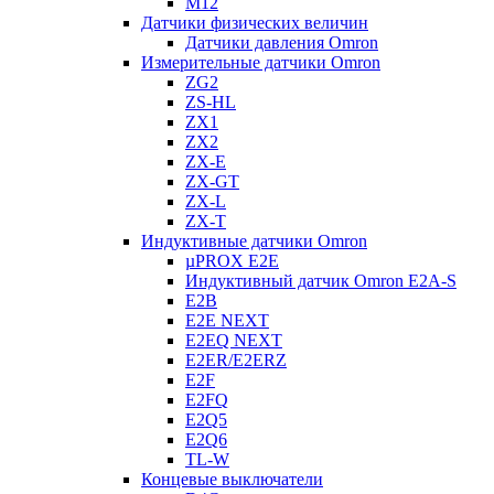
M12
Датчики физических величин
Датчики давления Omron
Измерительные датчики Omron
ZG2
ZS-HL
ZX1
ZX2
ZX-E
ZX-GT
ZX-L
ZX-T
Индуктивные датчики Omron
µPROX E2E
Индуктивный датчик Omron E2A-S
E2B
E2E NEXT
E2EQ NEXT
E2ER/E2ERZ
E2F
E2FQ
E2Q5
E2Q6
TL-W
Концевые выключатели