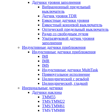
Датчики уровня заполнения
Вибрационный предельный
выключатель
Датчик уровня TDR
Емкостные датчики уровня
Ёмкостный концевой выключатель
Оптический предельный выключатель
Радар со свободным лучом
Ультразвуковой датчик уровня
заполнения
Индуктивные датчики приближения
Индуктивные датчики приближения
IMI
IMR
IMS
Индуктивные датчики MultiTask
Прямоугольное исполнение
Цилиндрический с резьбой
Цилиндрический, гладкий
Инерциальные датчики
Датчики наклона
TMM55
TMS/TMM22
TMS/TMM61
TMS/TMM88