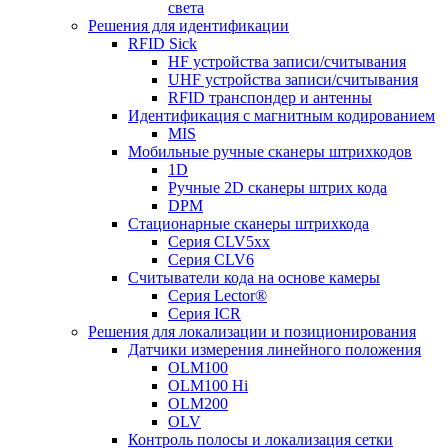
света
Решения для идентификации
RFID Sick
HF устройства записи/считывания
UHF устройства записи/считывания
RFID транспондер и антенны
Идентификация с магнитным кодированием
MIS
Мобильные ручные сканеры штрихкодов
1D
Ручные 2D сканеры штрих кода
DPM
Стационарные сканеры штрихкода
Серия CLV5xx
Серия CLV6
Считыватели кода на основе камеры
Серия Lector®
Серия ICR
Решения для локализации и позиционирования
Датчики измерения линейного положения
OLM100
OLM100 Hi
OLM200
OLV
Контроль полосы и локализация сетки