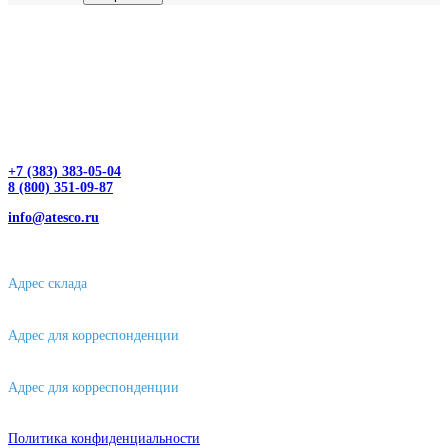
+7 (383) 383-05-04
8 (800) 351-09-87
info@atesco.ru
630032, г. Новосибирск, мкр. Горский 66, 2 этаж, оф. 2.28/2
Адрес склада
630088, г. Новосибирске, ул. Петухова, 63/4, ворота 16
Адрес для корреспонденции
656043, г. Барнаул, ул. Короленко, д. 105
Адрес для корреспонденции
644007, г. Омск, ул. Фрунзе, д. 101
Политика конфиденциальности