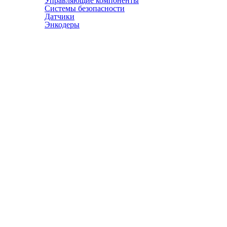
Управляющие компоненты
Системы безопасности
Датчики
Энкодеры
© АТЭСКО Сибирь 2016-2026. Все права защищены.