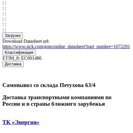
: :
: :
: :
: :
: :
: :
Загрузки
Download Datasheet url:
https://www.sick.com/goto/online_datasheet?part_number=1072291
Классификация
ETIM_8:
EC001486
Доставка
Самовывоз со склада Петухова 63/4
Доставка транспортными компаниями по
России и в страны ближнего зарубежья
ТК «Энергия»