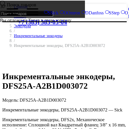
Поиск товаров
Главная
/
S
Sick
O
Omron
D
Danfoss
S
Step
O
Catalog
Вы отложили
Товар
в свою корзину.
/
+7 (383) 383-05-04
Энкодеры
/
Инкрементальные энкодеры
/
Инкрементальные энкодеры, DFS25A-A2B1D003072
Инкрементальные энкодеры,
DFS25A-A2B1D003072
Модель:
DFS25A-A2B1D003072
Инкрементальные энкодеры, DFS25A-A2B1D003072 — Sick
Инкрементальные энкодеры, DFS2x, Механическое
исполнение: Сплошной вал Квадратный фланец 3/8″ x 16 mm,