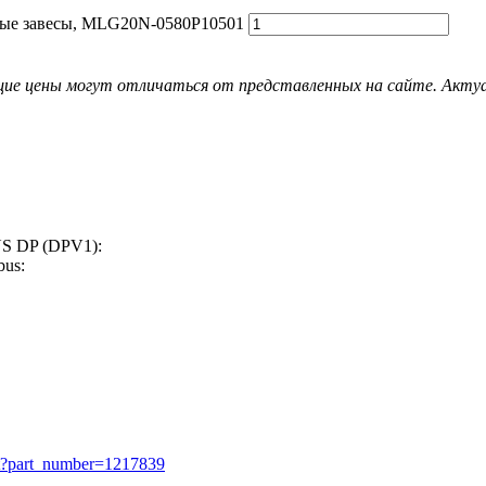
вые завесы, MLG20N-0580P10501
ие цены могут отличаться от представленных на сайте. Актуал
S DP (DPV1):
bus:
et?part_number=1217839