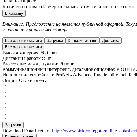
цена по запросу
Количество товара Измерительные автоматизированные свето
В корзину
Внимание! Предложение не является публичной офертой. Текущ
узнавайте у нашего менеджера.
Все характеристики
Загрузки
Классификация
Доставка
Все характеристики
Высота контроля: 580 mm:
Дистанция работы: 5 m:
Расстояние между лучами: 20 mm:
Коммуникационный интерфейс, детальное описание: PROFIBU
Исполнение устройства: ProNet - Advanced functionality incl. feld
Опция: Отсутствует:
: :
: :
: :
: :
: :
: :
: :
Загрузки
Download Datasheet url:
https://www.sick.com/goto/online_datashe
Классификация