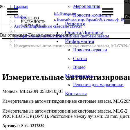
Мероприятия
Главная
/
info@atesco.ru
Новости компании
Catalog
КАЧЕСТВО
г. Новосибирск, мкр. Горский 66, 2 этаж, оф. 19
/
НАДЁЖНОСТЬ
Решения
УВЕРЕННОСТЬ
Автоматизированные световые завесы
/
Оплата/Доставка
Вы отложили
Товар
в свою корзину.
Измерительные автоматизированные световые завесы
Информация
/
Измерительные автоматизированные световые завесы, MLG20N-
Новости отрасли
Статьи
Видео
Измерительные автоматизирова
Маркировка
Решения для маркировки
Модель:
MLG20N-0580P10501
Контакты
Измерительные автоматизированные световые завесы, MLG20
Измерительные автоматизированные световые завесы, MLG-2, Ис
PROFIBUS DP (DPV1), Расстояние между лучами: 20 mm, Дистан
Артикул:
Sick-1217839