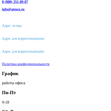
8 (800) 351-09-87
info@atesco.ru
630032, г. Новосибирск, мкр. Горский 66, 2 этаж, оф. 2.28/2
Адрес склада
630088, г. Новосибирске, ул. Петухова, 63/4, ворота 16
Адрес для корреспонденции
656043, г. Барнаул, ул. Короленко, д. 105
Адрес для корреспонденции
644007, г. Омск, ул. Фрунзе, д. 101
Политика конфиденциальности
График
работы офиса
Пн-Пт
9-18