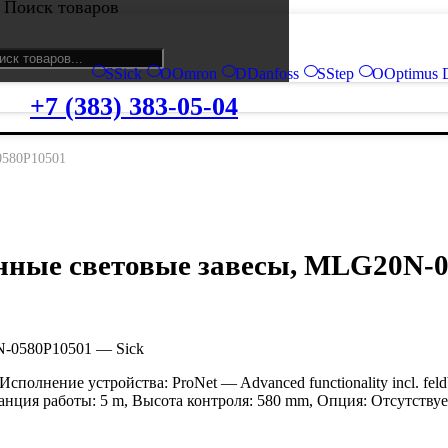
Поиск товаров
S
Sick
O
Omron
D
Danfoss
S
Step
O
Optimus 
+7 (383) 383-05-04
0580P10501
нные световые завесы, MLG20N-
N-0580P10501 — Sick
полнение устройства: ProNet — Advanced functionality incl. fe
ция работы: 5 m, Высота контроля: 580 mm, Опция: Отсутствуе