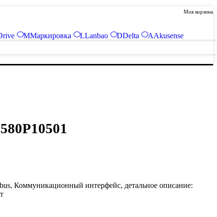
Моя корзина
Drive
М
Маркировка
L
Lanbao
D
Delta
A
Akusense
0580P10501
ldbus, Коммуникационный интерфейс, детальное описание:
т