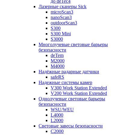
до deTec4
Лазерные сканеры Sick
microScan3
nanoScan3
outdoorScan3
S300
S300 Mini
S3000
Многолучевые световые барьеры
безопасности
deTem
M2000
M4000
Надёжные радарные датчики
safeRS
Надежные системы камер
V300 Work Station Extended
V200 Work Station Extended
Однолучевые световые барьеры
безопасности
WSU/WEU
L4000
L2000
Световые завесы безопасности
C2000