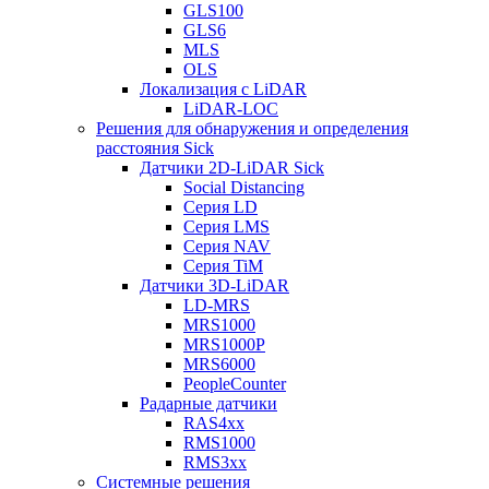
GLS100
GLS6
MLS
OLS
Локализация с LiDAR
LiDAR-LOC
Решения для обнаружения и определения
расстояния Sick
Датчики 2D-LiDAR Sick
Social Distancing
Серия LD
Серия LMS
Серия NAV
Серия TiM
Датчики 3D-LiDAR
LD-MRS
MRS1000
MRS1000P
MRS6000
PeopleCounter
Радарные датчики
RAS4xx
RMS1000
RMS3xx
Системные решения