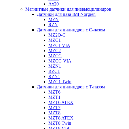
Ax20
Магнитные датчики для пневмоцилиндров
Датчики для паза IMI Norgren
MZN
RZN
Датчики для цилиндров с С-пазом
MZ2Q-C
MZC1
MZC1 VIA
MZC2
MZCG
MZCG VIA
MZN1
RZC1
RZN1
MZC1 Twin
Датчики для цилиндров с Т-пазом
MZT6
MZT1
MZT6 ATEX
MZT7
MZT8
MZT8 ATEX
MZT8 Twin
MZT8 VIA