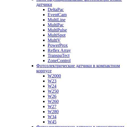
датчики
DeltaPac
EventCam
MultiLine
MultiPac
MultiPulse
MultiSpot
MultiV
PowerProx
Reflex Array
TranspaTect
ZoneControl
Фотоэлектрические датчики в компактном
корпусе
W2000
W23
W24
W250
W26
W260
W27
W280
W34
W45
Фотоэлектрические датчики в миниатюрном