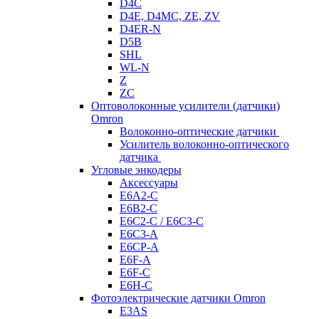
D4C
D4E, D4MC, ZE, ZV
D4ER-N
D5B
SHL
WL-N
Z
ZC
Оптоволоконные усилители (датчики)
Omron
Волоконно-оптические датчики
Усилитель волоконно-оптического
датчика
Угловые энкодеры
Аксессуары
E6A2-C
E6B2-C
E6C2-C / E6C3-C
E6C3-A
E6CP-A
E6F-A
E6F-C
E6H-C
Фотоэлектрические датчики Omron
E3AS