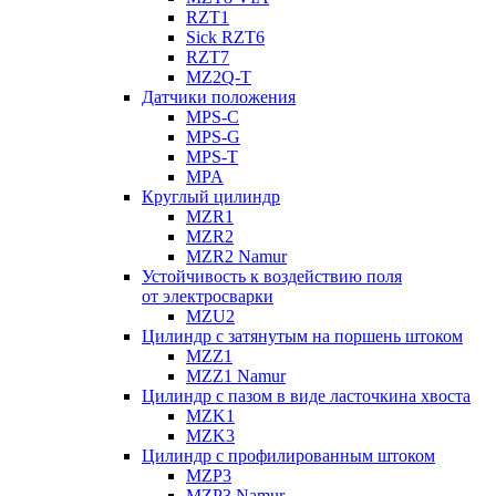
RZT1
Sick RZT6
RZT7
MZ2Q-T
Датчики положения
MPS-C
MPS-G
MPS-T
MPA
Круглый цилиндр
MZR1
MZR2
MZR2 Namur
Устойчивость к воздействию поля
от электросварки
MZU2
Цилиндр с затянутым на поршень штоком
MZZ1
MZZ1 Namur
Цилиндр с пазом в виде ласточкина хвоста
MZK1
MZK3
Цилиндр с профилированным штоком
MZP3
MZP3 Namur