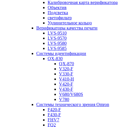
Калибровочная карта верификатора
Объектив
Подсветка
светофильтр
Удлинительное кольцо
Верификаторы качества печати
LVS-9510
LVS-9570
LVS-9580
LVS-9585
Системы идентификации
QX-830
QX-870
V320-F
V330-F
V410-H
V420-F
V430-F
V680/V680S
V780
Системы технического зрения Omron
F420-F
F430-F
FHV7
FQ2