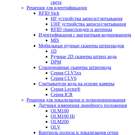
света
Решения для идентификации
RFID Sick
HF устройства записи/считывания
UHF устройства записи/считывания
RFID транспондер и антенны
Идентификация с магнитным кодированием
MIS
Мобильные ручные сканеры штрихкодов
1D
Ручные 2D сканеры штрих кода
DPM
Стационарные сканеры штрихкода
Серия CLV5xx
Серия CLV6
Считыватели кода на основе камеры
Серия Lector®
Серия ICR
Решения для локализации и позиционирования
Датчики измерения линейного положения
OLM100
OLM100 Hi
OLM200
OLV
Контроль полосы и локализация сетки