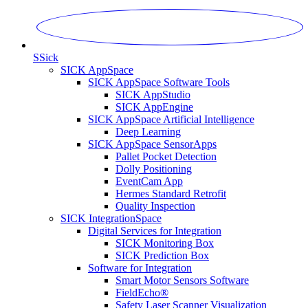
S
Sick
SICK AppSpace
SICK AppSpace Software Tools
SICK AppStudio
SICK AppEngine
SICK AppSpace Artificial Intelligence
Deep Learning
SICK AppSpace SensorApps
Pallet Pocket Detection
Dolly Positioning
EventCam App
Hermes Standard Retrofit
Quality Inspection
SICK IntegrationSpace
Digital Services for Integration
SICK Monitoring Box
SICK Prediction Box
Software for Integration
Smart Motor Sensors Software
FieldEcho®
Safety Laser Scanner Visualization