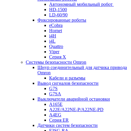
Автономный мобильный робот
HD-1500
LD-60/90
Фиксированные роботы
eCobra
Hornet
i4H
i4L
Quattro
Viper
Серия X
Системы безопасности Omron
Шнур соединительный для датчика привода
Omron
Кабели и разъемы
Вывод сигналов безопасности
G7S
G7SA
Выключатели аварийной остановки
A165E
A22E/A22NE-P/A22NE-PD
A4EG
Серия ER
Датчики систем безопасности
F3SG-RA