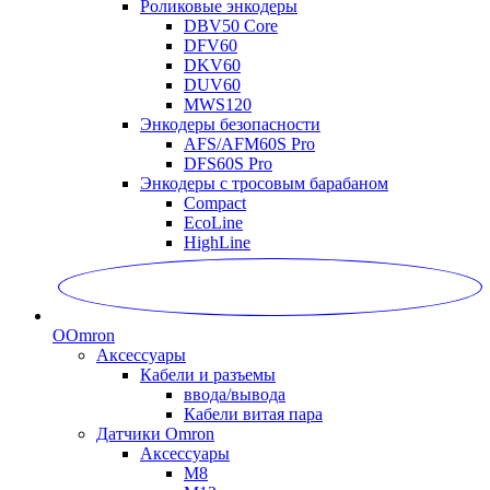
Роликовые энкодеры
DBV50 Core
DFV60
DKV60
DUV60
MWS120
Энкодеры безопасности
AFS/AFM60S Pro
DFS60S Pro
Энкодеры с тросовым барабаном
Compact
EcoLine
HighLine
O
Omron
Аксессуары
Кабели и разъемы
ввода/вывода
Кабели витая пара
Датчики Omron
Аксессуары
M8