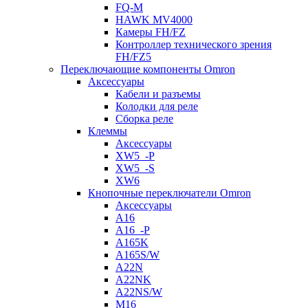
FQ-M
HAWK MV4000
Камеры FH/FZ
Контроллер технического зрения
FH/FZ5
Переключающие компоненты Omron
Аксессуары
Кабели и разъемы
Колодки для реле
Сборка реле
Клеммы
Аксессуары
XW5_-P
XW5_-S
XW6
Кнопочные переключатели Omron
Аксессуары
A16
A16_-P
A165K
A165S/W
A22N
A22NK
A22NS/W
M16