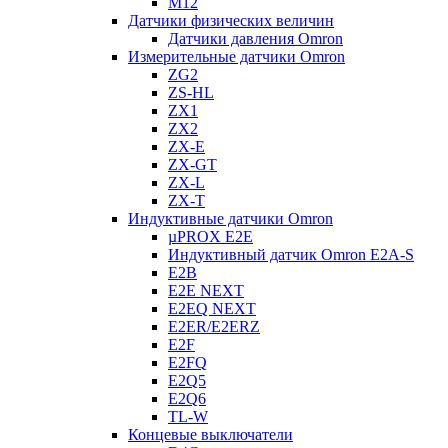
M12
Датчики физических величин
Датчики давления Omron
Измерительные датчики Omron
ZG2
ZS-HL
ZX1
ZX2
ZX-E
ZX-GT
ZX-L
ZX-T
Индуктивные датчики Omron
µPROX E2E
Индуктивный датчик Omron E2A-S
E2B
E2E NEXT
E2EQ NEXT
E2ER/E2ERZ
E2F
E2FQ
E2Q5
E2Q6
TL-W
Концевые выключатели