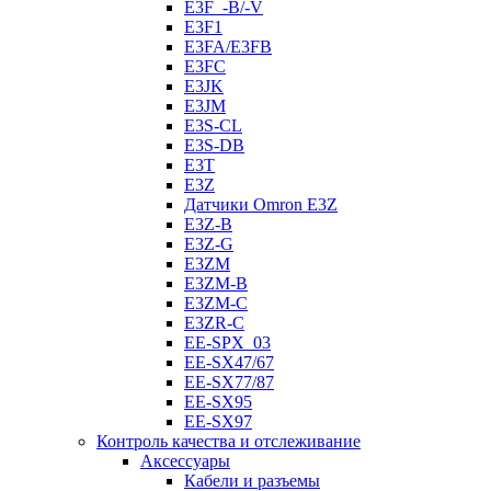
E3F_-B/-V
E3F1
E3FA/E3FB
E3FC
E3JK
E3JM
E3S-CL
E3S-DB
E3T
E3Z
Датчики Omron E3Z
E3Z-B
E3Z-G
E3ZM
E3ZM-B
E3ZM-C
E3ZR-C
EE-SPX_03
EE-SX47/67
EE-SX77/87
EE-SX95
EE-SX97
Контроль качества и отслеживание
Аксессуары
Кабели и разъемы