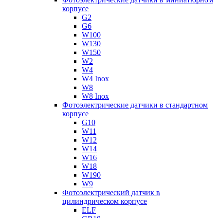
корпусе
G2
G6
W100
W130
W150
W2
W4
W4 Inox
W8
W8 Inox
Фотоэлектрические датчики в стандартном
корпусе
G10
W11
W12
W14
W16
W18
W190
W9
Фотоэлектрический датчик в
цилиндрическом корпусе
ELF