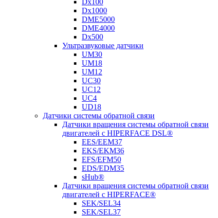
Dx100
Dx1000
DME5000
DME4000
Dx500
Ультразвуковые датчики
UM30
UM18
UM12
UC30
UC12
UC4
UD18
Датчики системы обратной связи
Датчики вращения системы обратной связи
двигателей с HIPERFACE DSL®
EES/EEM37
EKS/EKM36
EFS/EFM50
EDS/EDM35
sHub®
Датчики вращения системы обратной связи
двигателей с HIPERFACE®
SEK/SEL34
SEK/SEL37