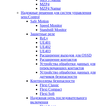
MZP4
MZP4 Namur
Надежные решения для систем управления
sens:Control
Safe Motion
Speed Monitor
Standstill Monitor
Защитные реле
ReLy
UE401
UE402
UE403
Расширение выходов для OSSD
Расширение контактов
Устройства обработки данных для
переключающих контактов
Устройство обработки данных для
датчиков безопасности
Контроллеры безопасности
Flexi Classic
Flexi Compact
Flexi Soft
Надежная цепь последовательного
включения