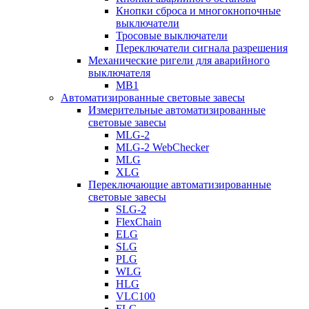
Кнопки сброса и многокнопочные
выключатели
Тросовые выключатели
Переключатели сигнала разрешения
Механические ригели для аварийного
выключателя
MB1
Автоматизированные световые завесы
Измерительные автоматизированные
световые завесы
MLG-2
MLG-2 WebChecker
MLG
XLG
Переключающие автоматизированные
световые завесы
SLG-2
FlexChain
ELG
SLG
PLG
WLG
HLG
VLC100
FLG