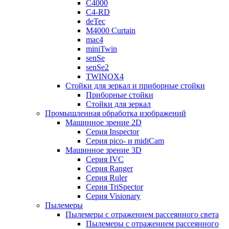
C4000
C4-RD
deTec
M4000 Curtain
mac4
miniTwin
senSe
senSe2
TWINOX4
Стойки для зеркал и приборные стойки
Приборные стойки
Стойки для зеркал
Промышленная обработка изображений
Машинное зрение 2D
Серия Inspector
Серия pico- и midiCam
Машинное зрение 3D
Серия IVC
Серия Ranger
Серия Ruler
Серия TriSpector
Серия Visionary
Пылемеры
Пылемеры с отражением рассеянного света
Пылемеры с отражением рассеянного