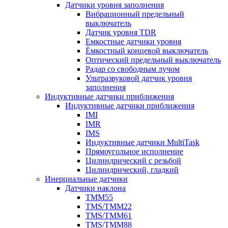
Датчики уровня заполнения
Вибрационный предельный
выключатель
Датчик уровня TDR
Емкостные датчики уровня
Ёмкостный концевой выключатель
Оптический предельный выключатель
Радар со свободным лучом
Ультразвуковой датчик уровня
заполнения
Индуктивные датчики приближения
Индуктивные датчики приближения
IMI
IMR
IMS
Индуктивные датчики MultiTask
Прямоугольное исполнение
Цилиндрический с резьбой
Цилиндрический, гладкий
Инерциальные датчики
Датчики наклона
TMM55
TMS/TMM22
TMS/TMM61
TMS/TMM88