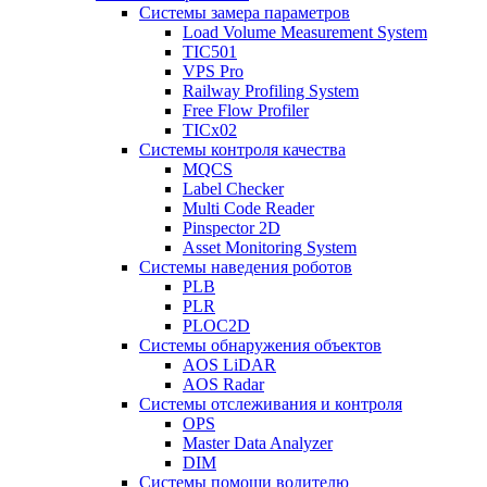
Системы замера параметров
Load Volume Measurement System
TIC501
VPS Pro
Railway Profiling System
Free Flow Profiler
TICx02
Системы контроля качества
MQCS
Label Checker
Multi Code Reader
Pinspector 2D
Asset Monitoring System
Системы наведения роботов
PLB
PLR
PLOC2D
Системы обнаружения объектов
AOS LiDAR
AOS Radar
Системы отслеживания и контроля
OPS
Master Data Analyzer
DIM
Системы помощи водителю