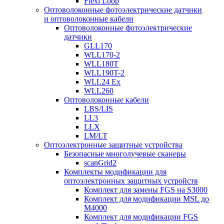
Flexi Loop
Оптоволоконные фотоэлектрические датчики
и оптоволоконные кабели
Оптоволоконные фотоэлектрические
датчики
GLL170
WLL170-2
WLL180T
WLL190T-2
WLL24 Ex
WLL260
Оптоволоконные кабели
LBS/LIS
LL3
LLX
LM/LT
Оптоэлектронные защитные устройства
Безопасные многолучевые сканеры
scanGrid2
Комплекты модификации для
оптоэлектронных защитных устройств
Комплект для замены FGS на S3000
Комплект для модификации MSL до
M4000
Комплект для модификации FGS