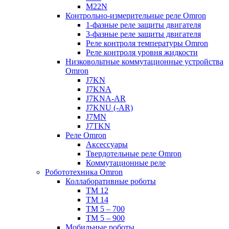
M22N
Контрольно-измерительные реле Omron
1-фазные реле защиты двигателя
3-фазные реле защиты двигателя
Реле контроля температуры Omron
Реле контроля уровня жидкости
Низковольтные коммутационные устройства
Omron
J7KN
J7KNA
J7KNA-AR
J7KNU (-AR)
J7MN
J7TKN
Реле Omron
Аксессуары
Твердотельные реле Omron
Коммутационные реле
Робототехника Omron
Коллаборативные роботы
TM 12
TM 14
TM 5 – 700
TM 5 – 900
Мобильные роботы