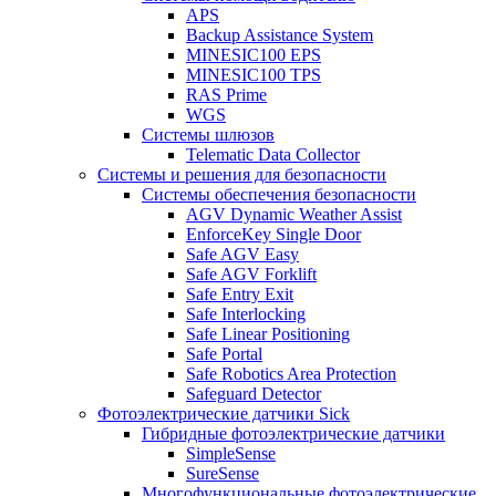
APS
Backup Assistance System
MINESIC100 EPS
MINESIC100 TPS
RAS Prime
WGS
Системы шлюзов
Telematic Data Collector
Системы и решения для безопасности
Системы обеспечения безопасности
AGV Dynamic Weather Assist
EnforceKey Single Door
Safe AGV Easy
Safe AGV Forklift
Safe Entry Exit
Safe Interlocking
Safe Linear Positioning
Safe Portal
Safe Robotics Area Protection
Safeguard Detector
Фотоэлектрические датчики Sick
Гибридные фотоэлектрические датчики
SimpleSense
SureSense
Многофункциональные фотоэлектрические