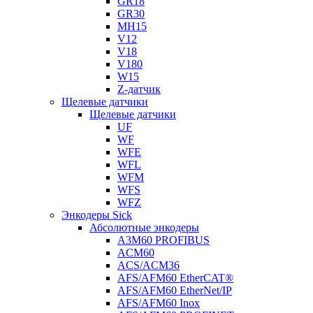
GR18
GR30
MH15
V12
V18
V180
W15
Z-датчик
Щелевые датчики
Щелевые датчики
UF
WF
WFE
WFL
WFM
WFS
WFZ
Энкодеры Sick
Абсолютные энкодеры
A3M60 PROFIBUS
ACM60
ACS/ACM36
AFS/AFM60 EtherCAT®
AFS/AFM60 EtherNet/IP
AFS/AFM60 Inox