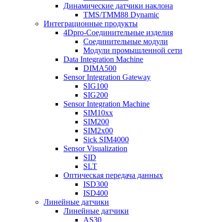
Динамические датчики наклона
TMS/TMM88 Dynamic
Интеграционные продукты
4Dpro-Соединительные изделия
Соединительные модули
Модули промышленной сети
Data Integration Machine
DIMA500
Sensor Integration Gateway
SIG100
SIG200
Sensor Integration Machine
SIM10xx
SIM200
SIM2x00
Sick SIM4000
Sensor Visualization
SID
SLT
Оптическая передача данных
ISD300
ISD400
Линейные датчики
Линейные датчики
AS30