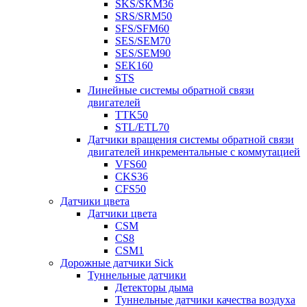
SKS/SKM36
SRS/SRM50
SFS/SFM60
SES/SEM70
SES/SEM90
SEK160
STS
Линейные системы обратной связи
двигателей
TTK50
STL/ETL70
Датчики вращения системы обратной связи
двигателей инкрементальные с коммутацией
VFS60
CKS36
CFS50
Датчики цвета
Датчики цвета
CSM
CS8
CSM1
Дорожные датчики Sick
Туннельные датчики
Детекторы дыма
Туннельные датчики качества воздуха