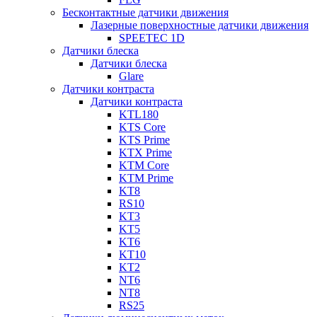
Бесконтактные датчики движения
Лазерные поверхностные датчики движения
SPEETEC 1D
Датчики блеска
Датчики блеска
Glare
Датчики контраста
Датчики контраста
KTL180
KTS Core
KTS Prime
KTX Prime
KTM Core
KTM Prime
KT8
RS10
KT3
KT5
KT6
KT10
KT2
NT6
NT8
RS25