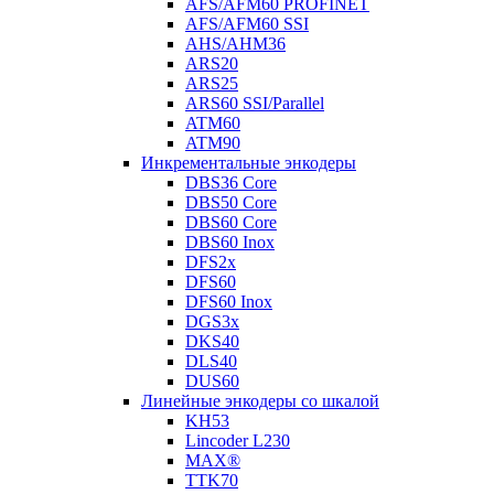
AFS/AFM60 PROFINET
AFS/AFM60 SSI
AHS/AHM36
ARS20
ARS25
ARS60 SSI/Parallel
ATM60
ATM90
Инкрементальные энкодеры
DBS36 Core
DBS50 Core
DBS60 Core
DBS60 Inox
DFS2x
DFS60
DFS60 Inox
DGS3x
DKS40
DLS40
DUS60
Линейные энкодеры со шкалой
KH53
Lincoder L230
MAX®
TTK70