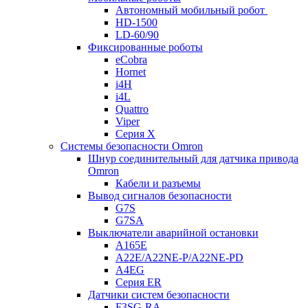
Автономный мобильный робот
HD-1500
LD-60/90
Фиксированные роботы
eCobra
Hornet
i4H
i4L
Quattro
Viper
Серия X
Системы безопасности Omron
Шнур соединительный для датчика привода
Omron
Кабели и разъемы
Вывод сигналов безопасности
G7S
G7SA
Выключатели аварийной остановки
A165E
A22E/A22NE-P/A22NE-PD
A4EG
Серия ER
Датчики систем безопасности
F3SG-RA