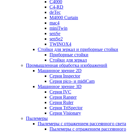
C4000
C4-RD
deTec
M4000 Curtain
mac4
miniTwin
senSe
senSe2
TWINOX4
Стойки для зеркал и приборные стойки
Приборные стойки
Стойки для зеркал
Промышленная обработка изображений
Машинное зрение 2D
Серия Inspector
Серия pico- и midiCam
Машинное зрение 3D
Серия IVC
Серия Ranger
Серия Ruler
Серия TriSpector
Серия Visionary
Пылемеры
Пылемеры с отражением рассеянного света
Пылемеры с отражением рассеянного