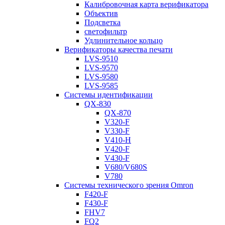
Калибровочная карта верификатора
Объектив
Подсветка
светофильтр
Удлинительное кольцо
Верификаторы качества печати
LVS-9510
LVS-9570
LVS-9580
LVS-9585
Системы идентификации
QX-830
QX-870
V320-F
V330-F
V410-H
V420-F
V430-F
V680/V680S
V780
Системы технического зрения Omron
F420-F
F430-F
FHV7
FQ2