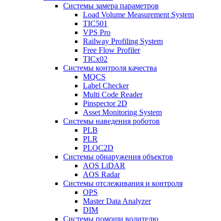
Системы замера параметров
Load Volume Measurement System
TIC501
VPS Pro
Railway Profiling System
Free Flow Profiler
TICx02
Системы контроля качества
MQCS
Label Checker
Multi Code Reader
Pinspector 2D
Asset Monitoring System
Системы наведения роботов
PLB
PLR
PLOC2D
Системы обнаружения объектов
AOS LiDAR
AOS Radar
Системы отслеживания и контроля
OPS
Master Data Analyzer
DIM
Системы помощи водителю