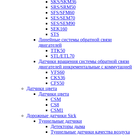
SKS/SKM36
SRS/SRM50
SFS/SFM60
SES/SEM70
SES/SEM90
SEK160
STS
Линейные системы обратной связи
двигателей
TTK50
STL/ETL70
Датчики вращения системы обратной связи
двигателей инкрементальные с коммутацией
VFS60
CKS36
CFS50
Датчики цвета
Датчики цвета
CSM
CS8
CSM1
Дорожные датчики Sick
Туннельные датчики
Детекторы дыма
Туннельные датчики качества воздуха