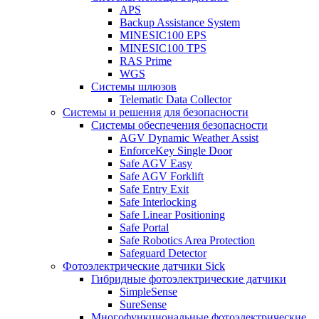
APS
Backup Assistance System
MINESIC100 EPS
MINESIC100 TPS
RAS Prime
WGS
Системы шлюзов
Telematic Data Collector
Системы и решения для безопасности
Системы обеспечения безопасности
AGV Dynamic Weather Assist
EnforceKey Single Door
Safe AGV Easy
Safe AGV Forklift
Safe Entry Exit
Safe Interlocking
Safe Linear Positioning
Safe Portal
Safe Robotics Area Protection
Safeguard Detector
Фотоэлектрические датчики Sick
Гибридные фотоэлектрические датчики
SimpleSense
SureSense
Многофункциональные фотоэлектрические