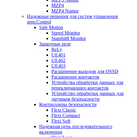
MZP4
MZP4 Namur
Надежные решения для систем управления
sens:Control
Safe Motion
Speed Monitor
Standstill Monitor
Защитные реле
ReLy
UE401
UE402
UE403
Расширение выходов для OSSD
Расширение контактов
Устройства обработки данных для
переключающих контактов
Устройство обработки данных для
датчиков безопасности
Контроллеры безопасности
Flexi Classic
Flexi Compact
Flexi Soft
Надежная цепь последовательного
включения