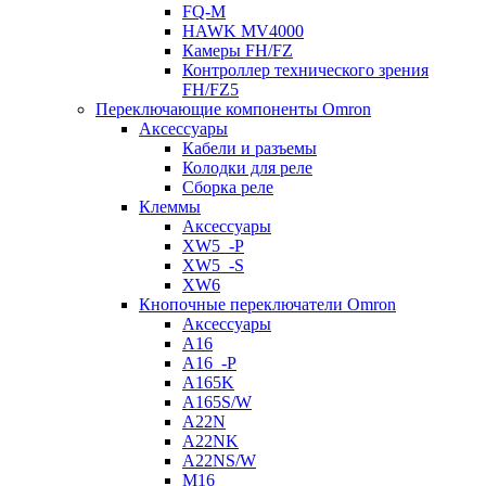
FQ-M
HAWK MV4000
Камеры FH/FZ
Контроллер технического зрения
FH/FZ5
Переключающие компоненты Omron
Аксессуары
Кабели и разъемы
Колодки для реле
Сборка реле
Клеммы
Аксессуары
XW5_-P
XW5_-S
XW6
Кнопочные переключатели Omron
Аксессуары
A16
A16_-P
A165K
A165S/W
A22N
A22NK
A22NS/W
M16