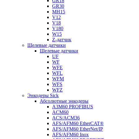
GR18
GR30
MH15
V12
V18
V180
W15
Z-датчик
Щелевые датчики
Щелевые датчики
UF
WF
WFE
WFL
WFM
WFS
WFZ
Энкодеры Sick
Абсолютные энкодеры
A3M60 PROFIBUS
ACM60
ACS/ACM36
AFS/AFM60 EtherCAT®
AFS/AFM60 EtherNet/IP
AFS/AFM60 Inox