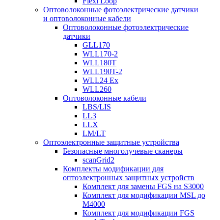
Flexi Loop
Оптоволоконные фотоэлектрические датчики
и оптоволоконные кабели
Оптоволоконные фотоэлектрические
датчики
GLL170
WLL170-2
WLL180T
WLL190T-2
WLL24 Ex
WLL260
Оптоволоконные кабели
LBS/LIS
LL3
LLX
LM/LT
Оптоэлектронные защитные устройства
Безопасные многолучевые сканеры
scanGrid2
Комплекты модификации для
оптоэлектронных защитных устройств
Комплект для замены FGS на S3000
Комплект для модификации MSL до
M4000
Комплект для модификации FGS