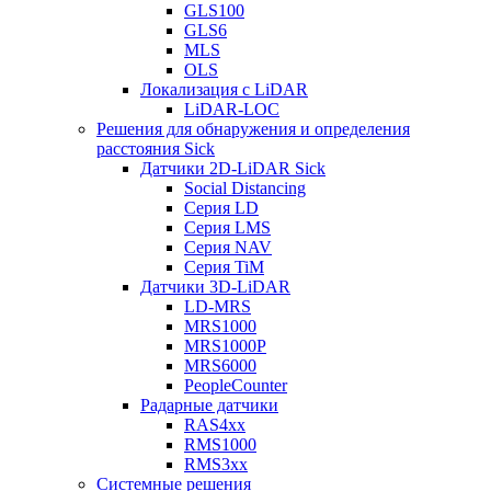
GLS100
GLS6
MLS
OLS
Локализация с LiDAR
LiDAR-LOC
Решения для обнаружения и определения
расстояния Sick
Датчики 2D-LiDAR Sick
Social Distancing
Серия LD
Серия LMS
Серия NAV
Серия TiM
Датчики 3D-LiDAR
LD-MRS
MRS1000
MRS1000P
MRS6000
PeopleCounter
Радарные датчики
RAS4xx
RMS1000
RMS3xx
Системные решения