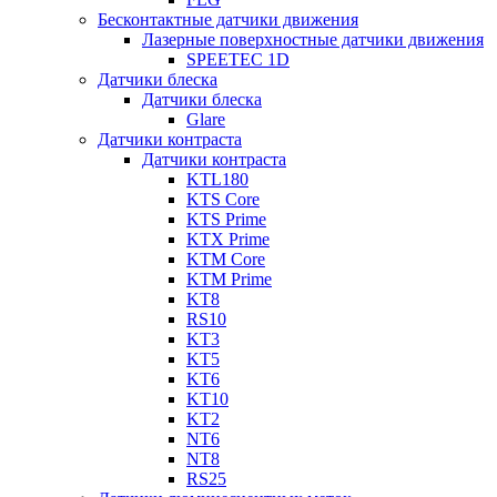
Бесконтактные датчики движения
Лазерные поверхностные датчики движения
SPEETEC 1D
Датчики блеска
Датчики блеска
Glare
Датчики контраста
Датчики контраста
KTL180
KTS Core
KTS Prime
KTX Prime
KTM Core
KTM Prime
KT8
RS10
KT3
KT5
KT6
KT10
KT2
NT6
NT8
RS25