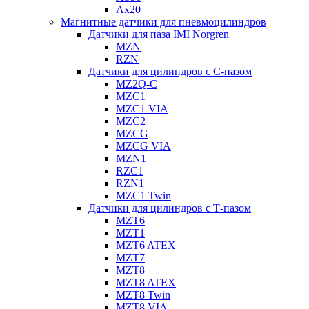
Ax20
Магнитные датчики для пневмоцилиндров
Датчики для паза IMI Norgren
MZN
RZN
Датчики для цилиндров с С-пазом
MZ2Q-C
MZC1
MZC1 VIA
MZC2
MZCG
MZCG VIA
MZN1
RZC1
RZN1
MZC1 Twin
Датчики для цилиндров с Т-пазом
MZT6
MZT1
MZT6 ATEX
MZT7
MZT8
MZT8 ATEX
MZT8 Twin
MZT8 VIA