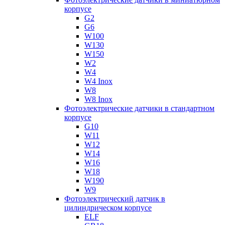
корпусе
G2
G6
W100
W130
W150
W2
W4
W4 Inox
W8
W8 Inox
Фотоэлектрические датчики в стандартном
корпусе
G10
W11
W12
W14
W16
W18
W190
W9
Фотоэлектрический датчик в
цилиндрическом корпусе
ELF