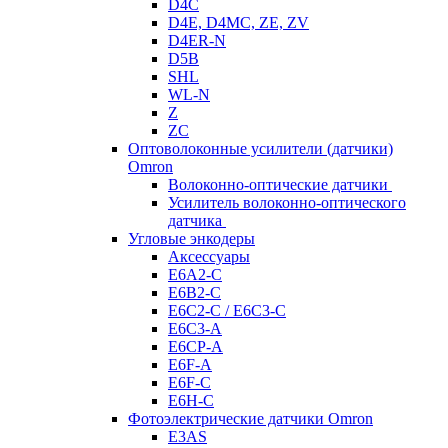
D4C
D4E, D4MC, ZE, ZV
D4ER-N
D5B
SHL
WL-N
Z
ZC
Оптоволоконные усилители (датчики)
Omron
Волоконно-оптические датчики
Усилитель волоконно-оптического
датчика
Угловые энкодеры
Аксессуары
E6A2-C
E6B2-C
E6C2-C / E6C3-C
E6C3-A
E6CP-A
E6F-A
E6F-C
E6H-C
Фотоэлектрические датчики Omron
E3AS