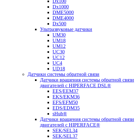
Dx100
Dx1000
DME5000
DME4000
Dx500
Ультразвуковые датчики
UM30
UM18
UM12
UC30
UC12
UC4
UD18
Датчики системы обратной связи
Датчики вращения системы обратной связи
двигателей с HIPERFACE DSL®
EES/EEM37
EKS/EKM36
EFS/EFM50
EDS/EDM35
sHub®
Датчики вращения системы обратной связи
двигателей с HIPERFACE®
SEK/SEL34
SEK/SEL37