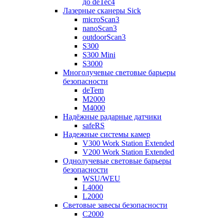
до deTec4
Лазерные сканеры Sick
microScan3
nanoScan3
outdoorScan3
S300
S300 Mini
S3000
Многолучевые световые барьеры
безопасности
deTem
M2000
M4000
Надёжные радарные датчики
safeRS
Надежные системы камер
V300 Work Station Extended
V200 Work Station Extended
Однолучевые световые барьеры
безопасности
WSU/WEU
L4000
L2000
Световые завесы безопасности
C2000