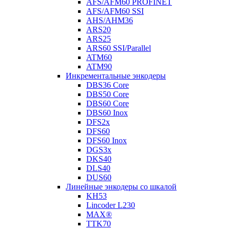
AFS/AFM60 PROFINET
AFS/AFM60 SSI
AHS/AHM36
ARS20
ARS25
ARS60 SSI/Parallel
ATM60
ATM90
Инкрементальные энкодеры
DBS36 Core
DBS50 Core
DBS60 Core
DBS60 Inox
DFS2x
DFS60
DFS60 Inox
DGS3x
DKS40
DLS40
DUS60
Линейные энкодеры со шкалой
KH53
Lincoder L230
MAX®
TTK70