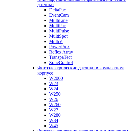
датчики
DeltaPac
EventCam
MultiLine
MultiPac
MultiPulse
MultiSpot
MultiV
PowerProx
Reflex Array
TranspaTect
ZoneControl
Фотоэлектрические датчики в компактном
корпусе
W2000
W23
W24
W250
W26
W260
W27
W280
W34
W45
Фотоэлектрические датчики в миниатюрном