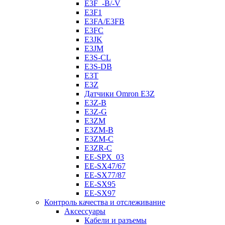
E3F_-B/-V
E3F1
E3FA/E3FB
E3FC
E3JK
E3JM
E3S-CL
E3S-DB
E3T
E3Z
Датчики Omron E3Z
E3Z-B
E3Z-G
E3ZM
E3ZM-B
E3ZM-C
E3ZR-C
EE-SPX_03
EE-SX47/67
EE-SX77/87
EE-SX95
EE-SX97
Контроль качества и отслеживание
Аксессуары
Кабели и разъемы