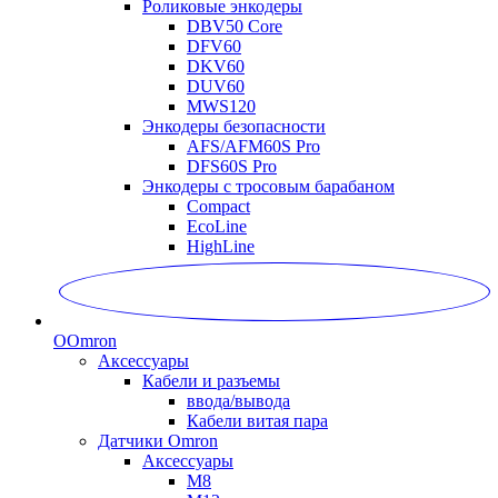
Роликовые энкодеры
DBV50 Core
DFV60
DKV60
DUV60
MWS120
Энкодеры безопасности
AFS/AFM60S Pro
DFS60S Pro
Энкодеры с тросовым барабаном
Compact
EcoLine
HighLine
O
Omron
Аксессуары
Кабели и разъемы
ввода/вывода
Кабели витая пара
Датчики Omron
Аксессуары
M8