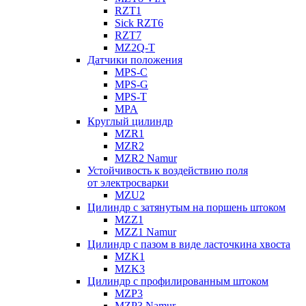
RZT1
Sick RZT6
RZT7
MZ2Q-T
Датчики положения
MPS-C
MPS-G
MPS-T
MPA
Круглый цилиндр
MZR1
MZR2
MZR2 Namur
Устойчивость к воздействию поля
от электросварки
MZU2
Цилиндр с затянутым на поршень штоком
MZZ1
MZZ1 Namur
Цилиндр с пазом в виде ласточкина хвоста
MZK1
MZK3
Цилиндр с профилированным штоком
MZP3
MZP3 Namur