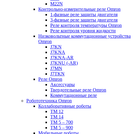
M22N
Контрольно-измерительные реле Omron
1-фазные реле защиты двигателя
3-фазные реле защиты двигателя
Реле контроля температуры Omron
Реле контроля уровня жидкости
Низковольтные коммутационные устройства
Omron
J7KN
J7KNA
J7KNA-AR
J7KNU (-AR)
J7MN
J7TKN
Реле Omron
Аксессуары
Твердотельные реле Omron
Коммутационные реле
Робототехника Omron
Коллаборативные роботы
TM 12
TM 14
TM 5 – 700
TM 5 – 900
Мобильные роботы