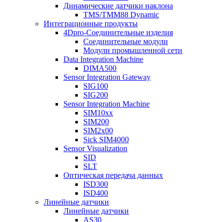
Динамические датчики наклона
TMS/TMM88 Dynamic
Интеграционные продукты
4Dpro-Соединительные изделия
Соединительные модули
Модули промышленной сети
Data Integration Machine
DIMA500
Sensor Integration Gateway
SIG100
SIG200
Sensor Integration Machine
SIM10xx
SIM200
SIM2x00
Sick SIM4000
Sensor Visualization
SID
SLT
Оптическая передача данных
ISD300
ISD400
Линейные датчики
Линейные датчики
AS30