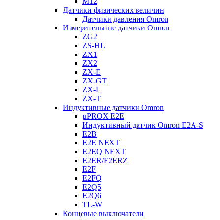
M12
Датчики физических величин
Датчики давления Omron
Измерительные датчики Omron
ZG2
ZS-HL
ZX1
ZX2
ZX-E
ZX-GT
ZX-L
ZX-T
Индуктивные датчики Omron
µPROX E2E
Индуктивный датчик Omron E2A-S
E2B
E2E NEXT
E2EQ NEXT
E2ER/E2ERZ
E2F
E2FQ
E2Q5
E2Q6
TL-W
Концевые выключатели