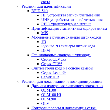
света
Решения для идентификации
RFID Sick
HF устройства записи/считывания
UHF устройства записи/считывания
RFID транспондер и антенны
Идентификация с магнитным кодированием
MIS
Мобильные ручные сканеры штрихкодов
1D
Ручные 2D сканеры штрих кода
DPM
Стационарные сканеры штрихкода
Серия CLV5xx
Серия CLV6
Считыватели кода на основе камеры
Серия Lector®
Серия ICR
Решения для локализации и позиционирования
Датчики измерения линейного положения
OLM100
OLM100 Hi
OLM200
OLV
Контроль полосы и локализация сетки