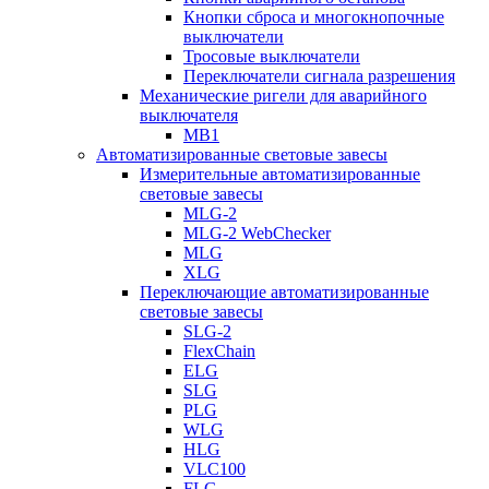
Кнопки сброса и многокнопочные
выключатели
Тросовые выключатели
Переключатели сигнала разрешения
Механические ригели для аварийного
выключателя
MB1
Автоматизированные световые завесы
Измерительные автоматизированные
световые завесы
MLG-2
MLG-2 WebChecker
MLG
XLG
Переключающие автоматизированные
световые завесы
SLG-2
FlexChain
ELG
SLG
PLG
WLG
HLG
VLC100
FLG