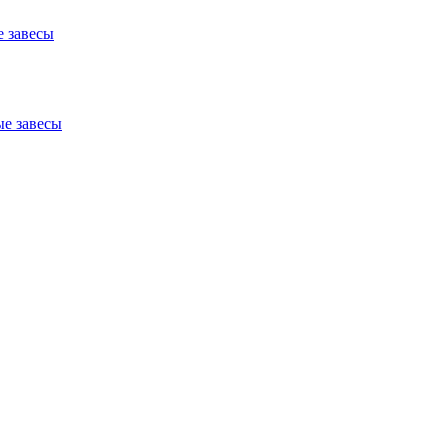
 завесы
е завесы