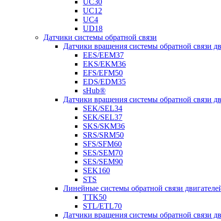
UC30
UC12
UC4
UD18
Датчики системы обратной связи
Датчики вращения системы обратной связи 
EES/EEM37
EKS/EKM36
EFS/EFM50
EDS/EDM35
sHub®
Датчики вращения системы обратной связи 
SEK/SEL34
SEK/SEL37
SKS/SKM36
SRS/SRM50
SFS/SFM60
SES/SEM70
SES/SEM90
SEK160
STS
Линейные системы обратной связи двигателе
TTK50
STL/ETL70
Датчики вращения системы обратной связи д