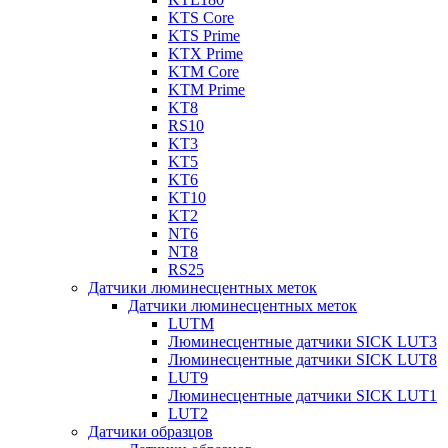
KTS Core
KTS Prime
KTX Prime
KTM Core
KTM Prime
KT8
RS10
KT3
KT5
KT6
KT10
KT2
NT6
NT8
RS25
Датчики люминесцентных меток
Датчики люминесцентных меток
LUTM
Люминесцентные датчики SICK LUT3
Люминесцентные датчики SICK LUT8
LUT9
Люминесцентные датчики SICK LUT1
LUT2
Датчики образцов