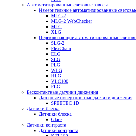
Автоматизированные световые завесы
Измерительные автоматизированные световые
MLG-2
MLG-2 WebChecker
MLG
XLG
Переключающие автоматизированные световы
SLG-2
FlexChain
ELG
SLG
PLG
WLG
HLG
VLC100
FLG
Бесконтактные датчики движения
Лазерные поверхностные датчики движения
SPEETEC 1D
Датчики блеска
Датчики блеска
Glare
Датчики контраста
Датчики контраста
KTL180