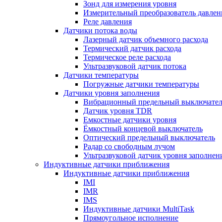
Зонд для измерения уровня
Измерительный преобразователь давлен
Реле давления
Датчики потока воды
Лазерный датчик объемного расхода
Термический датчик расхода
Термическое реле расхода
Ультразвуковой датчик потока
Датчики температуры
Погружные датчики температуры
Датчики уровня заполнения
Вибрационный предельный выключател
Датчик уровня TDR
Емкостные датчики уровня
Ёмкостный концевой выключатель
Оптический предельный выключатель
Радар со свободным лучом
Ультразвуковой датчик уровня заполнен
Индуктивные датчики приближения
Индуктивные датчики приближения
IMI
IMR
IMS
Индуктивные датчики MultiTask
Прямоугольное исполнение