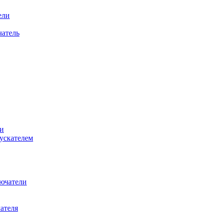
ели
атель
и
ускателем
ючатели
ателя