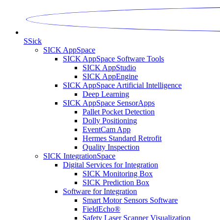
S
Sick
SICK AppSpace
SICK AppSpace Software Tools
SICK AppStudio
SICK AppEngine
SICK AppSpace Artificial Intelligence
Deep Learning
SICK AppSpace SensorApps
Pallet Pocket Detection
Dolly Positioning
EventCam App
Hermes Standard Retrofit
Quality Inspection
SICK IntegrationSpace
Digital Services for Integration
SICK Monitoring Box
SICK Prediction Box
Software for Integration
Smart Motor Sensors Software
FieldEcho®
Safety Laser Scanner Visualization