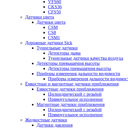
VFS60
CKS36
CFS50
Датчики цвета
Датчики цвета
CSM
CS8
CSM1
Дорожные датчики Sick
Туннельные датчики
Детекторы дыма
Туннельные датчики качества воздуха
Детекторы превышения высоты
Детекторы превышения высоты
Приборы измерения дальности видимости
Приборы измерения дальности видимос
Ёмкостные и магнитные датчики приближения
Емкостные датчики приближения
Цилиндрический с резьбой
Прямоугольное исполнение
Магнитные датчики приближения
Цилиндрический с резьбой
Прямоугольное исполнение
Жидкостные датчики
Датчики давления