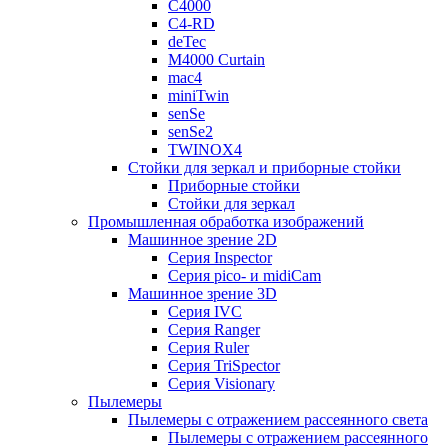
C4000
C4-RD
deTec
M4000 Curtain
mac4
miniTwin
senSe
senSe2
TWINOX4
Стойки для зеркал и приборные стойки
Приборные стойки
Стойки для зеркал
Промышленная обработка изображений
Машинное зрение 2D
Серия Inspector
Серия pico- и midiCam
Машинное зрение 3D
Серия IVC
Серия Ranger
Серия Ruler
Серия TriSpector
Серия Visionary
Пылемеры
Пылемеры с отражением рассеянного света
Пылемеры с отражением рассеянного