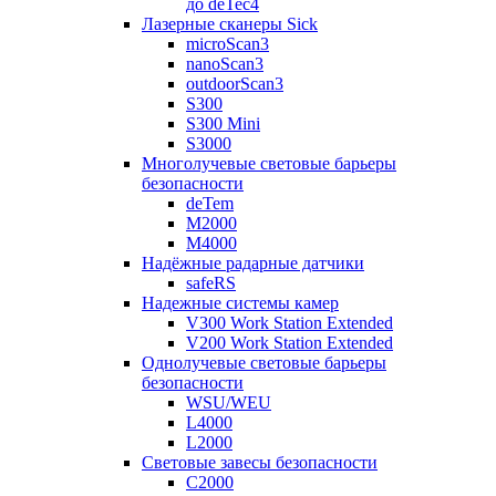
до deTec4
Лазерные сканеры Sick
microScan3
nanoScan3
outdoorScan3
S300
S300 Mini
S3000
Многолучевые световые барьеры
безопасности
deTem
M2000
M4000
Надёжные радарные датчики
safeRS
Надежные системы камер
V300 Work Station Extended
V200 Work Station Extended
Однолучевые световые барьеры
безопасности
WSU/WEU
L4000
L2000
Световые завесы безопасности
C2000