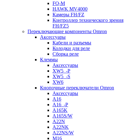
FQ-M
HAWK MV4000
Камеры FH/FZ
Контроллер технического зрения
FH/FZ5
Переключающие компоненты Omron
Аксессуары
Кабели и разъемы
Колодки для реле
Сборка реле
Клеммы
Аксессуары
XW5_-P
XW5_-S
XW6
Кнопочные переключатели Omron
Аксессуары
A16
A16_-P
A165K
A165S/W
A22N
A22NK
A22NS/W
M16