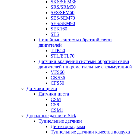
SKS/SKM36
SRS/SRM50
SFS/SFM60
SES/SEM70
SES/SEM90
SEK160
STS
Линейные системы обратной связи
двигателей
TTK50
STL/ETL70
Датчики вращения системы обратной связи
двигателей инкрементальные с коммутацией
VFS60
CKS36
CFS50
Датчики цвета
Датчики цвета
CSM
CS8
CSM1
Дорожные датчики Sick
Туннельные датчики
Детекторы дыма
Туннельные датчики качества воздуха