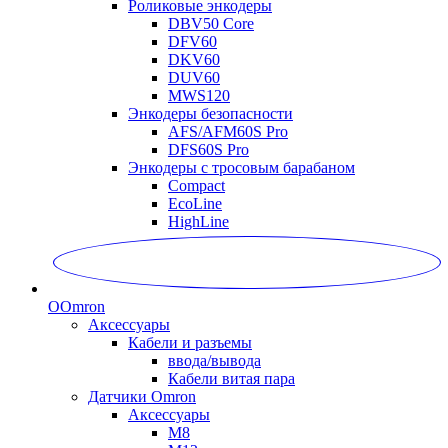
Роликовые энкодеры
DBV50 Core
DFV60
DKV60
DUV60
MWS120
Энкодеры безопасности
AFS/AFM60S Pro
DFS60S Pro
Энкодеры с тросовым барабаном
Compact
EcoLine
HighLine
O
Omron
Аксессуары
Кабели и разъемы
ввода/вывода
Кабели витая пара
Датчики Omron
Аксессуары
M8