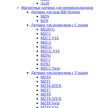
Ax20
Магнитные датчики для пневмоцилиндров
Датчики для паза IMI Norgren
MZN
RZN
Датчики для цилиндров с С-пазом
MZ2Q-C
MZC1
MZC1 VIA
MZC2
MZCG
MZCG VIA
MZN1
RZC1
RZN1
MZC1 Twin
Датчики для цилиндров с Т-пазом
MZT6
MZT1
MZT6 ATEX
MZT7
MZT8
MZT8 ATEX
MZT8 Twin
MZT8 VIA