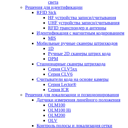
света
Решения для идентификации
RFID Sick
HF устройства записи/считывания
UHF устройства записи/считывания
RFID транспондер и антенны
Идентификация с магнитным кодированием
MIS
Мобильные ручные сканеры штрихкодов
1D
Ручные 2D сканеры штрих кода
DPM
Стационарные сканеры штрихкода
Серия CLV5xx
Серия CLV6
Считыватели кода на основе камеры
Серия Lector®
Серия ICR
Решения для локализации и позиционирования
Датчики измерения линейного положения
OLM100
OLM100 Hi
OLM200
OLV
Контроль полосы и локализация сетки