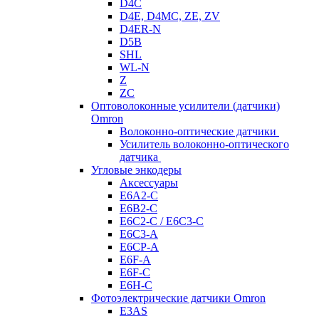
D4C
D4E, D4MC, ZE, ZV
D4ER-N
D5B
SHL
WL-N
Z
ZC
Оптоволоконные усилители (датчики)
Omron
Волоконно-оптические датчики
Усилитель волоконно-оптического
датчика
Угловые энкодеры
Аксессуары
E6A2-C
E6B2-C
E6C2-C / E6C3-C
E6C3-A
E6CP-A
E6F-A
E6F-C
E6H-C
Фотоэлектрические датчики Omron
E3AS