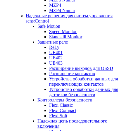
MZP4
MZP4 Namur
Надежные решения для систем управления
sens:Control
Safe Motion
Speed Monitor
Standstill Monitor
Защитные реле
ReLy
UE401
UE402
UE403
Расширение выходов для OSSD
Расширение контактов
Устройства обработки данных для
переключающих контактов
Устройство обработки данных для
датчиков безопасности
Контроллеры безопасности
Flexi Classic
Flexi Compact
Flexi Soft
Надежная цепь последовательного
включения