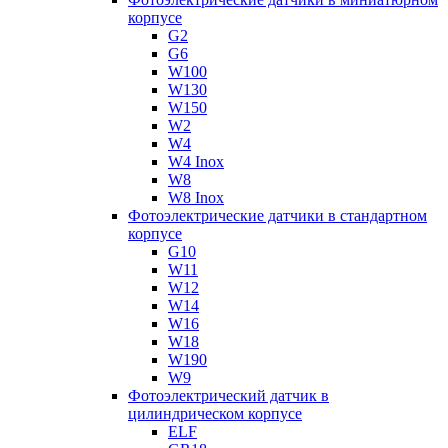
корпусе
G2
G6
W100
W130
W150
W2
W4
W4 Inox
W8
W8 Inox
Фотоэлектрические датчики в стандартном
корпусе
G10
W11
W12
W14
W16
W18
W190
W9
Фотоэлектрический датчик в
цилиндрическом корпусе
ELF