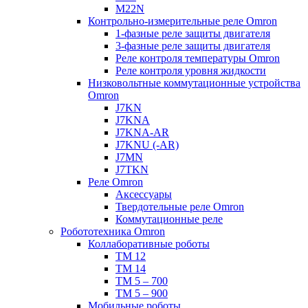
M22N
Контрольно-измерительные реле Omron
1-фазные реле защиты двигателя
3-фазные реле защиты двигателя
Реле контроля температуры Omron
Реле контроля уровня жидкости
Низковольтные коммутационные устройства
Omron
J7KN
J7KNA
J7KNA-AR
J7KNU (-AR)
J7MN
J7TKN
Реле Omron
Аксессуары
Твердотельные реле Omron
Коммутационные реле
Робототехника Omron
Коллаборативные роботы
TM 12
TM 14
TM 5 – 700
TM 5 – 900
Мобильные роботы