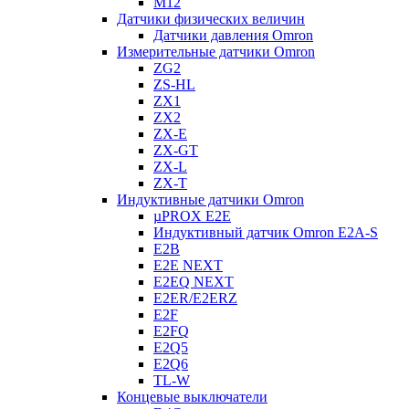
M12
Датчики физических величин
Датчики давления Omron
Измерительные датчики Omron
ZG2
ZS-HL
ZX1
ZX2
ZX-E
ZX-GT
ZX-L
ZX-T
Индуктивные датчики Omron
µPROX E2E
Индуктивный датчик Omron E2A-S
E2B
E2E NEXT
E2EQ NEXT
E2ER/E2ERZ
E2F
E2FQ
E2Q5
E2Q6
TL-W
Концевые выключатели