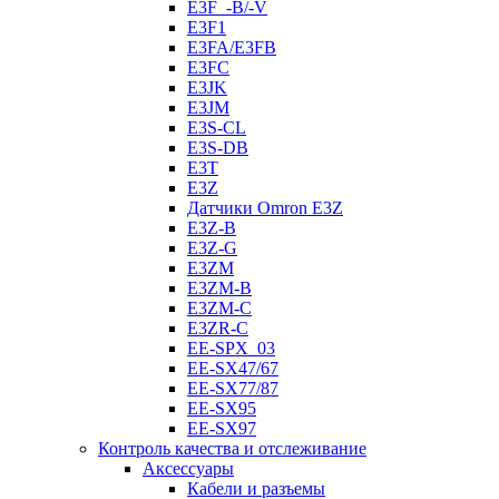
E3F_-B/-V
E3F1
E3FA/E3FB
E3FC
E3JK
E3JM
E3S-CL
E3S-DB
E3T
E3Z
Датчики Omron E3Z
E3Z-B
E3Z-G
E3ZM
E3ZM-B
E3ZM-C
E3ZR-C
EE-SPX_03
EE-SX47/67
EE-SX77/87
EE-SX95
EE-SX97
Контроль качества и отслеживание
Аксессуары
Кабели и разъемы