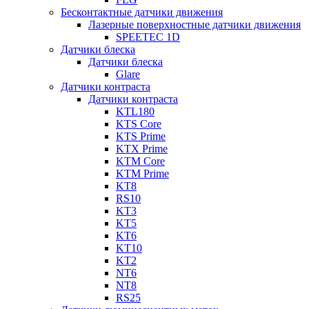
Бесконтактные датчики движения
Лазерные поверхностные датчики движения
SPEETEC 1D
Датчики блеска
Датчики блеска
Glare
Датчики контраста
Датчики контраста
KTL180
KTS Core
KTS Prime
KTX Prime
KTM Core
KTM Prime
KT8
RS10
KT3
KT5
KT6
KT10
KT2
NT6
NT8
RS25