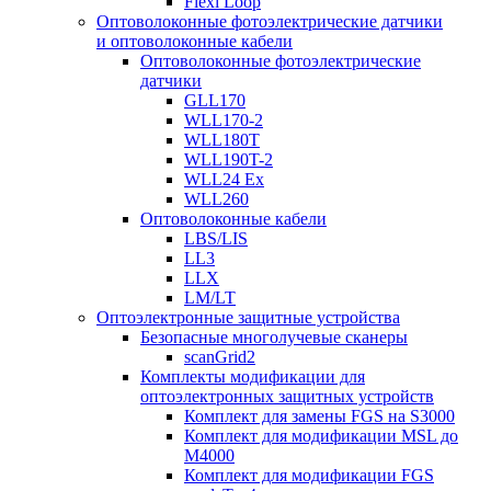
Flexi Loop
Оптоволоконные фотоэлектрические датчики
и оптоволоконные кабели
Оптоволоконные фотоэлектрические
датчики
GLL170
WLL170-2
WLL180T
WLL190T-2
WLL24 Ex
WLL260
Оптоволоконные кабели
LBS/LIS
LL3
LLX
LM/LT
Оптоэлектронные защитные устройства
Безопасные многолучевые сканеры
scanGrid2
Комплекты модификации для
оптоэлектронных защитных устройств
Комплект для замены FGS на S3000
Комплект для модификации MSL до
M4000
Комплект для модификации FGS