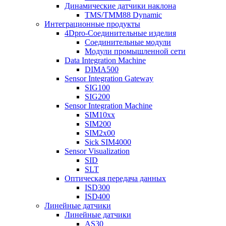
Динамические датчики наклона
TMS/TMM88 Dynamic
Интеграционные продукты
4Dpro-Соединительные изделия
Соединительные модули
Модули промышленной сети
Data Integration Machine
DIMA500
Sensor Integration Gateway
SIG100
SIG200
Sensor Integration Machine
SIM10xx
SIM200
SIM2x00
Sick SIM4000
Sensor Visualization
SID
SLT
Оптическая передача данных
ISD300
ISD400
Линейные датчики
Линейные датчики
AS30