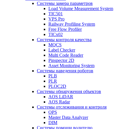
Системы замера параметров
Load Volume Measurement System
TIC501
VPS Pro
Railway Profiling System
Free Flow Profiler
TICx02
Системы контроля качества
MQCS
Label Checker
Multi Code Reader
Pinspector 2D
Asset Monitoring System
Системы наведения роботов
PLB
PLR
PLOC2D
Системы обнаружения объектов
AOS LiDAR
AOS Radar
Системы отслеживания и контроля
OPS
Master Data Analyzer
DIM
Системы помощи водителю