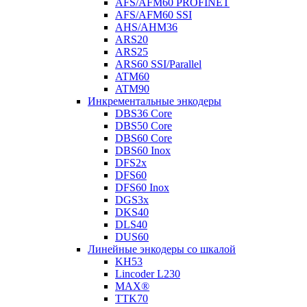
AFS/AFM60 PROFINET
AFS/AFM60 SSI
AHS/AHM36
ARS20
ARS25
ARS60 SSI/Parallel
ATM60
ATM90
Инкрементальные энкодеры
DBS36 Core
DBS50 Core
DBS60 Core
DBS60 Inox
DFS2x
DFS60
DFS60 Inox
DGS3x
DKS40
DLS40
DUS60
Линейные энкодеры со шкалой
KH53
Lincoder L230
MAX®
TTK70