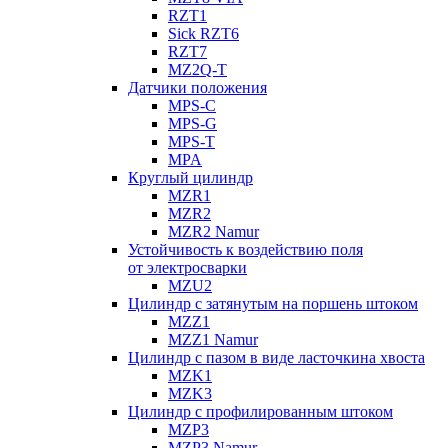
RZT1
Sick RZT6
RZT7
MZ2Q-T
Датчики положения
MPS-C
MPS-G
MPS-T
MPA
Круглый цилиндр
MZR1
MZR2
MZR2 Namur
Устойчивость к воздействию поля
от электросварки
MZU2
Цилиндр с затянутым на поршень штоком
MZZ1
MZZ1 Namur
Цилиндр с пазом в виде ласточкина хвоста
MZK1
MZK3
Цилиндр с профилированным штоком
MZP3
MZP3 Namur