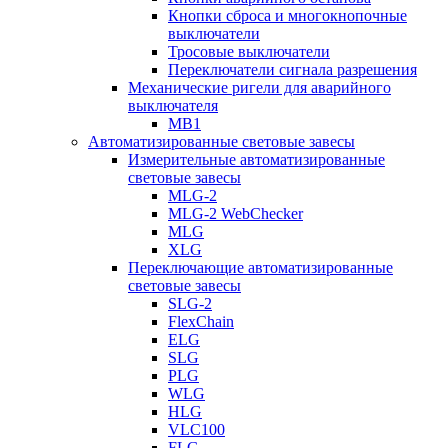
Кнопки сброса и многокнопочные
выключатели
Тросовые выключатели
Переключатели сигнала разрешения
Механические ригели для аварийного
выключателя
MB1
Автоматизированные световые завесы
Измерительные автоматизированные
световые завесы
MLG-2
MLG-2 WebChecker
MLG
XLG
Переключающие автоматизированные
световые завесы
SLG-2
FlexChain
ELG
SLG
PLG
WLG
HLG
VLC100
FLG