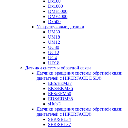
Dx100
Dx1000
DME5000
DME4000
Dx500
Ультразвуковые датчики
UM30
UM18
UM12
UC30
UC12
UC4
UD18
Датчики системы обратной связи
Датчики вращения системы обратной связи
двигателей с HIPERFACE DSL®
EES/EEM37
EKS/EKM36
EFS/EFM50
EDS/EDM35
sHub®
Датчики вращения системы обратной связи
двигателей с HIPERFACE®
SEK/SEL34
SEK/SEL37