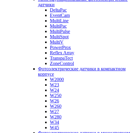
датчики
DeltaPac
EventCam
MultiLine
MultiPac
MultiPulse
MultiSpot
MultiV
PowerProx
Reflex Array
TranspaTect
ZoneControl
Фотоэлектрические датчики в компактном
корпусе
W2000
W23
W24
W250
W26
W260
W27
W280
W34
W45
Фотоэлектрические датчики в миниатюрном