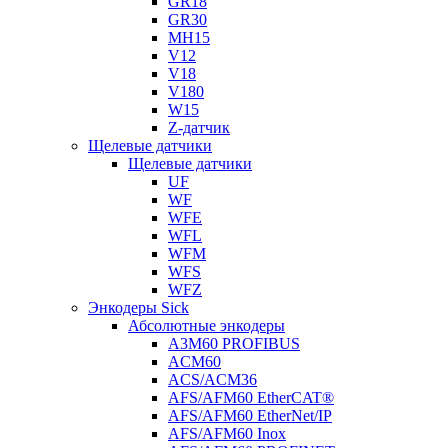
GR18
GR30
MH15
V12
V18
V180
W15
Z-датчик
Щелевые датчики
Щелевые датчики
UF
WF
WFE
WFL
WFM
WFS
WFZ
Энкодеры Sick
Абсолютные энкодеры
A3M60 PROFIBUS
ACM60
ACS/ACM36
AFS/AFM60 EtherCAT®
AFS/AFM60 EtherNet/IP
AFS/AFM60 Inox