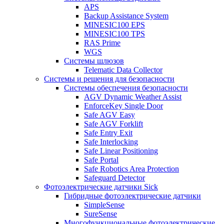
APS
Backup Assistance System
MINESIC100 EPS
MINESIC100 TPS
RAS Prime
WGS
Системы шлюзов
Telematic Data Collector
Системы и решения для безопасности
Системы обеспечения безопасности
AGV Dynamic Weather Assist
EnforceKey Single Door
Safe AGV Easy
Safe AGV Forklift
Safe Entry Exit
Safe Interlocking
Safe Linear Positioning
Safe Portal
Safe Robotics Area Protection
Safeguard Detector
Фотоэлектрические датчики Sick
Гибридные фотоэлектрические датчики
SimpleSense
SureSense
Многофункциональные фотоэлектрические