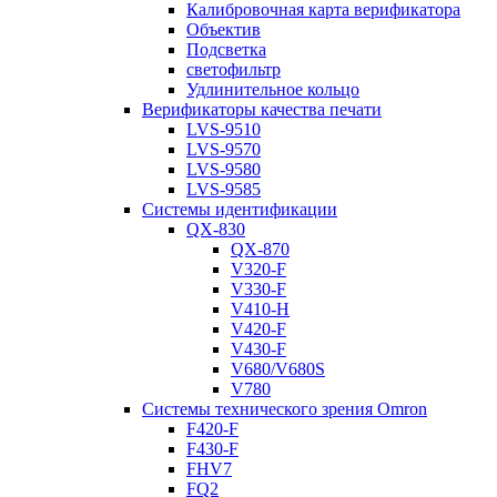
Калибровочная карта верификатора
Объектив
Подсветка
светофильтр
Удлинительное кольцо
Верификаторы качества печати
LVS-9510
LVS-9570
LVS-9580
LVS-9585
Системы идентификации
QX-830
QX-870
V320-F
V330-F
V410-H
V420-F
V430-F
V680/V680S
V780
Системы технического зрения Omron
F420-F
F430-F
FHV7
FQ2