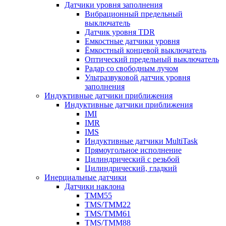
Датчики уровня заполнения
Вибрационный предельный
выключатель
Датчик уровня TDR
Емкостные датчики уровня
Ёмкостный концевой выключатель
Оптический предельный выключатель
Радар со свободным лучом
Ультразвуковой датчик уровня
заполнения
Индуктивные датчики приближения
Индуктивные датчики приближения
IMI
IMR
IMS
Индуктивные датчики MultiTask
Прямоугольное исполнение
Цилиндрический с резьбой
Цилиндрический, гладкий
Инерциальные датчики
Датчики наклона
TMM55
TMS/TMM22
TMS/TMM61
TMS/TMM88