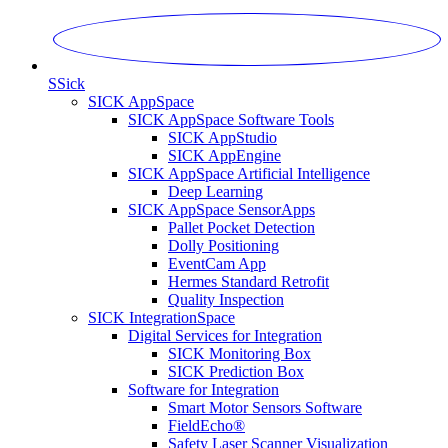
S
Sick
SICK AppSpace
SICK AppSpace Software Tools
SICK AppStudio
SICK AppEngine
SICK AppSpace Artificial Intelligence
Deep Learning
SICK AppSpace SensorApps
Pallet Pocket Detection
Dolly Positioning
EventCam App
Hermes Standard Retrofit
Quality Inspection
SICK IntegrationSpace
Digital Services for Integration
SICK Monitoring Box
SICK Prediction Box
Software for Integration
Smart Motor Sensors Software
FieldEcho®
Safety Laser Scanner Visualization