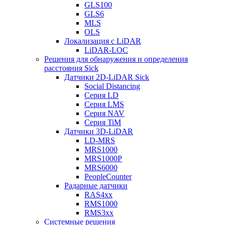
GLS100
GLS6
MLS
OLS
Локализация с LiDAR
LiDAR-LOC
Решения для обнаружения и определения
расстояния Sick
Датчики 2D-LiDAR Sick
Social Distancing
Серия LD
Серия LMS
Серия NAV
Серия TiM
Датчики 3D-LiDAR
LD-MRS
MRS1000
MRS1000P
MRS6000
PeopleCounter
Радарные датчики
RAS4xx
RMS1000
RMS3xx
Системные решения