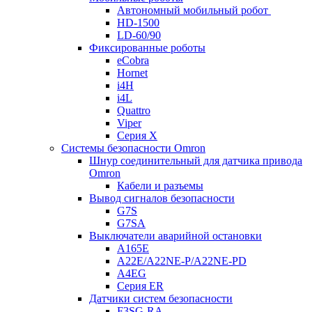
Автономный мобильный робот
HD-1500
LD-60/90
Фиксированные роботы
eCobra
Hornet
i4H
i4L
Quattro
Viper
Серия X
Системы безопасности Omron
Шнур соединительный для датчика привода
Omron
Кабели и разъемы
Вывод сигналов безопасности
G7S
G7SA
Выключатели аварийной остановки
A165E
A22E/A22NE-P/A22NE-PD
A4EG
Серия ER
Датчики систем безопасности
F3SG-RA