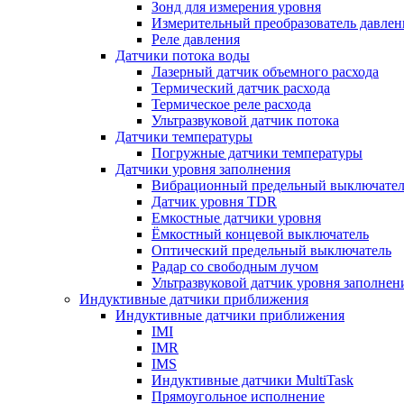
Зонд для измерения уровня
Измерительный преобразователь давлен
Реле давления
Датчики потока воды
Лазерный датчик объемного расхода
Термический датчик расхода
Термическое реле расхода
Ультразвуковой датчик потока
Датчики температуры
Погружные датчики температуры
Датчики уровня заполнения
Вибрационный предельный выключател
Датчик уровня TDR
Емкостные датчики уровня
Ёмкостный концевой выключатель
Оптический предельный выключатель
Радар со свободным лучом
Ультразвуковой датчик уровня заполнен
Индуктивные датчики приближения
Индуктивные датчики приближения
IMI
IMR
IMS
Индуктивные датчики MultiTask
Прямоугольное исполнение