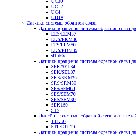
UC30
UC12
UC4
UD18
Датчики системы обратной связи
Датчики вращения системы обратной связи 
EES/EEM37
EKS/EKM36
EFS/EFM50
EDS/EDM35
sHub®
Датчики вращения системы обратной связи 
SEK/SEL34
SEK/SEL37
SKS/SKM36
SRS/SRM50
SFS/SFM60
SES/SEM70
SES/SEM90
SEK160
STS
Линейные системы обратной связи двигателе
TTK50
STL/ETL70
Датчики вращения системы обратной связи д