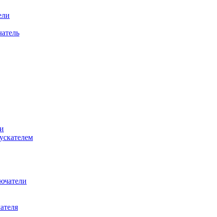
ели
атель
и
ускателем
ючатели
ателя