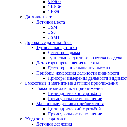
VFS60
CKS36
CFS50
Датчики цвета
Датчики цвета
CSM
CS8
CSM1
Дорожные датчики Sick
Туннельные датчики
Детекторы дыма
Туннельные датчики качества воздуха
Детекторы превышения высоты
Детекторы превышения высоты
Приборы измерения дальности видимости
Приборы измерения дальности видимос
Ёмкостные и магнитные датчики приближения
Емкостные датчики приближения
Цилиндрический с резьбой
Прямоугольное исполнение
Магнитные датчики приближения
Цилиндрический с резьбой
Прямоугольное исполнение
Жидкостные датчики
Датчики давления