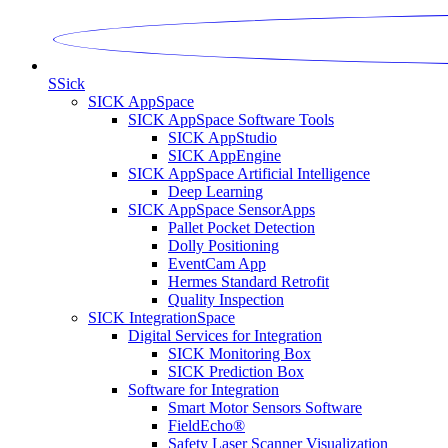
S
Sick
SICK AppSpace
SICK AppSpace Software Tools
SICK AppStudio
SICK AppEngine
SICK AppSpace Artificial Intelligence
Deep Learning
SICK AppSpace SensorApps
Pallet Pocket Detection
Dolly Positioning
EventCam App
Hermes Standard Retrofit
Quality Inspection
SICK IntegrationSpace
Digital Services for Integration
SICK Monitoring Box
SICK Prediction Box
Software for Integration
Smart Motor Sensors Software
FieldEcho®
Safety Laser Scanner Visualization