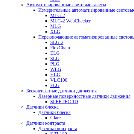
Автоматизированные световые завесы
Измерительные автоматизированные световые
MLG-2
MLG-2 WebChecker
MLG
XLG
Переключающие автоматизированные световы
SLG-2
FlexChain
ELG
SLG
PLG
WLG
HLG
VLC100
FLG
Бесконтактные датчики движения
Лазерные поверхностные датчики движения
SPEETEC 1D
Датчики блеска
Датчики блеска
Glare
Датчики контраста
Датчики контраста
KTL180