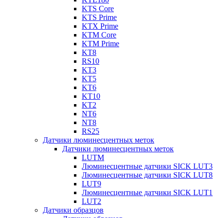
KTS Core
KTS Prime
KTX Prime
KTM Core
KTM Prime
KT8
RS10
KT3
KT5
KT6
KT10
KT2
NT6
NT8
RS25
Датчики люминесцентных меток
Датчики люминесцентных меток
LUTM
Люминесцентные датчики SICK LUT3
Люминесцентные датчики SICK LUT8
LUT9
Люминесцентные датчики SICK LUT1
LUT2
Датчики образцов