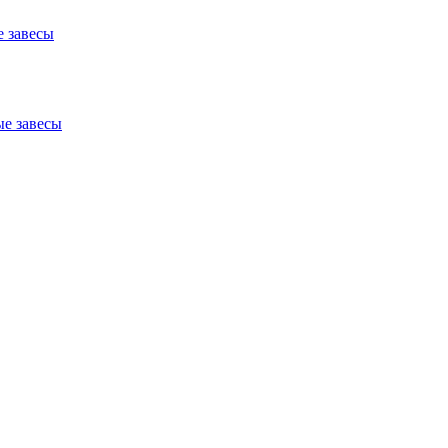
 завесы
е завесы