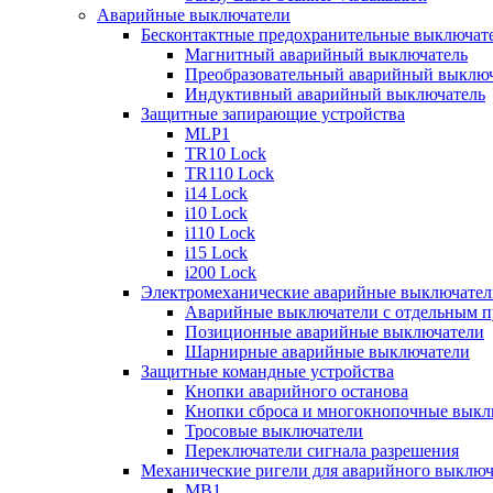
Аварийные выключатели
Бесконтактные предохранительные выключат
Магнитный аварийный выключатель
Преобразовательный аварийный выключ
Индуктивный аварийный выключатель
Защитные запирающие устройства
MLP1
TR10 Lock
TR110 Lock
i14 Lock
i10 Lock
i110 Lock
i15 Lock
i200 Lock
Электромеханические аварийные выключател
Аварийные выключатели с отдельным п
Позиционные аварийные выключатели
Шарнирные аварийные выключатели
Защитные командные устройства
Кнопки аварийного останова
Кнопки сброса и многокнопочные выкл
Тросовые выключатели
Переключатели сигнала разрешения
Механические ригели для аварийного выключ
MB1