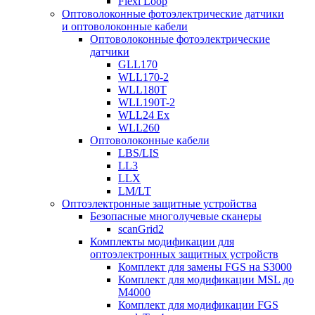
Flexi Loop
Оптоволоконные фотоэлектрические датчики
и оптоволоконные кабели
Оптоволоконные фотоэлектрические
датчики
GLL170
WLL170-2
WLL180T
WLL190T-2
WLL24 Ex
WLL260
Оптоволоконные кабели
LBS/LIS
LL3
LLX
LM/LT
Оптоэлектронные защитные устройства
Безопасные многолучевые сканеры
scanGrid2
Комплекты модификации для
оптоэлектронных защитных устройств
Комплект для замены FGS на S3000
Комплект для модификации MSL до
M4000
Комплект для модификации FGS