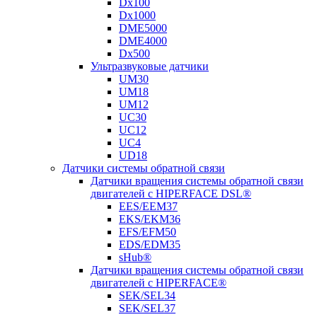
Dx100
Dx1000
DME5000
DME4000
Dx500
Ультразвуковые датчики
UM30
UM18
UM12
UC30
UC12
UC4
UD18
Датчики системы обратной связи
Датчики вращения системы обратной связи
двигателей с HIPERFACE DSL®
EES/EEM37
EKS/EKM36
EFS/EFM50
EDS/EDM35
sHub®
Датчики вращения системы обратной связи
двигателей с HIPERFACE®
SEK/SEL34
SEK/SEL37