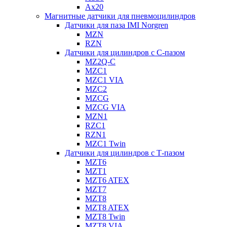
Ax20
Магнитные датчики для пневмоцилиндров
Датчики для паза IMI Norgren
MZN
RZN
Датчики для цилиндров с С-пазом
MZ2Q-C
MZC1
MZC1 VIA
MZC2
MZCG
MZCG VIA
MZN1
RZC1
RZN1
MZC1 Twin
Датчики для цилиндров с Т-пазом
MZT6
MZT1
MZT6 ATEX
MZT7
MZT8
MZT8 ATEX
MZT8 Twin
MZT8 VIA