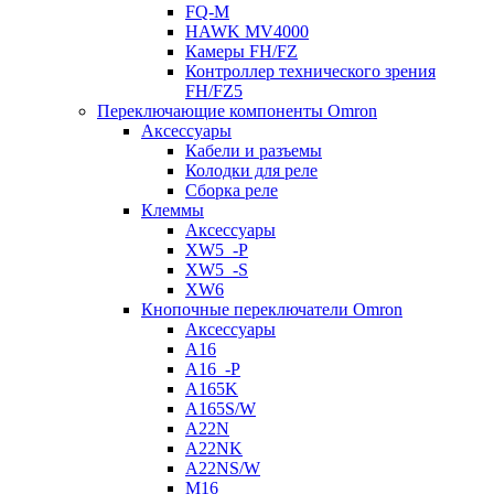
FQ-M
HAWK MV4000
Камеры FH/FZ
Контроллер технического зрения
FH/FZ5
Переключающие компоненты Omron
Аксессуары
Кабели и разъемы
Колодки для реле
Сборка реле
Клеммы
Аксессуары
XW5_-P
XW5_-S
XW6
Кнопочные переключатели Omron
Аксессуары
A16
A16_-P
A165K
A165S/W
A22N
A22NK
A22NS/W
M16