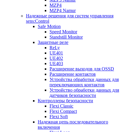
MZP4
MZP4 Namur
Надежные решения для систем управления
sens:Control
Safe Motion
Speed Monitor
Standstill Monitor
Защитные реле
ReLy
UE401
UE402
UE403
Расширение выходов для OSSD
Расширение контактов
Устройства обработки данных для
переключающих контактов
Устройство обработки данных для
датчиков безопасности
Контроллеры безопасности
Flexi Classic
Flexi Compact
Flexi Soft
Надежная цепь последовательного
включения