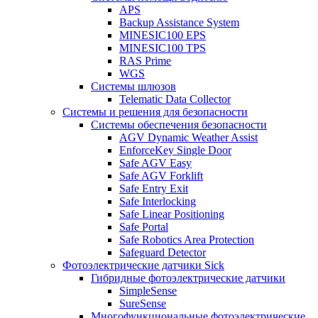
APS
Backup Assistance System
MINESIC100 EPS
MINESIC100 TPS
RAS Prime
WGS
Системы шлюзов
Telematic Data Collector
Системы и решения для безопасности
Системы обеспечения безопасности
AGV Dynamic Weather Assist
EnforceKey Single Door
Safe AGV Easy
Safe AGV Forklift
Safe Entry Exit
Safe Interlocking
Safe Linear Positioning
Safe Portal
Safe Robotics Area Protection
Safeguard Detector
Фотоэлектрические датчики Sick
Гибридные фотоэлектрические датчики
SimpleSense
SureSense
Многофункциональные фотоэлектрические