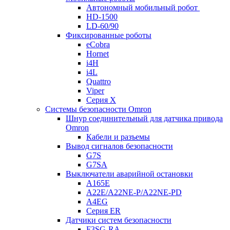
Автономный мобильный робот
HD-1500
LD-60/90
Фиксированные роботы
eCobra
Hornet
i4H
i4L
Quattro
Viper
Серия X
Системы безопасности Omron
Шнур соединительный для датчика привода
Omron
Кабели и разъемы
Вывод сигналов безопасности
G7S
G7SA
Выключатели аварийной остановки
A165E
A22E/A22NE-P/A22NE-PD
A4EG
Серия ER
Датчики систем безопасности
F3SG-RA