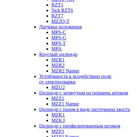
RZT1
Sick RZT6
RZT7
MZ2Q-T
Датчики положения
MPS-C
MPS-G
MPS-T
MPA
Круглый цилиндр
MZR1
MZR2
MZR2 Namur
Устойчивость к воздействию поля
от электросварки
MZU2
Цилиндр с затянутым на поршень штоком
MZZ1
MZZ1 Namur
Цилиндр с пазом в виде ласточкина хвоста
MZK1
MZK3
Цилиндр с профилированным штоком
MZP3
MZP3 Namur