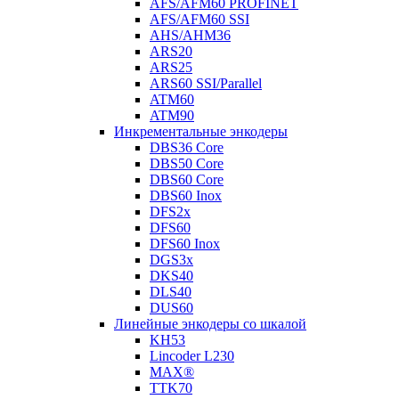
AFS/AFM60 PROFINET
AFS/AFM60 SSI
AHS/AHM36
ARS20
ARS25
ARS60 SSI/Parallel
ATM60
ATM90
Инкрементальные энкодеры
DBS36 Core
DBS50 Core
DBS60 Core
DBS60 Inox
DFS2x
DFS60
DFS60 Inox
DGS3x
DKS40
DLS40
DUS60
Линейные энкодеры со шкалой
KH53
Lincoder L230
MAX®
TTK70