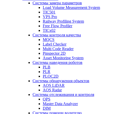
Системы замера параметров
Load Volume Measurement System
TIC501
VPS Pro
Railway Profiling System
Free Flow Profiler
TICx02
Системы контроля качества
MQCS
Label Checker
Multi Code Reader
Pinspector 2D
Asset Monitoring System
Системы наведения роботов
PLB
PLR
PLOC2D
Системы обнаружения объектов
AOS LiDAR
AOS Radar
Системы отслеживания и контроля
OPS
Master Data Analyzer
DIM
Системы помощи водителю