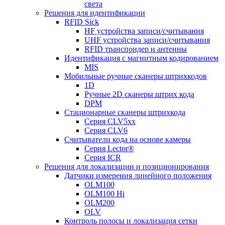
света
Решения для идентификации
RFID Sick
HF устройства записи/считывания
UHF устройства записи/считывания
RFID транспондер и антенны
Идентификация с магнитным кодированием
MIS
Мобильные ручные сканеры штрихкодов
1D
Ручные 2D сканеры штрих кода
DPM
Стационарные сканеры штрихкода
Серия CLV5xx
Серия CLV6
Считыватели кода на основе камеры
Серия Lector®
Серия ICR
Решения для локализации и позиционирования
Датчики измерения линейного положения
OLM100
OLM100 Hi
OLM200
OLV
Контроль полосы и локализация сетки