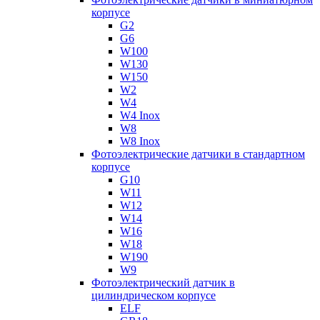
корпусе
G2
G6
W100
W130
W150
W2
W4
W4 Inox
W8
W8 Inox
Фотоэлектрические датчики в стандартном
корпусе
G10
W11
W12
W14
W16
W18
W190
W9
Фотоэлектрический датчик в
цилиндрическом корпусе
ELF