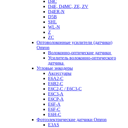
D4C
D4E, D4MC, ZE, ZV
D4ER-N
D5B
SHL
WL-N
Z
ZC
Оптоволоконные усилители (датчики)
Omron
Волоконно-оптические датчики
Усилитель волоконно-оптического
датчика
Угловые энкодеры
Аксессуары
E6A2-C
E6B2-C
E6C2-C / E6C3-C
E6C3-A
E6CP-A
E6F-A
E6F-C
E6H-C
Фотоэлектрические датчики Omron
E3AS