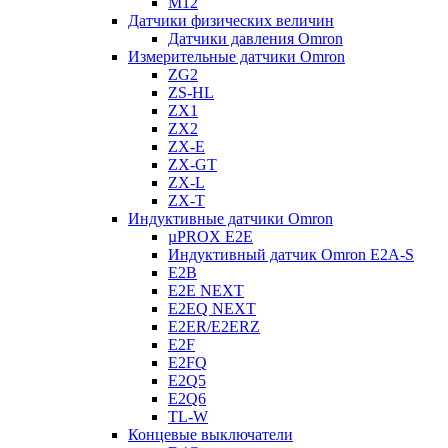
M12
Датчики физических величин
Датчики давления Omron
Измерительные датчики Omron
ZG2
ZS-HL
ZX1
ZX2
ZX-E
ZX-GT
ZX-L
ZX-T
Индуктивные датчики Omron
µPROX E2E
Индуктивный датчик Omron E2A-S
E2B
E2E NEXT
E2EQ NEXT
E2ER/E2ERZ
E2F
E2FQ
E2Q5
E2Q6
TL-W
Концевые выключатели