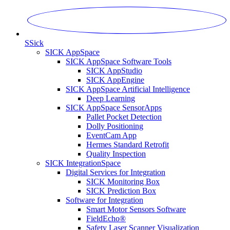
S
Sick
SICK AppSpace
SICK AppSpace Software Tools
SICK AppStudio
SICK AppEngine
SICK AppSpace Artificial Intelligence
Deep Learning
SICK AppSpace SensorApps
Pallet Pocket Detection
Dolly Positioning
EventCam App
Hermes Standard Retrofit
Quality Inspection
SICK IntegrationSpace
Digital Services for Integration
SICK Monitoring Box
SICK Prediction Box
Software for Integration
Smart Motor Sensors Software
FieldEcho®
Safety Laser Scanner Visualization