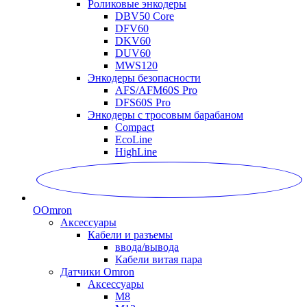
Роликовые энкодеры
DBV50 Core
DFV60
DKV60
DUV60
MWS120
Энкодеры безопасности
AFS/AFM60S Pro
DFS60S Pro
Энкодеры с тросовым барабаном
Compact
EcoLine
HighLine
O
Omron
Аксессуары
Кабели и разъемы
ввода/вывода
Кабели витая пара
Датчики Omron
Аксессуары
M8