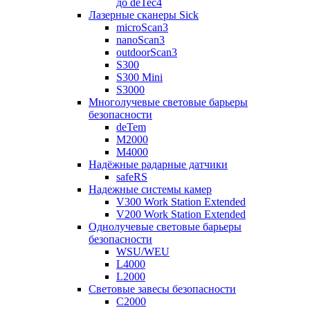
до deTec4
Лазерные сканеры Sick
microScan3
nanoScan3
outdoorScan3
S300
S300 Mini
S3000
Многолучевые световые барьеры
безопасности
deTem
M2000
M4000
Надёжные радарные датчики
safeRS
Надежные системы камер
V300 Work Station Extended
V200 Work Station Extended
Однолучевые световые барьеры
безопасности
WSU/WEU
L4000
L2000
Световые завесы безопасности
C2000