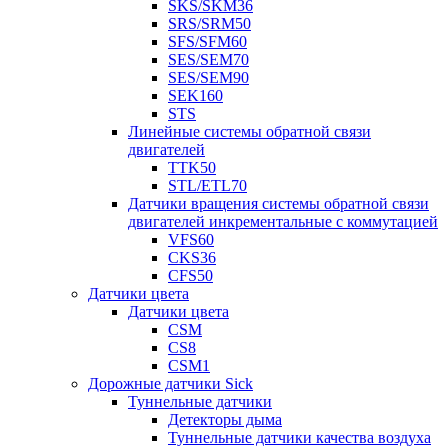
SKS/SKM36
SRS/SRM50
SFS/SFM60
SES/SEM70
SES/SEM90
SEK160
STS
Линейные системы обратной связи
двигателей
TTK50
STL/ETL70
Датчики вращения системы обратной связи
двигателей инкрементальные с коммутацией
VFS60
CKS36
CFS50
Датчики цвета
Датчики цвета
CSM
CS8
CSM1
Дорожные датчики Sick
Туннельные датчики
Детекторы дыма
Туннельные датчики качества воздуха