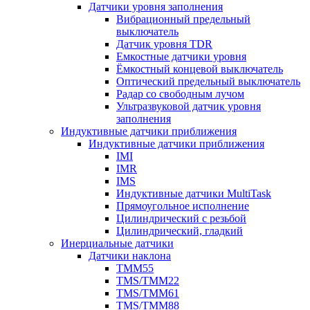
Датчики уровня заполнения
Вибрационный предельный
выключатель
Датчик уровня TDR
Емкостные датчики уровня
Ёмкостный концевой выключатель
Оптический предельный выключатель
Радар со свободным лучом
Ультразвуковой датчик уровня
заполнения
Индуктивные датчики приближения
Индуктивные датчики приближения
IMI
IMR
IMS
Индуктивные датчики MultiTask
Прямоугольное исполнение
Цилиндрический с резьбой
Цилиндрический, гладкий
Инерциальные датчики
Датчики наклона
TMM55
TMS/TMM22
TMS/TMM61
TMS/TMM88