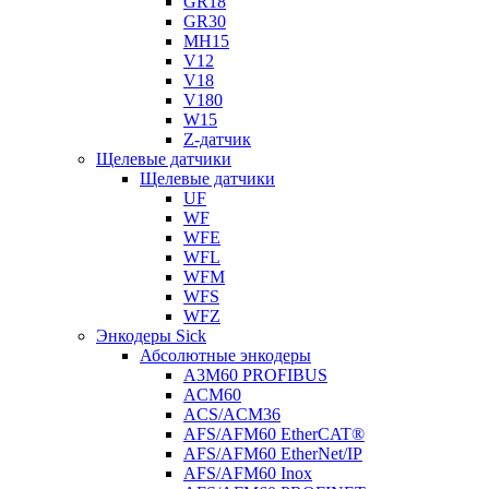
GR18
GR30
MH15
V12
V18
V180
W15
Z-датчик
Щелевые датчики
Щелевые датчики
UF
WF
WFE
WFL
WFM
WFS
WFZ
Энкодеры Sick
Абсолютные энкодеры
A3M60 PROFIBUS
ACM60
ACS/ACM36
AFS/AFM60 EtherCAT®
AFS/AFM60 EtherNet/IP
AFS/AFM60 Inox