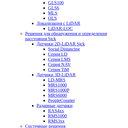
GLS100
GLS6
MLS
OLS
Локализация с LiDAR
LiDAR-LOC
Решения для обнаружения и определения
расстояния Sick
Датчики 2D-LiDAR Sick
Social Distancing
Серия LD
Серия LMS
Серия NAV
Серия TiM
Датчики 3D-LiDAR
LD-MRS
MRS1000
MRS1000P
MRS6000
PeopleCounter
Радарные датчики
RAS4xx
RMS1000
RMS3xx
Системные решения