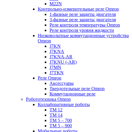
M22N
Контрольно-измерительные реле Omron
1-фазные реле защиты двигателя
3-фазные реле защиты двигателя
Реле контроля температуры Omron
Реле контроля уровня жидкости
Низковольтные коммутационные устройства
Omron
J7KN
J7KNA
J7KNA-AR
J7KNU (-AR)
J7MN
J7TKN
Реле Omron
Аксессуары
Твердотельные реле Omron
Коммутационные реле
Робототехника Omron
Коллаборативные роботы
TM 12
TM 14
TM 5 – 700
TM 5 – 900
Мобильные роботы