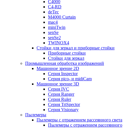
C4000
C4-RD
deTec
M4000 Curtain
mac4
miniTwin
senSe
senSe2
TWINOX4
Стойки для зеркал и приборные стойки
Приборные стойки
Стойки для зеркал
Промышленная обработка изображений
Машинное зрение 2D
Серия Inspector
Серия pico- и midiCam
Машинное зрение 3D
Серия IVC
Серия Ranger
Серия Ruler
Серия TriSpector
Серия Visionary
Пылемеры
Пылемеры с отражением рассеянного света
Пылемеры с отражением рассеянного