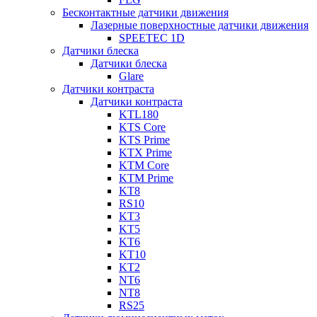
Бесконтактные датчики движения
Лазерные поверхностные датчики движения
SPEETEC 1D
Датчики блеска
Датчики блеска
Glare
Датчики контраста
Датчики контраста
KTL180
KTS Core
KTS Prime
KTX Prime
KTM Core
KTM Prime
KT8
RS10
KT3
KT5
KT6
KT10
KT2
NT6
NT8
RS25