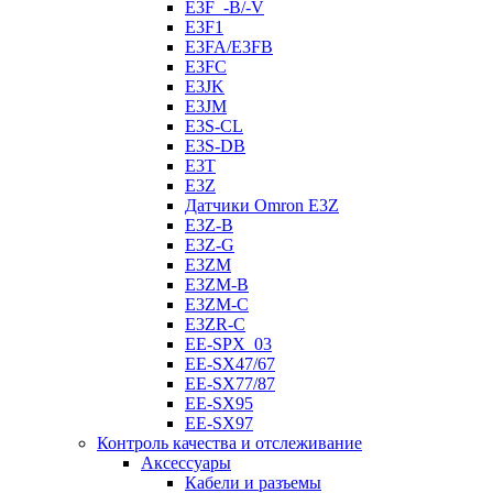
E3F_-B/-V
E3F1
E3FA/E3FB
E3FC
E3JK
E3JM
E3S-CL
E3S-DB
E3T
E3Z
Датчики Omron E3Z
E3Z-B
E3Z-G
E3ZM
E3ZM-B
E3ZM-C
E3ZR-C
EE-SPX_03
EE-SX47/67
EE-SX77/87
EE-SX95
EE-SX97
Контроль качества и отслеживание
Аксессуары
Кабели и разъемы