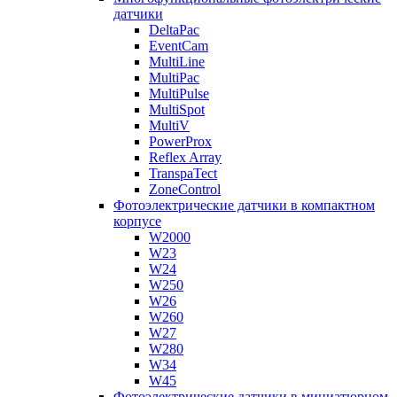
датчики
DeltaPac
EventCam
MultiLine
MultiPac
MultiPulse
MultiSpot
MultiV
PowerProx
Reflex Array
TranspaTect
ZoneControl
Фотоэлектрические датчики в компактном
корпусе
W2000
W23
W24
W250
W26
W260
W27
W280
W34
W45
Фотоэлектрические датчики в миниатюрном