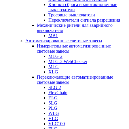
Кнопки сброса и многокнопочные
выключатели
Тросовые выключатели
Переключатели сигнала разрешения
Механические ригели для аварийного
выключателя
MB1
Автоматизированные световые завесы
Измерительные автоматизированные
световые завесы
MLG-2
MLG-2 WebChecker
MLG
XLG
Переключающие автоматизированные
световые завесы
SLG-2
FlexChain
ELG
SLG
PLG
WLG
HLG
VLC100
FLG