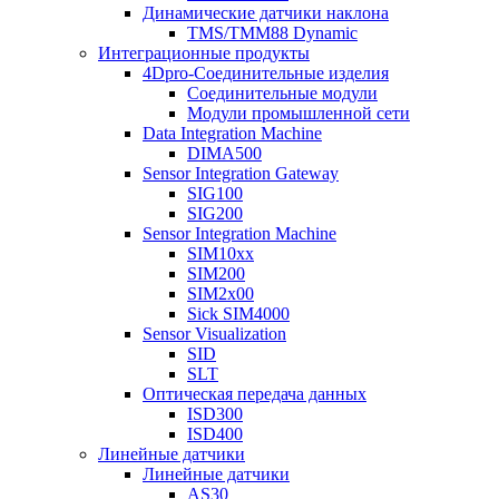
Динамические датчики наклона
TMS/TMM88 Dynamic
Интеграционные продукты
4Dpro-Соединительные изделия
Соединительные модули
Модули промышленной сети
Data Integration Machine
DIMA500
Sensor Integration Gateway
SIG100
SIG200
Sensor Integration Machine
SIM10xx
SIM200
SIM2x00
Sick SIM4000
Sensor Visualization
SID
SLT
Оптическая передача данных
ISD300
ISD400
Линейные датчики
Линейные датчики
AS30