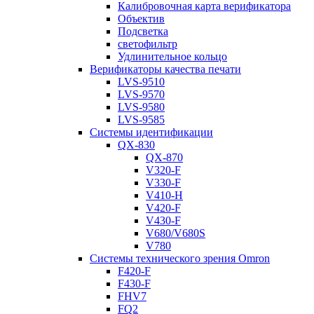
Калибровочная карта верификатора
Объектив
Подсветка
светофильтр
Удлинительное кольцо
Верификаторы качества печати
LVS-9510
LVS-9570
LVS-9580
LVS-9585
Системы идентификации
QX-830
QX-870
V320-F
V330-F
V410-H
V420-F
V430-F
V680/V680S
V780
Системы технического зрения Omron
F420-F
F430-F
FHV7
FQ2