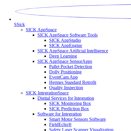
S
Sick
SICK AppSpace
SICK AppSpace Software Tools
SICK AppStudio
SICK AppEngine
SICK AppSpace Artificial Intelligence
Deep Learning
SICK AppSpace SensorApps
Pallet Pocket Detection
Dolly Positioning
EventCam App
Hermes Standard Retrofit
Quality Inspection
SICK IntegrationSpace
Digital Services for Integration
SICK Monitoring Box
SICK Prediction Box
Software for Integration
Smart Motor Sensors Software
FieldEcho®
Safety Laser Scanner Visualization