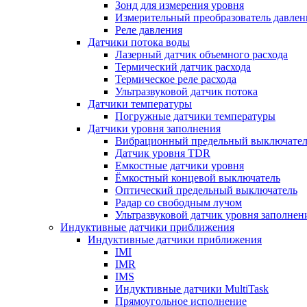
Зонд для измерения уровня
Измерительный преобразователь давлен
Реле давления
Датчики потока воды
Лазерный датчик объемного расхода
Термический датчик расхода
Термическое реле расхода
Ультразвуковой датчик потока
Датчики температуры
Погружные датчики температуры
Датчики уровня заполнения
Вибрационный предельный выключател
Датчик уровня TDR
Емкостные датчики уровня
Ёмкостный концевой выключатель
Оптический предельный выключатель
Радар со свободным лучом
Ультразвуковой датчик уровня заполнен
Индуктивные датчики приближения
Индуктивные датчики приближения
IMI
IMR
IMS
Индуктивные датчики MultiTask
Прямоугольное исполнение