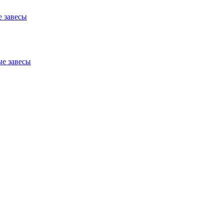
 завесы
е завесы