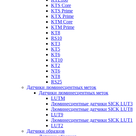
KTS Core
KTS Prime
KTX Prime
KTM Core
KTM Prime
KT8
RS10
KT3
KT5
KT6
KT10
KT2
NT6
NT8
RS25
Датчики люминесцентных меток
Датчики люминесцентных меток
LUTM
Люминесцентные датчики SICK LUT3
Люминесцентные датчики SICK LUT8
LUT9
Люминесцентные датчики SICK LUT1
LUT2
Датчики образцов