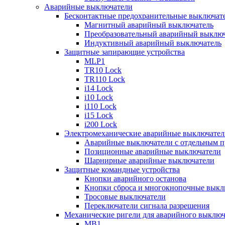
Аварийные выключатели
Бесконтактные предохранительные выключат
Магнитный аварийный выключатель
Преобразовательный аварийный выключ
Индуктивный аварийный выключатель
Защитные запирающие устройства
MLP1
TR10 Lock
TR110 Lock
i14 Lock
i10 Lock
i110 Lock
i15 Lock
i200 Lock
Электромеханические аварийные выключател
Аварийные выключатели с отдельным п
Позиционные аварийные выключатели
Шарнирные аварийные выключатели
Защитные командные устройства
Кнопки аварийного останова
Кнопки сброса и многокнопочные выкл
Тросовые выключатели
Переключатели сигнала разрешения
Механические ригели для аварийного выключ
MB1