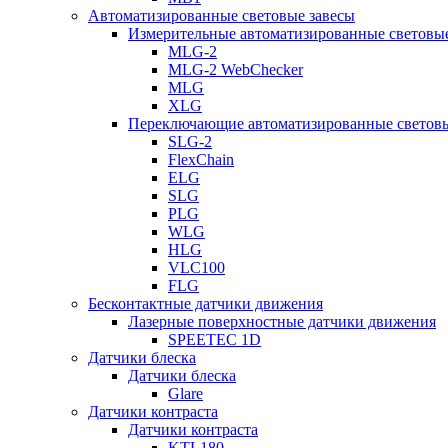
Автоматизированные световые завесы
Измерительные автоматизированные световые
MLG-2
MLG-2 WebChecker
MLG
XLG
Переключающие автоматизированные световы
SLG-2
FlexChain
ELG
SLG
PLG
WLG
HLG
VLC100
FLG
Бесконтактные датчики движения
Лазерные поверхностные датчики движения
SPEETEC 1D
Датчики блеска
Датчики блеска
Glare
Датчики контраста
Датчики контраста
KTL180