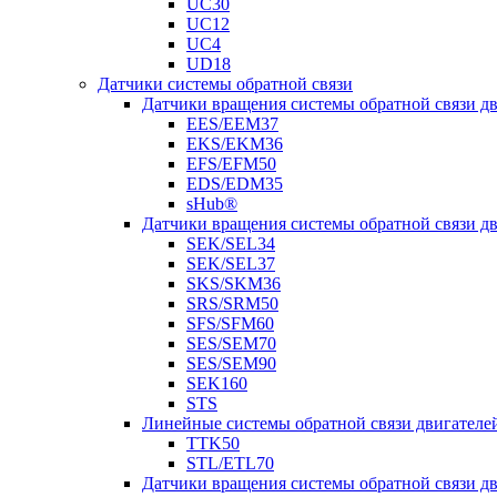
UC30
UC12
UC4
UD18
Датчики системы обратной связи
Датчики вращения системы обратной связи 
EES/EEM37
EKS/EKM36
EFS/EFM50
EDS/EDM35
sHub®
Датчики вращения системы обратной связи 
SEK/SEL34
SEK/SEL37
SKS/SKM36
SRS/SRM50
SFS/SFM60
SES/SEM70
SES/SEM90
SEK160
STS
Линейные системы обратной связи двигателе
TTK50
STL/ETL70
Датчики вращения системы обратной связи д