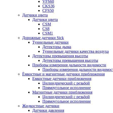
VFS60
CKS36
CFS50
Датчики цвета
Датчики цвета
CSM
CS8
CSM1
Дорожные датчики Sick
Туннельные датчики
Детекторы дыма
Туннельные датчики качества воздуха
Детекторы превышения высоты
Детекторы превышения высоты
Приборы измерения дальности видимости
Приборы измерения дальности видимос
Ёмкостные и магнитные датчики приближения
Емкостные датчики приближения
Цилиндрический с резьбой
Прямоугольное исполнение
Магнитные датчики приближения
Цилиндрический с резьбой
Прямоугольное исполнение
Жидкостные датчики
Датчики давления