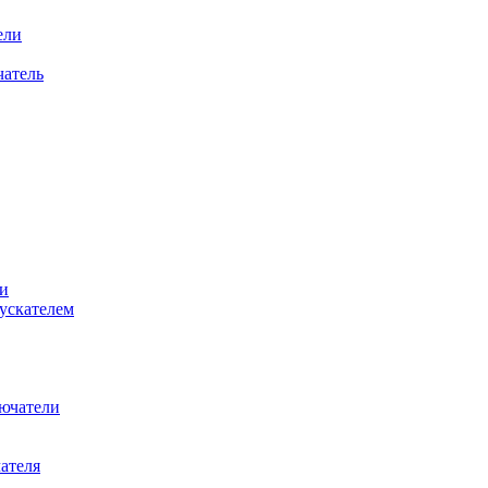
ели
атель
и
ускателем
ючатели
ателя