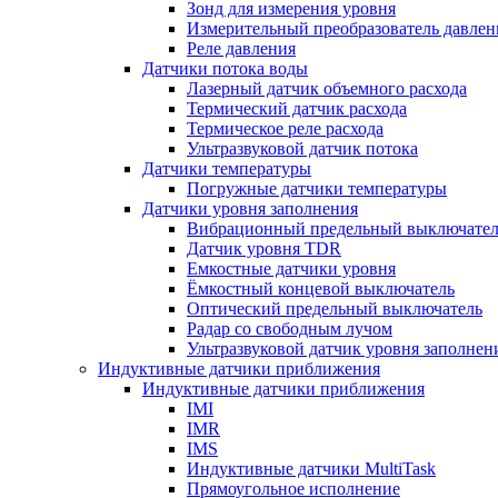
Зонд для измерения уровня
Измерительный преобразователь давлен
Реле давления
Датчики потока воды
Лазерный датчик объемного расхода
Термический датчик расхода
Термическое реле расхода
Ультразвуковой датчик потока
Датчики температуры
Погружные датчики температуры
Датчики уровня заполнения
Вибрационный предельный выключател
Датчик уровня TDR
Емкостные датчики уровня
Ёмкостный концевой выключатель
Оптический предельный выключатель
Радар со свободным лучом
Ультразвуковой датчик уровня заполнен
Индуктивные датчики приближения
Индуктивные датчики приближения
IMI
IMR
IMS
Индуктивные датчики MultiTask
Прямоугольное исполнение