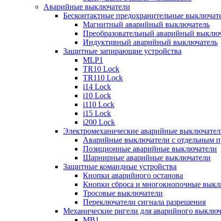
Аварийные выключатели
Бесконтактные предохранительные выключат
Магнитный аварийный выключатель
Преобразовательный аварийный выключ
Индуктивный аварийный выключатель
Защитные запирающие устройства
MLP1
TR10 Lock
TR110 Lock
i14 Lock
i10 Lock
i110 Lock
i15 Lock
i200 Lock
Электромеханические аварийные выключател
Аварийные выключатели с отдельным п
Позиционные аварийные выключатели
Шарнирные аварийные выключатели
Защитные командные устройства
Кнопки аварийного останова
Кнопки сброса и многокнопочные выкл
Тросовые выключатели
Переключатели сигнала разрешения
Механические ригели для аварийного выключ
MB1