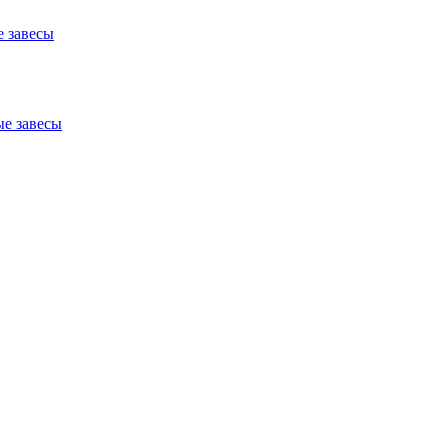
 завесы
е завесы