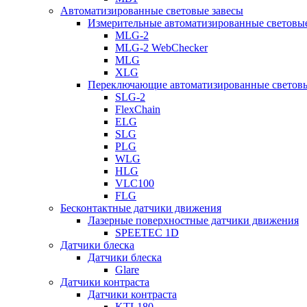
Автоматизированные световые завесы
Измерительные автоматизированные световые
MLG-2
MLG-2 WebChecker
MLG
XLG
Переключающие автоматизированные световы
SLG-2
FlexChain
ELG
SLG
PLG
WLG
HLG
VLC100
FLG
Бесконтактные датчики движения
Лазерные поверхностные датчики движения
SPEETEC 1D
Датчики блеска
Датчики блеска
Glare
Датчики контраста
Датчики контраста
KTL180