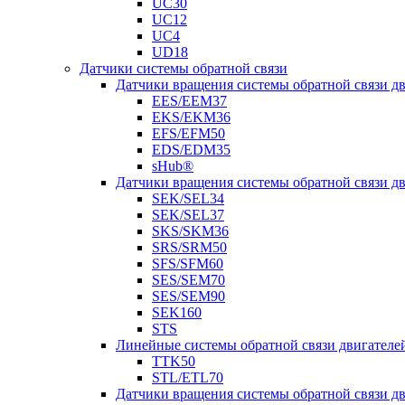
UC30
UC12
UC4
UD18
Датчики системы обратной связи
Датчики вращения системы обратной связи 
EES/EEM37
EKS/EKM36
EFS/EFM50
EDS/EDM35
sHub®
Датчики вращения системы обратной связи 
SEK/SEL34
SEK/SEL37
SKS/SKM36
SRS/SRM50
SFS/SFM60
SES/SEM70
SES/SEM90
SEK160
STS
Линейные системы обратной связи двигателе
TTK50
STL/ETL70
Датчики вращения системы обратной связи д