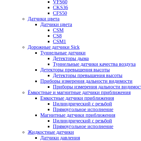
VFS60
CKS36
CFS50
Датчики цвета
Датчики цвета
CSM
CS8
CSM1
Дорожные датчики Sick
Туннельные датчики
Детекторы дыма
Туннельные датчики качества воздуха
Детекторы превышения высоты
Детекторы превышения высоты
Приборы измерения дальности видимости
Приборы измерения дальности видимос
Ёмкостные и магнитные датчики приближения
Емкостные датчики приближения
Цилиндрический с резьбой
Прямоугольное исполнение
Магнитные датчики приближения
Цилиндрический с резьбой
Прямоугольное исполнение
Жидкостные датчики
Датчики давления