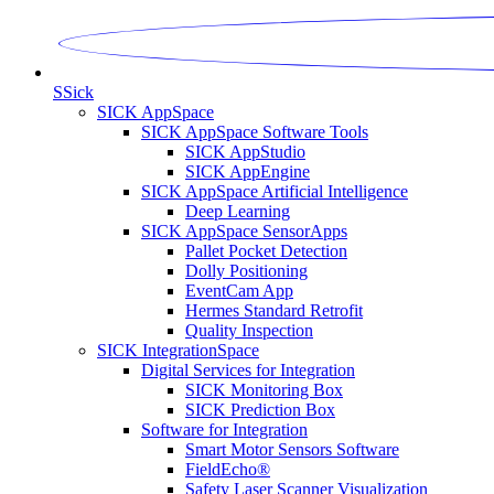
S
Sick
SICK AppSpace
SICK AppSpace Software Tools
SICK AppStudio
SICK AppEngine
SICK AppSpace Artificial Intelligence
Deep Learning
SICK AppSpace SensorApps
Pallet Pocket Detection
Dolly Positioning
EventCam App
Hermes Standard Retrofit
Quality Inspection
SICK IntegrationSpace
Digital Services for Integration
SICK Monitoring Box
SICK Prediction Box
Software for Integration
Smart Motor Sensors Software
FieldEcho®
Safety Laser Scanner Visualization