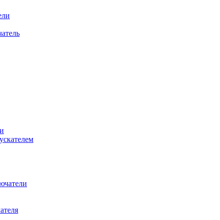
ели
атель
и
ускателем
ючатели
ателя