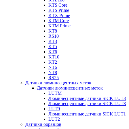
KTS Core
KTS Prime
KTX Prime
KTM Core
KTM Prime
KT8
RS10
KT3
KT5
KT6
KT10
KT2
NT6
NT8
RS25
Датчики люминесцентных меток
Датчики люминесцентных меток
LUTM
Люминесцентные датчики SICK LUT3
Люминесцентные датчики SICK LUT8
LUT9
Люминесцентные датчики SICK LUT1
LUT2
Датчики образцов