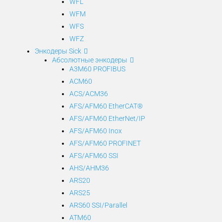
WFL
WFM
WFS
WFZ
Энкодеры Sick
Абсолютные энкодеры
A3M60 PROFIBUS
ACM60
ACS/ACM36
AFS/AFM60 EtherCAT®
AFS/AFM60 EtherNet/IP
AFS/AFM60 Inox
AFS/AFM60 PROFINET
AFS/AFM60 SSI
AHS/AHM36
ARS20
ARS25
ARS60 SSI/Parallel
ATM60