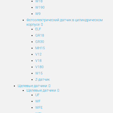
W18
W190
W9
Фотоэлектрический датчик в цилиндрическом
корпусе
ELF
GR18
GR30
MH15
V12
V18
V180
W15
Z-датчик
Щелевые датчики
Щелевые датчики
UF
WF
WFE