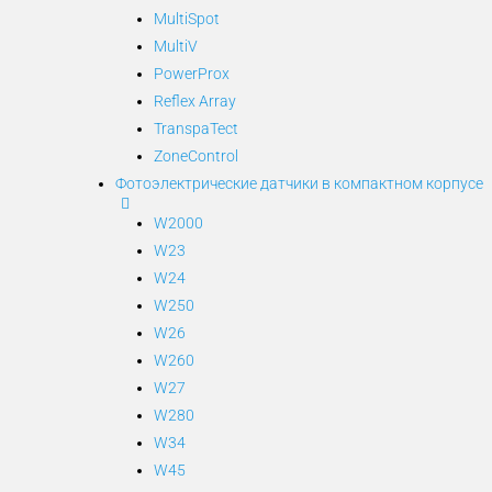
MultiSpot
MultiV
PowerProx
Reflex Array
TranspaTect
ZoneControl
Фотоэлектрические датчики в компактном корпусе
W2000
W23
W24
W250
W26
W260
W27
W280
W34
W45