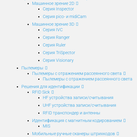
Машинное зрение 2D
Серия Inspector
Серия pico- и midiCam
Машинное зрение 3D
Серия IVC
Серия Ranger
Серия Ruler
Серия TriSpector
Серия Visionary
Пылемеры
Пылемеры с отражением рассеянного света
Пылемеры с отражением рассеянного света
Решения для идентификации
RFID Sick
HF устройства записи/считывания
UHF устройства записи/считывания
RFID транспондер и антенны
Идентификация с магнитным кодированием
MIS
Мобильные ручные сканеры штрихкодов