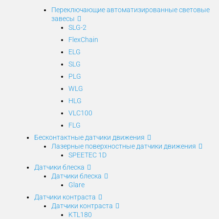
Переключающие автоматизированные световые
завесы
SLG-2
FlexChain
ELG
SLG
PLG
WLG
HLG
VLC100
FLG
Бесконтактные датчики движения
Лазерные поверхностные датчики движения
SPEETEC 1D
Датчики блеска
Датчики блеска
Glare
Датчики контраста
Датчики контраста
KTL180