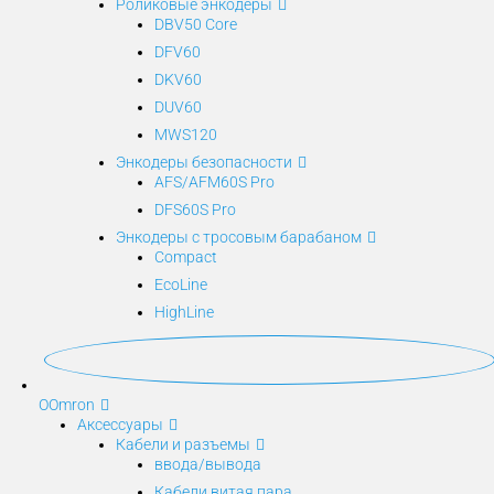
Роликовые энкодеры
DBV50 Core
DFV60
DKV60
DUV60
MWS120
Энкодеры безопасности
AFS/AFM60S Pro
DFS60S Pro
Энкодеры с тросовым барабаном
Compact
EcoLine
HighLine
O
Omron
Аксессуары
Кабели и разъемы
ввода/вывода
Кабели витая пара