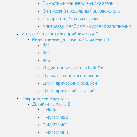
Ёмкостный концевой выключатель
Оптический предельный выключатель
Радар со свободным лучом
Ультразвуковой датчик уровня заполнения
Индуктивные датчики приближения
Индуктивные датчики приближения
IMI
IMR
IMS
Индуктивные датчики MultiTask
Прямоугольное исполнение
Цилиндрический с резьбой
Цилиндрический, гладкий
Инерциальные датчики
Датчики наклона
TMM55
TMS/TMM22
TMS/TMM61
TMS/TMM88