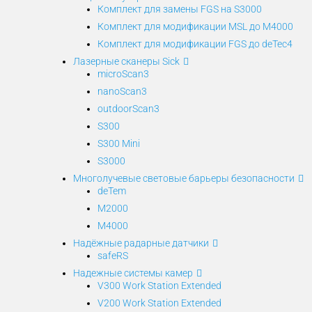
Комплект для замены FGS на S3000
Комплект для модификации MSL до M4000
Комплект для модификации FGS до deTec4
Лазерные сканеры Sick
microScan3
nanoScan3
outdoorScan3
S300
S300 Mini
S3000
Многолучевые световые барьеры безопасности
deTem
M2000
M4000
Надёжные радарные датчики
safeRS
Надежные системы камер
V300 Work Station Extended
V200 Work Station Extended