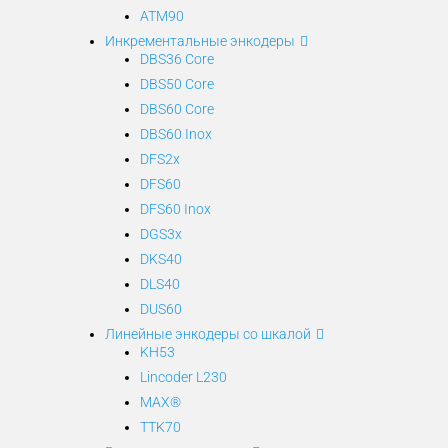
ATM90
Инкрементальные энкодеры
DBS36 Core
DBS50 Core
DBS60 Core
DBS60 Inox
DFS2x
DFS60
DFS60 Inox
DGS3x
DKS40
DLS40
DUS60
Линейные энкодеры со шкалой
KH53
Lincoder L230
MAX®
TTK70