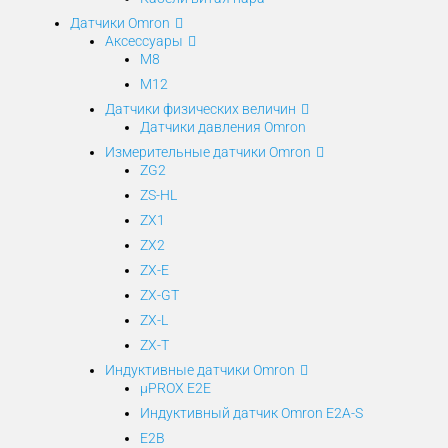
Датчики Omron
Аксессуары
M8
M12
Датчики физических величин
Датчики давления Omron
Измерительные датчики Omron
ZG2
ZS-HL
ZX1
ZX2
ZX-E
ZX-GT
ZX-L
ZX-T
Индуктивные датчики Omron
µPROX E2E
Индуктивный датчик Omron E2A-S
E2B