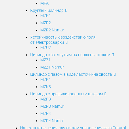
MPA
Круглый цилиндр
MZR1
MZR2
MZR2 Namur
Устойчивость к воздействию поля
от электросварки
MZU2
Цилиндр с затянутым на поршень штоком
MZZ1
MZZ1 Namur
Цилиндр с пазом в виде ласточкина хвоста
MZK1
MZK3
Цилиндр с профилированным штоком
MZP3
MZP3 Namur
MZP4
MZP4 Namur
Надежные решения для систем управления sens:Control