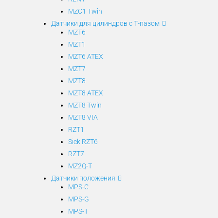
MZC1 Twin
Датчики для цилиндров с Т-пазом
MZT6
MZT1
MZT6 ATEX
MZT7
MZT8
MZT8 ATEX
MZT8 Twin
MZT8 VIA
RZT1
Sick RZT6
RZT7
MZ2Q-T
Датчики положения
MPS-C
MPS-G
MPS-T