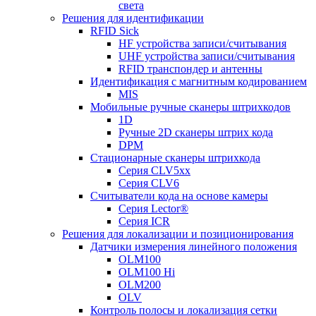
света
Решения для идентификации
RFID Sick
HF устройства записи/считывания
UHF устройства записи/считывания
RFID транспондер и антенны
Идентификация с магнитным кодированием
MIS
Мобильные ручные сканеры штрихкодов
1D
Ручные 2D сканеры штрих кода
DPM
Стационарные сканеры штрихкода
Серия CLV5xx
Серия CLV6
Считыватели кода на основе камеры
Серия Lector®
Серия ICR
Решения для локализации и позиционирования
Датчики измерения линейного положения
OLM100
OLM100 Hi
OLM200
OLV
Контроль полосы и локализация сетки