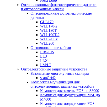
Flexi Loop
Оптоволоконные фотоэлектрические датчики
и оптоволоконные кабели
Оптоволоконные фотоэлектрические
датчики
GLL170
WLL170-2
WLL180T
WLL190T-2
WLL24 Ex
WLL260
Оптоволоконные кабели
LBS/LIS
LL3
LLX
LM/LT
Оптоэлектронные защитные устройства
Безопасные многолучевые сканеры
scanGrid2
Комплекты модификации для
оптоэлектронных защитных устройств
Комплект для замены FGS на S3000
Комплект для модификации MSL до
M4000
Комплект для модификации FGS