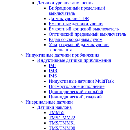
Датчики уровня заполнения
Вибрационный предельный
выключатель
Датчик уровня TDR
Емкостные датчики уровня
Ёмкостный концевой выключатель
Оптический предельный выключатель
Радар со свободным лучом
Ультразвуковой датчик уровня
заполнения
Индуктивные датчики приближения
Индуктивные датчики приближения
IMI
IMR
IMS
Индуктивные датчики MultiTask
Прямоугольное исполнение
Цилиндрический с резьбой
Цилиндрический, гладкий
Инерциальные датчики
Датчики наклона
TMM55
TMS/TMM22
TMS/TMM61
TMS/TMM88