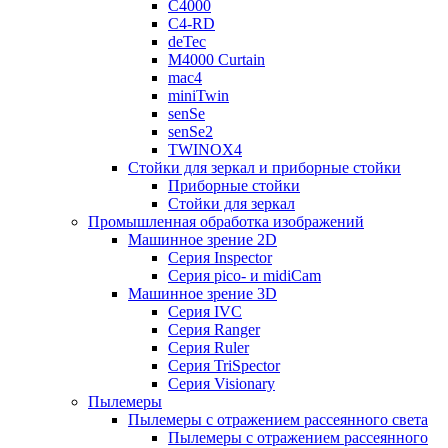
C4000
C4-RD
deTec
M4000 Curtain
mac4
miniTwin
senSe
senSe2
TWINOX4
Стойки для зеркал и приборные стойки
Приборные стойки
Стойки для зеркал
Промышленная обработка изображений
Машинное зрение 2D
Серия Inspector
Серия pico- и midiCam
Машинное зрение 3D
Серия IVC
Серия Ranger
Серия Ruler
Серия TriSpector
Серия Visionary
Пылемеры
Пылемеры с отражением рассеянного света
Пылемеры с отражением рассеянного