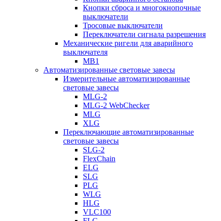
Кнопки сброса и многокнопочные
выключатели
Тросовые выключатели
Переключатели сигнала разрешения
Механические ригели для аварийного
выключателя
MB1
Автоматизированные световые завесы
Измерительные автоматизированные
световые завесы
MLG-2
MLG-2 WebChecker
MLG
XLG
Переключающие автоматизированные
световые завесы
SLG-2
FlexChain
ELG
SLG
PLG
WLG
HLG
VLC100
FLG