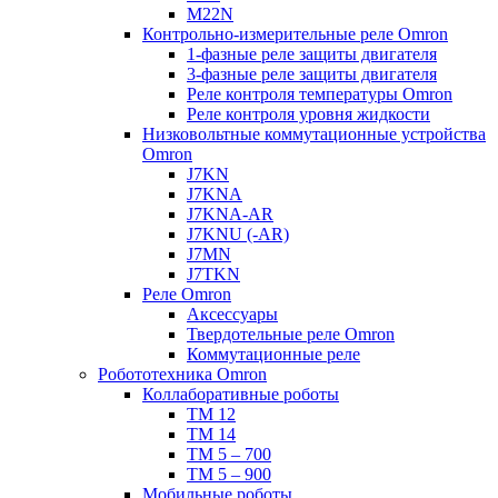
M22N
Контрольно-измерительные реле Omron
1-фазные реле защиты двигателя
3-фазные реле защиты двигателя
Реле контроля температуры Omron
Реле контроля уровня жидкости
Низковольтные коммутационные устройства
Omron
J7KN
J7KNA
J7KNA-AR
J7KNU (-AR)
J7MN
J7TKN
Реле Omron
Аксессуары
Твердотельные реле Omron
Коммутационные реле
Робототехника Omron
Коллаборативные роботы
TM 12
TM 14
TM 5 – 700
TM 5 – 900
Мобильные роботы