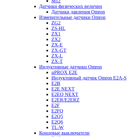
M12
Датчики физических величин
Датчики давления Omron
Измерительные датчики Omron
ZG2
ZS-HL
ZX1
ZX2
ZX-E
ZX-GT
ZX-L
ZX-T
Индуктивные датчики Omron
µPROX E2E
Индуктивный датчик Omron E2A-S
E2B
E2E NEXT
E2EQ NEXT
E2ER/E2ERZ
E2F
E2FQ
E2Q5
E2Q6
TL-W
Концевые выключатели