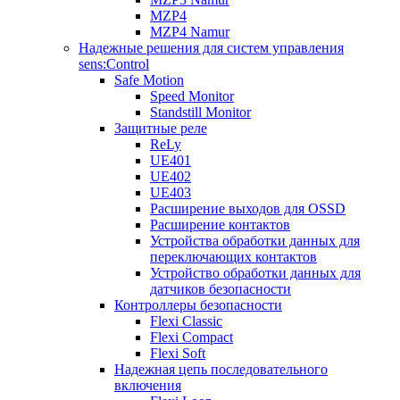
MZP4
MZP4 Namur
Надежные решения для систем управления
sens:Control
Safe Motion
Speed Monitor
Standstill Monitor
Защитные реле
ReLy
UE401
UE402
UE403
Расширение выходов для OSSD
Расширение контактов
Устройства обработки данных для
переключающих контактов
Устройство обработки данных для
датчиков безопасности
Контроллеры безопасности
Flexi Classic
Flexi Compact
Flexi Soft
Надежная цепь последовательного
включения