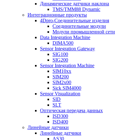
Динамические датчики наклона
TMS/TMM88 Dynamic
Интеграционные продукты
4Dpro-Соединительные изделия
Соединительные модули
Модули промышленной сети
Data Integration Machine
DIMA500
Sensor Integration Gateway
SIG100
SIG200
Sensor Integration Machine
SIM10xx
SIM200
SIM2x00
Sick SIM4000
Sensor Visualization
SID
SLT
Оптическая передача данных
ISD300
ISD400
Линейные датчики
Линейные датчики
AS30