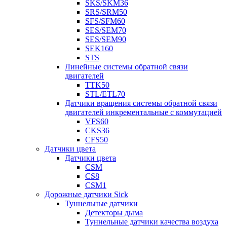
SKS/SKM36
SRS/SRM50
SFS/SFM60
SES/SEM70
SES/SEM90
SEK160
STS
Линейные системы обратной связи
двигателей
TTK50
STL/ETL70
Датчики вращения системы обратной связи
двигателей инкрементальные с коммутацией
VFS60
CKS36
CFS50
Датчики цвета
Датчики цвета
CSM
CS8
CSM1
Дорожные датчики Sick
Туннельные датчики
Детекторы дыма
Туннельные датчики качества воздуха