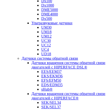
Dx100
Dx1000
DME5000
DME4000
Dx500
Ультразвуковые датчики
UM30
UM18
UM12
UC30
UC12
UC4
UD18
Датчики системы обратной связи
Датчики вращения системы обратной связи
двигателей с HIPERFACE DSL®
EES/EEM37
EKS/EKM36
EFS/EFM50
EDS/EDM35
sHub®
Датчики вращения системы обратной связи
двигателей с HIPERFACE®
SEK/SEL34
SEK/SEL37