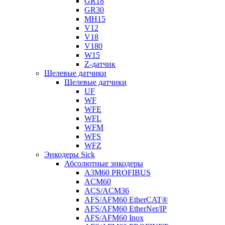
GR18
GR30
MH15
V12
V18
V180
W15
Z-датчик
Щелевые датчики
Щелевые датчики
UF
WF
WFE
WFL
WFM
WFS
WFZ
Энкодеры Sick
Абсолютные энкодеры
A3M60 PROFIBUS
ACM60
ACS/ACM36
AFS/AFM60 EtherCAT®
AFS/AFM60 EtherNet/IP
AFS/AFM60 Inox