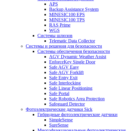
APS
Backup Assistance System
MINESIC100 EPS
MINESIC100 TPS
RAS Prime
WGS
Системы шлюзов
Telematic Data Collector
Системы и решения для безопасности
Системы обеспечения безопасности
AGV Dynamic Weather Assist
EnforceKey Single Door
Safe AGV Easy
Safe AGV Forklift
Safe Entry Exit
Safe Interlocking
Safe Linear Positioning
Safe Portal
Safe Robotics Area Protection
Safeguard Detector
Фотоэлектрические датчики Sick
Гибридные фотоэлектрические датчики
SimpleSense
SureSense
Многофункциональные фотоэлектрические