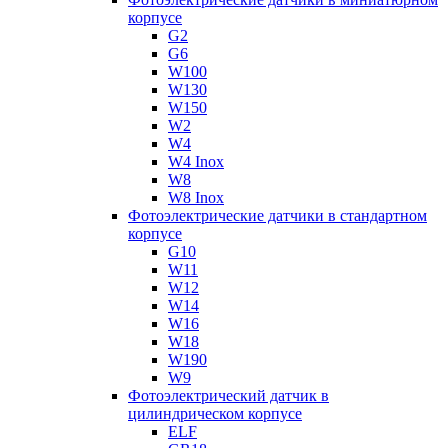
корпусе
G2
G6
W100
W130
W150
W2
W4
W4 Inox
W8
W8 Inox
Фотоэлектрические датчики в стандартном
корпусе
G10
W11
W12
W14
W16
W18
W190
W9
Фотоэлектрический датчик в
цилиндрическом корпусе
ELF