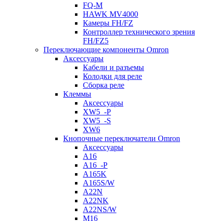
FQ-M
HAWK MV4000
Камеры FH/FZ
Контроллер технического зрения
FH/FZ5
Переключающие компоненты Omron
Аксессуары
Кабели и разъемы
Колодки для реле
Сборка реле
Клеммы
Аксессуары
XW5_-P
XW5_-S
XW6
Кнопочные переключатели Omron
Аксессуары
A16
A16_-P
A165K
A165S/W
A22N
A22NK
A22NS/W
M16