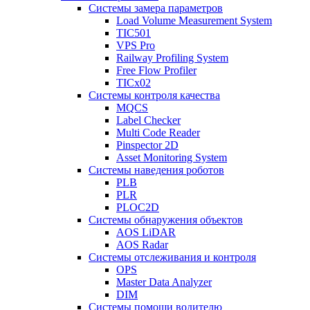
Системы замера параметров
Load Volume Measurement System
TIC501
VPS Pro
Railway Profiling System
Free Flow Profiler
TICx02
Системы контроля качества
MQCS
Label Checker
Multi Code Reader
Pinspector 2D
Asset Monitoring System
Системы наведения роботов
PLB
PLR
PLOC2D
Системы обнаружения объектов
AOS LiDAR
AOS Radar
Системы отслеживания и контроля
OPS
Master Data Analyzer
DIM
Системы помощи водителю