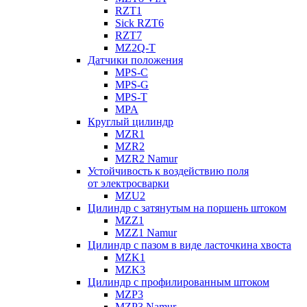
RZT1
Sick RZT6
RZT7
MZ2Q-T
Датчики положения
MPS-C
MPS-G
MPS-T
MPA
Круглый цилиндр
MZR1
MZR2
MZR2 Namur
Устойчивость к воздействию поля
от электросварки
MZU2
Цилиндр с затянутым на поршень штоком
MZZ1
MZZ1 Namur
Цилиндр с пазом в виде ласточкина хвоста
MZK1
MZK3
Цилиндр с профилированным штоком
MZP3
MZP3 Namur