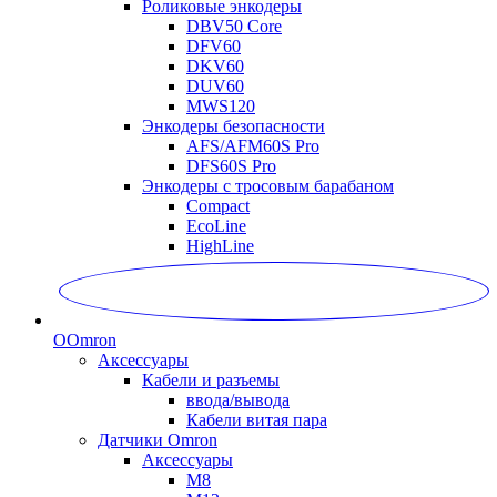
Роликовые энкодеры
DBV50 Core
DFV60
DKV60
DUV60
MWS120
Энкодеры безопасности
AFS/AFM60S Pro
DFS60S Pro
Энкодеры с тросовым барабаном
Compact
EcoLine
HighLine
O
Omron
Аксессуары
Кабели и разъемы
ввода/вывода
Кабели витая пара
Датчики Omron
Аксессуары
M8