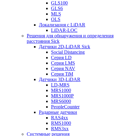
GLS100
GLS6
MLS
OLS
Локализация с LiDAR
LiDAR-LOC
Решения для обнаружения и определения
расстояния Sick
Датчики 2D-LiDAR Sick
Social Distancing
Серия LD
Серия LMS
Серия NAV
Серия TiM
Датчики 3D-LiDAR
LD-MRS
MRS1000
MRS1000P
MRS6000
PeopleCounter
Радарные датчики
RAS4xx
RMS1000
RMS3xx
Системные решения