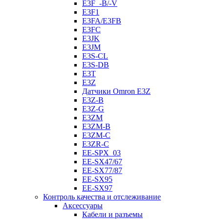
E3F_-B/-V
E3F1
E3FA/E3FB
E3FC
E3JK
E3JM
E3S-CL
E3S-DB
E3T
E3Z
Датчики Omron E3Z
E3Z-B
E3Z-G
E3ZM
E3ZM-B
E3ZM-C
E3ZR-C
EE-SPX_03
EE-SX47/67
EE-SX77/87
EE-SX95
EE-SX97
Контроль качества и отслеживание
Аксессуары
Кабели и разъемы