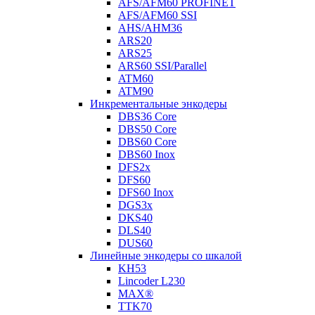
AFS/AFM60 PROFINET
AFS/AFM60 SSI
AHS/AHM36
ARS20
ARS25
ARS60 SSI/Parallel
ATM60
ATM90
Инкрементальные энкодеры
DBS36 Core
DBS50 Core
DBS60 Core
DBS60 Inox
DFS2x
DFS60
DFS60 Inox
DGS3x
DKS40
DLS40
DUS60
Линейные энкодеры со шкалой
KH53
Lincoder L230
MAX®
TTK70