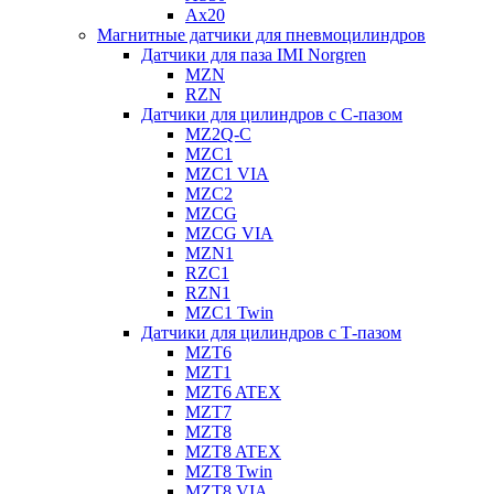
Ax20
Магнитные датчики для пневмоцилиндров
Датчики для паза IMI Norgren
MZN
RZN
Датчики для цилиндров с С-пазом
MZ2Q-C
MZC1
MZC1 VIA
MZC2
MZCG
MZCG VIA
MZN1
RZC1
RZN1
MZC1 Twin
Датчики для цилиндров с Т-пазом
MZT6
MZT1
MZT6 ATEX
MZT7
MZT8
MZT8 ATEX
MZT8 Twin
MZT8 VIA