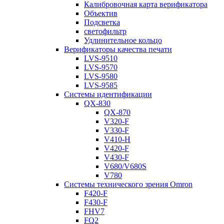
Калибровочная карта верификатора
Объектив
Подсветка
светофильтр
Удлинительное кольцо
Верификаторы качества печати
LVS-9510
LVS-9570
LVS-9580
LVS-9585
Системы идентификации
QX-830
QX-870
V320-F
V330-F
V410-H
V420-F
V430-F
V680/V680S
V780
Системы технического зрения Omron
F420-F
F430-F
FHV7
FQ2