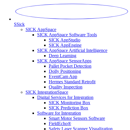
S
Sick
SICK AppSpace
SICK AppSpace Software Tools
SICK AppStudio
SICK AppEngine
SICK AppSpace Artificial Intelligence
Deep Learning
SICK AppSpace SensorApps
Pallet Pocket Detection
Dolly Positioning
EventCam App
Hermes Standard Retrofit
Quality Inspection
SICK IntegrationSpace
Digital Services for Integration
SICK Monitoring Box
SICK Prediction Box
Software for Integration
Smart Motor Sensors Software
FieldEcho®
Safety Laser Scanner Visualization