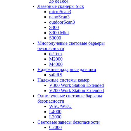
до deTec4
Лазерные сканеры Sick
microScan3
nanoScan3
outdoorScan3
S300
S300 Mini
S3000
Многолучевые световые барьеры
безопасности
deTem
M2000
M4000
Надёжные радарные датчики
safeRS
Надежные системы камер
V300 Work Station Extended
V200 Work Station Extended
Однолучевые световые барьеры
безопасности
WSU/WEU
L4000
L2000
Световые завесы безопасности
C2000