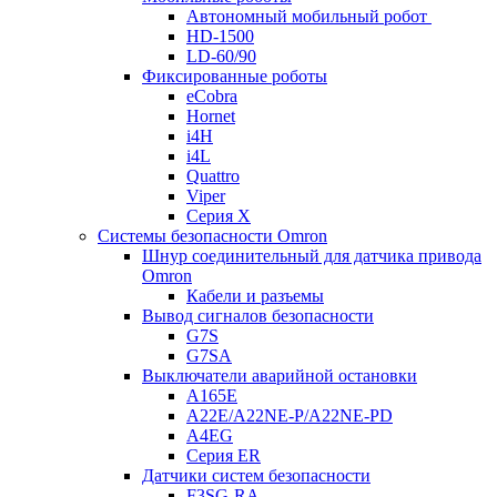
Автономный мобильный робот
HD-1500
LD-60/90
Фиксированные роботы
eCobra
Hornet
i4H
i4L
Quattro
Viper
Серия X
Системы безопасности Omron
Шнур соединительный для датчика привода
Omron
Кабели и разъемы
Вывод сигналов безопасности
G7S
G7SA
Выключатели аварийной остановки
A165E
A22E/A22NE-P/A22NE-PD
A4EG
Серия ER
Датчики систем безопасности
F3SG-RA