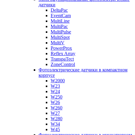
датчики
DeltaPac
EventCam
MultiLine
MultiPac
MultiPulse
MultiSpot
MultiV
PowerProx
Reflex Array
TranspaTect
ZoneControl
Фотоэлектрические датчики в компактном
корпусе
W2000
W23
W24
W250
W26
W260
W27
W280
W34
W45
Фотоэлектрические датчики в миниатюрном