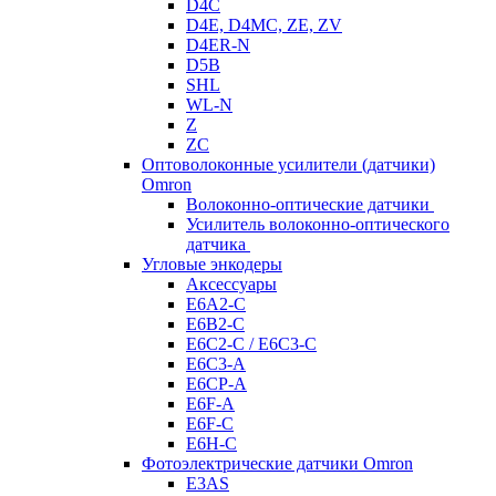
D4C
D4E, D4MC, ZE, ZV
D4ER-N
D5B
SHL
WL-N
Z
ZC
Оптоволоконные усилители (датчики)
Omron
Волоконно-оптические датчики
Усилитель волоконно-оптического
датчика
Угловые энкодеры
Аксессуары
E6A2-C
E6B2-C
E6C2-C / E6C3-C
E6C3-A
E6CP-A
E6F-A
E6F-C
E6H-C
Фотоэлектрические датчики Omron
E3AS