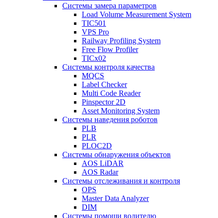
Системы замера параметров
Load Volume Measurement System
TIC501
VPS Pro
Railway Profiling System
Free Flow Profiler
TICx02
Системы контроля качества
MQCS
Label Checker
Multi Code Reader
Pinspector 2D
Asset Monitoring System
Системы наведения роботов
PLB
PLR
PLOC2D
Системы обнаружения объектов
AOS LiDAR
AOS Radar
Системы отслеживания и контроля
OPS
Master Data Analyzer
DIM
Системы помощи водителю