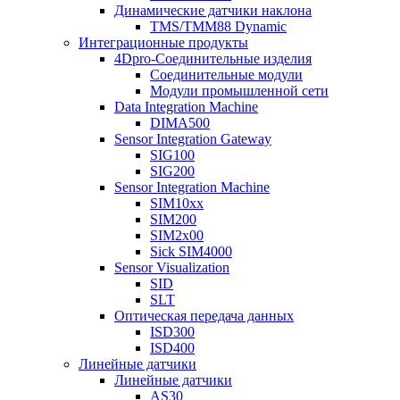
Динамические датчики наклона
TMS/TMM88 Dynamic
Интеграционные продукты
4Dpro-Соединительные изделия
Соединительные модули
Модули промышленной сети
Data Integration Machine
DIMA500
Sensor Integration Gateway
SIG100
SIG200
Sensor Integration Machine
SIM10xx
SIM200
SIM2x00
Sick SIM4000
Sensor Visualization
SID
SLT
Оптическая передача данных
ISD300
ISD400
Линейные датчики
Линейные датчики
AS30