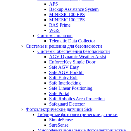
APS
Backup Assistance System
MINESIC100 EPS
MINESIC100 TPS
RAS Prime
WGS
Системы шлюзов
Telematic Data Collector
Системы и решения для безопасности
Системы обеспечения безопасности
AGV Dynamic Weather Assist
EnforceKey Single Door
Safe AGV Easy
Safe AGV Forklift
Safe Entry Exit
Safe Interlocking
Safe Linear Positioning
Safe Portal
Safe Robotics Area Protection
Safeguard Detector
Фотоэлектрические датчики Sick
Гибридные фотоэлектрические датчики
SimpleSense
SureSense
Многофункциональные фотоэлектрические