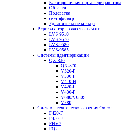
Калибровочная карта верификатора
Объектив
Подсветка
светофильтр
Удлинительное кольцо
Верификаторы качества печати
LVS-9510
LVS-9570
LVS-9580
LVS-9585
Системы идентификации
QX-830
QX-870
V320-F
V330-F
V410-H
V420-F
V430-F
V680/V680S
V780
Системы технического зрения Omron
F420-F
F430-F
FHV7
FQ2