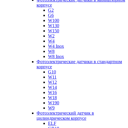
корпусе
G2
G6
W100
W130
W150
W2
W4
W4 Inox
W8
W8 Inox
Фотоэлектрические датчики в стандартном
корпусе
G10
W11
W12
W14
W16
W18
W190
W9
Фотоэлектрический датчик в
цилиндрическом корпусе
ELF