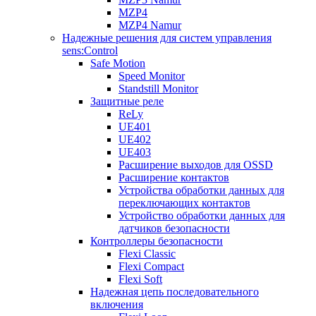
MZP4
MZP4 Namur
Надежные решения для систем управления
sens:Control
Safe Motion
Speed Monitor
Standstill Monitor
Защитные реле
ReLy
UE401
UE402
UE403
Расширение выходов для OSSD
Расширение контактов
Устройства обработки данных для
переключающих контактов
Устройство обработки данных для
датчиков безопасности
Контроллеры безопасности
Flexi Classic
Flexi Compact
Flexi Soft
Надежная цепь последовательного
включения