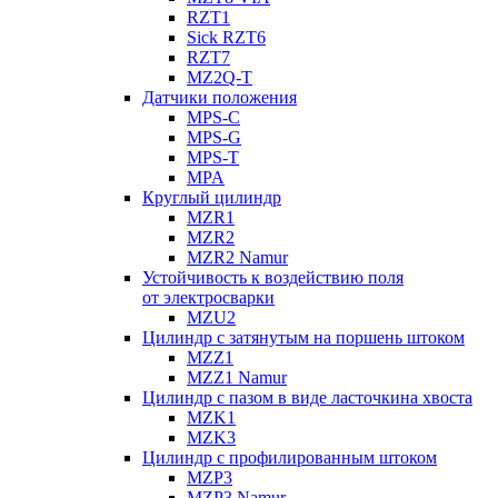
RZT1
Sick RZT6
RZT7
MZ2Q-T
Датчики положения
MPS-C
MPS-G
MPS-T
MPA
Круглый цилиндр
MZR1
MZR2
MZR2 Namur
Устойчивость к воздействию поля
от электросварки
MZU2
Цилиндр с затянутым на поршень штоком
MZZ1
MZZ1 Namur
Цилиндр с пазом в виде ласточкина хвоста
MZK1
MZK3
Цилиндр с профилированным штоком
MZP3
MZP3 Namur