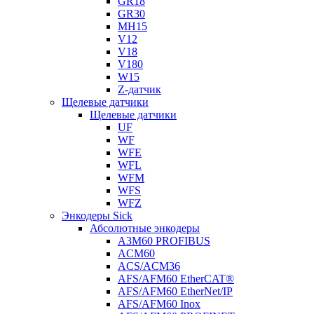
GR18
GR30
MH15
V12
V18
V180
W15
Z-датчик
Щелевые датчики
Щелевые датчики
UF
WF
WFE
WFL
WFM
WFS
WFZ
Энкодеры Sick
Абсолютные энкодеры
A3M60 PROFIBUS
ACM60
ACS/ACM36
AFS/AFM60 EtherCAT®
AFS/AFM60 EtherNet/IP
AFS/AFM60 Inox