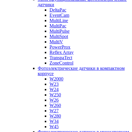
датчики
DeltaPac
EventCam
MultiLine
MultiPac
MultiPulse
MultiSpot
MultiV
PowerProx
Reflex Array
TranspaTect
ZoneControl
Фотоэлектрические датчики в компактном
корпусе
W2000
W23
W24
W250
W26
W260
W27
W280
W34
W45
Фотоэлектрические датчики в миниатюрном