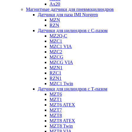
Ax20
Магнитные датчики для пневмоцилиндров
Датчики для паза IMI Norgren
MZN
RZN
Датчики для цилиндров с С-пазом
MZ2Q-C
MZC1
MZC1 VIA
MZC2
MZCG
MZCG VIA
MZN1
RZC1
RZN1
MZC1 Twin
Датчики для цилиндров с Т-пазом
MZT6
MZT1
MZT6 ATEX
MZT7
MZT8
MZT8 ATEX
MZT8 Twin
MZT8 VIA