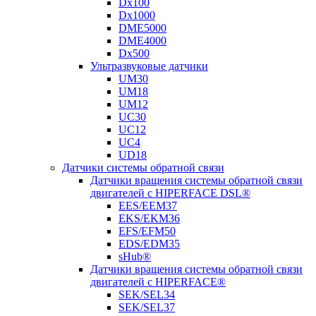
Dx100
Dx1000
DME5000
DME4000
Dx500
Ультразвуковые датчики
UM30
UM18
UM12
UC30
UC12
UC4
UD18
Датчики системы обратной связи
Датчики вращения системы обратной связи
двигателей с HIPERFACE DSL®
EES/EEM37
EKS/EKM36
EFS/EFM50
EDS/EDM35
sHub®
Датчики вращения системы обратной связи
двигателей с HIPERFACE®
SEK/SEL34
SEK/SEL37