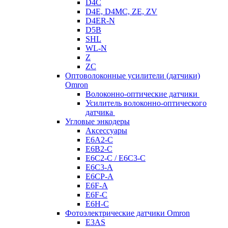
D4C
D4E, D4MC, ZE, ZV
D4ER-N
D5B
SHL
WL-N
Z
ZC
Оптоволоконные усилители (датчики)
Omron
Волоконно-оптические датчики
Усилитель волоконно-оптического
датчика
Угловые энкодеры
Аксессуары
E6A2-C
E6B2-C
E6C2-C / E6C3-C
E6C3-A
E6CP-A
E6F-A
E6F-C
E6H-C
Фотоэлектрические датчики Omron
E3AS