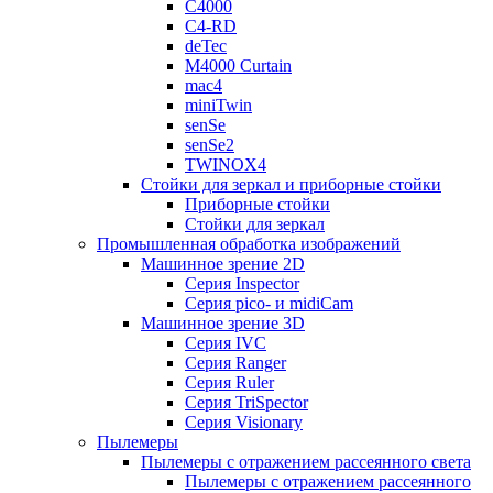
C4000
C4-RD
deTec
M4000 Curtain
mac4
miniTwin
senSe
senSe2
TWINOX4
Стойки для зеркал и приборные стойки
Приборные стойки
Стойки для зеркал
Промышленная обработка изображений
Машинное зрение 2D
Серия Inspector
Серия pico- и midiCam
Машинное зрение 3D
Серия IVC
Серия Ranger
Серия Ruler
Серия TriSpector
Серия Visionary
Пылемеры
Пылемеры с отражением рассеянного света
Пылемеры с отражением рассеянного