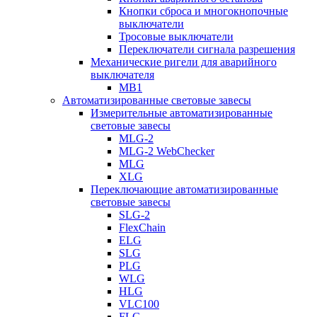
Кнопки сброса и многокнопочные
выключатели
Тросовые выключатели
Переключатели сигнала разрешения
Механические ригели для аварийного
выключателя
MB1
Автоматизированные световые завесы
Измерительные автоматизированные
световые завесы
MLG-2
MLG-2 WebChecker
MLG
XLG
Переключающие автоматизированные
световые завесы
SLG-2
FlexChain
ELG
SLG
PLG
WLG
HLG
VLC100
FLG