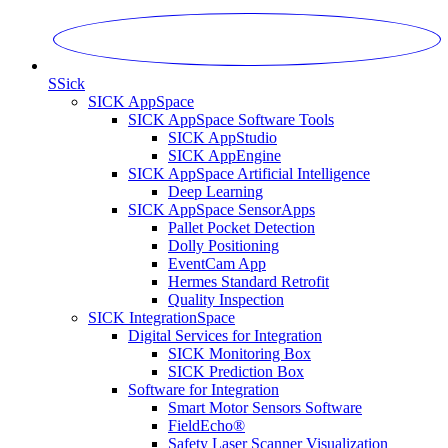
S
Sick
SICK AppSpace
SICK AppSpace Software Tools
SICK AppStudio
SICK AppEngine
SICK AppSpace Artificial Intelligence
Deep Learning
SICK AppSpace SensorApps
Pallet Pocket Detection
Dolly Positioning
EventCam App
Hermes Standard Retrofit
Quality Inspection
SICK IntegrationSpace
Digital Services for Integration
SICK Monitoring Box
SICK Prediction Box
Software for Integration
Smart Motor Sensors Software
FieldEcho®
Safety Laser Scanner Visualization