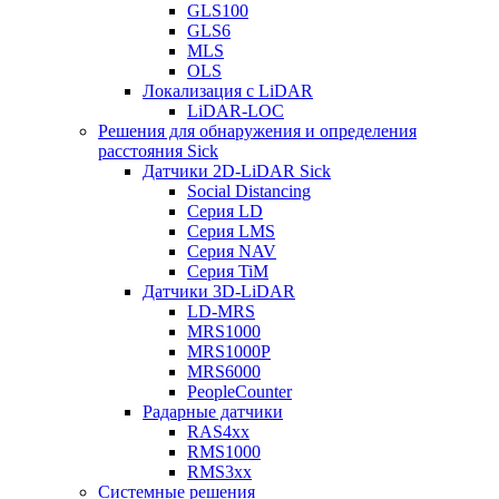
GLS100
GLS6
MLS
OLS
Локализация с LiDAR
LiDAR-LOC
Решения для обнаружения и определения
расстояния Sick
Датчики 2D-LiDAR Sick
Social Distancing
Серия LD
Серия LMS
Серия NAV
Серия TiM
Датчики 3D-LiDAR
LD-MRS
MRS1000
MRS1000P
MRS6000
PeopleCounter
Радарные датчики
RAS4xx
RMS1000
RMS3xx
Системные решения