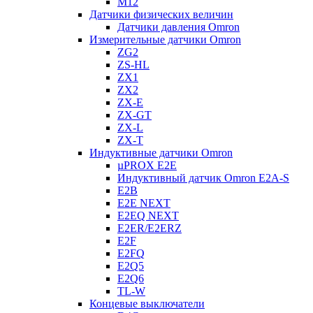
M12
Датчики физических величин
Датчики давления Omron
Измерительные датчики Omron
ZG2
ZS-HL
ZX1
ZX2
ZX-E
ZX-GT
ZX-L
ZX-T
Индуктивные датчики Omron
µPROX E2E
Индуктивный датчик Omron E2A-S
E2B
E2E NEXT
E2EQ NEXT
E2ER/E2ERZ
E2F
E2FQ
E2Q5
E2Q6
TL-W
Концевые выключатели