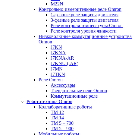
M22N
Контрольно-измерительные реле Omron
1-фазные реле защиты двигателя
3-фазные реле защиты двигателя
Реле контроля температуры Omron
Реле контроля уровня жидкости
Низковольтные коммутационные устройства
Omron
J7KN
J7KNA
J7KNA-AR
J7KNU (-AR)
J7MN
J7TKN
Реле Omron
Аксессуары
Твердотельные реле Omron
Коммутационные реле
Робототехника Omron
Коллаборативные роботы
TM 12
TM 14
TM 5 – 700
TM 5 – 900
Мобильные роботы