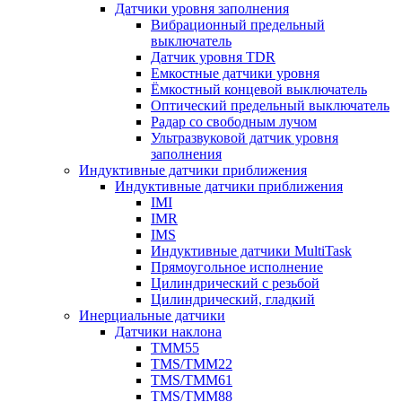
Датчики уровня заполнения
Вибрационный предельный
выключатель
Датчик уровня TDR
Емкостные датчики уровня
Ёмкостный концевой выключатель
Оптический предельный выключатель
Радар со свободным лучом
Ультразвуковой датчик уровня
заполнения
Индуктивные датчики приближения
Индуктивные датчики приближения
IMI
IMR
IMS
Индуктивные датчики MultiTask
Прямоугольное исполнение
Цилиндрический с резьбой
Цилиндрический, гладкий
Инерциальные датчики
Датчики наклона
TMM55
TMS/TMM22
TMS/TMM61
TMS/TMM88