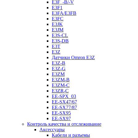
E3F_-B/-V
E3F1
E3FA/E3FB
E3FC
E3JK
E3JM
E3S-CL
E3S-DB
E3T
E3Z
Датчики Omron E3Z
E3Z-B
E3Z-G
E3ZM
E3ZM-B
E3ZM-C
E3ZR-C
EE-SPX_03
EE-SX47/67
EE-SX77/87
EE-SX95
EE-SX97
Контроль качества и отслеживание
Аксессуары
Кабели и разъемы