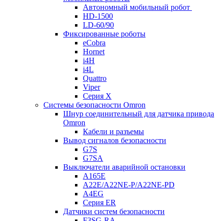
Автономный мобильный робот
HD-1500
LD-60/90
Фиксированные роботы
eCobra
Hornet
i4H
i4L
Quattro
Viper
Серия X
Системы безопасности Omron
Шнур соединительный для датчика привода
Omron
Кабели и разъемы
Вывод сигналов безопасности
G7S
G7SA
Выключатели аварийной остановки
A165E
A22E/A22NE-P/A22NE-PD
A4EG
Серия ER
Датчики систем безопасности
F3SG-RA