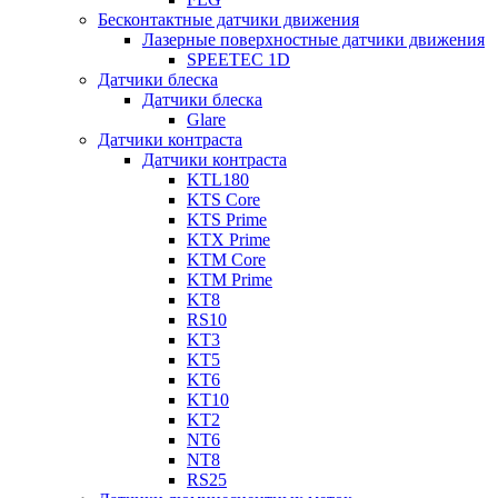
Бесконтактные датчики движения
Лазерные поверхностные датчики движения
SPEETEC 1D
Датчики блеска
Датчики блеска
Glare
Датчики контраста
Датчики контраста
KTL180
KTS Core
KTS Prime
KTX Prime
KTM Core
KTM Prime
KT8
RS10
KT3
KT5
KT6
KT10
KT2
NT6
NT8
RS25