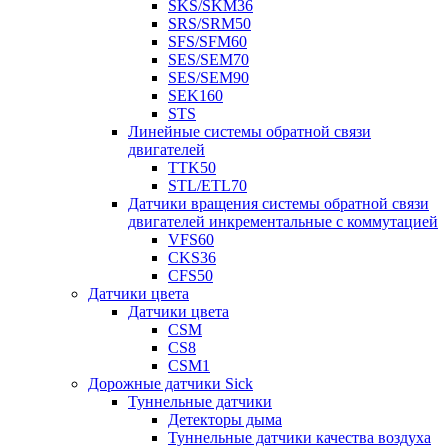
SKS/SKM36
SRS/SRM50
SFS/SFM60
SES/SEM70
SES/SEM90
SEK160
STS
Линейные системы обратной связи
двигателей
TTK50
STL/ETL70
Датчики вращения системы обратной связи
двигателей инкрементальные с коммутацией
VFS60
CKS36
CFS50
Датчики цвета
Датчики цвета
CSM
CS8
CSM1
Дорожные датчики Sick
Туннельные датчики
Детекторы дыма
Туннельные датчики качества воздуха