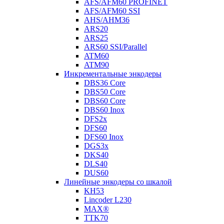
AFS/AFM60 PROFINET
AFS/AFM60 SSI
AHS/AHM36
ARS20
ARS25
ARS60 SSI/Parallel
ATM60
ATM90
Инкрементальные энкодеры
DBS36 Core
DBS50 Core
DBS60 Core
DBS60 Inox
DFS2x
DFS60
DFS60 Inox
DGS3x
DKS40
DLS40
DUS60
Линейные энкодеры со шкалой
KH53
Lincoder L230
MAX®
TTK70