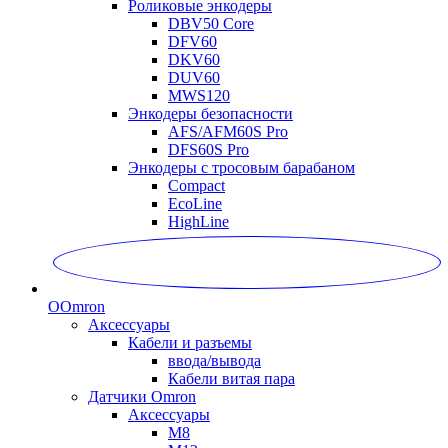
Роликовые энкодеры
DBV50 Core
DFV60
DKV60
DUV60
MWS120
Энкодеры безопасности
AFS/AFM60S Pro
DFS60S Pro
Энкодеры с тросовым барабаном
Compact
EcoLine
HighLine
O
Omron
Аксессуары
Кабели и разъемы
ввода/вывода
Кабели витая пара
Датчики Omron
Аксессуары
M8