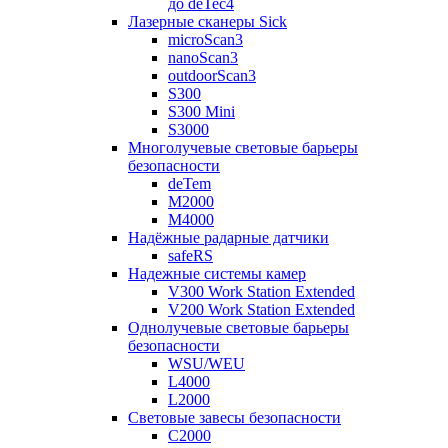
до deTec4
Лазерные сканеры Sick
microScan3
nanoScan3
outdoorScan3
S300
S300 Mini
S3000
Многолучевые световые барьеры
безопасности
deTem
M2000
M4000
Надёжные радарные датчики
safeRS
Надежные системы камер
V300 Work Station Extended
V200 Work Station Extended
Однолучевые световые барьеры
безопасности
WSU/WEU
L4000
L2000
Световые завесы безопасности
C2000