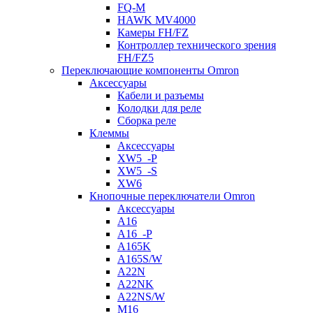
FQ-M
HAWK MV4000
Камеры FH/FZ
Контроллер технического зрения
FH/FZ5
Переключающие компоненты Omron
Аксессуары
Кабели и разъемы
Колодки для реле
Сборка реле
Клеммы
Аксессуары
XW5_-P
XW5_-S
XW6
Кнопочные переключатели Omron
Аксессуары
A16
A16_-P
A165K
A165S/W
A22N
A22NK
A22NS/W
M16