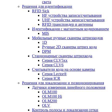
света
Решения для идентификации
RFID Sick
HF устройства записи/считывания
UHF устройства записи/считывания
RFID транспондер и антенны
Идентификация с магнитным кодированием
MIS
Мобильные ручные сканеры штрихкодов
1D
Ручные 2D сканеры штрих кода
DPM
Стационарные сканеры штрихкода
Серия CLV5xx
Серия CLV6
Считыватели кода на основе камеры
Серия Lector®
Серия ICR
Решения для локализации и позиционирования
Датчики измерения линейного положения
OLM100
OLM100 Hi
OLM200
OLV
Контроль полосы и локализация сетки