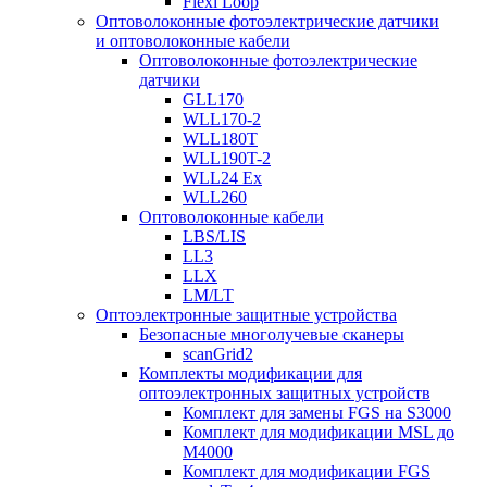
Flexi Loop
Оптоволоконные фотоэлектрические датчики
и оптоволоконные кабели
Оптоволоконные фотоэлектрические
датчики
GLL170
WLL170-2
WLL180T
WLL190T-2
WLL24 Ex
WLL260
Оптоволоконные кабели
LBS/LIS
LL3
LLX
LM/LT
Оптоэлектронные защитные устройства
Безопасные многолучевые сканеры
scanGrid2
Комплекты модификации для
оптоэлектронных защитных устройств
Комплект для замены FGS на S3000
Комплект для модификации MSL до
M4000
Комплект для модификации FGS