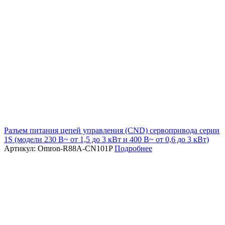
Разъем питания цепей управления (CND) сервопривода серии
1S (модели 230 В~ от 1,5 до 3 кВт и 400 В~ от 0,6 до 3 кВт)
Артикул: Omron-R88A-CN101P
Подробнее