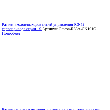
Разъем входов/выходов цепей управления (CN1)
сервопривода серии 1S
Артикул: Omron-R88A-CN101C
Подробнее
Разъем силового питания, тормозного резистора, дросселя