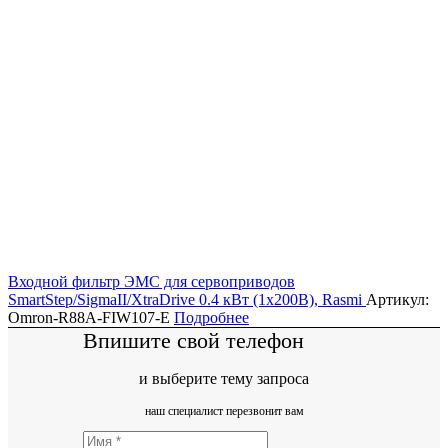
Входной фильтр ЭМС для сервоприводов
SmartStep/SigmaII/XtraDrive 0.4 кВт (1х200В), Rasmi
Артикул:
Omron-R88A-FIW107-E
Подробнее
Впишите свой телефон
и выберите тему запроса
наш специалист перезвонит вам