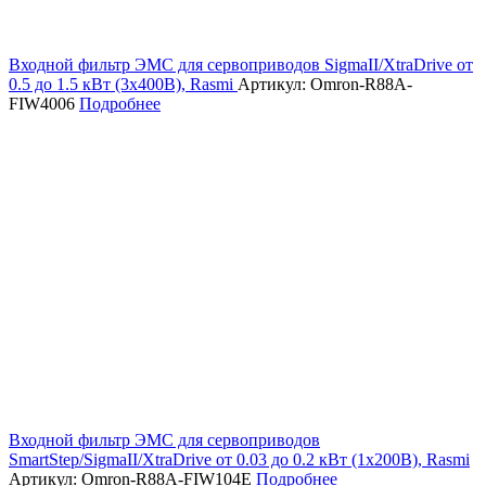
Входной фильтр ЭМС для сервоприводов SigmaII/XtraDrive от
0.5 до 1.5 кВт (3х400В), Rasmi
Артикул: Omron-R88A-
FIW4006
Подробнее
Входной фильтр ЭМС для сервоприводов
SmartStep/SigmaII/XtraDrive от 0.03 до 0.2 кВт (1х200В), Rasmi
Артикул: Omron-R88A-FIW104E
Подробнее