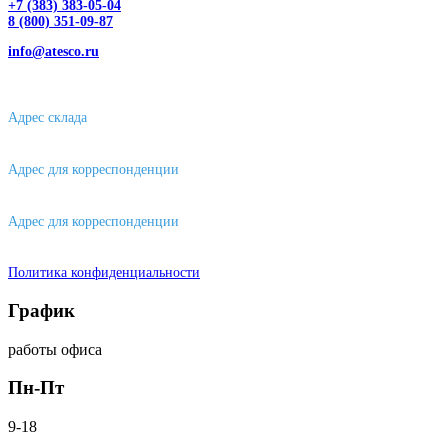
+7 (383) 383-05-04
8 (800) 351-09-87
info@atesco.ru
630032, г. Новосибирск, мкр. Горский 66, 2 этаж, оф. 2.28/2
Адрес склада
630088, г. Новосибирске, ул. Петухова, 63/4, ворота 16
Адрес для корреспонденции
656043, г. Барнаул, ул. Короленко, д. 105
Адрес для корреспонденции
644007, г. Омск, ул. Фрунзе, д. 101
Политика конфиденциальности
График
работы офиса
Пн-Пт
9-18