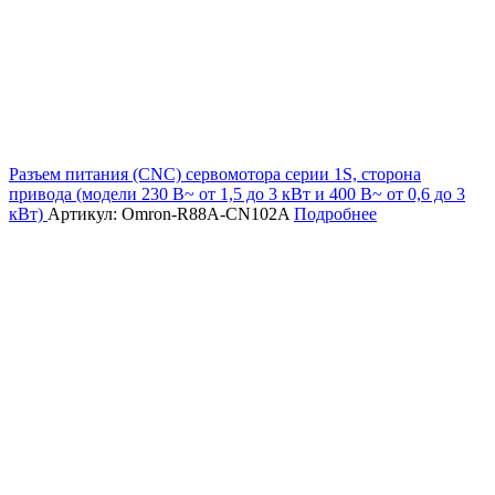
Разъем питания (CNC) сервомотора серии 1S, сторона
привода (модели 230 В~ от 1,5 до 3 кВт и 400 В~ от 0,6 до 3
кВт)
Артикул: Omron-R88A-CN102A
Подробнее