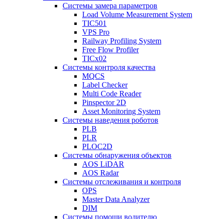
Системы замера параметров
Load Volume Measurement System
TIC501
VPS Pro
Railway Profiling System
Free Flow Profiler
TICx02
Системы контроля качества
MQCS
Label Checker
Multi Code Reader
Pinspector 2D
Asset Monitoring System
Системы наведения роботов
PLB
PLR
PLOC2D
Системы обнаружения объектов
AOS LiDAR
AOS Radar
Системы отслеживания и контроля
OPS
Master Data Analyzer
DIM
Системы помощи водителю