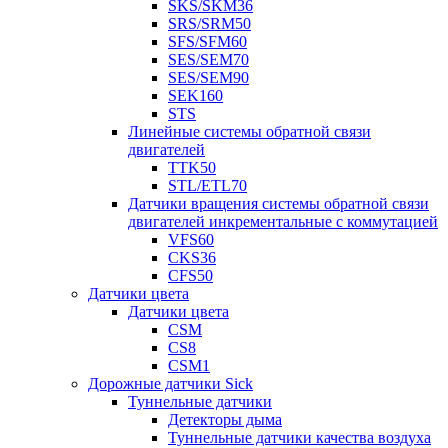
SKS/SKM36
SRS/SRM50
SFS/SFM60
SES/SEM70
SES/SEM90
SEK160
STS
Линейные системы обратной связи
двигателей
TTK50
STL/ETL70
Датчики вращения системы обратной связи
двигателей инкрементальные с коммутацией
VFS60
CKS36
CFS50
Датчики цвета
Датчики цвета
CSM
CS8
CSM1
Дорожные датчики Sick
Туннельные датчики
Детекторы дыма
Туннельные датчики качества воздуха