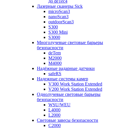
до deTec4
Лазерные сканеры Sick
microScan3
nanoScan3
outdoorScan3
S300
S300 Mini
S3000
Многолучевые световые барьеры
безопасности
deTem
M2000
M4000
Надёжные радарные датчики
safeRS
Надежные системы камер
V300 Work Station Extended
V200 Work Station Extended
Однолучевые световые барьеры
безопасности
WSU/WEU
L4000
L2000
Световые завесы безопасности
C2000