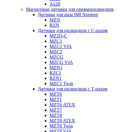
Ax20
Магнитные датчики для пневмоцилиндров
Датчики для паза IMI Norgren
MZN
RZN
Датчики для цилиндров с С-пазом
MZ2Q-C
MZC1
MZC1 VIA
MZC2
MZCG
MZCG VIA
MZN1
RZC1
RZN1
MZC1 Twin
Датчики для цилиндров с Т-пазом
MZT6
MZT1
MZT6 ATEX
MZT7
MZT8
MZT8 ATEX
MZT8 Twin
MZT8 VIA