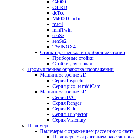
C4000
C4-RD
deTec
M4000 Curtain
mac4
miniTwin
senSe
senSe2
TWINOX4
Стойки для зеркал и приборные стойки
Приборные стойки
Стойки для зеркал
Промышленная обработка изображений
Машинное зрение 2D
Серия Inspector
Серия pico- и midiCam
Машинное зрение 3D
Серия IVC
Серия Ranger
Серия Ruler
Серия TriSpector
Серия Visionary
Пылемеры
Пылемеры с отражением рассеянного света
Пылемеры с отражением рассеянного