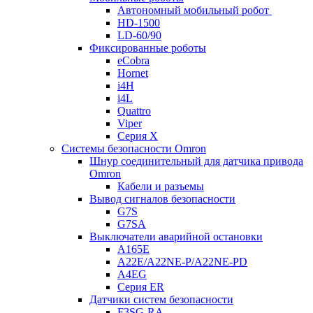
Автономный мобильный робот
HD-1500
LD-60/90
Фиксированные роботы
eCobra
Hornet
i4H
i4L
Quattro
Viper
Серия X
Системы безопасности Omron
Шнур соединительный для датчика привода
Omron
Кабели и разъемы
Вывод сигналов безопасности
G7S
G7SA
Выключатели аварийной остановки
A165E
A22E/A22NE-P/A22NE-PD
A4EG
Серия ER
Датчики систем безопасности
F3SG-RA