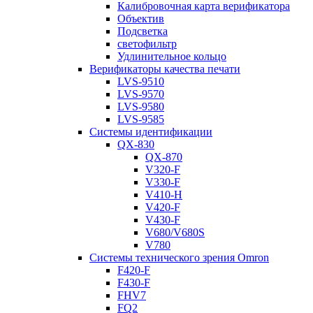
Калибровочная карта верификатора
Объектив
Подсветка
светофильтр
Удлинительное кольцо
Верификаторы качества печати
LVS-9510
LVS-9570
LVS-9580
LVS-9585
Системы идентификации
QX-830
QX-870
V320-F
V330-F
V410-H
V420-F
V430-F
V680/V680S
V780
Системы технического зрения Omron
F420-F
F430-F
FHV7
FQ2