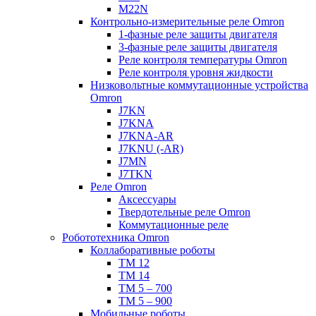
M22N
Контрольно-измерительные реле Omron
1-фазные реле защиты двигателя
3-фазные реле защиты двигателя
Реле контроля температуры Omron
Реле контроля уровня жидкости
Низковольтные коммутационные устройства
Omron
J7KN
J7KNA
J7KNA-AR
J7KNU (-AR)
J7MN
J7TKN
Реле Omron
Аксессуары
Твердотельные реле Omron
Коммутационные реле
Робототехника Omron
Коллаборативные роботы
TM 12
TM 14
TM 5 – 700
TM 5 – 900
Мобильные роботы