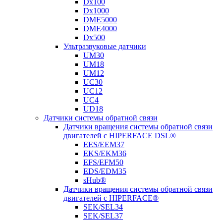
Dx100
Dx1000
DME5000
DME4000
Dx500
Ультразвуковые датчики
UM30
UM18
UM12
UC30
UC12
UC4
UD18
Датчики системы обратной связи
Датчики вращения системы обратной связи
двигателей с HIPERFACE DSL®
EES/EEM37
EKS/EKM36
EFS/EFM50
EDS/EDM35
sHub®
Датчики вращения системы обратной связи
двигателей с HIPERFACE®
SEK/SEL34
SEK/SEL37