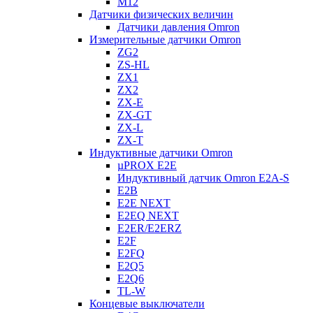
M12
Датчики физических величин
Датчики давления Omron
Измерительные датчики Omron
ZG2
ZS-HL
ZX1
ZX2
ZX-E
ZX-GT
ZX-L
ZX-T
Индуктивные датчики Omron
µPROX E2E
Индуктивный датчик Omron E2A-S
E2B
E2E NEXT
E2EQ NEXT
E2ER/E2ERZ
E2F
E2FQ
E2Q5
E2Q6
TL-W
Концевые выключатели