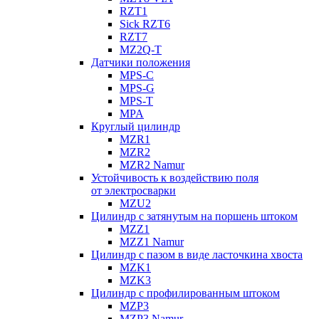
RZT1
Sick RZT6
RZT7
MZ2Q-T
Датчики положения
MPS-C
MPS-G
MPS-T
MPA
Круглый цилиндр
MZR1
MZR2
MZR2 Namur
Устойчивость к воздействию поля
от электросварки
MZU2
Цилиндр с затянутым на поршень штоком
MZZ1
MZZ1 Namur
Цилиндр с пазом в виде ласточкина хвоста
MZK1
MZK3
Цилиндр с профилированным штоком
MZP3
MZP3 Namur