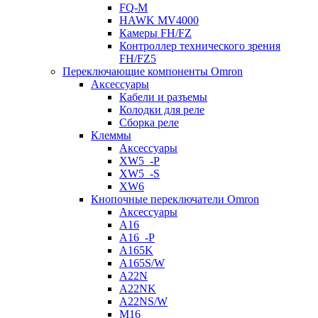
FQ-M
HAWK MV4000
Камеры FH/FZ
Контроллер технического зрения
FH/FZ5
Переключающие компоненты Omron
Аксессуары
Кабели и разъемы
Колодки для реле
Сборка реле
Клеммы
Аксессуары
XW5_-P
XW5_-S
XW6
Кнопочные переключатели Omron
Аксессуары
A16
A16_-P
A165K
A165S/W
A22N
A22NK
A22NS/W
M16