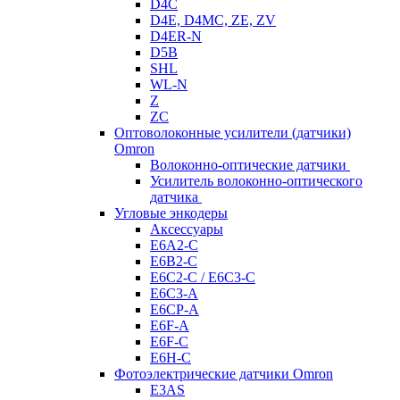
D4C
D4E, D4MC, ZE, ZV
D4ER-N
D5B
SHL
WL-N
Z
ZC
Оптоволоконные усилители (датчики)
Omron
Волоконно-оптические датчики
Усилитель волоконно-оптического
датчика
Угловые энкодеры
Аксессуары
E6A2-C
E6B2-C
E6C2-C / E6C3-C
E6C3-A
E6CP-A
E6F-A
E6F-C
E6H-C
Фотоэлектрические датчики Omron
E3AS