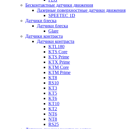
Бесконтактные датчики движения
Лазерные поверхностные датчики движения
SPEETEC 1D
Датчики блеска
Датчики блеска
Glare
Датчики контраста
Датчики контраста
KTL180
KTS Core
KTS Prime
KTX Prime
KTM Core
KTM Prime
KT8
RS10
KT3
KT5
KT6
KT10
KT2
NT6
NT8
RS25