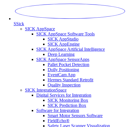
S
Sick
SICK AppSpace
SICK AppSpace Software Tools
SICK AppStudio
SICK AppEngine
SICK AppSpace Artificial Intelligence
Deep Learning
SICK AppSpace SensorApps
Pallet Pocket Detection
Dolly Positioning
EventCam App
Hermes Standard Retrofit
Quality Inspection
SICK IntegrationSpace
Digital Services for Integration
SICK Monitoring Box
SICK Prediction Box
Software for Integration
Smart Motor Sensors Software
FieldEcho®
Safety Laser Scanner Visualization