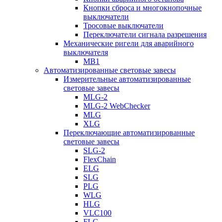
Кнопки сброса и многокнопочные
выключатели
Тросовые выключатели
Переключатели сигнала разрешения
Механические ригели для аварийного
выключателя
MB1
Автоматизированные световые завесы
Измерительные автоматизированные
световые завесы
MLG-2
MLG-2 WebChecker
MLG
XLG
Переключающие автоматизированные
световые завесы
SLG-2
FlexChain
ELG
SLG
PLG
WLG
HLG
VLC100
FLG