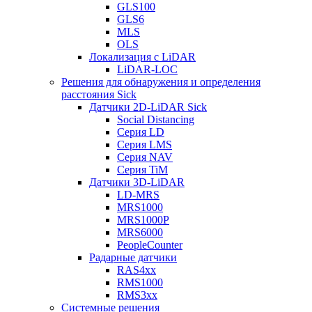
GLS100
GLS6
MLS
OLS
Локализация с LiDAR
LiDAR-LOC
Решения для обнаружения и определения
расстояния Sick
Датчики 2D-LiDAR Sick
Social Distancing
Серия LD
Серия LMS
Серия NAV
Серия TiM
Датчики 3D-LiDAR
LD-MRS
MRS1000
MRS1000P
MRS6000
PeopleCounter
Радарные датчики
RAS4xx
RMS1000
RMS3xx
Системные решения