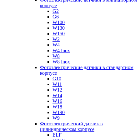
корпусе
G2
G6
W100
W130
W150
W2
W4
W4 Inox
W8
W8 Inox
Фотоэлектрические датчики в стандартном
корпусе
G10
W11
W12
W14
W16
W18
W190
W9
Фотоэлектрический датчик в
цилиндрическом корпусе
ELF