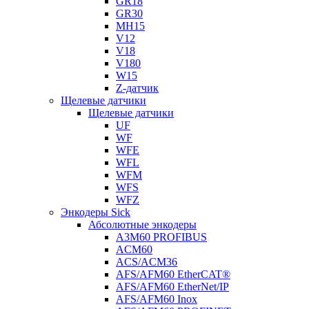
GR18
GR30
MH15
V12
V18
V180
W15
Z-датчик
Щелевые датчики
Щелевые датчики
UF
WF
WFE
WFL
WFM
WFS
WFZ
Энкодеры Sick
Абсолютные энкодеры
A3M60 PROFIBUS
ACM60
ACS/ACM36
AFS/AFM60 EtherCAT®
AFS/AFM60 EtherNet/IP
AFS/AFM60 Inox