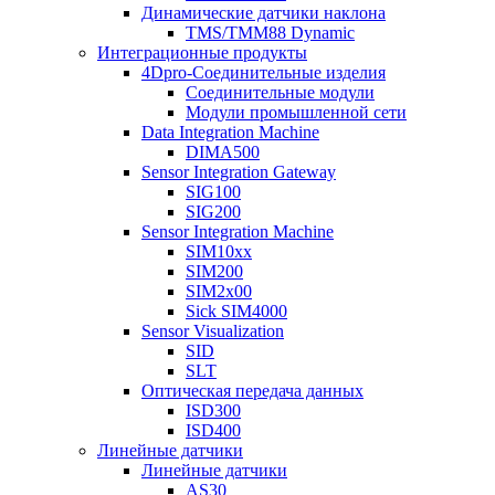
Динамические датчики наклона
TMS/TMM88 Dynamic
Интеграционные продукты
4Dpro-Соединительные изделия
Соединительные модули
Модули промышленной сети
Data Integration Machine
DIMA500
Sensor Integration Gateway
SIG100
SIG200
Sensor Integration Machine
SIM10xx
SIM200
SIM2x00
Sick SIM4000
Sensor Visualization
SID
SLT
Оптическая передача данных
ISD300
ISD400
Линейные датчики
Линейные датчики
AS30