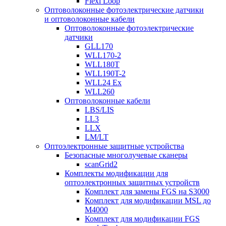
Flexi Loop
Оптоволоконные фотоэлектрические датчики
и оптоволоконные кабели
Оптоволоконные фотоэлектрические
датчики
GLL170
WLL170-2
WLL180T
WLL190T-2
WLL24 Ex
WLL260
Оптоволоконные кабели
LBS/LIS
LL3
LLX
LM/LT
Оптоэлектронные защитные устройства
Безопасные многолучевые сканеры
scanGrid2
Комплекты модификации для
оптоэлектронных защитных устройств
Комплект для замены FGS на S3000
Комплект для модификации MSL до
M4000
Комплект для модификации FGS