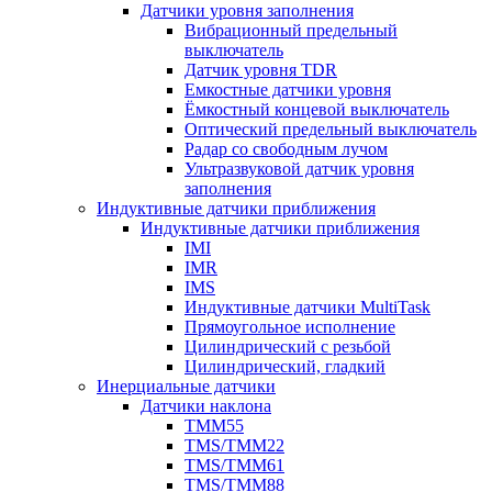
Датчики уровня заполнения
Вибрационный предельный
выключатель
Датчик уровня TDR
Емкостные датчики уровня
Ёмкостный концевой выключатель
Оптический предельный выключатель
Радар со свободным лучом
Ультразвуковой датчик уровня
заполнения
Индуктивные датчики приближения
Индуктивные датчики приближения
IMI
IMR
IMS
Индуктивные датчики MultiTask
Прямоугольное исполнение
Цилиндрический с резьбой
Цилиндрический, гладкий
Инерциальные датчики
Датчики наклона
TMM55
TMS/TMM22
TMS/TMM61
TMS/TMM88