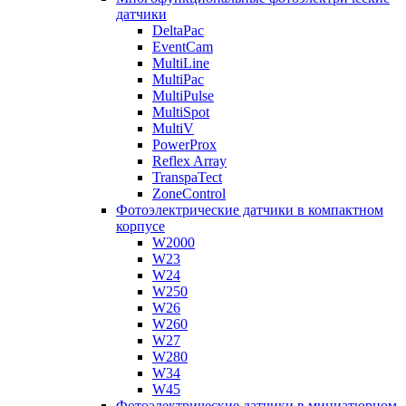
датчики
DeltaPac
EventCam
MultiLine
MultiPac
MultiPulse
MultiSpot
MultiV
PowerProx
Reflex Array
TranspaTect
ZoneControl
Фотоэлектрические датчики в компактном
корпусе
W2000
W23
W24
W250
W26
W260
W27
W280
W34
W45
Фотоэлектрические датчики в миниатюрном