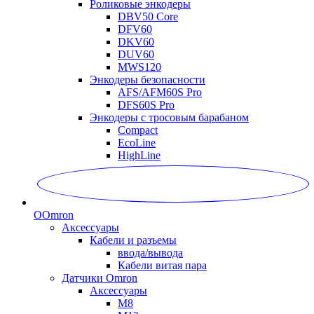
Роликовые энкодеры
DBV50 Core
DFV60
DKV60
DUV60
MWS120
Энкодеры безопасности
AFS/AFM60S Pro
DFS60S Pro
Энкодеры с тросовым барабаном
Compact
EcoLine
HighLine
O
Omron
Аксессуары
Кабели и разъемы
ввода/вывода
Кабели витая пара
Датчики Omron
Аксессуары
M8