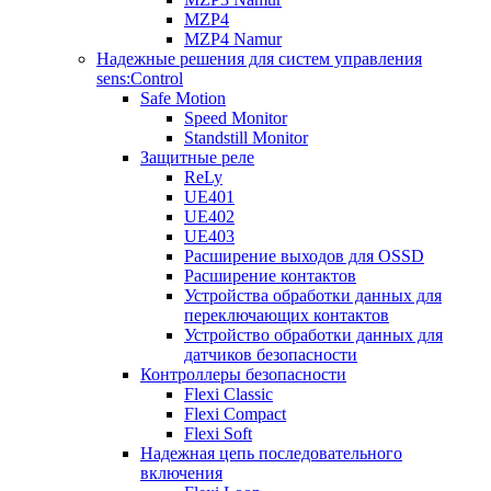
MZP4
MZP4 Namur
Надежные решения для систем управления
sens:Control
Safe Motion
Speed Monitor
Standstill Monitor
Защитные реле
ReLy
UE401
UE402
UE403
Расширение выходов для OSSD
Расширение контактов
Устройства обработки данных для
переключающих контактов
Устройство обработки данных для
датчиков безопасности
Контроллеры безопасности
Flexi Classic
Flexi Compact
Flexi Soft
Надежная цепь последовательного
включения