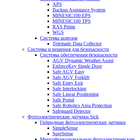
APS
Backup Assistance System
MINESIC100 EPS
MINESIC100 TPS
RAS Prime
WGS
Системы шлюзов
Telematic Data Collector
Системы и решения для безопасности
Системы обеспечения безопасности
AGV Dynamic Weather Assist
EnforceKey Single Door
Safe AGV Easy
Safe AGV Forklift
Safe Entry Exit
Safe Interlocking
Safe Linear Positioning
Safe Portal
Safe Robotics Area Protection
Safeguard Detector
Фотоэлектрические датчики Sick
Гибридные фотоэлектрические датчики
SimpleSense
SureSense
Многофункциональные фотоэлектрические