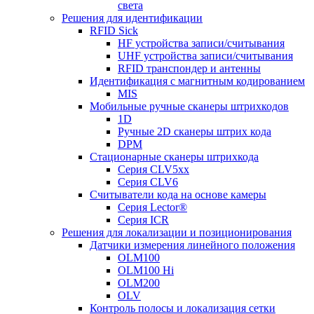
света
Решения для идентификации
RFID Sick
HF устройства записи/считывания
UHF устройства записи/считывания
RFID транспондер и антенны
Идентификация с магнитным кодированием
MIS
Мобильные ручные сканеры штрихкодов
1D
Ручные 2D сканеры штрих кода
DPM
Стационарные сканеры штрихкода
Серия CLV5xx
Серия CLV6
Считыватели кода на основе камеры
Серия Lector®
Серия ICR
Решения для локализации и позиционирования
Датчики измерения линейного положения
OLM100
OLM100 Hi
OLM200
OLV
Контроль полосы и локализация сетки