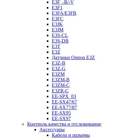
E3F_-B/-V
E3F1
E3FA/E3FB
E3FC
E3JK
E3JM
E3S-CL
E3S-DB
E3T
E3Z
Датчики Omron E3Z
E3Z-B
E3Z-G
E3ZM
E3ZM-B
E3ZM-C
E3ZR-C
EE-SPX_03
EE-SX47/67
EE-SX77/87
EE-SX95
EE-SX97
Контроль качества и отслеживание
Аксессуары
Кабели и разъемы