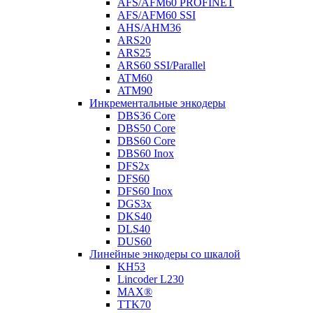
AFS/AFM60 PROFINET
AFS/AFM60 SSI
AHS/AHM36
ARS20
ARS25
ARS60 SSI/Parallel
ATM60
ATM90
Инкрементальные энкодеры
DBS36 Core
DBS50 Core
DBS60 Core
DBS60 Inox
DFS2x
DFS60
DFS60 Inox
DGS3x
DKS40
DLS40
DUS60
Линейные энкодеры со шкалой
KH53
Lincoder L230
MAX®
TTK70