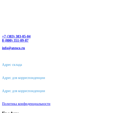
+7 (383) 383-05-04
8 (800) 351-09-87
info@atesco.ru
630032, г. Новосибирск, мкр. Горский 66, 2 этаж, оф. 2.28/2
Адрес склада
630088, г. Новосибирске, ул. Петухова, 63/4, ворота 16
Адрес для корреспонденции
656043, г. Барнаул, ул. Короленко, д. 105
Адрес для корреспонденции
644007, г. Омск, ул. Фрунзе, д. 101
Политика конфиденциальности