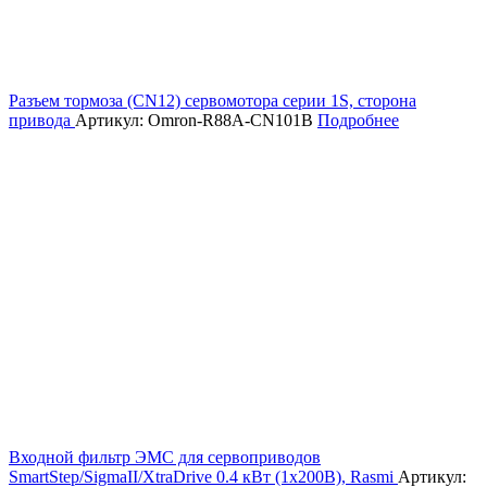
Разъем тормоза (CN12) сервомотора серии 1S, сторона
привода
Артикул: Omron-R88A-CN101B
Подробнее
Входной фильтр ЭМС для сервоприводов
SmartStep/SigmaII/XtraDrive 0.4 кВт (1х200В), Rasmi
Артикул: