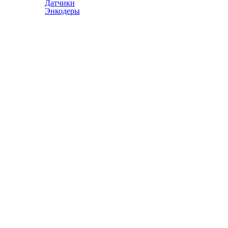
Датчики
Энкодеры
© АТЭСКО Сибирь 2016-2026. Все права защищены.