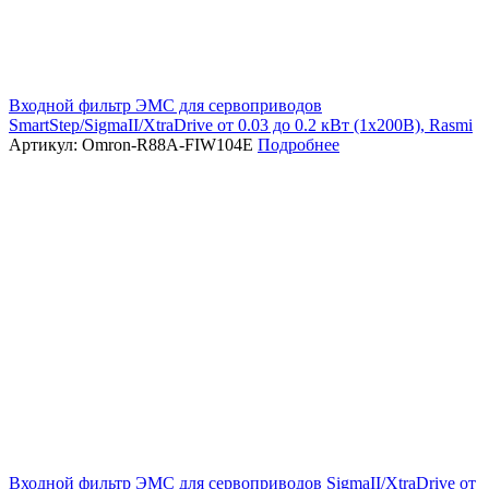
Входной фильтр ЭМС для сервоприводов
SmartStep/SigmaII/XtraDrive от 0.03 до 0.2 кВт (1х200В), Rasmi
Артикул: Omron-R88A-FIW104E
Подробнее
Входной фильтр ЭМС для сервоприводов SigmaII/XtraDrive от