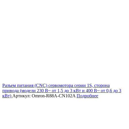
Разъем питания (CNC) сервомотора серии 1S, сторона
привода (модели 230 В~ от 1,5 до 3 кВт и 400 В~ от 0,6 до 3
кВт)
Артикул: Omron-R88A-CN102A
Подробнее