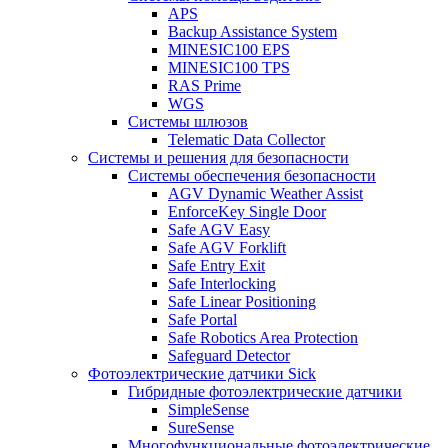
APS
Backup Assistance System
MINESIC100 EPS
MINESIC100 TPS
RAS Prime
WGS
Системы шлюзов
Telematic Data Collector
Системы и решения для безопасности
Системы обеспечения безопасности
AGV Dynamic Weather Assist
EnforceKey Single Door
Safe AGV Easy
Safe AGV Forklift
Safe Entry Exit
Safe Interlocking
Safe Linear Positioning
Safe Portal
Safe Robotics Area Protection
Safeguard Detector
Фотоэлектрические датчики Sick
Гибридные фотоэлектрические датчики
SimpleSense
SureSense
Многофункциональные фотоэлектрические