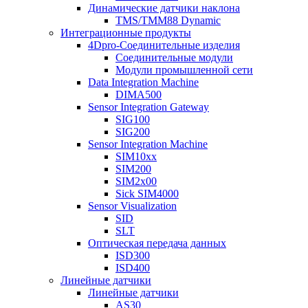
Динамические датчики наклона
TMS/TMM88 Dynamic
Интеграционные продукты
4Dpro-Соединительные изделия
Соединительные модули
Модули промышленной сети
Data Integration Machine
DIMA500
Sensor Integration Gateway
SIG100
SIG200
Sensor Integration Machine
SIM10xx
SIM200
SIM2x00
Sick SIM4000
Sensor Visualization
SID
SLT
Оптическая передача данных
ISD300
ISD400
Линейные датчики
Линейные датчики
AS30