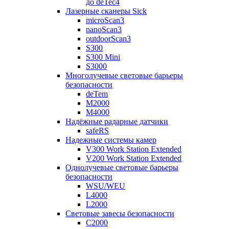
до deTec4
Лазерные сканеры Sick
microScan3
nanoScan3
outdoorScan3
S300
S300 Mini
S3000
Многолучевые световые барьеры
безопасности
deTem
M2000
M4000
Надёжные радарные датчики
safeRS
Надежные системы камер
V300 Work Station Extended
V200 Work Station Extended
Однолучевые световые барьеры
безопасности
WSU/WEU
L4000
L2000
Световые завесы безопасности
C2000