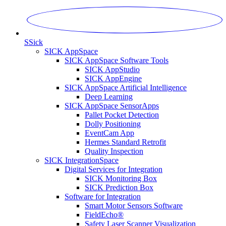
S
Sick
SICK AppSpace
SICK AppSpace Software Tools
SICK AppStudio
SICK AppEngine
SICK AppSpace Artificial Intelligence
Deep Learning
SICK AppSpace SensorApps
Pallet Pocket Detection
Dolly Positioning
EventCam App
Hermes Standard Retrofit
Quality Inspection
SICK IntegrationSpace
Digital Services for Integration
SICK Monitoring Box
SICK Prediction Box
Software for Integration
Smart Motor Sensors Software
FieldEcho®
Safety Laser Scanner Visualization