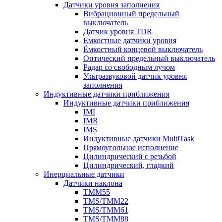
Датчики уровня заполнения
Вибрационный предельный
выключатель
Датчик уровня TDR
Емкостные датчики уровня
Ёмкостный концевой выключатель
Оптический предельный выключатель
Радар со свободным лучом
Ультразвуковой датчик уровня
заполнения
Индуктивные датчики приближения
Индуктивные датчики приближения
IMI
IMR
IMS
Индуктивные датчики MultiTask
Прямоугольное исполнение
Цилиндрический с резьбой
Цилиндрический, гладкий
Инерциальные датчики
Датчики наклона
TMM55
TMS/TMM22
TMS/TMM61
TMS/TMM88