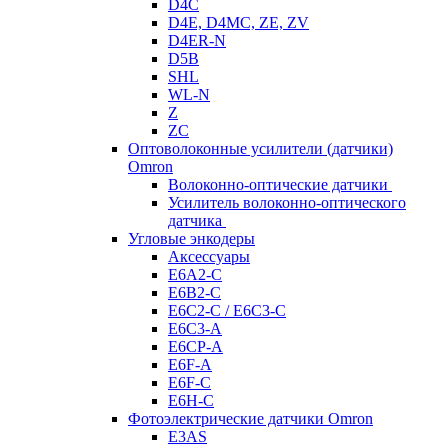
D4C
D4E, D4MC, ZE, ZV
D4ER-N
D5B
SHL
WL-N
Z
ZC
Оптоволоконные усилители (датчики)
Omron
Волоконно-оптические датчики
Усилитель волоконно-оптического
датчика
Угловые энкодеры
Аксессуары
E6A2-C
E6B2-C
E6C2-C / E6C3-C
E6C3-A
E6CP-A
E6F-A
E6F-C
E6H-C
Фотоэлектрические датчики Omron
E3AS