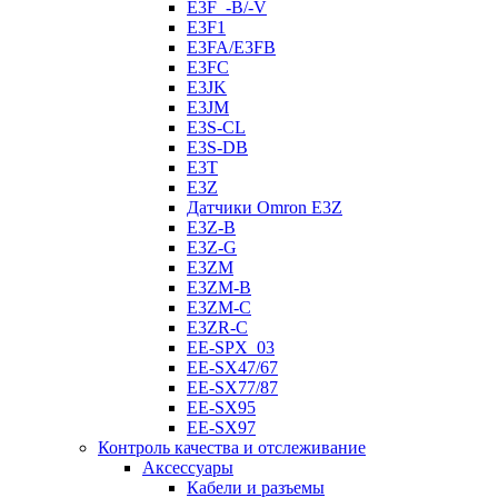
E3F_-B/-V
E3F1
E3FA/E3FB
E3FC
E3JK
E3JM
E3S-CL
E3S-DB
E3T
E3Z
Датчики Omron E3Z
E3Z-B
E3Z-G
E3ZM
E3ZM-B
E3ZM-C
E3ZR-C
EE-SPX_03
EE-SX47/67
EE-SX77/87
EE-SX95
EE-SX97
Контроль качества и отслеживание
Аксессуары
Кабели и разъемы