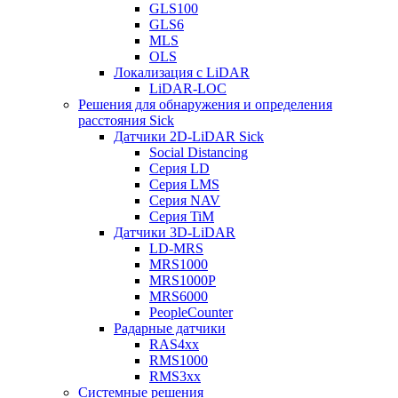
GLS100
GLS6
MLS
OLS
Локализация с LiDAR
LiDAR-LOC
Решения для обнаружения и определения
расстояния Sick
Датчики 2D-LiDAR Sick
Social Distancing
Серия LD
Серия LMS
Серия NAV
Серия TiM
Датчики 3D-LiDAR
LD-MRS
MRS1000
MRS1000P
MRS6000
PeopleCounter
Радарные датчики
RAS4xx
RMS1000
RMS3xx
Системные решения