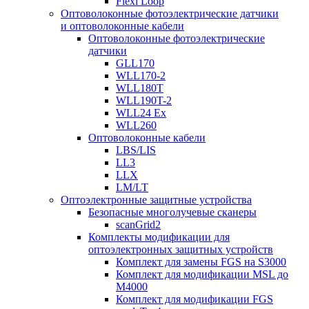
Flexi Loop
Оптоволоконные фотоэлектрические датчики
и оптоволоконные кабели
Оптоволоконные фотоэлектрические
датчики
GLL170
WLL170-2
WLL180T
WLL190T-2
WLL24 Ex
WLL260
Оптоволоконные кабели
LBS/LIS
LL3
LLX
LM/LT
Оптоэлектронные защитные устройства
Безопасные многолучевые сканеры
scanGrid2
Комплекты модификации для
оптоэлектронных защитных устройств
Комплект для замены FGS на S3000
Комплект для модификации MSL до
M4000
Комплект для модификации FGS