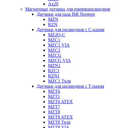
Ax20
Магнитные датчики для пневмоцилиндров
Датчики для паза IMI Norgren
MZN
RZN
Датчики для цилиндров с С-пазом
MZ2Q-C
MZC1
MZC1 VIA
MZC2
MZCG
MZCG VIA
MZN1
RZC1
RZN1
MZC1 Twin
Датчики для цилиндров с Т-пазом
MZT6
MZT1
MZT6 ATEX
MZT7
MZT8
MZT8 ATEX
MZT8 Twin
MZT8 VIA