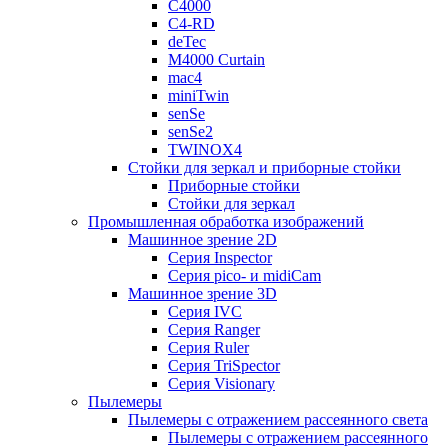
C4000
C4-RD
deTec
M4000 Curtain
mac4
miniTwin
senSe
senSe2
TWINOX4
Стойки для зеркал и приборные стойки
Приборные стойки
Стойки для зеркал
Промышленная обработка изображений
Машинное зрение 2D
Серия Inspector
Серия pico- и midiCam
Машинное зрение 3D
Серия IVC
Серия Ranger
Серия Ruler
Серия TriSpector
Серия Visionary
Пылемеры
Пылемеры с отражением рассеянного света
Пылемеры с отражением рассеянного