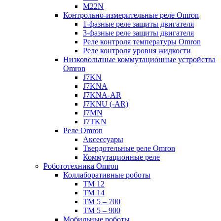
M22N
Контрольно-измерительные реле Omron
1-фазные реле защиты двигателя
3-фазные реле защиты двигателя
Реле контроля температуры Omron
Реле контроля уровня жидкости
Низковольтные коммутационные устройства
Omron
J7KN
J7KNA
J7KNA-AR
J7KNU (-AR)
J7MN
J7TKN
Реле Omron
Аксессуары
Твердотельные реле Omron
Коммутационные реле
Робототехника Omron
Коллаборативные роботы
TM 12
TM 14
TM 5 – 700
TM 5 – 900
Мобильные роботы