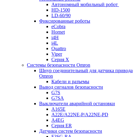
Автономный мобильный робот
HD-1500
LD-60/90
Фиксированные роботы
eCobra
Hornet
i4H
i4L
Quattro
Viper
Серия X
Системы безопасности Omron
Шнур соединительный для датчика привода
Omron
Кабели и разъемы
Вывод сигналов безопасности
G7S
G7SA
Выключатели аварийной остановки
A165E
A22E/A22NE-P/A22NE-PD
A4EG
Серия ER
Датчики систем безопасности
F3SG-RA