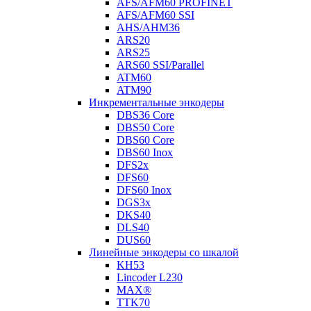
AFS/AFM60 PROFINET
AFS/AFM60 SSI
AHS/AHM36
ARS20
ARS25
ARS60 SSI/Parallel
ATM60
ATM90
Инкрементальные энкодеры
DBS36 Core
DBS50 Core
DBS60 Core
DBS60 Inox
DFS2x
DFS60
DFS60 Inox
DGS3x
DKS40
DLS40
DUS60
Линейные энкодеры со шкалой
KH53
Lincoder L230
MAX®
TTK70