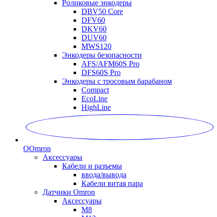
Роликовые энкодеры
DBV50 Core
DFV60
DKV60
DUV60
MWS120
Энкодеры безопасности
AFS/AFM60S Pro
DFS60S Pro
Энкодеры с тросовым барабаном
Compact
EcoLine
HighLine
O
Omron
Аксессуары
Кабели и разъемы
ввода/вывода
Кабели витая пара
Датчики Omron
Аксессуары
M8