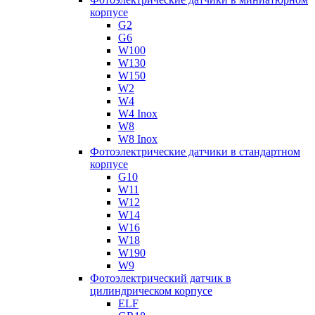
корпусе
G2
G6
W100
W130
W150
W2
W4
W4 Inox
W8
W8 Inox
Фотоэлектрические датчики в стандартном
корпусе
G10
W11
W12
W14
W16
W18
W190
W9
Фотоэлектрический датчик в
цилиндрическом корпусе
ELF