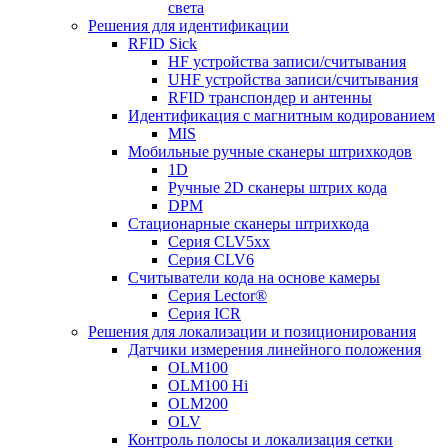
света
Решения для идентификации
RFID Sick
HF устройства записи/считывания
UHF устройства записи/считывания
RFID транспондер и антенны
Идентификация с магнитным кодированием
MIS
Мобильные ручные сканеры штрихкодов
1D
Ручные 2D сканеры штрих кода
DPM
Стационарные сканеры штрихкода
Серия CLV5xx
Серия CLV6
Считыватели кода на основе камеры
Серия Lector®
Серия ICR
Решения для локализации и позиционирования
Датчики измерения линейного положения
OLM100
OLM100 Hi
OLM200
OLV
Контроль полосы и локализация сетки