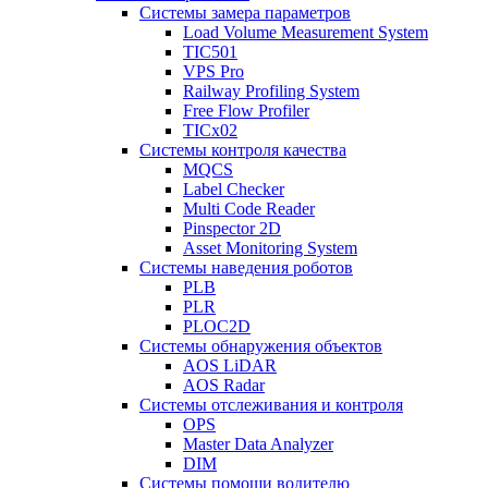
Системы замера параметров
Load Volume Measurement System
TIC501
VPS Pro
Railway Profiling System
Free Flow Profiler
TICx02
Системы контроля качества
MQCS
Label Checker
Multi Code Reader
Pinspector 2D
Asset Monitoring System
Системы наведения роботов
PLB
PLR
PLOC2D
Системы обнаружения объектов
AOS LiDAR
AOS Radar
Системы отслеживания и контроля
OPS
Master Data Analyzer
DIM
Системы помощи водителю