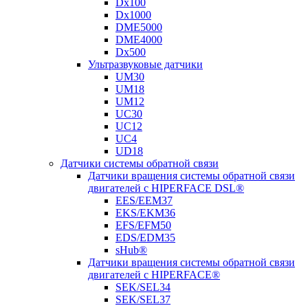
Dx100
Dx1000
DME5000
DME4000
Dx500
Ультразвуковые датчики
UM30
UM18
UM12
UC30
UC12
UC4
UD18
Датчики системы обратной связи
Датчики вращения системы обратной связи
двигателей с HIPERFACE DSL®
EES/EEM37
EKS/EKM36
EFS/EFM50
EDS/EDM35
sHub®
Датчики вращения системы обратной связи
двигателей с HIPERFACE®
SEK/SEL34
SEK/SEL37