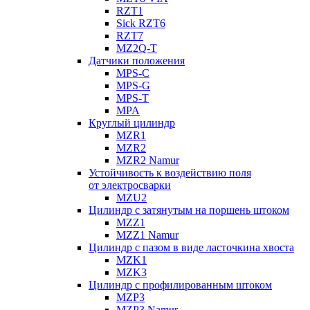
RZT1
Sick RZT6
RZT7
MZ2Q-T
Датчики положения
MPS-C
MPS-G
MPS-T
MPA
Круглый цилиндр
MZR1
MZR2
MZR2 Namur
Устойчивость к воздействию поля
от электросварки
MZU2
Цилиндр с затянутым на поршень штоком
MZZ1
MZZ1 Namur
Цилиндр с пазом в виде ласточкина хвоста
MZK1
MZK3
Цилиндр с профилированным штоком
MZP3
MZP3 Namur