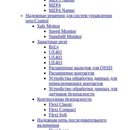
MZP4
MZP4 Namur
Надежные решения для систем управления
sens:Control
Safe Motion
Speed Monitor
Standstill Monitor
Защитные реле
ReLy
UE401
UE402
UE403
Расширение выходов для OSSD
Расширение контактов
Устройства обработки данных для
переключающих контактов
Устройство обработки данных для
датчиков безопасности
Контроллеры безопасности
Flexi Classic
Flexi Compact
Flexi Soft
Надежная цепь последовательного
включения