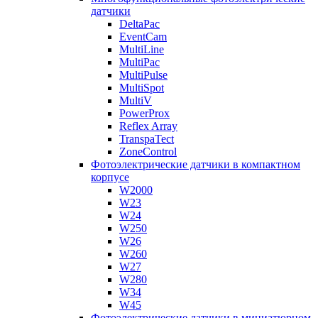
датчики
DeltaPac
EventCam
MultiLine
MultiPac
MultiPulse
MultiSpot
MultiV
PowerProx
Reflex Array
TranspaTect
ZoneControl
Фотоэлектрические датчики в компактном
корпусе
W2000
W23
W24
W250
W26
W260
W27
W280
W34
W45
Фотоэлектрические датчики в миниатюрном