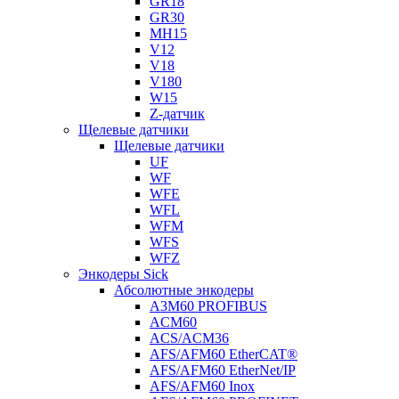
GR18
GR30
MH15
V12
V18
V180
W15
Z-датчик
Щелевые датчики
Щелевые датчики
UF
WF
WFE
WFL
WFM
WFS
WFZ
Энкодеры Sick
Абсолютные энкодеры
A3M60 PROFIBUS
ACM60
ACS/ACM36
AFS/AFM60 EtherCAT®
AFS/AFM60 EtherNet/IP
AFS/AFM60 Inox