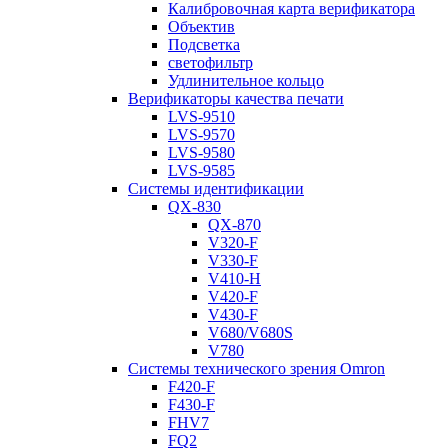
Калибровочная карта верификатора
Объектив
Подсветка
светофильтр
Удлинительное кольцо
Верификаторы качества печати
LVS-9510
LVS-9570
LVS-9580
LVS-9585
Системы идентификации
QX-830
QX-870
V320-F
V330-F
V410-H
V420-F
V430-F
V680/V680S
V780
Системы технического зрения Omron
F420-F
F430-F
FHV7
FQ2