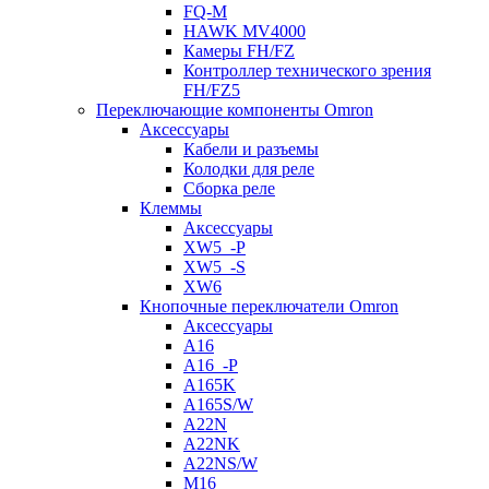
FQ-M
HAWK MV4000
Камеры FH/FZ
Контроллер технического зрения
FH/FZ5
Переключающие компоненты Omron
Аксессуары
Кабели и разъемы
Колодки для реле
Сборка реле
Клеммы
Аксессуары
XW5_-P
XW5_-S
XW6
Кнопочные переключатели Omron
Аксессуары
A16
A16_-P
A165K
A165S/W
A22N
A22NK
A22NS/W
M16