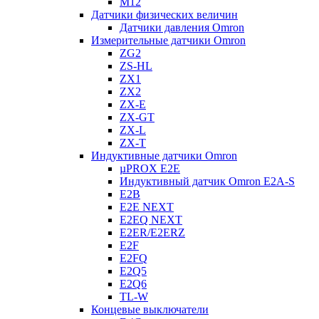
M12
Датчики физических величин
Датчики давления Omron
Измерительные датчики Omron
ZG2
ZS-HL
ZX1
ZX2
ZX-E
ZX-GT
ZX-L
ZX-T
Индуктивные датчики Omron
µPROX E2E
Индуктивный датчик Omron E2A-S
E2B
E2E NEXT
E2EQ NEXT
E2ER/E2ERZ
E2F
E2FQ
E2Q5
E2Q6
TL-W
Концевые выключатели