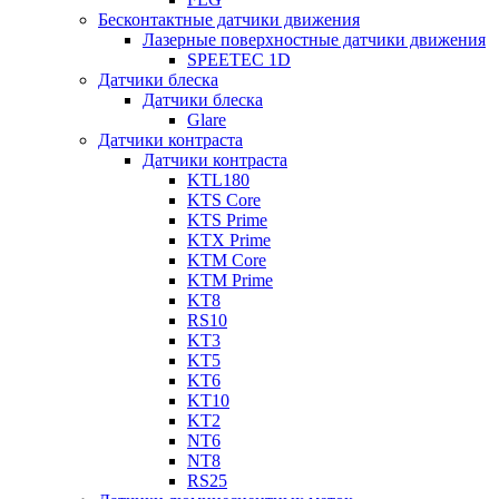
Бесконтактные датчики движения
Лазерные поверхностные датчики движения
SPEETEC 1D
Датчики блеска
Датчики блеска
Glare
Датчики контраста
Датчики контраста
KTL180
KTS Core
KTS Prime
KTX Prime
KTM Core
KTM Prime
KT8
RS10
KT3
KT5
KT6
KT10
KT2
NT6
NT8
RS25