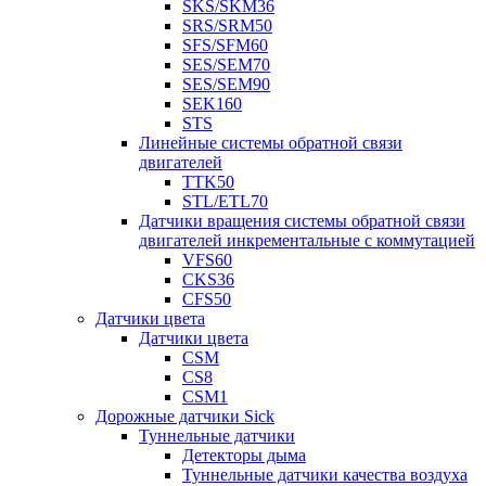
SKS/SKM36
SRS/SRM50
SFS/SFM60
SES/SEM70
SES/SEM90
SEK160
STS
Линейные системы обратной связи
двигателей
TTK50
STL/ETL70
Датчики вращения системы обратной связи
двигателей инкрементальные с коммутацией
VFS60
CKS36
CFS50
Датчики цвета
Датчики цвета
CSM
CS8
CSM1
Дорожные датчики Sick
Туннельные датчики
Детекторы дыма
Туннельные датчики качества воздуха