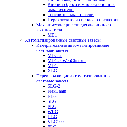
Кнопки сброса и многокнопочные
выключатели
Тросовые выключатели
Переключатели сигнала разрешения
Механические ригели для аварийного
выключателя
MB1
Автоматизированные световые завесы
Измерительные автоматизированные
световые завесы
MLG-2
MLG-2 WebChecker
MLG
XLG
Переключающие автоматизированные
световые завесы
SLG-2
FlexChain
ELG
SLG
PLG
WLG
HLG
VLC100
FLG