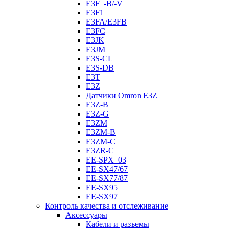
E3F_-B/-V
E3F1
E3FA/E3FB
E3FC
E3JK
E3JM
E3S-CL
E3S-DB
E3T
E3Z
Датчики Omron E3Z
E3Z-B
E3Z-G
E3ZM
E3ZM-B
E3ZM-C
E3ZR-C
EE-SPX_03
EE-SX47/67
EE-SX77/87
EE-SX95
EE-SX97
Контроль качества и отслеживание
Аксессуары
Кабели и разъемы