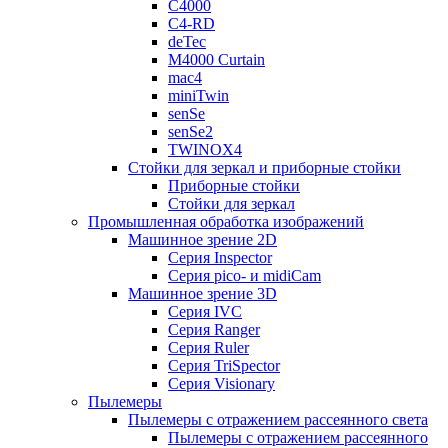
C4000
C4-RD
deTec
M4000 Curtain
mac4
miniTwin
senSe
senSe2
TWINOX4
Стойки для зеркал и приборные стойки
Приборные стойки
Стойки для зеркал
Промышленная обработка изображений
Машинное зрение 2D
Серия Inspector
Серия pico- и midiCam
Машинное зрение 3D
Серия IVC
Серия Ranger
Серия Ruler
Серия TriSpector
Серия Visionary
Пылемеры
Пылемеры с отражением рассеянного света
Пылемеры с отражением рассеянного