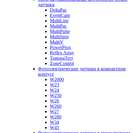
датчики
DeltaPac
EventCam
MultiLine
MultiPac
MultiPulse
MultiSpot
MultiV
PowerProx
Reflex Array
TranspaTect
ZoneControl
Фотоэлектрические датчики в компактном
корпусе
W2000
W23
W24
W250
W26
W260
W27
W280
W34
W45
Фотоэлектрические датчики в миниатюрном