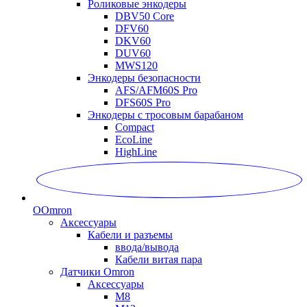
Роликовые энкодеры
DBV50 Core
DFV60
DKV60
DUV60
MWS120
Энкодеры безопасности
AFS/AFM60S Pro
DFS60S Pro
Энкодеры с тросовым барабаном
Compact
EcoLine
HighLine
O
Omron
Аксессуары
Кабели и разъемы
ввода/вывода
Кабели витая пара
Датчики Omron
Аксессуары
M8