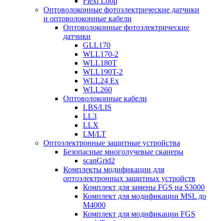
Flexi Loop
Оптоволоконные фотоэлектрические датчики
и оптоволоконные кабели
Оптоволоконные фотоэлектрические
датчики
GLL170
WLL170-2
WLL180T
WLL190T-2
WLL24 Ex
WLL260
Оптоволоконные кабели
LBS/LIS
LL3
LLX
LM/LT
Оптоэлектронные защитные устройства
Безопасные многолучевые сканеры
scanGrid2
Комплекты модификации для
оптоэлектронных защитных устройств
Комплект для замены FGS на S3000
Комплект для модификации MSL до
M4000
Комплект для модификации FGS