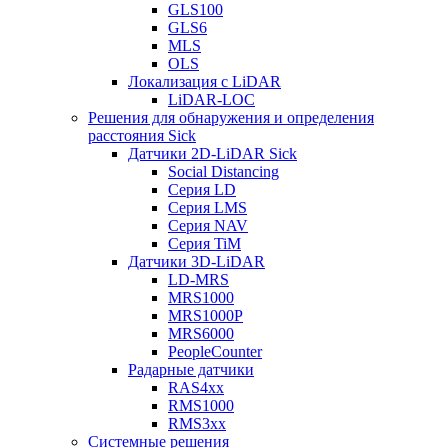
GLS100
GLS6
MLS
OLS
Локализация с LiDAR
LiDAR-LOC
Решения для обнаружения и определения
расстояния Sick
Датчики 2D-LiDAR Sick
Social Distancing
Серия LD
Серия LMS
Серия NAV
Серия TiM
Датчики 3D-LiDAR
LD-MRS
MRS1000
MRS1000P
MRS6000
PeopleCounter
Радарные датчики
RAS4xx
RMS1000
RMS3xx
Системные решения