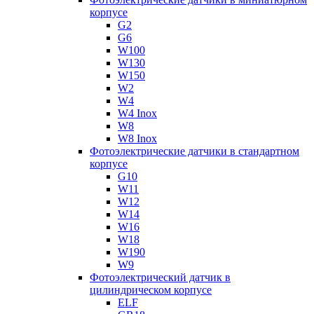
корпусе
G2
G6
W100
W130
W150
W2
W4
W4 Inox
W8
W8 Inox
Фотоэлектрические датчики в стандартном
корпусе
G10
W11
W12
W14
W16
W18
W190
W9
Фотоэлектрический датчик в
цилиндрическом корпусе
ELF