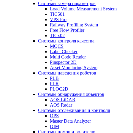
Системы замера параметров
Load Volume Measurement System
TIC501
VPS Pro
Railway Profiling System
Free Flow Profiler
TICx02
Системы контроля качества
MQCS
Label Checker
Multi Code Reader
Pinspector 2D
Asset Monitoring System
Системы наведения роботов
PLB
PLR
PLOC2D
Системы обнаружения объектов
AOS LiDAR
AOS Radar
Системы отслеживания и контроля
OPS
Master Data Analyzer
DIM
Системы помощи водителю