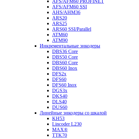
AFS/AFM60 PROFINET
AFS/AFM60 SSI
AHS/AHM36
ARS20
ARS25
ARS60 SSI/Parallel
ATM60
ATM90
Инкрементальные энкодеры
DBS36 Core
DBS50 Core
DBS60 Core
DBS60 Inox
DFS2x
DFS60
DFS60 Inox
DGS3x
DKS40
DLS40
DUS60
Линейные энкодеры со шкалой
KH53
Lincoder L230
MAX®
TTK70