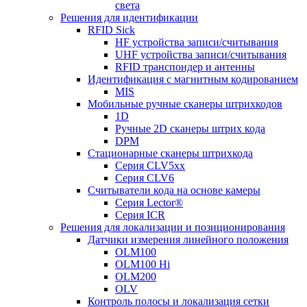
света
Решения для идентификации
RFID Sick
HF устройства записи/считывания
UHF устройства записи/считывания
RFID транспондер и антенны
Идентификация с магнитным кодированием
MIS
Мобильные ручные сканеры штрихкодов
1D
Ручные 2D сканеры штрих кода
DPM
Стационарные сканеры штрихкода
Серия CLV5xx
Серия CLV6
Считыватели кода на основе камеры
Серия Lector®
Серия ICR
Решения для локализации и позиционирования
Датчики измерения линейного положения
OLM100
OLM100 Hi
OLM200
OLV
Контроль полосы и локализация сетки