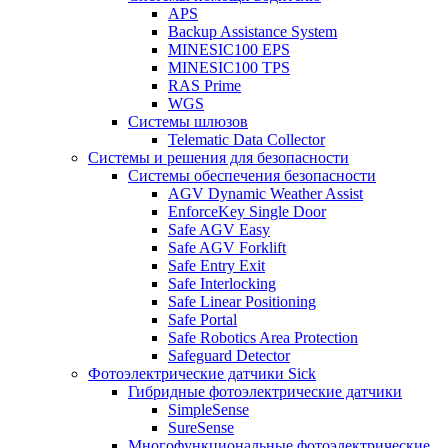
APS
Backup Assistance System
MINESIC100 EPS
MINESIC100 TPS
RAS Prime
WGS
Системы шлюзов
Telematic Data Collector
Системы и решения для безопасности
Системы обеспечения безопасности
AGV Dynamic Weather Assist
EnforceKey Single Door
Safe AGV Easy
Safe AGV Forklift
Safe Entry Exit
Safe Interlocking
Safe Linear Positioning
Safe Portal
Safe Robotics Area Protection
Safeguard Detector
Фотоэлектрические датчики Sick
Гибридные фотоэлектрические датчики
SimpleSense
SureSense
Многофункциональные фотоэлектрические