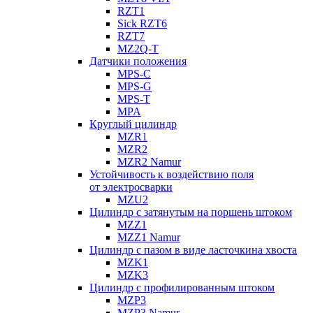
RZT1
Sick RZT6
RZT7
MZ2Q-T
Датчики положения
MPS-C
MPS-G
MPS-T
MPA
Круглый цилиндр
MZR1
MZR2
MZR2 Namur
Устойчивость к воздействию поля
от электросварки
MZU2
Цилиндр с затянутым на поршень штоком
MZZ1
MZZ1 Namur
Цилиндр с пазом в виде ласточкина хвоста
MZK1
MZK3
Цилиндр с профилированным штоком
MZP3
MZP3 Namur