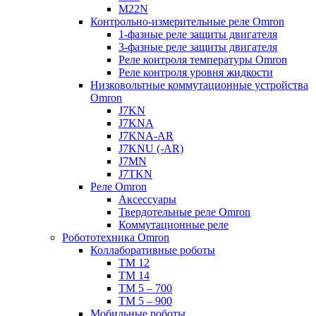
M22N
Контрольно-измерительные реле Omron
1-фазные реле защиты двигателя
3-фазные реле защиты двигателя
Реле контроля температуры Omron
Реле контроля уровня жидкости
Низковольтные коммутационные устройства
Omron
J7KN
J7KNA
J7KNA-AR
J7KNU (-AR)
J7MN
J7TKN
Реле Omron
Аксессуары
Твердотельные реле Omron
Коммутационные реле
Робототехника Omron
Коллаборативные роботы
TM 12
TM 14
TM 5 – 700
TM 5 – 900
Мобильные роботы