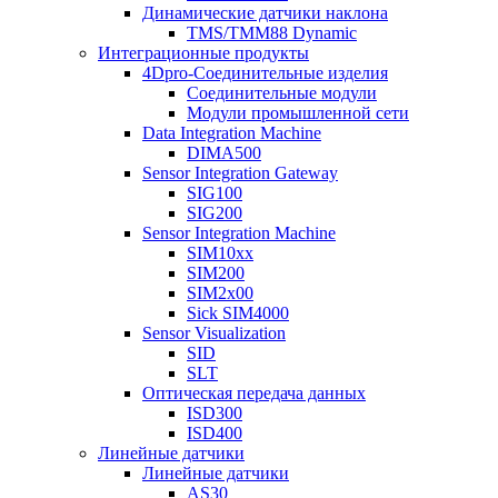
Динамические датчики наклона
TMS/TMM88 Dynamic
Интеграционные продукты
4Dpro-Соединительные изделия
Соединительные модули
Модули промышленной сети
Data Integration Machine
DIMA500
Sensor Integration Gateway
SIG100
SIG200
Sensor Integration Machine
SIM10xx
SIM200
SIM2x00
Sick SIM4000
Sensor Visualization
SID
SLT
Оптическая передача данных
ISD300
ISD400
Линейные датчики
Линейные датчики
AS30