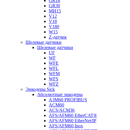
GR18
GR30
MH15
V12
V18
V180
W15
Z-датчик
Щелевые датчики
Щелевые датчики
UF
WF
WFE
WFL
WFM
WFS
WFZ
Энкодеры Sick
Абсолютные энкодеры
A3M60 PROFIBUS
ACM60
ACS/ACM36
AFS/AFM60 EtherCAT®
AFS/AFM60 EtherNet/IP
AFS/AFM60 Inox