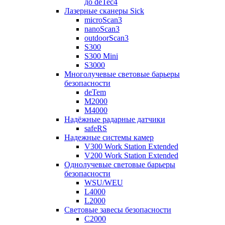
до deTec4
Лазерные сканеры Sick
microScan3
nanoScan3
outdoorScan3
S300
S300 Mini
S3000
Многолучевые световые барьеры
безопасности
deTem
M2000
M4000
Надёжные радарные датчики
safeRS
Надежные системы камер
V300 Work Station Extended
V200 Work Station Extended
Однолучевые световые барьеры
безопасности
WSU/WEU
L4000
L2000
Световые завесы безопасности
C2000