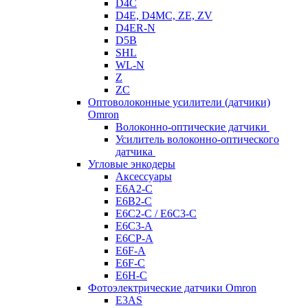
D4C
D4E, D4MC, ZE, ZV
D4ER-N
D5B
SHL
WL-N
Z
ZC
Оптоволоконные усилители (датчики)
Omron
Волоконно-оптические датчики
Усилитель волоконно-оптического
датчика
Угловые энкодеры
Аксессуары
E6A2-C
E6B2-C
E6C2-C / E6C3-C
E6C3-A
E6CP-A
E6F-A
E6F-C
E6H-C
Фотоэлектрические датчики Omron
E3AS