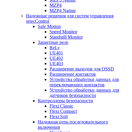
MZP4
MZP4 Namur
Надежные решения для систем управления
sens:Control
Safe Motion
Speed Monitor
Standstill Monitor
Защитные реле
ReLy
UE401
UE402
UE403
Расширение выходов для OSSD
Расширение контактов
Устройства обработки данных для
переключающих контактов
Устройство обработки данных для
датчиков безопасности
Контроллеры безопасности
Flexi Classic
Flexi Compact
Flexi Soft
Надежная цепь последовательного
включения