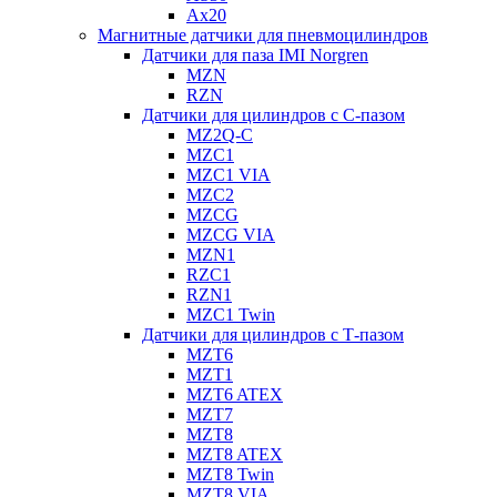
Ax20
Магнитные датчики для пневмоцилиндров
Датчики для паза IMI Norgren
MZN
RZN
Датчики для цилиндров с С-пазом
MZ2Q-C
MZC1
MZC1 VIA
MZC2
MZCG
MZCG VIA
MZN1
RZC1
RZN1
MZC1 Twin
Датчики для цилиндров с Т-пазом
MZT6
MZT1
MZT6 ATEX
MZT7
MZT8
MZT8 ATEX
MZT8 Twin
MZT8 VIA