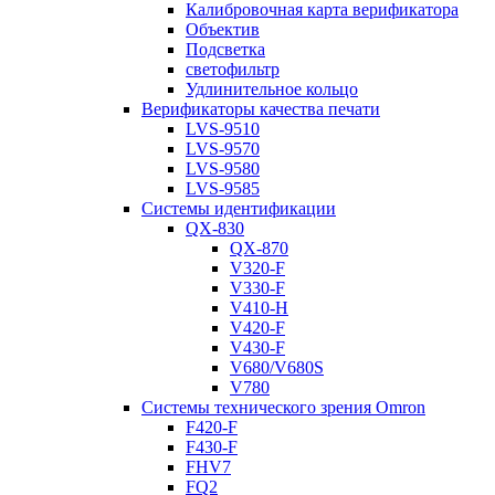
Калибровочная карта верификатора
Объектив
Подсветка
светофильтр
Удлинительное кольцо
Верификаторы качества печати
LVS-9510
LVS-9570
LVS-9580
LVS-9585
Системы идентификации
QX-830
QX-870
V320-F
V330-F
V410-H
V420-F
V430-F
V680/V680S
V780
Системы технического зрения Omron
F420-F
F430-F
FHV7
FQ2