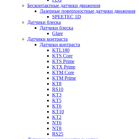
Бесконтактные датчики движения
Лазерные поверхностные датчики движения
SPEETEC 1D
Датчики блеска
Датчики блеска
Glare
Датчики контраста
Датчики контраста
KTL180
KTS Core
KTS Prime
KTX Prime
KTM Core
KTM Prime
KT8
RS10
KT3
KT5
KT6
KT10
KT2
NT6
NT8
RS25