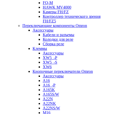
FQ-M
HAWK MV4000
Камеры FH/FZ
Контроллер технического зрения
FH/FZ5
Переключающие компоненты Omron
Аксессуары
Кабели и разъемы
Колодки для реле
Сборка реле
Клеммы
Аксессуары
XW5_-P
XW5_-S
XW6
Кнопочные переключатели Omron
Аксессуары
A16
A16_-P
A165K
A165S/W
A22N
A22NK
A22NS/W
M16