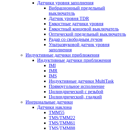
Датчики уровня заполнения
Вибрационный предельный
выключатель
Датчик уровня TDR
Емкостные датчики уровня
Ёмкостный концевой выключатель
Оптический предельный выключатель
Радар со свободным лучом
Ультразвуковой датчик уровня
заполнения
Индуктивные датчики приближения
Индуктивные датчики приближения
IMI
IMR
IMS
Индуктивные датчики MultiTask
Прямоугольное исполнение
Цилиндрический с резьбой
Цилиндрический, гладкий
Инерциальные датчики
Датчики наклона
TMM55
TMS/TMM22
TMS/TMM61
TMS/TMM88