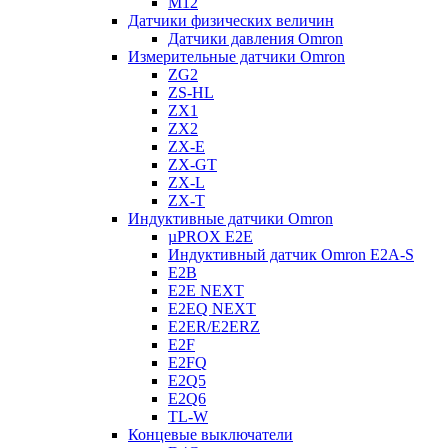
M12
Датчики физических величин
Датчики давления Omron
Измерительные датчики Omron
ZG2
ZS-HL
ZX1
ZX2
ZX-E
ZX-GT
ZX-L
ZX-T
Индуктивные датчики Omron
µPROX E2E
Индуктивный датчик Omron E2A-S
E2B
E2E NEXT
E2EQ NEXT
E2ER/E2ERZ
E2F
E2FQ
E2Q5
E2Q6
TL-W
Концевые выключатели