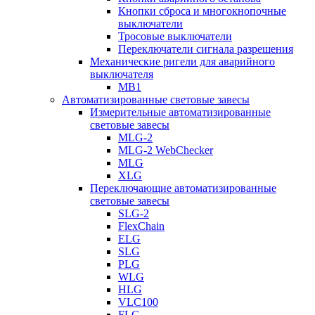
Кнопки сброса и многокнопочные
выключатели
Тросовые выключатели
Переключатели сигнала разрешения
Механические ригели для аварийного
выключателя
MB1
Автоматизированные световые завесы
Измерительные автоматизированные
световые завесы
MLG-2
MLG-2 WebChecker
MLG
XLG
Переключающие автоматизированные
световые завесы
SLG-2
FlexChain
ELG
SLG
PLG
WLG
HLG
VLC100
FLG