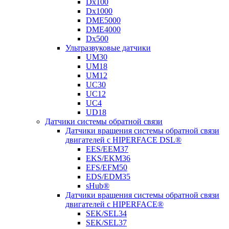
Dx100
Dx1000
DME5000
DME4000
Dx500
Ультразвуковые датчики
UM30
UM18
UM12
UC30
UC12
UC4
UD18
Датчики системы обратной связи
Датчики вращения системы обратной связи
двигателей с HIPERFACE DSL®
EES/EEM37
EKS/EKM36
EFS/EFM50
EDS/EDM35
sHub®
Датчики вращения системы обратной связи
двигателей с HIPERFACE®
SEK/SEL34
SEK/SEL37