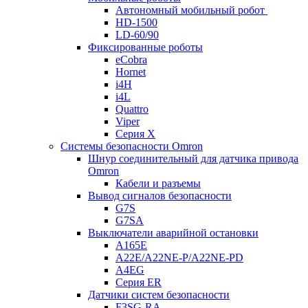
Автономный мобильный робот
HD-1500
LD-60/90
Фиксированные роботы
eCobra
Hornet
i4H
i4L
Quattro
Viper
Серия X
Системы безопасности Omron
Шнур соединительный для датчика привода
Omron
Кабели и разъемы
Вывод сигналов безопасности
G7S
G7SA
Выключатели аварийной остановки
A165E
A22E/A22NE-P/A22NE-PD
A4EG
Серия ER
Датчики систем безопасности
F3SG-RA