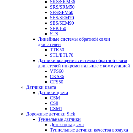
SKS/SKM36
SRS/SRM50
SFS/SFM60
SES/SEM70
SES/SEM90
SEK160
STS
Линейные системы обратной связи
двигателей
TTK50
STL/ETL70
Датчики вращения системы обратной связи
двигателей инкрементальные с коммутацией
VFS60
CKS36
CFS50
Датчики цвета
Датчики цвета
CSM
CS8
CSM1
Дорожные датчики Sick
Туннельные датчики
Детекторы дыма
Туннельные датчики качества воздуха