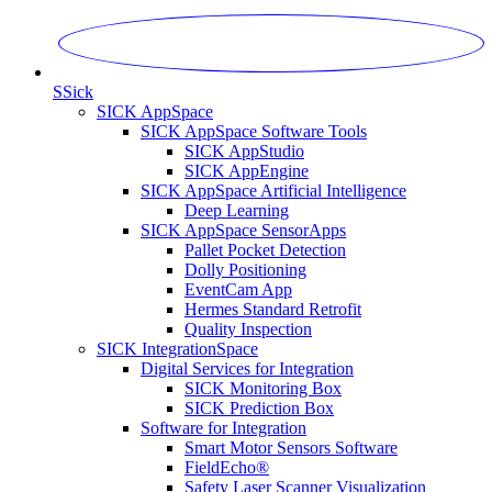
S
Sick
SICK AppSpace
SICK AppSpace Software Tools
SICK AppStudio
SICK AppEngine
SICK AppSpace Artificial Intelligence
Deep Learning
SICK AppSpace SensorApps
Pallet Pocket Detection
Dolly Positioning
EventCam App
Hermes Standard Retrofit
Quality Inspection
SICK IntegrationSpace
Digital Services for Integration
SICK Monitoring Box
SICK Prediction Box
Software for Integration
Smart Motor Sensors Software
FieldEcho®
Safety Laser Scanner Visualization