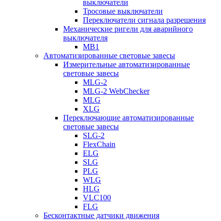
выключатели
Тросовые выключатели
Переключатели сигнала разрешения
Механические ригели для аварийного
выключателя
MB1
Автоматизированные световые завесы
Измерительные автоматизированные
световые завесы
MLG-2
MLG-2 WebChecker
MLG
XLG
Переключающие автоматизированные
световые завесы
SLG-2
FlexChain
ELG
SLG
PLG
WLG
HLG
VLC100
FLG
Бесконтактные датчики движения