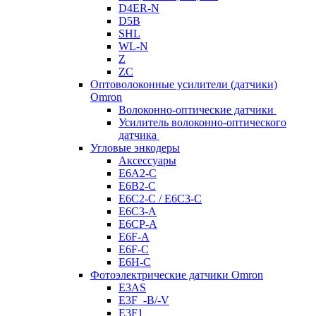
D4ER-N
D5B
SHL
WL-N
Z
ZC
Оптоволоконные усилители (датчики)
Omron
Волоконно-оптические датчики
Усилитель волоконно-оптического
датчика
Угловые энкодеры
Аксессуары
E6A2-C
E6B2-C
E6C2-C / E6C3-C
E6C3-A
E6CP-A
E6F-A
E6F-C
E6H-C
Фотоэлектрические датчики Omron
E3AS
E3F_-B/-V
E3F1