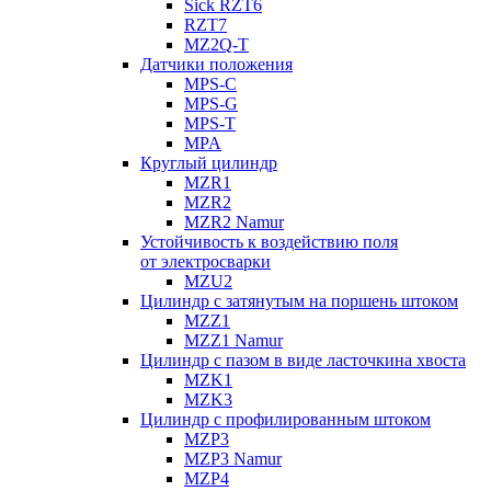
Sick RZT6
RZT7
MZ2Q-T
Датчики положения
MPS-C
MPS-G
MPS-T
MPA
Круглый цилиндр
MZR1
MZR2
MZR2 Namur
Устойчивость к воздействию поля
от электросварки
MZU2
Цилиндр с затянутым на поршень штоком
MZZ1
MZZ1 Namur
Цилиндр с пазом в виде ласточкина хвоста
MZK1
MZK3
Цилиндр с профилированным штоком
MZP3
MZP3 Namur
MZP4