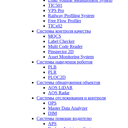
Load Volume Measurement System
TIC501
VPS Pro
Railway Profiling System
Free Flow Profiler
TICx02
Системы контроля качества
MQCS
Label Checker
Multi Code Reader
Pinspector 2D
Asset Monitoring System
Системы наведения роботов
PLB
PLR
PLOC2D
Системы обнаружения объектов
AOS LiDAR
AOS Radar
Системы отслеживания и контроля
OPS
Master Data Analyzer
DIM
Системы помощи водителю
APS