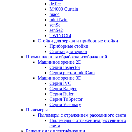
deTec
M4000 Curtain
mac4
miniTwin
senSe
senSe2
TWINOX4
Стойки для зеркал и приборные стойки
Приборные стойки
Стойки для зеркал
Промышленная обработка изображений
Машинное зрение 2D
Серия Inspector
Серия pico- и midiCam
Машинное зрение 3D
Серия IVC
Серия Ranger
Серия Ruler
Серия TriSpector
Серия Visionary
Пылемеры
Пылемеры с отражением рассеянного света
Пылемеры с отражением рассеянного
света
Решения для идентификации