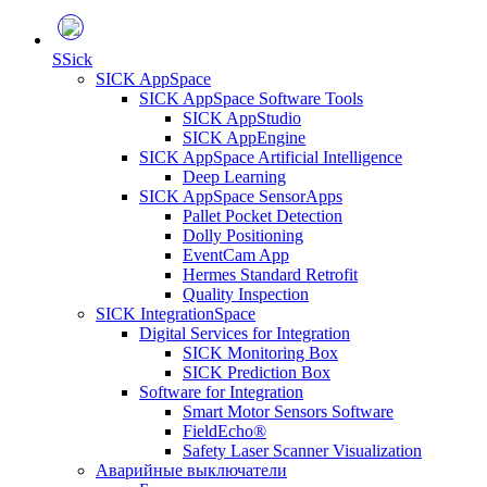
S
Sick
SICK AppSpace
SICK AppSpace Software Tools
SICK AppStudio
SICK AppEngine
SICK AppSpace Artificial Intelligence
Deep Learning
SICK AppSpace SensorApps
Pallet Pocket Detection
Dolly Positioning
EventCam App
Hermes Standard Retrofit
Quality Inspection
SICK IntegrationSpace
Digital Services for Integration
SICK Monitoring Box
SICK Prediction Box
Software for Integration
Smart Motor Sensors Software
FieldEcho®
Safety Laser Scanner Visualization
Аварийные выключатели