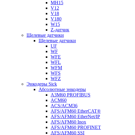
MH15
V12
V18
V180
W15
Z-датчик
Щелевые датчики
Щелевые датчики
UF
WF
WFE
WFL
WFM
WFS
WFZ
Энкодеры Sick
Абсолютные энкодеры
A3M60 PROFIBUS
ACM60
ACS/ACM36
AFS/AFM60 EtherCAT®
AFS/AFM60 EtherNet/IP
AFS/AFM60 Inox
AFS/AFM60 PROFINET
AFS/AFM60 SSI