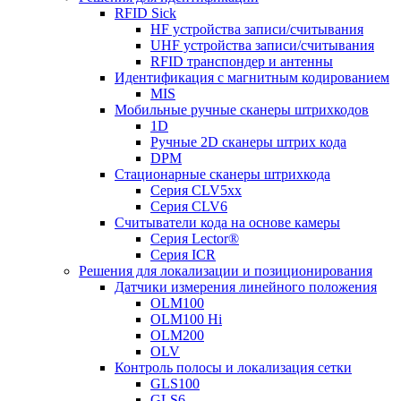
RFID Sick
HF устройства записи/считывания
UHF устройства записи/считывания
RFID транспондер и антенны
Идентификация с магнитным кодированием
MIS
Мобильные ручные сканеры штрихкодов
1D
Ручные 2D сканеры штрих кода
DPM
Стационарные сканеры штрихкода
Серия CLV5xx
Серия CLV6
Считыватели кода на основе камеры
Серия Lector®
Серия ICR
Решения для локализации и позиционирования
Датчики измерения линейного положения
OLM100
OLM100 Hi
OLM200
OLV
Контроль полосы и локализация сетки
GLS100
GLS6