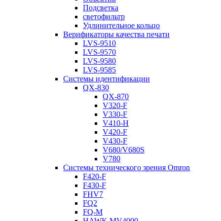
Подсветка
светофильтр
Удлинительное кольцо
Верификаторы качества печати
LVS-9510
LVS-9570
LVS-9580
LVS-9585
Системы идентификации
QX-830
QX-870
V320-F
V330-F
V410-H
V420-F
V430-F
V680/V680S
V780
Системы технического зрения Omron
F420-F
F430-F
FHV7
FQ2
FQ-M
HAWK MV4000