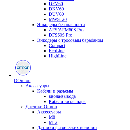
DFV60
DKV60
DUV60
MWS120
Энкодеры безопасности
AFS/AFM60S Pro
DFS60S Pro
Энкодеры с тросовым барабаном
Compact
EcoLine
HighLine
O
Omron
Аксессуары
Кабели и разъемы
ввода/вывода
Кабели витая пара
Датчики Omron
Аксессуары
M8
M12
Датчики физических величин