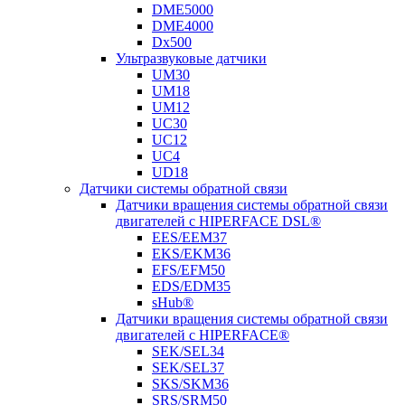
DME5000
DME4000
Dx500
Ультразвуковые датчики
UM30
UM18
UM12
UC30
UC12
UC4
UD18
Датчики системы обратной связи
Датчики вращения системы обратной связи
двигателей с HIPERFACE DSL®
EES/EEM37
EKS/EKM36
EFS/EFM50
EDS/EDM35
sHub®
Датчики вращения системы обратной связи
двигателей с HIPERFACE®
SEK/SEL34
SEK/SEL37
SKS/SKM36
SRS/SRM50