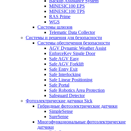
Backup Assistance System
MINESIC100 EPS
MINESIC100 TPS
RAS Prime
WGS
Системы шлюзов
Telematic Data Collector
Системы и решения для безопасности
Системы обеспечения безопасности
AGV Dynamic Weather Assist
EnforceKey Single Door
Safe AGV Easy
Safe AGV Forklift
Safe Entry Exit
Safe Interlocking
Safe Linear Positioning
Safe Portal
Safe Robotics Area Protection
Safeguard Detector
Фотоэлектрические датчики Sick
Гибридные фотоэлектрические датчики
SimpleSense
SureSense
Многофункциональные фотоэлектрические
датчики