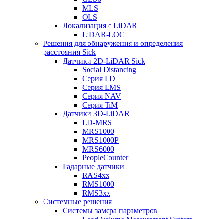
MLS
OLS
Локализация с LiDAR
LiDAR-LOC
Решения для обнаружения и определения
расстояния Sick
Датчики 2D-LiDAR Sick
Social Distancing
Серия LD
Серия LMS
Серия NAV
Серия TiM
Датчики 3D-LiDAR
LD-MRS
MRS1000
MRS1000P
MRS6000
PeopleCounter
Радарные датчики
RAS4xx
RMS1000
RMS3xx
Системные решения
Системы замера параметров