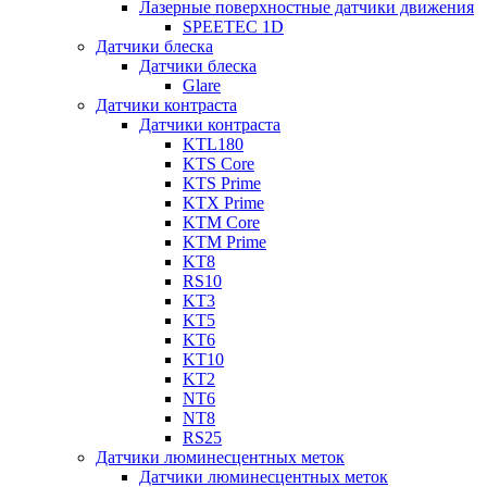
Лазерные поверхностные датчики движения
SPEETEC 1D
Датчики блеска
Датчики блеска
Glare
Датчики контраста
Датчики контраста
KTL180
KTS Core
KTS Prime
KTX Prime
KTM Core
KTM Prime
KT8
RS10
KT3
KT5
KT6
KT10
KT2
NT6
NT8
RS25
Датчики люминесцентных меток
Датчики люминесцентных меток