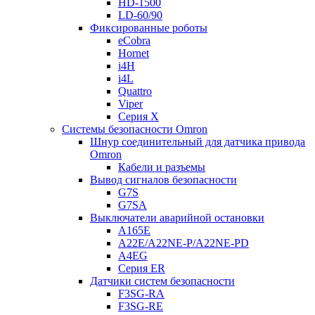
HD-1500
LD-60/90
Фиксированные роботы
eCobra
Hornet
i4H
i4L
Quattro
Viper
Серия X
Системы безопасности Omron
Шнур соединительный для датчика привода
Omron
Кабели и разъемы
Вывод сигналов безопасности
G7S
G7SA
Выключатели аварийной остановки
A165E
A22E/A22NE-P/A22NE-PD
A4EG
Серия ER
Датчики систем безопасности
F3SG-RA
F3SG-RE