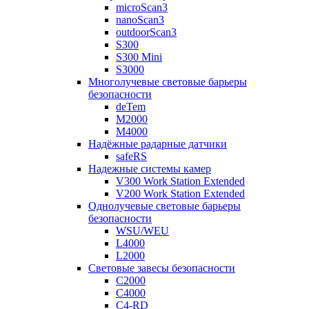
microScan3
nanoScan3
outdoorScan3
S300
S300 Mini
S3000
Многолучевые световые барьеры
безопасности
deTem
M2000
M4000
Надёжные радарные датчики
safeRS
Надежные системы камер
V300 Work Station Extended
V200 Work Station Extended
Однолучевые световые барьеры
безопасности
WSU/WEU
L4000
L2000
Световые завесы безопасности
C2000
C4000
C4-RD