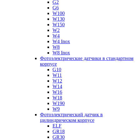
G2
G6
W100
W130
W150
W2
W4
W4 Inox
W8
W8 Inox
Фотоэлектрические датчики в стандартном
корпусе
G10
W11
W12
W14
W16
W18
W190
W9
Фотоэлектрический датчик в
цилиндрическом корпусе
ELF
GR18
GR30