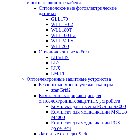
и оптоволоконные кабели
Оптоволоконные фотоэлектрические
датчики
GLL170
WLL170-2
WLL180T
WLL190T-2
WLL24 Ex
WLL260
Оптоволоконные кабели
LBS/LIS
LL3
LLX
LM/LT
Оптоэлектронные защитные устройства
Безопасные многолучевые сканеры
scanGrid2
Комплекты модификации для
оптоэлектронных защитных устройств
Комплект для замены FGS на S3000
Комплект для модификации MSL до
M4000
Комплект для модификации FGS
до deTec4
Лазерные сканеры Sick