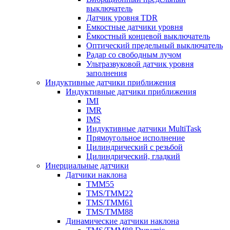
выключатель
Датчик уровня TDR
Емкостные датчики уровня
Ёмкостный концевой выключатель
Оптический предельный выключатель
Радар со свободным лучом
Ультразвуковой датчик уровня
заполнения
Индуктивные датчики приближения
Индуктивные датчики приближения
IMI
IMR
IMS
Индуктивные датчики MultiTask
Прямоугольное исполнение
Цилиндрический с резьбой
Цилиндрический, гладкий
Инерциальные датчики
Датчики наклона
TMM55
TMS/TMM22
TMS/TMM61
TMS/TMM88
Динамические датчики наклона