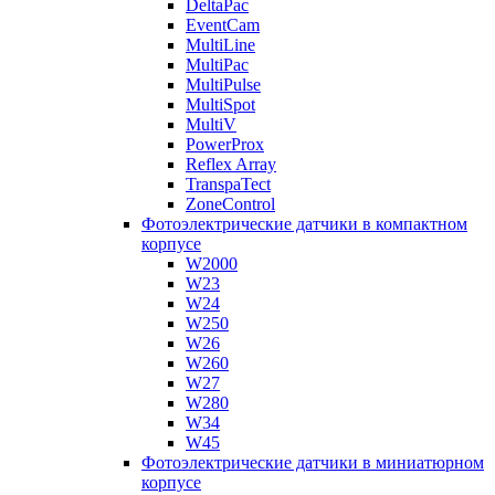
DeltaPac
EventCam
MultiLine
MultiPac
MultiPulse
MultiSpot
MultiV
PowerProx
Reflex Array
TranspaTect
ZoneControl
Фотоэлектрические датчики в компактном
корпусе
W2000
W23
W24
W250
W26
W260
W27
W280
W34
W45
Фотоэлектрические датчики в миниатюрном
корпусе