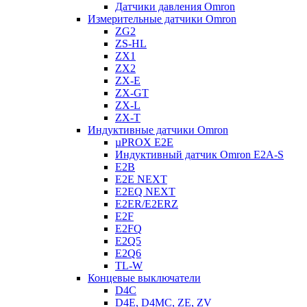
Датчики давления Omron
Измерительные датчики Omron
ZG2
ZS-HL
ZX1
ZX2
ZX-E
ZX-GT
ZX-L
ZX-T
Индуктивные датчики Omron
µPROX E2E
Индуктивный датчик Omron E2A-S
E2B
E2E NEXT
E2EQ NEXT
E2ER/E2ERZ
E2F
E2FQ
E2Q5
E2Q6
TL-W
Концевые выключатели
D4C
D4E, D4MC, ZE, ZV