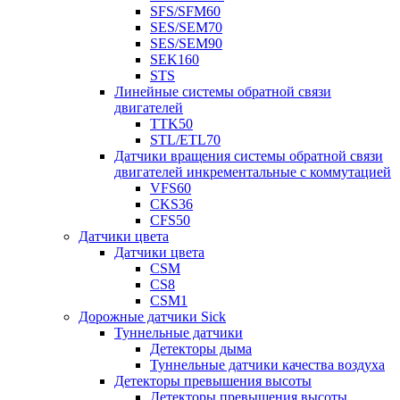
SFS/SFM60
SES/SEM70
SES/SEM90
SEK160
STS
Линейные системы обратной связи
двигателей
TTK50
STL/ETL70
Датчики вращения системы обратной связи
двигателей инкрементальные с коммутацией
VFS60
CKS36
CFS50
Датчики цвета
Датчики цвета
CSM
CS8
CSM1
Дорожные датчики Sick
Туннельные датчики
Детекторы дыма
Туннельные датчики качества воздуха
Детекторы превышения высоты
Детекторы превышения высоты