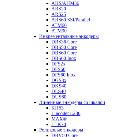
AHS/AHM36
ARS20
ARS25
ARS60 SSI/Parallel
ATM60
ATM90
Инкрементальные энкодеры
DBS36 Core
DBS50 Core
DBS60 Core
DBS60 Inox
DFS2x
DFS60
DFS60 Inox
DGS3x
DKS40
DLS40
DUS60
Линейные энкодеры со шкалой
KH53
Lincoder L230
MAX®
TTK70
Роликовые энкодеры
DBV50 Core