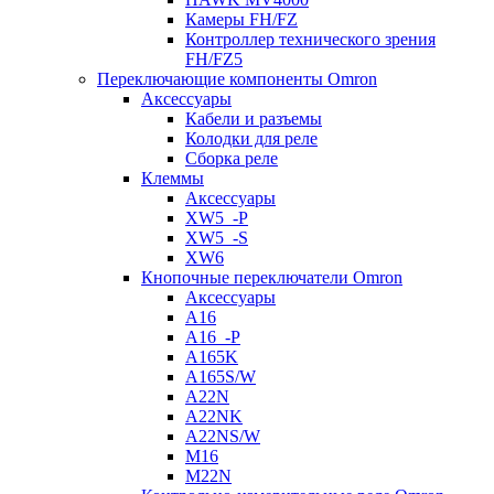
Камеры FH/FZ
Контроллер технического зрения
FH/FZ5
Переключающие компоненты Omron
Аксессуары
Кабели и разъемы
Колодки для реле
Сборка реле
Клеммы
Аксессуары
XW5_-P
XW5_-S
XW6
Кнопочные переключатели Omron
Аксессуары
A16
A16_-P
A165K
A165S/W
A22N
A22NK
A22NS/W
M16
M22N