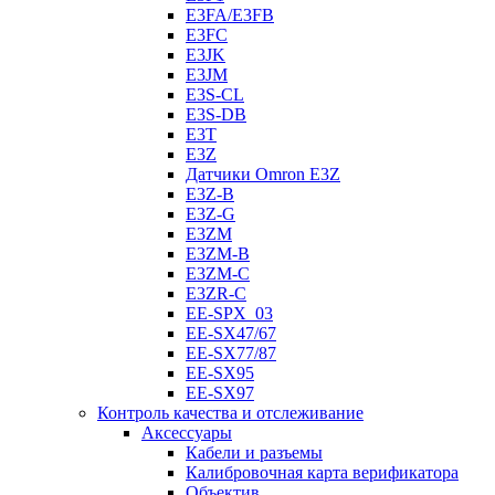
E3FA/E3FB
E3FC
E3JK
E3JM
E3S-CL
E3S-DB
E3T
E3Z
Датчики Omron E3Z
E3Z-B
E3Z-G
E3ZM
E3ZM-B
E3ZM-C
E3ZR-C
EE-SPX_03
EE-SX47/67
EE-SX77/87
EE-SX95
EE-SX97
Контроль качества и отслеживание
Аксессуары
Кабели и разъемы
Калибровочная карта верификатора
Объектив