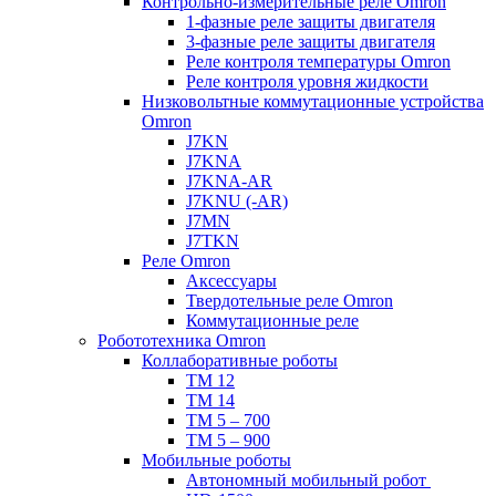
Контрольно-измерительные реле Omron
1-фазные реле защиты двигателя
3-фазные реле защиты двигателя
Реле контроля температуры Omron
Реле контроля уровня жидкости
Низковольтные коммутационные устройства
Omron
J7KN
J7KNA
J7KNA-AR
J7KNU (-AR)
J7MN
J7TKN
Реле Omron
Аксессуары
Твердотельные реле Omron
Коммутационные реле
Робототехника Omron
Коллаборативные роботы
TM 12
TM 14
TM 5 – 700
TM 5 – 900
Мобильные роботы
Автономный мобильный робот