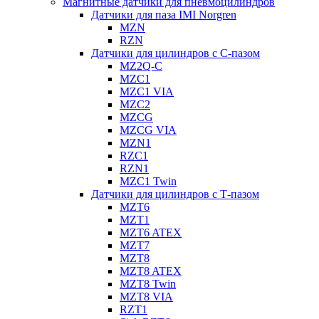
Магнитные датчики для пневмоцилиндров
Датчики для паза IMI Norgren
MZN
RZN
Датчики для цилиндров с С-пазом
MZ2Q-C
MZC1
MZC1 VIA
MZC2
MZCG
MZCG VIA
MZN1
RZC1
RZN1
MZC1 Twin
Датчики для цилиндров с Т-пазом
MZT6
MZT1
MZT6 ATEX
MZT7
MZT8
MZT8 ATEX
MZT8 Twin
MZT8 VIA
RZT1