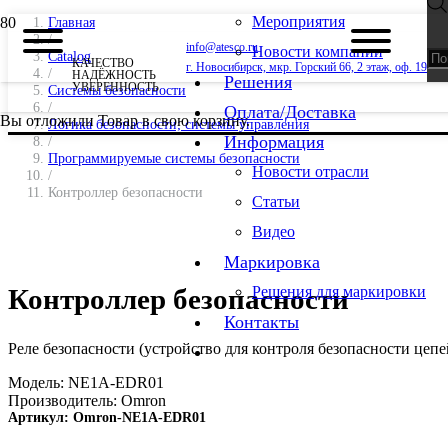
Мероприятия
Главная
/
info@atesco.ru
Новости компании
Catalog
КАЧЕСТВО
г. Новосибирск, мкр. Горский 66, 2 этаж, оф. 19
/
НАДЁЖНОСТЬ
Решения
УВЕРЕННОСТЬ
Системы безопасности
/
Оплата/Доставка
Вы отложили
Товар
в свою корзину.
Логика безопасности; системы управления
Информация
/
Программируемые системы безопасности
Новости отрасли
/
Контроллер безопасности
Статьи
Видео
Маркировка
Контроллер безопасности
Решения для маркировки
Контакты
Реле безопасности (устройство для контроля безопасности це
Модель:
NE1A-EDR01
Производитель:
Omron
Артикул:
Omron-NE1A-EDR01