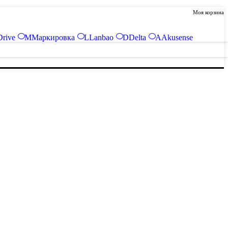
Моя корзина
Drive
М
Маркировка
L
Lanbao
D
Delta
A
Akusense