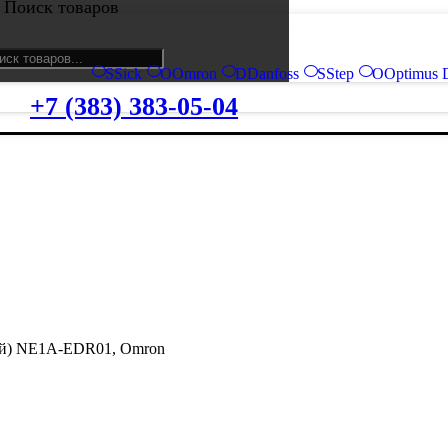
Поиск товаров
S
Sick
O
Omron
D
Danfoss
S
Step
O
Optimus 
+7 (383) 383-05-04
пей) NE1A-EDR01, Omron