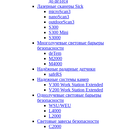
до deTec4
Лазерные сканеры Sick
microScan3
nanoScan3
outdoorScan3
S300
S300 Mini
S3000
Многолучевые световые барьеры
безопасности
deTem
M2000
M4000
Надёжные радарные датчики
safeRS
Надежные системы камер
V300 Work Station Extended
V200 Work Station Extended
Однолучевые световые барьеры
безопасности
WSU/WEU
L4000
L2000
Световые завесы безопасности
C2000