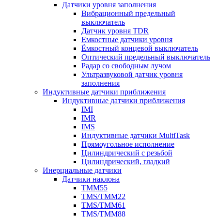
Датчики уровня заполнения
Вибрационный предельный
выключатель
Датчик уровня TDR
Емкостные датчики уровня
Ёмкостный концевой выключатель
Оптический предельный выключатель
Радар со свободным лучом
Ультразвуковой датчик уровня
заполнения
Индуктивные датчики приближения
Индуктивные датчики приближения
IMI
IMR
IMS
Индуктивные датчики MultiTask
Прямоугольное исполнение
Цилиндрический с резьбой
Цилиндрический, гладкий
Инерциальные датчики
Датчики наклона
TMM55
TMS/TMM22
TMS/TMM61
TMS/TMM88