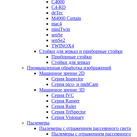
C4000
C4-RD
deTec
M4000 Curtain
mac4
miniTwin
senSe
senSe2
TWINOX4
Стойки для зеркал и приборные стойки
Приборные стойки
Стойки для зеркал
Промышленная обработка изображений
Машинное зрение 2D
Серия Inspector
Серия pico- и midiCam
Машинное зрение 3D
Серия IVC
Серия Ranger
Серия Ruler
Серия TriSpector
Серия Visionary
Пылемеры
Пылемеры с отражением рассеянного света
Пылемеры с отражением рассеянного