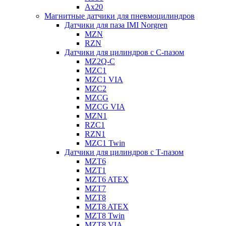
Ax20
Магнитные датчики для пневмоцилиндров
Датчики для паза IMI Norgren
MZN
RZN
Датчики для цилиндров с С-пазом
MZ2Q-C
MZC1
MZC1 VIA
MZC2
MZCG
MZCG VIA
MZN1
RZC1
RZN1
MZC1 Twin
Датчики для цилиндров с Т-пазом
MZT6
MZT1
MZT6 ATEX
MZT7
MZT8
MZT8 ATEX
MZT8 Twin
MZT8 VIA