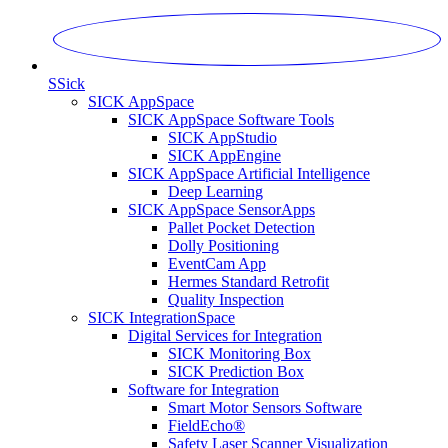
S
Sick
SICK AppSpace
SICK AppSpace Software Tools
SICK AppStudio
SICK AppEngine
SICK AppSpace Artificial Intelligence
Deep Learning
SICK AppSpace SensorApps
Pallet Pocket Detection
Dolly Positioning
EventCam App
Hermes Standard Retrofit
Quality Inspection
SICK IntegrationSpace
Digital Services for Integration
SICK Monitoring Box
SICK Prediction Box
Software for Integration
Smart Motor Sensors Software
FieldEcho®
Safety Laser Scanner Visualization