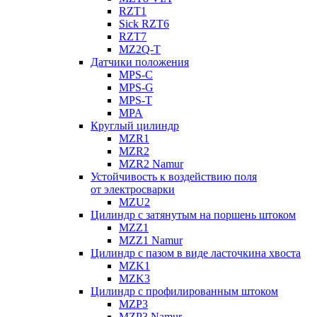
RZT1
Sick RZT6
RZT7
MZ2Q-T
Датчики положения
MPS-C
MPS-G
MPS-T
MPA
Круглый цилиндр
MZR1
MZR2
MZR2 Namur
Устойчивость к воздействию поля
от электросварки
MZU2
Цилиндр с затянутым на поршень штоком
MZZ1
MZZ1 Namur
Цилиндр с пазом в виде ласточкина хвоста
MZK1
MZK3
Цилиндр с профилированным штоком
MZP3
MZP3 Namur