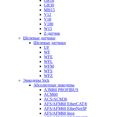
GR18
GR30
MH15
V12
V18
V180
W15
Z-датчик
Щелевые датчики
Щелевые датчики
UF
WF
WFE
WFL
WFM
WFS
WFZ
Энкодеры Sick
Абсолютные энкодеры
A3M60 PROFIBUS
ACM60
ACS/ACM36
AFS/AFM60 EtherCAT®
AFS/AFM60 EtherNet/IP
AFS/AFM60 Inox