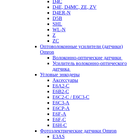
D4C
D4E, D4MC, ZE, ZV
D4ER-N
D5B
SHL
WL-N
Z
ZC
Оптоволоконные усилители (датчики)
Omron
Волоконно-оптические датчики
Усилитель волоконно-оптического
датчика
Угловые энкодеры
Аксессуары
E6A2-C
E6B2-C
E6C2-C / E6C3-C
E6C3-A
E6CP-A
E6F-A
E6F-C
E6H-C
Фотоэлектрические датчики Omron
E3AS