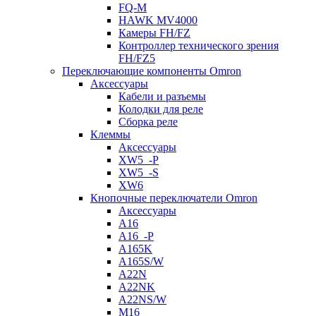
FQ-M
HAWK MV4000
Камеры FH/FZ
Контроллер технического зрения
FH/FZ5
Переключающие компоненты Omron
Аксессуары
Кабели и разъемы
Колодки для реле
Сборка реле
Клеммы
Аксессуары
XW5_-P
XW5_-S
XW6
Кнопочные переключатели Omron
Аксессуары
A16
A16_-P
A165K
A165S/W
A22N
A22NK
A22NS/W
M16