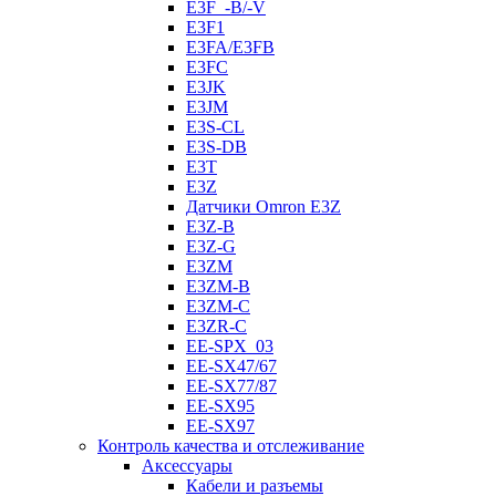
E3F_-B/-V
E3F1
E3FA/E3FB
E3FC
E3JK
E3JM
E3S-CL
E3S-DB
E3T
E3Z
Датчики Omron E3Z
E3Z-B
E3Z-G
E3ZM
E3ZM-B
E3ZM-C
E3ZR-C
EE-SPX_03
EE-SX47/67
EE-SX77/87
EE-SX95
EE-SX97
Контроль качества и отслеживание
Аксессуары
Кабели и разъемы