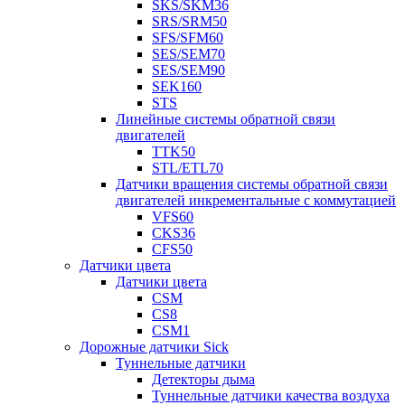
SKS/SKM36
SRS/SRM50
SFS/SFM60
SES/SEM70
SES/SEM90
SEK160
STS
Линейные системы обратной связи
двигателей
TTK50
STL/ETL70
Датчики вращения системы обратной связи
двигателей инкрементальные с коммутацией
VFS60
CKS36
CFS50
Датчики цвета
Датчики цвета
CSM
CS8
CSM1
Дорожные датчики Sick
Туннельные датчики
Детекторы дыма
Туннельные датчики качества воздуха