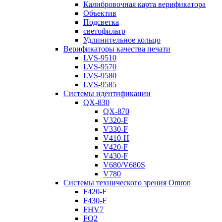
Калибровочная карта верификатора
Объектив
Подсветка
светофильтр
Удлинительное кольцо
Верификаторы качества печати
LVS-9510
LVS-9570
LVS-9580
LVS-9585
Системы идентификации
QX-830
QX-870
V320-F
V330-F
V410-H
V420-F
V430-F
V680/V680S
V780
Системы технического зрения Omron
F420-F
F430-F
FHV7
FQ2