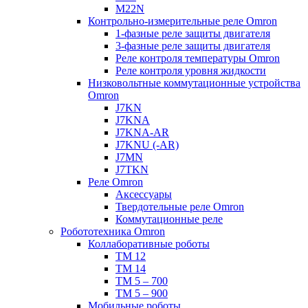
M22N
Контрольно-измерительные реле Omron
1-фазные реле защиты двигателя
3-фазные реле защиты двигателя
Реле контроля температуры Omron
Реле контроля уровня жидкости
Низковольтные коммутационные устройства
Omron
J7KN
J7KNA
J7KNA-AR
J7KNU (-AR)
J7MN
J7TKN
Реле Omron
Аксессуары
Твердотельные реле Omron
Коммутационные реле
Робототехника Omron
Коллаборативные роботы
TM 12
TM 14
TM 5 – 700
TM 5 – 900
Мобильные роботы