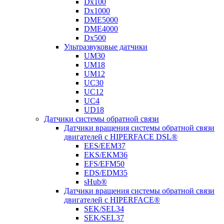
Dx100
Dx1000
DME5000
DME4000
Dx500
Ультразвуковые датчики
UM30
UM18
UM12
UC30
UC12
UC4
UD18
Датчики системы обратной связи
Датчики вращения системы обратной связи
двигателей с HIPERFACE DSL®
EES/EEM37
EKS/EKM36
EFS/EFM50
EDS/EDM35
sHub®
Датчики вращения системы обратной связи
двигателей с HIPERFACE®
SEK/SEL34
SEK/SEL37