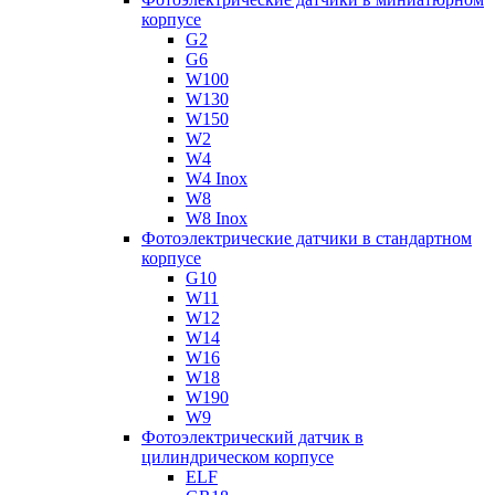
корпусе
G2
G6
W100
W130
W150
W2
W4
W4 Inox
W8
W8 Inox
Фотоэлектрические датчики в стандартном
корпусе
G10
W11
W12
W14
W16
W18
W190
W9
Фотоэлектрический датчик в
цилиндрическом корпусе
ELF