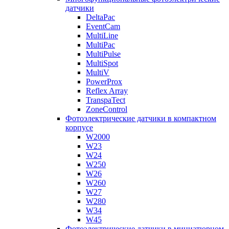
датчики
DeltaPac
EventCam
MultiLine
MultiPac
MultiPulse
MultiSpot
MultiV
PowerProx
Reflex Array
TranspaTect
ZoneControl
Фотоэлектрические датчики в компактном
корпусе
W2000
W23
W24
W250
W26
W260
W27
W280
W34
W45
Фотоэлектрические датчики в миниатюрном