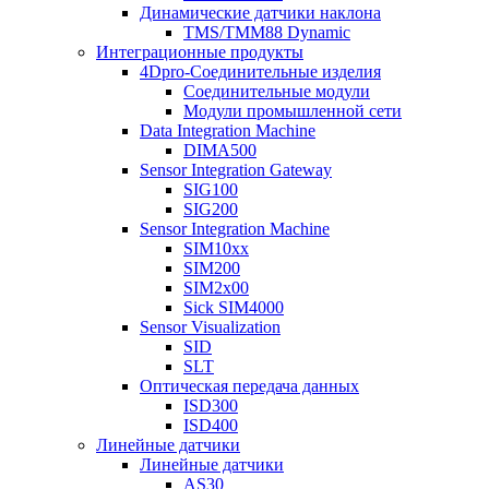
Динамические датчики наклона
TMS/TMM88 Dynamic
Интеграционные продукты
4Dpro-Соединительные изделия
Соединительные модули
Модули промышленной сети
Data Integration Machine
DIMA500
Sensor Integration Gateway
SIG100
SIG200
Sensor Integration Machine
SIM10xx
SIM200
SIM2x00
Sick SIM4000
Sensor Visualization
SID
SLT
Оптическая передача данных
ISD300
ISD400
Линейные датчики
Линейные датчики
AS30