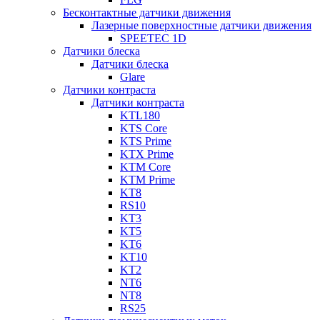
Бесконтактные датчики движения
Лазерные поверхностные датчики движения
SPEETEC 1D
Датчики блеска
Датчики блеска
Glare
Датчики контраста
Датчики контраста
KTL180
KTS Core
KTS Prime
KTX Prime
KTM Core
KTM Prime
KT8
RS10
KT3
KT5
KT6
KT10
KT2
NT6
NT8
RS25