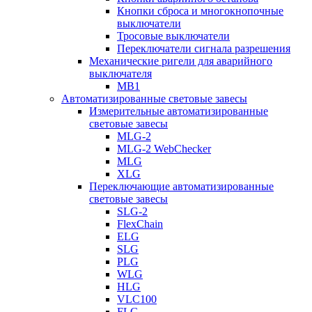
Кнопки сброса и многокнопочные
выключатели
Тросовые выключатели
Переключатели сигнала разрешения
Механические ригели для аварийного
выключателя
MB1
Автоматизированные световые завесы
Измерительные автоматизированные
световые завесы
MLG-2
MLG-2 WebChecker
MLG
XLG
Переключающие автоматизированные
световые завесы
SLG-2
FlexChain
ELG
SLG
PLG
WLG
HLG
VLC100
FLG