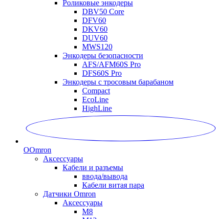
Роликовые энкодеры
DBV50 Core
DFV60
DKV60
DUV60
MWS120
Энкодеры безопасности
AFS/AFM60S Pro
DFS60S Pro
Энкодеры с тросовым барабаном
Compact
EcoLine
HighLine
O
Omron
Аксессуары
Кабели и разъемы
ввода/вывода
Кабели витая пара
Датчики Omron
Аксессуары
M8