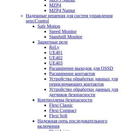
MZP4
MZP4 Namur
Надежные решения для систем управления
sens:Control
Safe Motion
Speed Monitor
Standstill Monitor
Защитные реле
ReLy
UE401
UE402
UE403
Расширение выходов для OSSD
Расширение контактов
Устройства обработки данных для
переключающих контактов
Устройство обработки данных для
датчиков безопасности
Контроллеры безопасности
Flexi Classic
Flexi Compact
Flexi Soft
Надежная цепь последовательного
включения