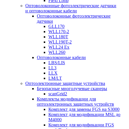
Flexi Loop
Оптоволоконные фотоэлектрические датчики
и оптоволоконные кабели
Оптоволоконные фотоэлектрические
датчики
GLL170
WLL170-2
WLL180T
WLL190T-2
WLL24 Ex
WLL260
Оптоволоконные кабели
LBS/LIS
LL3
LLX
LM/LT
Оптоэлектронные защитные устройства
Безопасные многолучевые сканеры
scanGrid2
Комплекты модификации для
оптоэлектронных защитных устройств
Комплект для замены FGS на S3000
Комплект для модификации MSL до
M4000
Комплект для модификации FGS