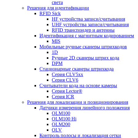
света
Решения для идентификации
RFID Sick
HF устройства записи/считывания
UHF устройства записи/считывания
RFID транспондер и антенны
Идентификация с магнитным кодированием
MIS
Мобильные ручные сканеры штрихкодов
1D
Ручные 2D сканеры штрих кода
DPM
Стационарные сканеры штрихкода
Серия CLV5xx
Серия CLV6
Считыватели кода на основе камеры
Серия Lector®
Серия ICR
Решения для локализации и позиционирования
Датчики измерения линейного положения
OLM100
OLM100 Hi
OLM200
OLV
Контроль полосы и локализация сетки