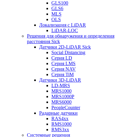
GLS100
GLS6
MLS
OLS
Локализация с LiDAR
LiDAR-LOC
Решения для обнаружения и определения
расстояния Sick
Датчики 2D-LiDAR Sick
Social Distancing
Серия LD
Серия LMS
Серия NAV
Серия TiM
Датчики 3D-LiDAR
LD-MRS
MRS1000
MRS1000P
MRS6000
PeopleCounter
Радарные датчики
RAS4xx
RMS1000
RMS3xx
Системные решения