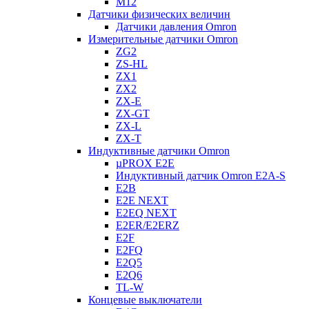
M12
Датчики физических величин
Датчики давления Omron
Измерительные датчики Omron
ZG2
ZS-HL
ZX1
ZX2
ZX-E
ZX-GT
ZX-L
ZX-T
Индуктивные датчики Omron
µPROX E2E
Индуктивный датчик Omron E2A-S
E2B
E2E NEXT
E2EQ NEXT
E2ER/E2ERZ
E2F
E2FQ
E2Q5
E2Q6
TL-W
Концевые выключатели