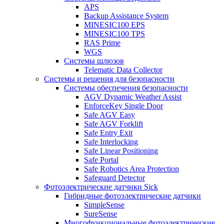
APS
Backup Assistance System
MINESIC100 EPS
MINESIC100 TPS
RAS Prime
WGS
Системы шлюзов
Telematic Data Collector
Системы и решения для безопасности
Системы обеспечения безопасности
AGV Dynamic Weather Assist
EnforceKey Single Door
Safe AGV Easy
Safe AGV Forklift
Safe Entry Exit
Safe Interlocking
Safe Linear Positioning
Safe Portal
Safe Robotics Area Protection
Safeguard Detector
Фотоэлектрические датчики Sick
Гибридные фотоэлектрические датчики
SimpleSense
SureSense
Многофункциональные фотоэлектрические