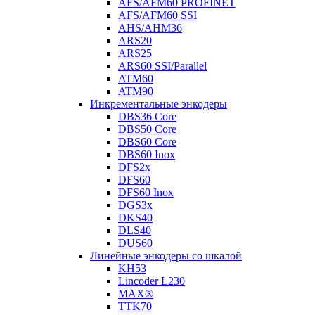
AFS/AFM60 PROFINET
AFS/AFM60 SSI
AHS/AHM36
ARS20
ARS25
ARS60 SSI/Parallel
ATM60
ATM90
Инкрементальные энкодеры
DBS36 Core
DBS50 Core
DBS60 Core
DBS60 Inox
DFS2x
DFS60
DFS60 Inox
DGS3x
DKS40
DLS40
DUS60
Линейные энкодеры со шкалой
KH53
Lincoder L230
MAX®
TTK70