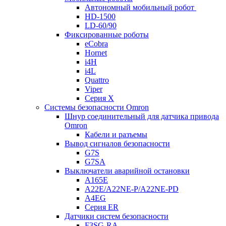
Автономный мобильный робот
HD-1500
LD-60/90
Фиксированные роботы
eCobra
Hornet
i4H
i4L
Quattro
Viper
Серия X
Системы безопасности Omron
Шнур соединительный для датчика привода
Omron
Кабели и разъемы
Вывод сигналов безопасности
G7S
G7SA
Выключатели аварийной остановки
A165E
A22E/A22NE-P/A22NE-PD
A4EG
Серия ER
Датчики систем безопасности
F3SG-RA