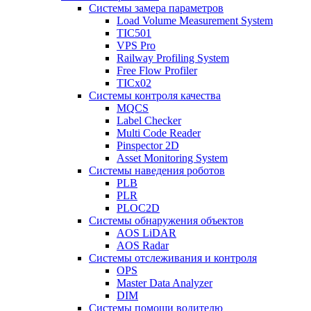
Системы замера параметров
Load Volume Measurement System
TIC501
VPS Pro
Railway Profiling System
Free Flow Profiler
TICx02
Системы контроля качества
MQCS
Label Checker
Multi Code Reader
Pinspector 2D
Asset Monitoring System
Системы наведения роботов
PLB
PLR
PLOC2D
Системы обнаружения объектов
AOS LiDAR
AOS Radar
Системы отслеживания и контроля
OPS
Master Data Analyzer
DIM
Системы помощи водителю