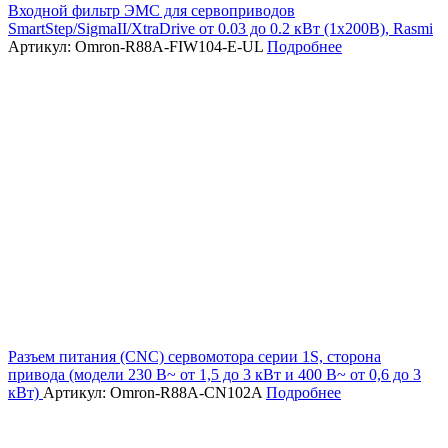
Входной фильтр ЭМС для сервоприводов
SmartStep/SigmaII/XtraDrive от 0.03 до 0.2 кВт (1х200В), Rasmi
Артикул: Omron-R88A-FIW104-E-UL
Подробнее
Разъем питания (CNC) сервомотора серии 1S, сторона
привода (модели 230 В~ от 1,5 до 3 кВт и 400 В~ от 0,6 до 3
кВт)
Артикул: Omron-R88A-CN102A
Подробнее