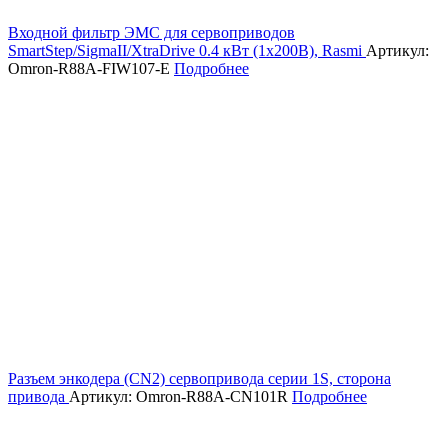
Входной фильтр ЭМС для сервоприводов
SmartStep/SigmaII/XtraDrive 0.4 кВт (1х200В), Rasmi
Артикул:
Omron-R88A-FIW107-E
Подробнее
Разъем энкодера (CN2) сервопривода серии 1S, сторона
привода
Артикул: Omron-R88A-CN101R
Подробнее