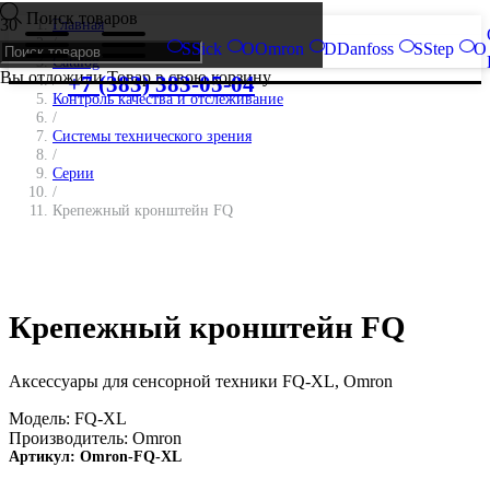
Поиск товаров
Главная
/
S
Sick
O
Omron
D
Danfoss
S
Step
O
Catalog
Вы отложили
Товар
в свою корзину.
/
+7 (383) 383-05-04
Контроль качества и отслеживание
/
Системы технического зрения
/
Серии
/
Крепежный кронштейн FQ
Крепежный кронштейн FQ
Аксессуары для сенсорной техники FQ-XL, Omron
Модель:
FQ-XL
Производитель:
Omron
Артикул:
Omron-FQ-XL