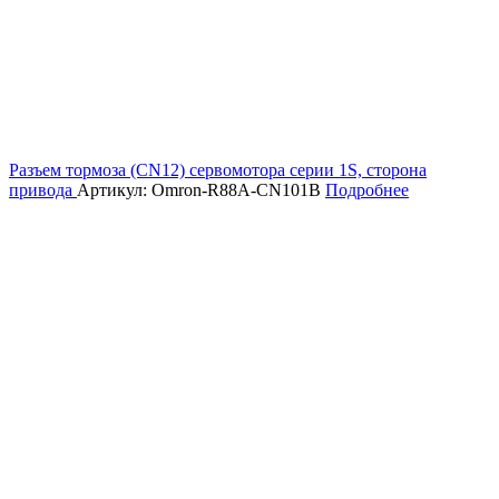
Разъем тормоза (CN12) сервомотора серии 1S, сторона
привода
Артикул: Omron-R88A-CN101B
Подробнее