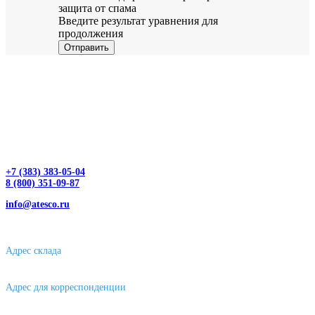
защита от спама
Введите результат уравнения для
продолжения
Отправить
+7 (383) 383-05-04
8 (800) 351-09-87
info@atesco.ru
630032, г. Новосибирск, мкр. Горский 66, 2 этаж, оф. 2.28/2
Адрес склада
630088, г. Новосибирске, ул. Петухова, 63/4, ворота 16
Адрес для корреспонденции
656043, г. Барнаул, ул. Короленко, д. 105