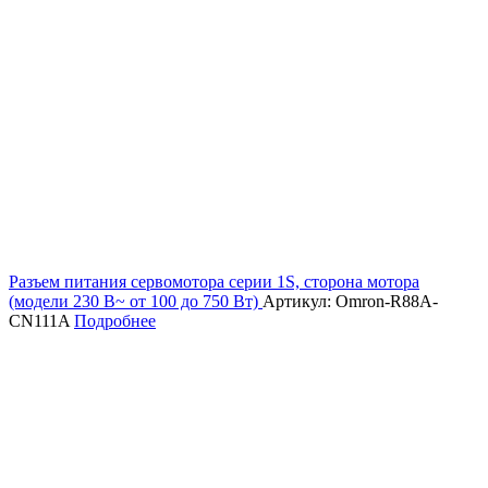
Разъем питания сервомотора серии 1S, сторона мотора
(модели 230 В~ от 100 до 750 Вт)
Артикул: Omron-R88A-
CN111A
Подробнее