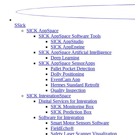
S
Sick
SICK AppSpace
SICK AppSpace Software Tools
SICK AppStudio
SICK AppEngine
SICK AppSpace Artificial Intelligence
Deep Learning
SICK AppSpace SensorApps
Pallet Pocket Detection
Dolly Positioning
EventCam App
Hermes Standard Retrofit
Quality Inspection
SICK IntegrationSpace
Digital Services for Integration
SICK Monitoring Box
SICK Prediction Box
Software for Integration
Smart Motor Sensors Software
FieldEcho®
Safety Laser Scanner Visualization