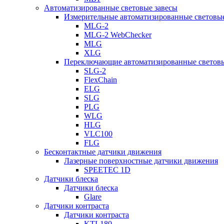
Автоматизированные световые завесы
Измерительные автоматизированные световые
MLG-2
MLG-2 WebChecker
MLG
XLG
Переключающие автоматизированные световы
SLG-2
FlexChain
ELG
SLG
PLG
WLG
HLG
VLC100
FLG
Бесконтактные датчики движения
Лазерные поверхностные датчики движения
SPEETEC 1D
Датчики блеска
Датчики блеска
Glare
Датчики контраста
Датчики контраста
KTL180