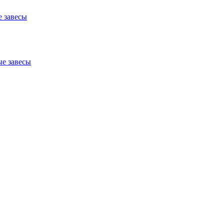
 завесы
е завесы