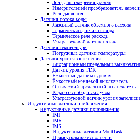
Зонд для измерения уровня
Измерительный преобразователь давлен
Реле давления
Датчики потока воды
Лазерный датчик объемного расхода
Термический датчик расхода
Термическое реле расхода
Ультразвуковой датчик потока
Датчики температуры
Погружные датчики температуры
Датчики уровня заполнения
Вибрационный предельный выключател
Датчик уровня TDR
Емкостные датчики уровня
Ёмкостный концевой выключатель
Оптический предельный выключатель
Радар со свободным лучом
Ультразвуковой датчик уровня заполнен
Индуктивные датчики приближения
Индуктивные датчики приближения
IMI
IMR
IMS
Индуктивные датчики MultiTask
Прямоугольное исполнение