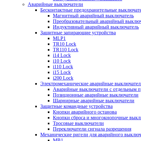
Аварийные выключатели
Бесконтактные предохранительные выключат
Магнитный аварийный выключатель
Преобразовательный аварийный выключ
Индуктивный аварийный выключатель
Защитные запирающие устройства
MLP1
TR10 Lock
TR110 Lock
i14 Lock
i10 Lock
i110 Lock
i15 Lock
i200 Lock
Электромеханические аварийные выключател
Аварийные выключатели с отдельным п
Позиционные аварийные выключатели
Шарнирные аварийные выключатели
Защитные командные устройства
Кнопки аварийного останова
Кнопки сброса и многокнопочные выкл
Тросовые выключатели
Переключатели сигнала разрешения
Механические ригели для аварийного выключ
MB1