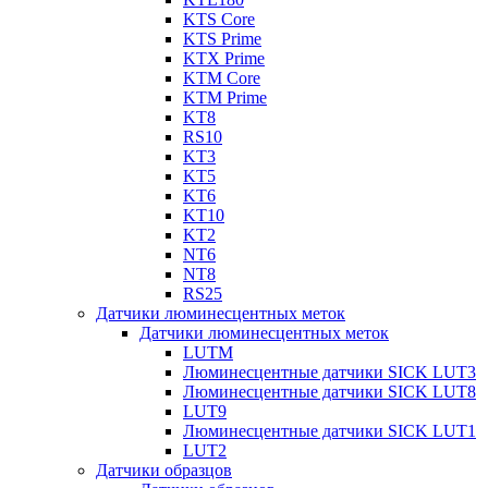
KTS Core
KTS Prime
KTX Prime
KTM Core
KTM Prime
KT8
RS10
KT3
KT5
KT6
KT10
KT2
NT6
NT8
RS25
Датчики люминесцентных меток
Датчики люминесцентных меток
LUTM
Люминесцентные датчики SICK LUT3
Люминесцентные датчики SICK LUT8
LUT9
Люминесцентные датчики SICK LUT1
LUT2
Датчики образцов