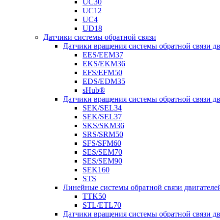
UC30
UC12
UC4
UD18
Датчики системы обратной связи
Датчики вращения системы обратной связи 
EES/EEM37
EKS/EKM36
EFS/EFM50
EDS/EDM35
sHub®
Датчики вращения системы обратной связи 
SEK/SEL34
SEK/SEL37
SKS/SKM36
SRS/SRM50
SFS/SFM60
SES/SEM70
SES/SEM90
SEK160
STS
Линейные системы обратной связи двигателе
TTK50
STL/ETL70
Датчики вращения системы обратной связи д