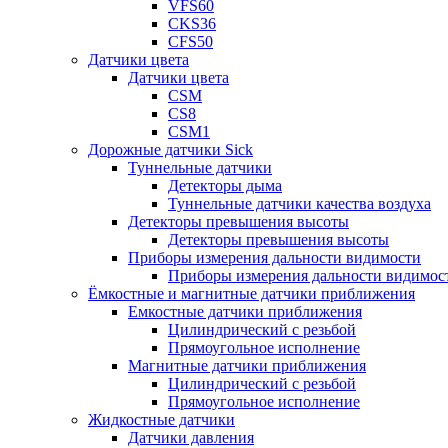
VFS60
CKS36
CFS50
Датчики цвета
Датчики цвета
CSM
CS8
CSM1
Дорожные датчики Sick
Туннельные датчики
Детекторы дыма
Туннельные датчики качества воздуха
Детекторы превышения высоты
Детекторы превышения высоты
Приборы измерения дальности видимости
Приборы измерения дальности видимос
Ёмкостные и магнитные датчики приближения
Емкостные датчики приближения
Цилиндрический с резьбой
Прямоугольное исполнение
Магнитные датчики приближения
Цилиндрический с резьбой
Прямоугольное исполнение
Жидкостные датчики
Датчики давления