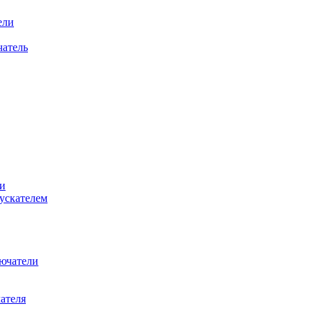
ели
атель
и
ускателем
ючатели
ателя