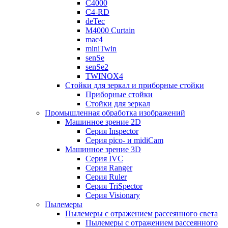
C4000
C4-RD
deTec
M4000 Curtain
mac4
miniTwin
senSe
senSe2
TWINOX4
Стойки для зеркал и приборные стойки
Приборные стойки
Стойки для зеркал
Промышленная обработка изображений
Машинное зрение 2D
Серия Inspector
Серия pico- и midiCam
Машинное зрение 3D
Серия IVC
Серия Ranger
Серия Ruler
Серия TriSpector
Серия Visionary
Пылемеры
Пылемеры с отражением рассеянного света
Пылемеры с отражением рассеянного