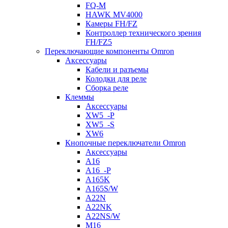
FQ-M
HAWK MV4000
Камеры FH/FZ
Контроллер технического зрения
FH/FZ5
Переключающие компоненты Omron
Аксессуары
Кабели и разъемы
Колодки для реле
Сборка реле
Клеммы
Аксессуары
XW5_-P
XW5_-S
XW6
Кнопочные переключатели Omron
Аксессуары
A16
A16_-P
A165K
A165S/W
A22N
A22NK
A22NS/W
M16