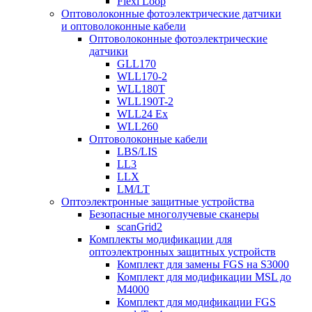
Flexi Loop
Оптоволоконные фотоэлектрические датчики
и оптоволоконные кабели
Оптоволоконные фотоэлектрические
датчики
GLL170
WLL170-2
WLL180T
WLL190T-2
WLL24 Ex
WLL260
Оптоволоконные кабели
LBS/LIS
LL3
LLX
LM/LT
Оптоэлектронные защитные устройства
Безопасные многолучевые сканеры
scanGrid2
Комплекты модификации для
оптоэлектронных защитных устройств
Комплект для замены FGS на S3000
Комплект для модификации MSL до
M4000
Комплект для модификации FGS