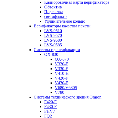
Калибровочная карта верификатора
Объектив
Подсветка
светофильтр
Удлинительное кольцо
Верификаторы качества печати
LVS-9510
LVS-9570
LVS-9580
LVS-9585
Системы идентификации
QX-830
QX-870
V320-F
V330-F
V410-H
V420-F
V430-F
V680/V680S
V780
Системы технического зрения Omron
F420-F
F430-F
FHV7
FQ2