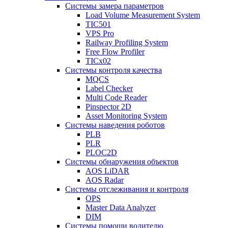
Системы замера параметров
Load Volume Measurement System
TIC501
VPS Pro
Railway Profiling System
Free Flow Profiler
TICx02
Системы контроля качества
MQCS
Label Checker
Multi Code Reader
Pinspector 2D
Asset Monitoring System
Системы наведения роботов
PLB
PLR
PLOC2D
Системы обнаружения объектов
AOS LiDAR
AOS Radar
Системы отслеживания и контроля
OPS
Master Data Analyzer
DIM
Системы помощи водителю