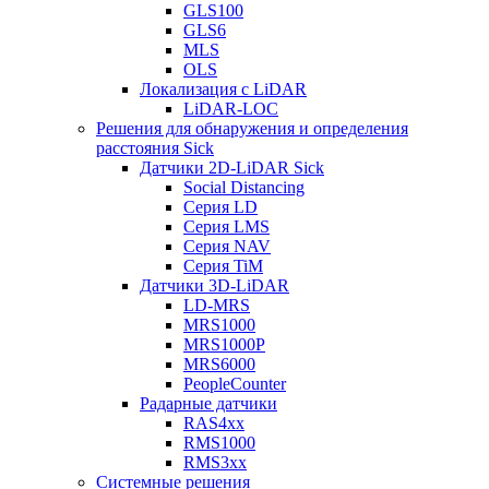
GLS100
GLS6
MLS
OLS
Локализация с LiDAR
LiDAR-LOC
Решения для обнаружения и определения
расстояния Sick
Датчики 2D-LiDAR Sick
Social Distancing
Серия LD
Серия LMS
Серия NAV
Серия TiM
Датчики 3D-LiDAR
LD-MRS
MRS1000
MRS1000P
MRS6000
PeopleCounter
Радарные датчики
RAS4xx
RMS1000
RMS3xx
Системные решения