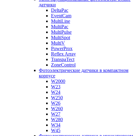
датчики
DeltaPac
EventCam
MultiLine
MultiPac
MultiPulse
MultiSpot
MultiV
PowerProx
Reflex Array
TranspaTect
ZoneControl
Фотоэлектрические датчики в компактном
корпусе
W2000
W23
W24
W250
W26
W260
W27
W280
W34
W45
Фотоэлектрические датчики в миниатюрном