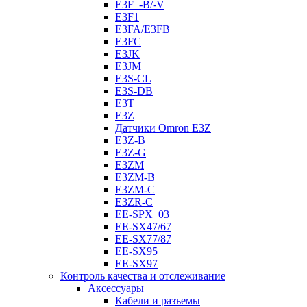
E3F_-B/-V
E3F1
E3FA/E3FB
E3FC
E3JK
E3JM
E3S-CL
E3S-DB
E3T
E3Z
Датчики Omron E3Z
E3Z-B
E3Z-G
E3ZM
E3ZM-B
E3ZM-C
E3ZR-C
EE-SPX_03
EE-SX47/67
EE-SX77/87
EE-SX95
EE-SX97
Контроль качества и отслеживание
Аксессуары
Кабели и разъемы