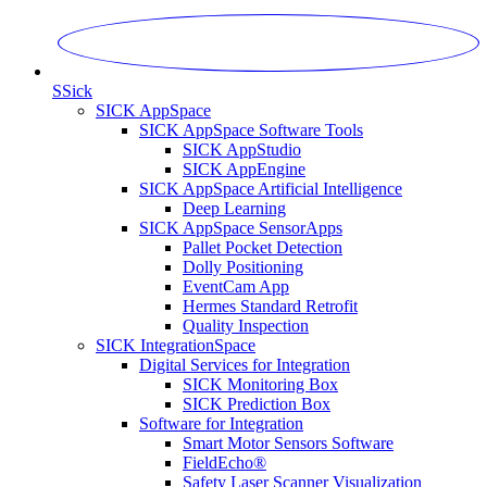
S
Sick
SICK AppSpace
SICK AppSpace Software Tools
SICK AppStudio
SICK AppEngine
SICK AppSpace Artificial Intelligence
Deep Learning
SICK AppSpace SensorApps
Pallet Pocket Detection
Dolly Positioning
EventCam App
Hermes Standard Retrofit
Quality Inspection
SICK IntegrationSpace
Digital Services for Integration
SICK Monitoring Box
SICK Prediction Box
Software for Integration
Smart Motor Sensors Software
FieldEcho®
Safety Laser Scanner Visualization