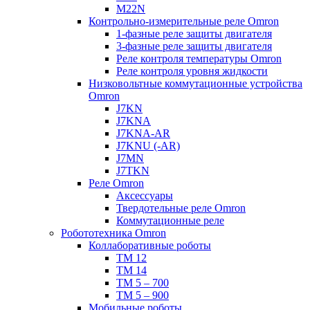
M22N
Контрольно-измерительные реле Omron
1-фазные реле защиты двигателя
3-фазные реле защиты двигателя
Реле контроля температуры Omron
Реле контроля уровня жидкости
Низковольтные коммутационные устройства
Omron
J7KN
J7KNA
J7KNA-AR
J7KNU (-AR)
J7MN
J7TKN
Реле Omron
Аксессуары
Твердотельные реле Omron
Коммутационные реле
Робототехника Omron
Коллаборативные роботы
TM 12
TM 14
TM 5 – 700
TM 5 – 900
Мобильные роботы