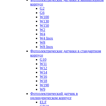
корпусе
G2
G6
W100
W130
W150
W2
W4
W4 Inox
W8
W8 Inox
Фотоэлектрические датчики в стандартном
корпусе
G10
W11
W12
W14
W16
W18
W190
W9
Фотоэлектрический датчик в
цилиндрическом корпусе
ELF