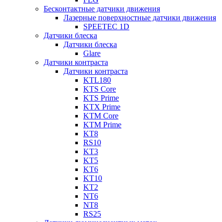
Бесконтактные датчики движения
Лазерные поверхностные датчики движения
SPEETEC 1D
Датчики блеска
Датчики блеска
Glare
Датчики контраста
Датчики контраста
KTL180
KTS Core
KTS Prime
KTX Prime
KTM Core
KTM Prime
KT8
RS10
KT3
KT5
KT6
KT10
KT2
NT6
NT8
RS25