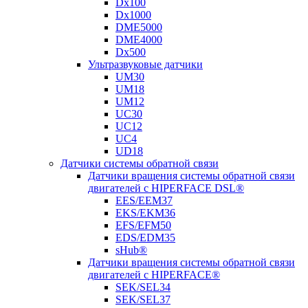
Dx100
Dx1000
DME5000
DME4000
Dx500
Ультразвуковые датчики
UM30
UM18
UM12
UC30
UC12
UC4
UD18
Датчики системы обратной связи
Датчики вращения системы обратной связи
двигателей с HIPERFACE DSL®
EES/EEM37
EKS/EKM36
EFS/EFM50
EDS/EDM35
sHub®
Датчики вращения системы обратной связи
двигателей с HIPERFACE®
SEK/SEL34
SEK/SEL37