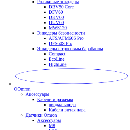
Роликовые энкодеры
DBV50 Core
DFV60
DKV60
DUV60
MWS120
Энкодеры безопасности
AFS/AFM60S Pro
DFS60S Pro
Энкодеры с тросовым барабаном
Compact
EcoLine
HighLine
O
Omron
Аксессуары
Кабели и разъемы
ввода/вывода
Кабели витая пара
Датчики Omron
Аксессуары
M8