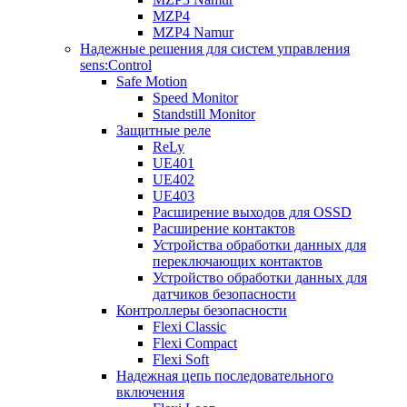
MZP4
MZP4 Namur
Надежные решения для систем управления
sens:Control
Safe Motion
Speed Monitor
Standstill Monitor
Защитные реле
ReLy
UE401
UE402
UE403
Расширение выходов для OSSD
Расширение контактов
Устройства обработки данных для
переключающих контактов
Устройство обработки данных для
датчиков безопасности
Контроллеры безопасности
Flexi Classic
Flexi Compact
Flexi Soft
Надежная цепь последовательного
включения