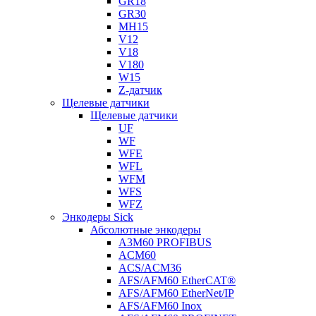
GR18
GR30
MH15
V12
V18
V180
W15
Z-датчик
Щелевые датчики
Щелевые датчики
UF
WF
WFE
WFL
WFM
WFS
WFZ
Энкодеры Sick
Абсолютные энкодеры
A3M60 PROFIBUS
ACM60
ACS/ACM36
AFS/AFM60 EtherCAT®
AFS/AFM60 EtherNet/IP
AFS/AFM60 Inox