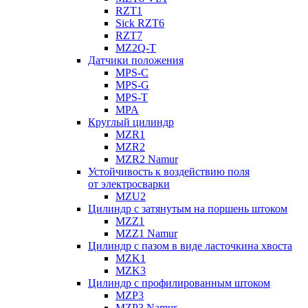
RZT1
Sick RZT6
RZT7
MZ2Q-T
Датчики положения
MPS-C
MPS-G
MPS-T
MPA
Круглый цилиндр
MZR1
MZR2
MZR2 Namur
Устойчивость к воздействию поля
от электросварки
MZU2
Цилиндр с затянутым на поршень штоком
MZZ1
MZZ1 Namur
Цилиндр с пазом в виде ласточкина хвоста
MZK1
MZK3
Цилиндр с профилированным штоком
MZP3
MZP3 Namur