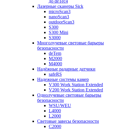
до deTec4
Лазерные сканеры Sick
microScan3
nanoScan3
outdoorScan3
S300
S300 Mini
S3000
Многолучевые световые барьеры
безопасности
deTem
M2000
M4000
Надёжные радарные датчики
safeRS
Надежные системы камер
V300 Work Station Extended
V200 Work Station Extended
Однолучевые световые барьеры
безопасности
WSU/WEU
L4000
L2000
Световые завесы безопасности
C2000