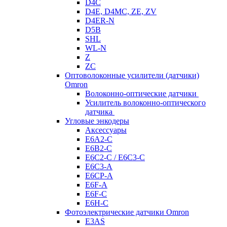
D4C
D4E, D4MC, ZE, ZV
D4ER-N
D5B
SHL
WL-N
Z
ZC
Оптоволоконные усилители (датчики)
Omron
Волоконно-оптические датчики
Усилитель волоконно-оптического
датчика
Угловые энкодеры
Аксессуары
E6A2-C
E6B2-C
E6C2-C / E6C3-C
E6C3-A
E6CP-A
E6F-A
E6F-C
E6H-C
Фотоэлектрические датчики Omron
E3AS