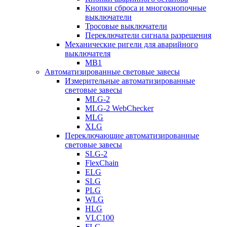
Кнопки сброса и многокнопочные
выключатели
Тросовые выключатели
Переключатели сигнала разрешения
Механические ригели для аварийного
выключателя
MB1
Автоматизированные световые завесы
Измерительные автоматизированные
световые завесы
MLG-2
MLG-2 WebChecker
MLG
XLG
Переключающие автоматизированные
световые завесы
SLG-2
FlexChain
ELG
SLG
PLG
WLG
HLG
VLC100
FLG