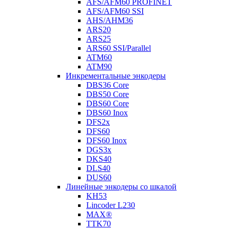
AFS/AFM60 PROFINET
AFS/AFM60 SSI
AHS/AHM36
ARS20
ARS25
ARS60 SSI/Parallel
ATM60
ATM90
Инкрементальные энкодеры
DBS36 Core
DBS50 Core
DBS60 Core
DBS60 Inox
DFS2x
DFS60
DFS60 Inox
DGS3x
DKS40
DLS40
DUS60
Линейные энкодеры со шкалой
KH53
Lincoder L230
MAX®
TTK70