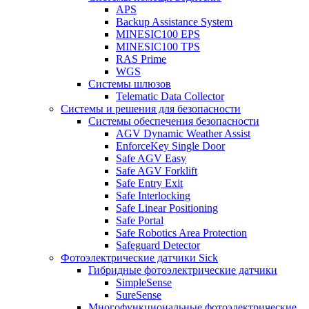
APS
Backup Assistance System
MINESIC100 EPS
MINESIC100 TPS
RAS Prime
WGS
Системы шлюзов
Telematic Data Collector
Системы и решения для безопасности
Системы обеспечения безопасности
AGV Dynamic Weather Assist
EnforceKey Single Door
Safe AGV Easy
Safe AGV Forklift
Safe Entry Exit
Safe Interlocking
Safe Linear Positioning
Safe Portal
Safe Robotics Area Protection
Safeguard Detector
Фотоэлектрические датчики Sick
Гибридные фотоэлектрические датчики
SimpleSense
SureSense
Многофункциональные фотоэлектрические