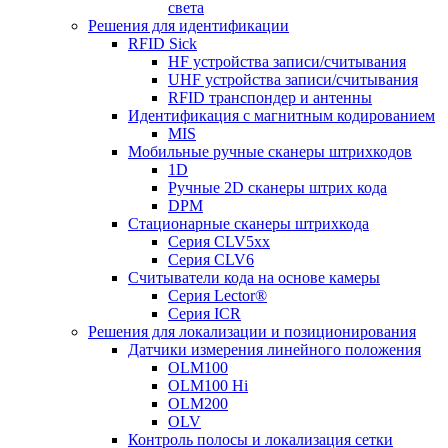
света
Решения для идентификации
RFID Sick
HF устройства записи/считывания
UHF устройства записи/считывания
RFID транспондер и антенны
Идентификация с магнитным кодированием
MIS
Мобильные ручные сканеры штрихкодов
1D
Ручные 2D сканеры штрих кода
DPM
Стационарные сканеры штрихкода
Серия CLV5xx
Серия CLV6
Считыватели кода на основе камеры
Серия Lector®
Серия ICR
Решения для локализации и позиционирования
Датчики измерения линейного положения
OLM100
OLM100 Hi
OLM200
OLV
Контроль полосы и локализация сетки