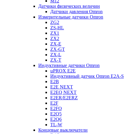
M12
Датчики физических величин
Датчики давления Omron
Измерительные датчики Omron
ZG2
ZS-HL
ZX1
ZX2
ZX-E
ZX-GT
ZX-L
ZX-T
Индуктивные датчики Omron
µPROX E2E
Индуктивный датчик Omron E2A-S
E2B
E2E NEXT
E2EQ NEXT
E2ER/E2ERZ
E2F
E2FQ
E2Q5
E2Q6
TL-W
Концевые выключатели