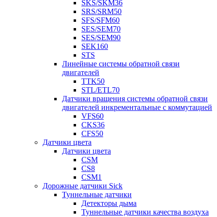
SKS/SKM36
SRS/SRM50
SFS/SFM60
SES/SEM70
SES/SEM90
SEK160
STS
Линейные системы обратной связи
двигателей
TTK50
STL/ETL70
Датчики вращения системы обратной связи
двигателей инкрементальные с коммутацией
VFS60
CKS36
CFS50
Датчики цвета
Датчики цвета
CSM
CS8
CSM1
Дорожные датчики Sick
Туннельные датчики
Детекторы дыма
Туннельные датчики качества воздуха