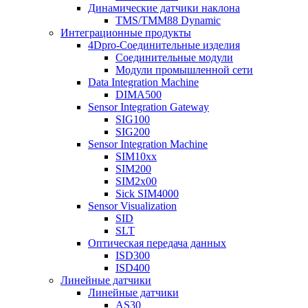
Динамические датчики наклона
TMS/TMM88 Dynamic
Интеграционные продукты
4Dpro-Соединительные изделия
Соединительные модули
Модули промышленной сети
Data Integration Machine
DIMA500
Sensor Integration Gateway
SIG100
SIG200
Sensor Integration Machine
SIM10xx
SIM200
SIM2x00
Sick SIM4000
Sensor Visualization
SID
SLT
Оптическая передача данных
ISD300
ISD400
Линейные датчики
Линейные датчики
AS30