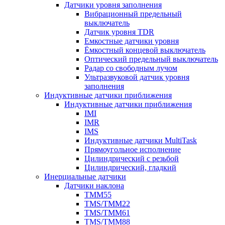
Датчики уровня заполнения
Вибрационный предельный
выключатель
Датчик уровня TDR
Емкостные датчики уровня
Ёмкостный концевой выключатель
Оптический предельный выключатель
Радар со свободным лучом
Ультразвуковой датчик уровня
заполнения
Индуктивные датчики приближения
Индуктивные датчики приближения
IMI
IMR
IMS
Индуктивные датчики MultiTask
Прямоугольное исполнение
Цилиндрический с резьбой
Цилиндрический, гладкий
Инерциальные датчики
Датчики наклона
TMM55
TMS/TMM22
TMS/TMM61
TMS/TMM88