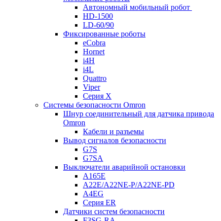
Автономный мобильный робот
HD-1500
LD-60/90
Фиксированные роботы
eCobra
Hornet
i4H
i4L
Quattro
Viper
Серия X
Системы безопасности Omron
Шнур соединительный для датчика привода
Omron
Кабели и разъемы
Вывод сигналов безопасности
G7S
G7SA
Выключатели аварийной остановки
A165E
A22E/A22NE-P/A22NE-PD
A4EG
Серия ER
Датчики систем безопасности
F3SG-RA