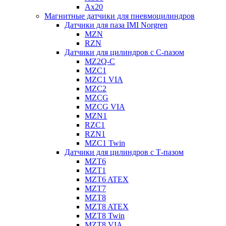
Ax20
Магнитные датчики для пневмоцилиндров
Датчики для паза IMI Norgren
MZN
RZN
Датчики для цилиндров с С-пазом
MZ2Q-C
MZC1
MZC1 VIA
MZC2
MZCG
MZCG VIA
MZN1
RZC1
RZN1
MZC1 Twin
Датчики для цилиндров с Т-пазом
MZT6
MZT1
MZT6 ATEX
MZT7
MZT8
MZT8 ATEX
MZT8 Twin
MZT8 VIA