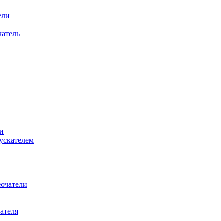
ели
атель
и
ускателем
ючатели
ателя