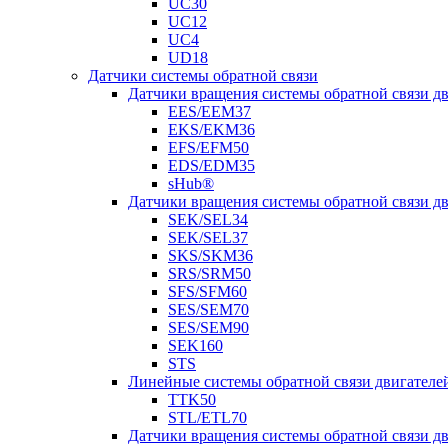
UC30
UC12
UC4
UD18
Датчики системы обратной связи
Датчики вращения системы обратной связи 
EES/EEM37
EKS/EKM36
EFS/EFM50
EDS/EDM35
sHub®
Датчики вращения системы обратной связи 
SEK/SEL34
SEK/SEL37
SKS/SKM36
SRS/SRM50
SFS/SFM60
SES/SEM70
SES/SEM90
SEK160
STS
Линейные системы обратной связи двигателе
TTK50
STL/ETL70
Датчики вращения системы обратной связи д