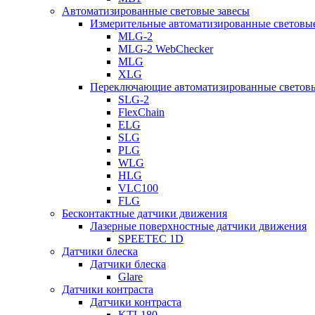
Автоматизированные световые завесы
Измерительные автоматизированные световые
MLG-2
MLG-2 WebChecker
MLG
XLG
Переключающие автоматизированные световы
SLG-2
FlexChain
ELG
SLG
PLG
WLG
HLG
VLC100
FLG
Бесконтактные датчики движения
Лазерные поверхностные датчики движения
SPEETEC 1D
Датчики блеска
Датчики блеска
Glare
Датчики контраста
Датчики контраста
KTL180