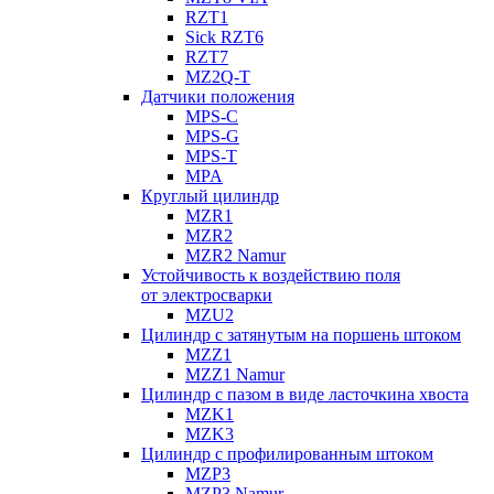
RZT1
Sick RZT6
RZT7
MZ2Q-T
Датчики положения
MPS-C
MPS-G
MPS-T
MPA
Круглый цилиндр
MZR1
MZR2
MZR2 Namur
Устойчивость к воздействию поля
от электросварки
MZU2
Цилиндр с затянутым на поршень штоком
MZZ1
MZZ1 Namur
Цилиндр с пазом в виде ласточкина хвоста
MZK1
MZK3
Цилиндр с профилированным штоком
MZP3
MZP3 Namur