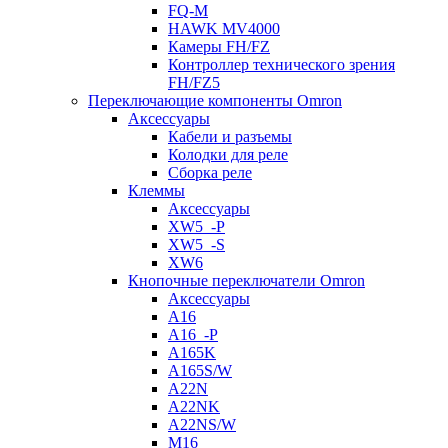
FQ-M
HAWK MV4000
Камеры FH/FZ
Контроллер технического зрения
FH/FZ5
Переключающие компоненты Omron
Аксессуары
Кабели и разъемы
Колодки для реле
Сборка реле
Клеммы
Аксессуары
XW5_-P
XW5_-S
XW6
Кнопочные переключатели Omron
Аксессуары
A16
A16_-P
A165K
A165S/W
A22N
A22NK
A22NS/W
M16