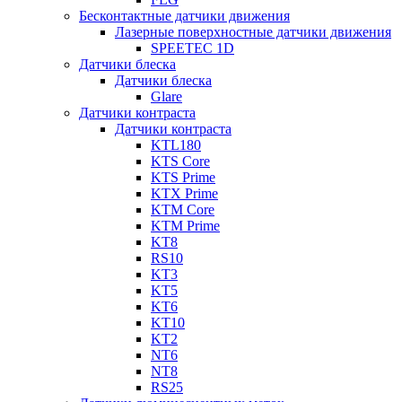
Бесконтактные датчики движения
Лазерные поверхностные датчики движения
SPEETEC 1D
Датчики блеска
Датчики блеска
Glare
Датчики контраста
Датчики контраста
KTL180
KTS Core
KTS Prime
KTX Prime
KTM Core
KTM Prime
KT8
RS10
KT3
KT5
KT6
KT10
KT2
NT6
NT8
RS25