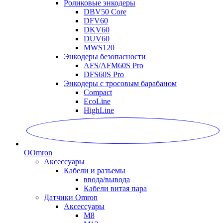
Роликовые энкодеры
DBV50 Core
DFV60
DKV60
DUV60
MWS120
Энкодеры безопасности
AFS/AFM60S Pro
DFS60S Pro
Энкодеры с тросовым барабаном
Compact
EcoLine
HighLine
O
Omron
Аксессуары
Кабели и разъемы
ввода/вывода
Кабели витая пара
Датчики Omron
Аксессуары
M8