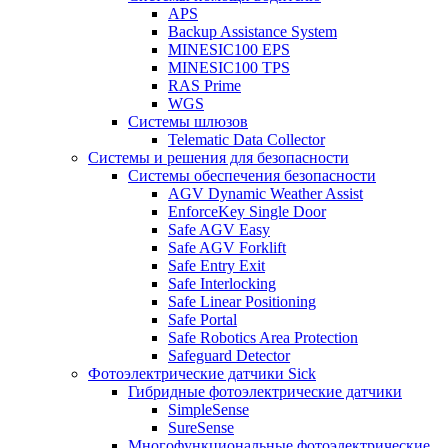
APS
Backup Assistance System
MINESIC100 EPS
MINESIC100 TPS
RAS Prime
WGS
Системы шлюзов
Telematic Data Collector
Системы и решения для безопасности
Системы обеспечения безопасности
AGV Dynamic Weather Assist
EnforceKey Single Door
Safe AGV Easy
Safe AGV Forklift
Safe Entry Exit
Safe Interlocking
Safe Linear Positioning
Safe Portal
Safe Robotics Area Protection
Safeguard Detector
Фотоэлектрические датчики Sick
Гибридные фотоэлектрические датчики
SimpleSense
SureSense
Многофункциональные фотоэлектрические