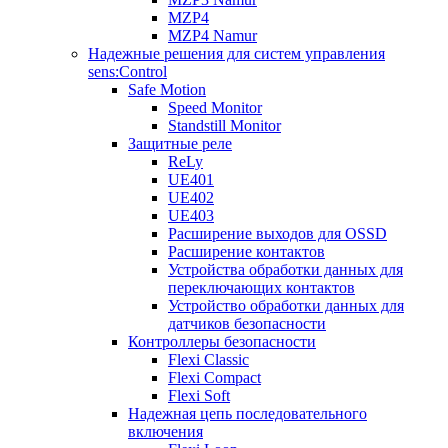
MZP4
MZP4 Namur
Надежные решения для систем управления
sens:Control
Safe Motion
Speed Monitor
Standstill Monitor
Защитные реле
ReLy
UE401
UE402
UE403
Расширение выходов для OSSD
Расширение контактов
Устройства обработки данных для
переключающих контактов
Устройство обработки данных для
датчиков безопасности
Контроллеры безопасности
Flexi Classic
Flexi Compact
Flexi Soft
Надежная цепь последовательного
включения