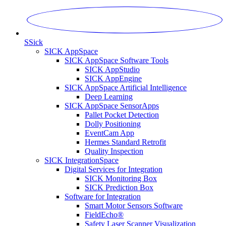
S
Sick
SICK AppSpace
SICK AppSpace Software Tools
SICK AppStudio
SICK AppEngine
SICK AppSpace Artificial Intelligence
Deep Learning
SICK AppSpace SensorApps
Pallet Pocket Detection
Dolly Positioning
EventCam App
Hermes Standard Retrofit
Quality Inspection
SICK IntegrationSpace
Digital Services for Integration
SICK Monitoring Box
SICK Prediction Box
Software for Integration
Smart Motor Sensors Software
FieldEcho®
Safety Laser Scanner Visualization