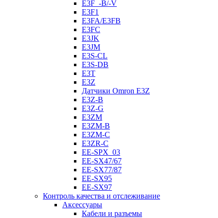
E3F_-B/-V
E3F1
E3FA/E3FB
E3FC
E3JK
E3JM
E3S-CL
E3S-DB
E3T
E3Z
Датчики Omron E3Z
E3Z-B
E3Z-G
E3ZM
E3ZM-B
E3ZM-C
E3ZR-C
EE-SPX_03
EE-SX47/67
EE-SX77/87
EE-SX95
EE-SX97
Контроль качества и отслеживание
Аксессуары
Кабели и разъемы