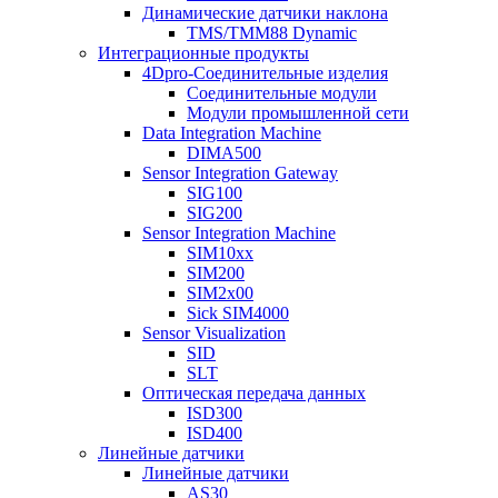
Динамические датчики наклона
TMS/TMM88 Dynamic
Интеграционные продукты
4Dpro-Соединительные изделия
Соединительные модули
Модули промышленной сети
Data Integration Machine
DIMA500
Sensor Integration Gateway
SIG100
SIG200
Sensor Integration Machine
SIM10xx
SIM200
SIM2x00
Sick SIM4000
Sensor Visualization
SID
SLT
Оптическая передача данных
ISD300
ISD400
Линейные датчики
Линейные датчики
AS30