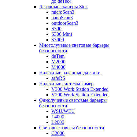
до deTec4
Лазерные сканеры Sick
microScan3
nanoScan3
outdoorScan3
S300
S300 Mini
S3000
Многолучевые световые барьеры
безопасности
deTem
M2000
M4000
Надёжные радарные датчики
safeRS
Надежные системы камер
V300 Work Station Extended
V200 Work Station Extended
Однолучевые световые барьеры
безопасности
WSU/WEU
L4000
L2000
Световые завесы безопасности
C2000