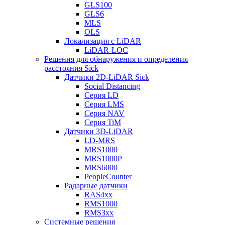
GLS100
GLS6
MLS
OLS
Локализация с LiDAR
LiDAR-LOC
Решения для обнаружения и определения
расстояния Sick
Датчики 2D-LiDAR Sick
Social Distancing
Серия LD
Серия LMS
Серия NAV
Серия TiM
Датчики 3D-LiDAR
LD-MRS
MRS1000
MRS1000P
MRS6000
PeopleCounter
Радарные датчики
RAS4xx
RMS1000
RMS3xx
Системные решения