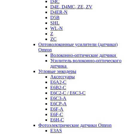
D4C
D4E, D4MC, ZE, ZV
D4ER-N
D5B
SHL
WL-N
Z
ZC
Оптоволоконные усилители (датчики)
Omron
Волоконно-оптические датчики
Усилитель волоконно-оптического
датчика
Угловые энкодеры
Аксессуары
E6A2-C
E6B2-C
E6C2-C / E6C3-C
E6C3-A
E6CP-A
E6F-A
E6F-C
E6H-C
Фотоэлектрические датчики Omron
E3AS