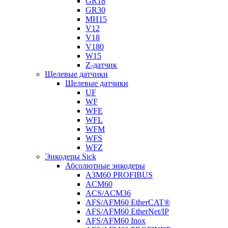
GR18
GR30
MH15
V12
V18
V180
W15
Z-датчик
Щелевые датчики
Щелевые датчики
UF
WF
WFE
WFL
WFM
WFS
WFZ
Энкодеры Sick
Абсолютные энкодеры
A3M60 PROFIBUS
ACM60
ACS/ACM36
AFS/AFM60 EtherCAT®
AFS/AFM60 EtherNet/IP
AFS/AFM60 Inox