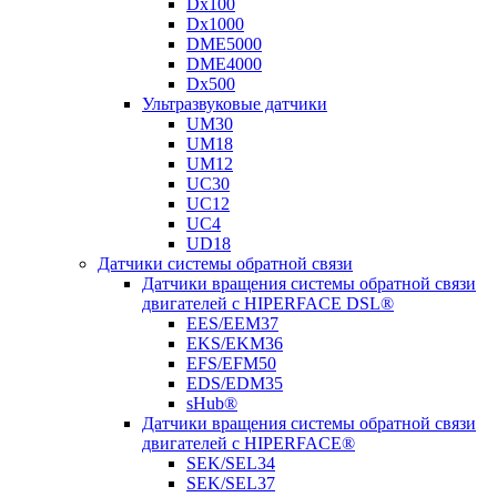
Dx100
Dx1000
DME5000
DME4000
Dx500
Ультразвуковые датчики
UM30
UM18
UM12
UC30
UC12
UC4
UD18
Датчики системы обратной связи
Датчики вращения системы обратной связи
двигателей с HIPERFACE DSL®
EES/EEM37
EKS/EKM36
EFS/EFM50
EDS/EDM35
sHub®
Датчики вращения системы обратной связи
двигателей с HIPERFACE®
SEK/SEL34
SEK/SEL37