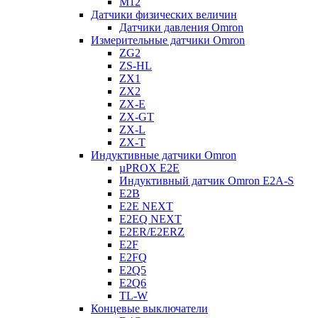
M12
Датчики физических величин
Датчики давления Omron
Измерительные датчики Omron
ZG2
ZS-HL
ZX1
ZX2
ZX-E
ZX-GT
ZX-L
ZX-T
Индуктивные датчики Omron
µPROX E2E
Индуктивный датчик Omron E2A-S
E2B
E2E NEXT
E2EQ NEXT
E2ER/E2ERZ
E2F
E2FQ
E2Q5
E2Q6
TL-W
Концевые выключатели