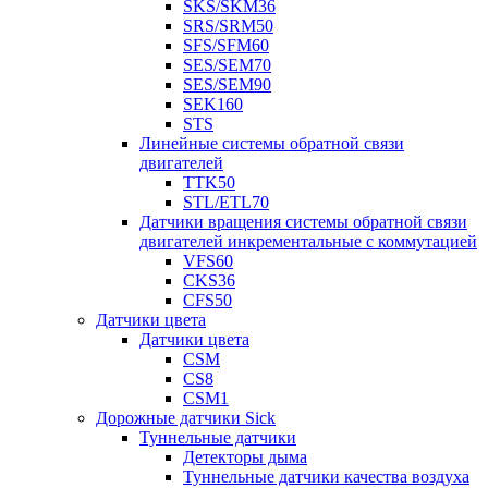
SKS/SKM36
SRS/SRM50
SFS/SFM60
SES/SEM70
SES/SEM90
SEK160
STS
Линейные системы обратной связи
двигателей
TTK50
STL/ETL70
Датчики вращения системы обратной связи
двигателей инкрементальные с коммутацией
VFS60
CKS36
CFS50
Датчики цвета
Датчики цвета
CSM
CS8
CSM1
Дорожные датчики Sick
Туннельные датчики
Детекторы дыма
Туннельные датчики качества воздуха