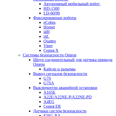
Автономный мобильный робот
HD-1500
LD-60/90
Фиксированные роботы
eCobra
Hornet
i4H
i4L
Quattro
Viper
Серия X
Системы безопасности Omron
Шнур соединительный для датчика привода
Omron
Кабели и разъемы
Вывод сигналов безопасности
G7S
G7SA
Выключатели аварийной остановки
A165E
A22E/A22NE-P/A22NE-PD
A4EG
Серия ER
Датчики систем безопасности
F3SG-RA