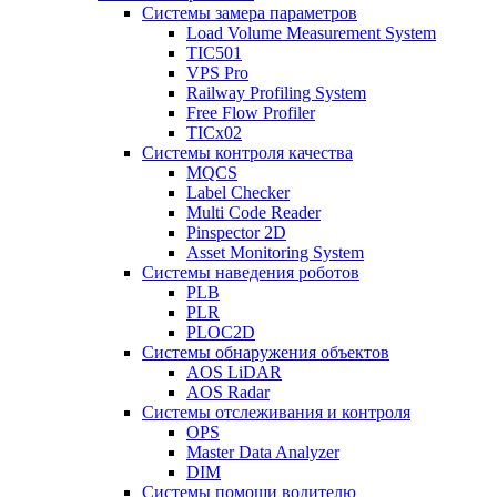
Системы замера параметров
Load Volume Measurement System
TIC501
VPS Pro
Railway Profiling System
Free Flow Profiler
TICx02
Системы контроля качества
MQCS
Label Checker
Multi Code Reader
Pinspector 2D
Asset Monitoring System
Системы наведения роботов
PLB
PLR
PLOC2D
Системы обнаружения объектов
AOS LiDAR
AOS Radar
Системы отслеживания и контроля
OPS
Master Data Analyzer
DIM
Системы помощи водителю