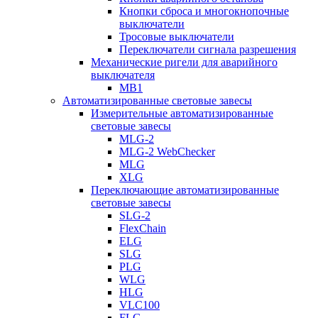
Кнопки сброса и многокнопочные
выключатели
Тросовые выключатели
Переключатели сигнала разрешения
Механические ригели для аварийного
выключателя
MB1
Автоматизированные световые завесы
Измерительные автоматизированные
световые завесы
MLG-2
MLG-2 WebChecker
MLG
XLG
Переключающие автоматизированные
световые завесы
SLG-2
FlexChain
ELG
SLG
PLG
WLG
HLG
VLC100
FLG