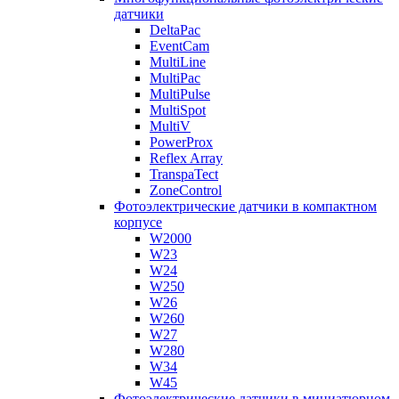
датчики
DeltaPac
EventCam
MultiLine
MultiPac
MultiPulse
MultiSpot
MultiV
PowerProx
Reflex Array
TranspaTect
ZoneControl
Фотоэлектрические датчики в компактном
корпусе
W2000
W23
W24
W250
W26
W260
W27
W280
W34
W45
Фотоэлектрические датчики в миниатюрном