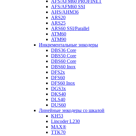
AFS/AFM60 PROFINET
AFS/AFM60 SSI
AHS/AHM36
ARS20
ARS25
ARS60 SSI/Parallel
ATM60
ATM90
Инкрементальные энкодеры
DBS36 Core
DBS50 Core
DBS60 Core
DBS60 Inox
DFS2x
DFS60
DFS60 Inox
DGS3x
DKS40
DLS40
DUS60
Линейные энкодеры со шкалой
KH53
Lincoder L230
MAX®
TTK70