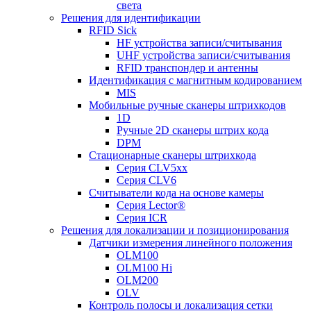
света
Решения для идентификации
RFID Sick
HF устройства записи/считывания
UHF устройства записи/считывания
RFID транспондер и антенны
Идентификация с магнитным кодированием
MIS
Мобильные ручные сканеры штрихкодов
1D
Ручные 2D сканеры штрих кода
DPM
Стационарные сканеры штрихкода
Серия CLV5xx
Серия CLV6
Считыватели кода на основе камеры
Серия Lector®
Серия ICR
Решения для локализации и позиционирования
Датчики измерения линейного положения
OLM100
OLM100 Hi
OLM200
OLV
Контроль полосы и локализация сетки