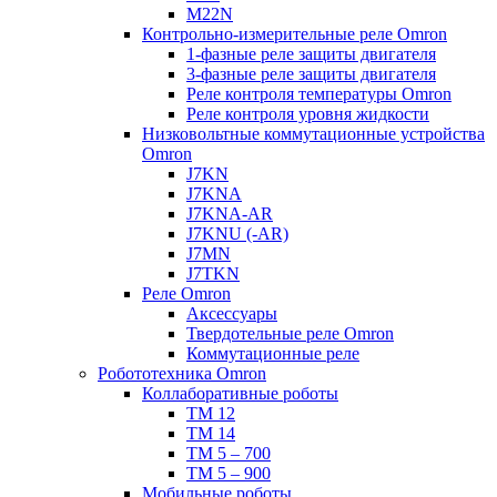
M22N
Контрольно-измерительные реле Omron
1-фазные реле защиты двигателя
3-фазные реле защиты двигателя
Реле контроля температуры Omron
Реле контроля уровня жидкости
Низковольтные коммутационные устройства
Omron
J7KN
J7KNA
J7KNA-AR
J7KNU (-AR)
J7MN
J7TKN
Реле Omron
Аксессуары
Твердотельные реле Omron
Коммутационные реле
Робототехника Omron
Коллаборативные роботы
TM 12
TM 14
TM 5 – 700
TM 5 – 900
Мобильные роботы