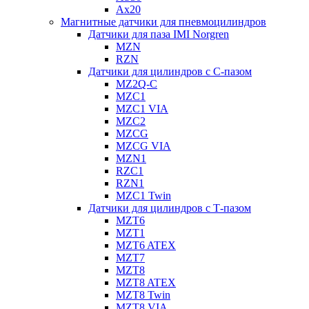
Ax20
Магнитные датчики для пневмоцилиндров
Датчики для паза IMI Norgren
MZN
RZN
Датчики для цилиндров с С-пазом
MZ2Q-C
MZC1
MZC1 VIA
MZC2
MZCG
MZCG VIA
MZN1
RZC1
RZN1
MZC1 Twin
Датчики для цилиндров с Т-пазом
MZT6
MZT1
MZT6 ATEX
MZT7
MZT8
MZT8 ATEX
MZT8 Twin
MZT8 VIA