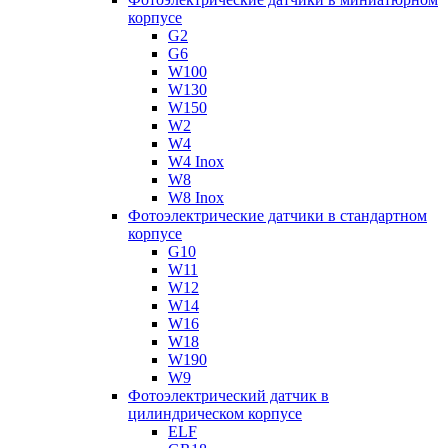
корпусе
G2
G6
W100
W130
W150
W2
W4
W4 Inox
W8
W8 Inox
Фотоэлектрические датчики в стандартном
корпусе
G10
W11
W12
W14
W16
W18
W190
W9
Фотоэлектрический датчик в
цилиндрическом корпусе
ELF