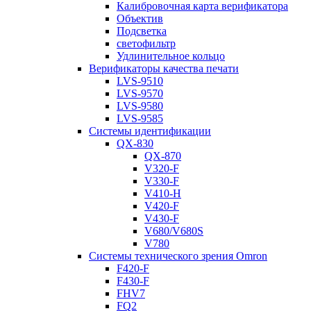
Калибровочная карта верификатора
Объектив
Подсветка
светофильтр
Удлинительное кольцо
Верификаторы качества печати
LVS-9510
LVS-9570
LVS-9580
LVS-9585
Системы идентификации
QX-830
QX-870
V320-F
V330-F
V410-H
V420-F
V430-F
V680/V680S
V780
Системы технического зрения Omron
F420-F
F430-F
FHV7
FQ2