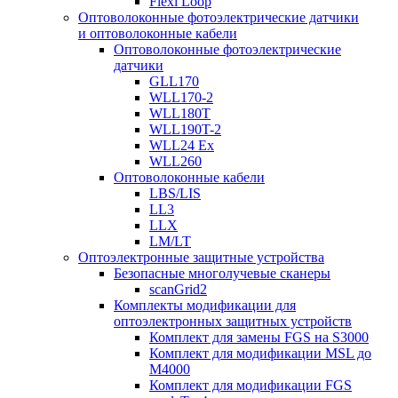
Flexi Loop
Оптоволоконные фотоэлектрические датчики
и оптоволоконные кабели
Оптоволоконные фотоэлектрические
датчики
GLL170
WLL170-2
WLL180T
WLL190T-2
WLL24 Ex
WLL260
Оптоволоконные кабели
LBS/LIS
LL3
LLX
LM/LT
Оптоэлектронные защитные устройства
Безопасные многолучевые сканеры
scanGrid2
Комплекты модификации для
оптоэлектронных защитных устройств
Комплект для замены FGS на S3000
Комплект для модификации MSL до
M4000
Комплект для модификации FGS