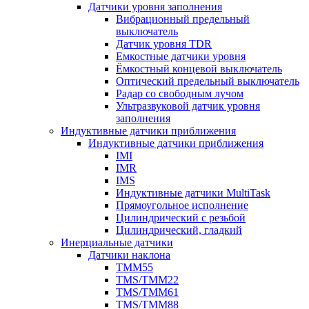
Датчики уровня заполнения
Вибрационный предельный
выключатель
Датчик уровня TDR
Емкостные датчики уровня
Ёмкостный концевой выключатель
Оптический предельный выключатель
Радар со свободным лучом
Ультразвуковой датчик уровня
заполнения
Индуктивные датчики приближения
Индуктивные датчики приближения
IMI
IMR
IMS
Индуктивные датчики MultiTask
Прямоугольное исполнение
Цилиндрический с резьбой
Цилиндрический, гладкий
Инерциальные датчики
Датчики наклона
TMM55
TMS/TMM22
TMS/TMM61
TMS/TMM88