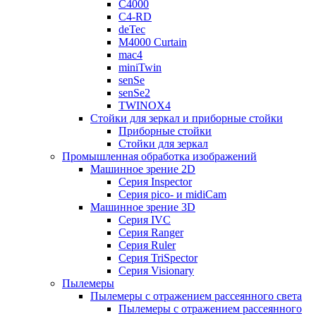
C4000
C4-RD
deTec
M4000 Curtain
mac4
miniTwin
senSe
senSe2
TWINOX4
Стойки для зеркал и приборные стойки
Приборные стойки
Стойки для зеркал
Промышленная обработка изображений
Машинное зрение 2D
Серия Inspector
Серия pico- и midiCam
Машинное зрение 3D
Серия IVC
Серия Ranger
Серия Ruler
Серия TriSpector
Серия Visionary
Пылемеры
Пылемеры с отражением рассеянного света
Пылемеры с отражением рассеянного