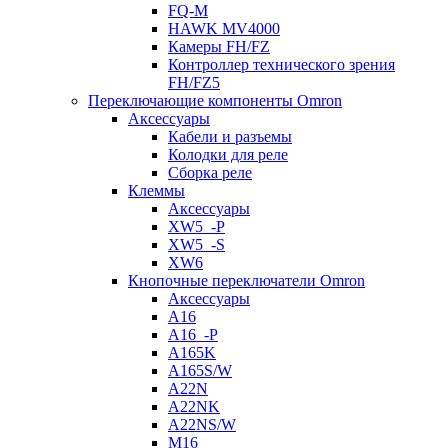
FQ-M
HAWK MV4000
Камеры FH/FZ
Контроллер технического зрения
FH/FZ5
Переключающие компоненты Omron
Аксессуары
Кабели и разъемы
Колодки для реле
Сборка реле
Клеммы
Аксессуары
XW5_-P
XW5_-S
XW6
Кнопочные переключатели Omron
Аксессуары
A16
A16_-P
A165K
A165S/W
A22N
A22NK
A22NS/W
M16