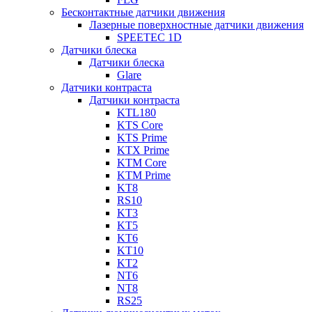
Бесконтактные датчики движения
Лазерные поверхностные датчики движения
SPEETEC 1D
Датчики блеска
Датчики блеска
Glare
Датчики контраста
Датчики контраста
KTL180
KTS Core
KTS Prime
KTX Prime
KTM Core
KTM Prime
KT8
RS10
KT3
KT5
KT6
KT10
KT2
NT6
NT8
RS25