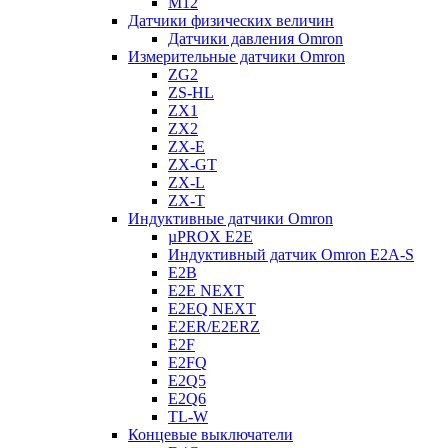
M12
Датчики физических величин
Датчики давления Omron
Измерительные датчики Omron
ZG2
ZS-HL
ZX1
ZX2
ZX-E
ZX-GT
ZX-L
ZX-T
Индуктивные датчики Omron
µPROX E2E
Индуктивный датчик Omron E2A-S
E2B
E2E NEXT
E2EQ NEXT
E2ER/E2ERZ
E2F
E2FQ
E2Q5
E2Q6
TL-W
Концевые выключатели