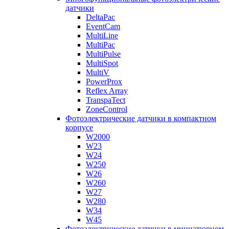
датчики
DeltaPac
EventCam
MultiLine
MultiPac
MultiPulse
MultiSpot
MultiV
PowerProx
Reflex Array
TranspaTect
ZoneControl
Фотоэлектрические датчики в компактном
корпусе
W2000
W23
W24
W250
W26
W260
W27
W280
W34
W45
Фотоэлектрические датчики в миниатюрном