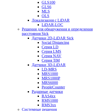
GLS100
GLS6
MLS
OLS
Локализация с LiDAR
LiDAR-LOC
Решения для обнаружения и определения
расстояния Sick
Датчики 2D-LiDAR Sick
Social Distancing
Серия LD
Серия LMS
Серия NAV
Серия TiM
Датчики 3D-LiDAR
LD-MRS
MRS1000
MRS1000P
MRS6000
PeopleCounter
Радарные датчики
RAS4xx
RMS1000
RMS3xx
Системные решения