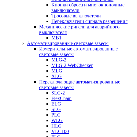
Кнопки сброса и многокнопочные
выключатели
Тросовые выключатели
Переключатели сигнала разрешения
Механические ригели для аварийного
выключателя
MB1
Автоматизированные световые завесы
Измерительные автоматизированные
световые завесы
MLG-2
MLG-2 WebChecker
MLG
XLG
Переключающие автоматизированные
световые завесы
SLG-2
FlexChain
ELG
SLG
PLG
WLG
HLG
VLC100
FLG