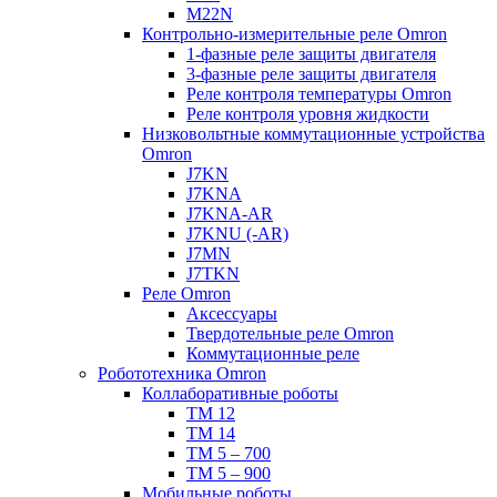
M22N
Контрольно-измерительные реле Omron
1-фазные реле защиты двигателя
3-фазные реле защиты двигателя
Реле контроля температуры Omron
Реле контроля уровня жидкости
Низковольтные коммутационные устройства
Omron
J7KN
J7KNA
J7KNA-AR
J7KNU (-AR)
J7MN
J7TKN
Реле Omron
Аксессуары
Твердотельные реле Omron
Коммутационные реле
Робототехника Omron
Коллаборативные роботы
TM 12
TM 14
TM 5 – 700
TM 5 – 900
Мобильные роботы