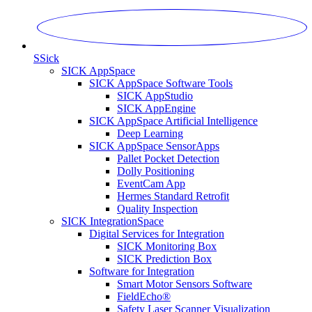
S
Sick
SICK AppSpace
SICK AppSpace Software Tools
SICK AppStudio
SICK AppEngine
SICK AppSpace Artificial Intelligence
Deep Learning
SICK AppSpace SensorApps
Pallet Pocket Detection
Dolly Positioning
EventCam App
Hermes Standard Retrofit
Quality Inspection
SICK IntegrationSpace
Digital Services for Integration
SICK Monitoring Box
SICK Prediction Box
Software for Integration
Smart Motor Sensors Software
FieldEcho®
Safety Laser Scanner Visualization