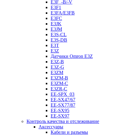
E3F_-B/-V
E3F1
E3FA/E3FB
E3FC
E3JK
E3JM
E3S-CL
E3S-DB
E3T
E3Z
Датчики Omron E3Z
E3Z-B
E3Z-G
E3ZM
E3ZM-B
E3ZM-C
E3ZR-C
EE-SPX_03
EE-SX47/67
EE-SX77/87
EE-SX95
EE-SX97
Контроль качества и отслеживание
Аксессуары
Кабели и разъемы