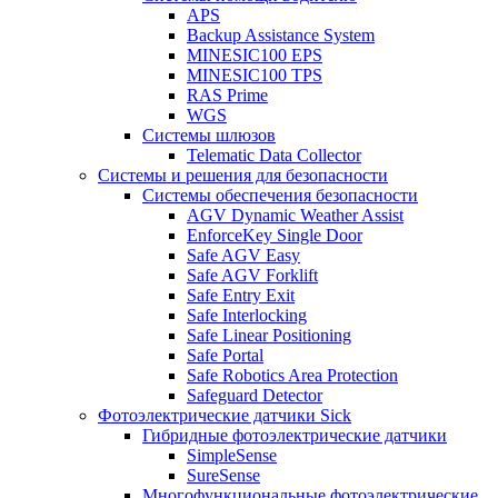
APS
Backup Assistance System
MINESIC100 EPS
MINESIC100 TPS
RAS Prime
WGS
Системы шлюзов
Telematic Data Collector
Системы и решения для безопасности
Системы обеспечения безопасности
AGV Dynamic Weather Assist
EnforceKey Single Door
Safe AGV Easy
Safe AGV Forklift
Safe Entry Exit
Safe Interlocking
Safe Linear Positioning
Safe Portal
Safe Robotics Area Protection
Safeguard Detector
Фотоэлектрические датчики Sick
Гибридные фотоэлектрические датчики
SimpleSense
SureSense
Многофункциональные фотоэлектрические