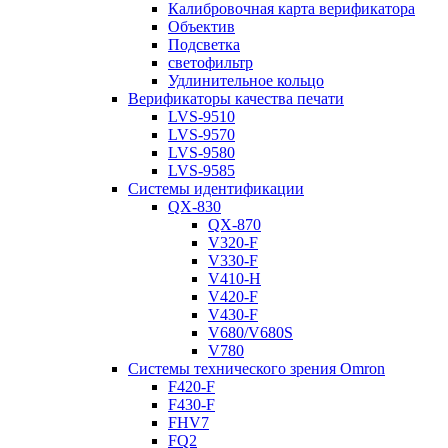
Калибровочная карта верификатора
Объектив
Подсветка
светофильтр
Удлинительное кольцо
Верификаторы качества печати
LVS-9510
LVS-9570
LVS-9580
LVS-9585
Системы идентификации
QX-830
QX-870
V320-F
V330-F
V410-H
V420-F
V430-F
V680/V680S
V780
Системы технического зрения Omron
F420-F
F430-F
FHV7
FQ2