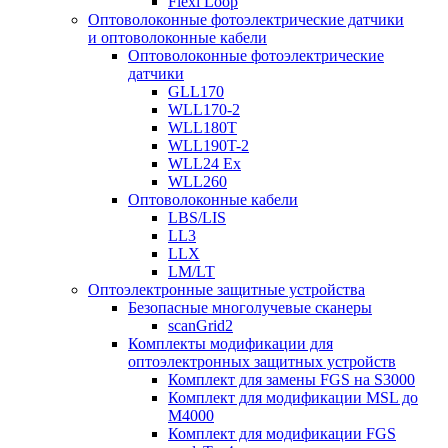
Flexi Loop
Оптоволоконные фотоэлектрические датчики
и оптоволоконные кабели
Оптоволоконные фотоэлектрические
датчики
GLL170
WLL170-2
WLL180T
WLL190T-2
WLL24 Ex
WLL260
Оптоволоконные кабели
LBS/LIS
LL3
LLX
LM/LT
Оптоэлектронные защитные устройства
Безопасные многолучевые сканеры
scanGrid2
Комплекты модификации для
оптоэлектронных защитных устройств
Комплект для замены FGS на S3000
Комплект для модификации MSL до
M4000
Комплект для модификации FGS