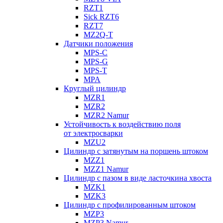
RZT1
Sick RZT6
RZT7
MZ2Q-T
Датчики положения
MPS-C
MPS-G
MPS-T
MPA
Круглый цилиндр
MZR1
MZR2
MZR2 Namur
Устойчивость к воздействию поля
от электросварки
MZU2
Цилиндр с затянутым на поршень штоком
MZZ1
MZZ1 Namur
Цилиндр с пазом в виде ласточкина хвоста
MZK1
MZK3
Цилиндр с профилированным штоком
MZP3
MZP3 Namur