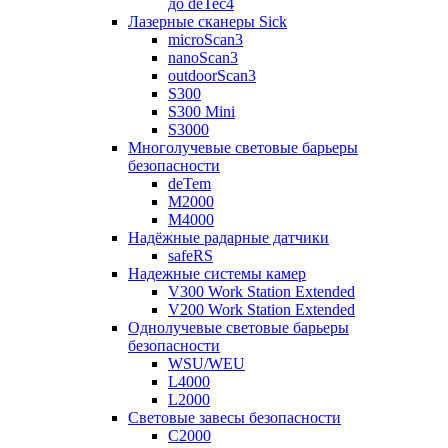
до deTec4
Лазерные сканеры Sick
microScan3
nanoScan3
outdoorScan3
S300
S300 Mini
S3000
Многолучевые световые барьеры
безопасности
deTem
M2000
M4000
Надёжные радарные датчики
safeRS
Надежные системы камер
V300 Work Station Extended
V200 Work Station Extended
Однолучевые световые барьеры
безопасности
WSU/WEU
L4000
L2000
Световые завесы безопасности
C2000