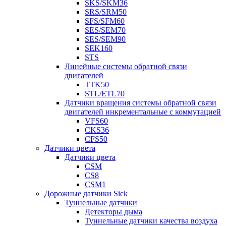
SKS/SKM36
SRS/SRM50
SFS/SFM60
SES/SEM70
SES/SEM90
SEK160
STS
Линейные системы обратной связи
двигателей
TTK50
STL/ETL70
Датчики вращения системы обратной связи
двигателей инкрементальные с коммутацией
VFS60
CKS36
CFS50
Датчики цвета
Датчики цвета
CSM
CS8
CSM1
Дорожные датчики Sick
Туннельные датчики
Детекторы дыма
Туннельные датчики качества воздуха