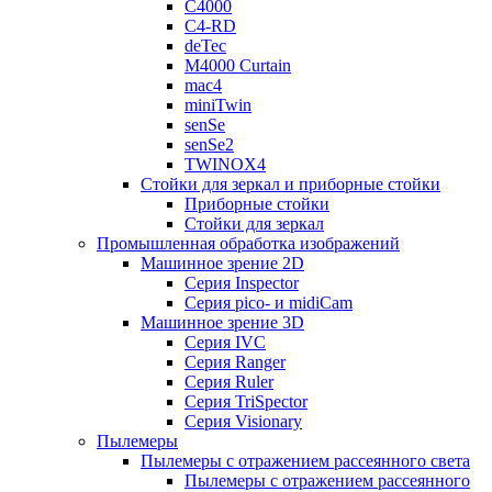
C4000
C4-RD
deTec
M4000 Curtain
mac4
miniTwin
senSe
senSe2
TWINOX4
Стойки для зеркал и приборные стойки
Приборные стойки
Стойки для зеркал
Промышленная обработка изображений
Машинное зрение 2D
Серия Inspector
Серия pico- и midiCam
Машинное зрение 3D
Серия IVC
Серия Ranger
Серия Ruler
Серия TriSpector
Серия Visionary
Пылемеры
Пылемеры с отражением рассеянного света
Пылемеры с отражением рассеянного