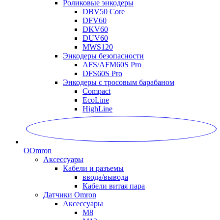
Роликовые энкодеры
DBV50 Core
DFV60
DKV60
DUV60
MWS120
Энкодеры безопасности
AFS/AFM60S Pro
DFS60S Pro
Энкодеры с тросовым барабаном
Compact
EcoLine
HighLine
O
Omron
Аксессуары
Кабели и разъемы
ввода/вывода
Кабели витая пара
Датчики Omron
Аксессуары
M8