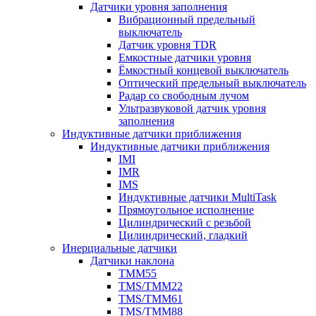
Датчики уровня заполнения
Вибрационный предельный
выключатель
Датчик уровня TDR
Емкостные датчики уровня
Ёмкостный концевой выключатель
Оптический предельный выключатель
Радар со свободным лучом
Ультразвуковой датчик уровня
заполнения
Индуктивные датчики приближения
Индуктивные датчики приближения
IMI
IMR
IMS
Индуктивные датчики MultiTask
Прямоугольное исполнение
Цилиндрический с резьбой
Цилиндрический, гладкий
Инерциальные датчики
Датчики наклона
TMM55
TMS/TMM22
TMS/TMM61
TMS/TMM88