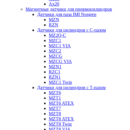
Ax20
Магнитные датчики для пневмоцилиндров
Датчики для паза IMI Norgren
MZN
RZN
Датчики для цилиндров с С-пазом
MZ2Q-C
MZC1
MZC1 VIA
MZC2
MZCG
MZCG VIA
MZN1
RZC1
RZN1
MZC1 Twin
Датчики для цилиндров с Т-пазом
MZT6
MZT1
MZT6 ATEX
MZT7
MZT8
MZT8 ATEX
MZT8 Twin
MZT8 VIA