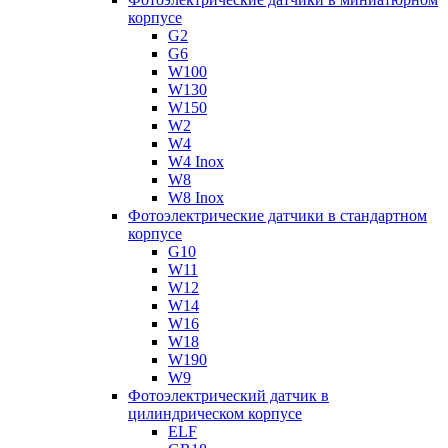
корпусе
G2
G6
W100
W130
W150
W2
W4
W4 Inox
W8
W8 Inox
Фотоэлектрические датчики в стандартном
корпусе
G10
W11
W12
W14
W16
W18
W190
W9
Фотоэлектрический датчик в
цилиндрическом корпусе
ELF