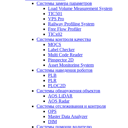
Системы замера параметров
Load Volume Measurement System
TIC501
VPS Pro
Railway Profiling System
Free Flow Profiler
TICx02
Системы контроля качества
MQCS
Label Checker
Multi Code Reader
Pinspector 2D
Asset Monitoring System
Системы наведения роботов
PLB
PLR
PLOC2D
Системы обнаружения объектов
AOS LiDAR
AOS Radar
Системы отслеживания и контроля
OPS
Master Data Analyzer
DIM
Системы помощи водителю