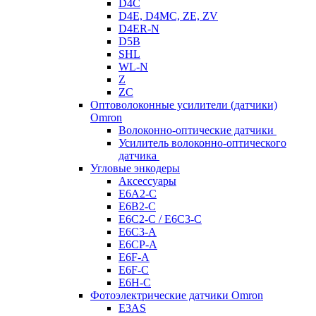
D4C
D4E, D4MC, ZE, ZV
D4ER-N
D5B
SHL
WL-N
Z
ZC
Оптоволоконные усилители (датчики)
Omron
Волоконно-оптические датчики
Усилитель волоконно-оптического
датчика
Угловые энкодеры
Аксессуары
E6A2-C
E6B2-C
E6C2-C / E6C3-C
E6C3-A
E6CP-A
E6F-A
E6F-C
E6H-C
Фотоэлектрические датчики Omron
E3AS