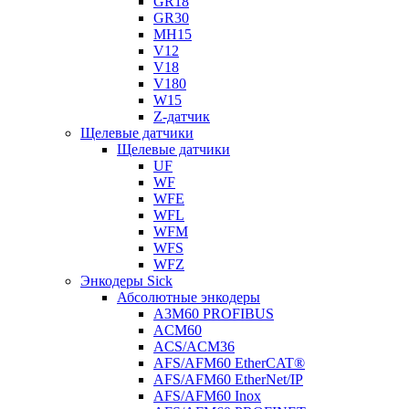
GR18
GR30
MH15
V12
V18
V180
W15
Z-датчик
Щелевые датчики
Щелевые датчики
UF
WF
WFE
WFL
WFM
WFS
WFZ
Энкодеры Sick
Абсолютные энкодеры
A3M60 PROFIBUS
ACM60
ACS/ACM36
AFS/AFM60 EtherCAT®
AFS/AFM60 EtherNet/IP
AFS/AFM60 Inox