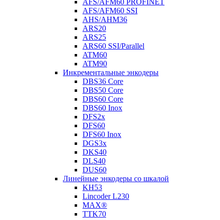
AFS/AFM60 PROFINET
AFS/AFM60 SSI
AHS/AHM36
ARS20
ARS25
ARS60 SSI/Parallel
ATM60
ATM90
Инкрементальные энкодеры
DBS36 Core
DBS50 Core
DBS60 Core
DBS60 Inox
DFS2x
DFS60
DFS60 Inox
DGS3x
DKS40
DLS40
DUS60
Линейные энкодеры со шкалой
KH53
Lincoder L230
MAX®
TTK70