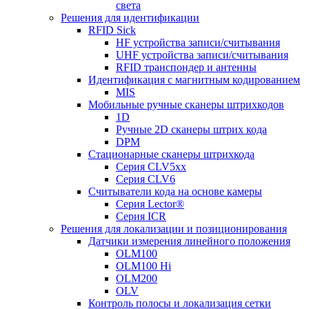
света
Решения для идентификации
RFID Sick
HF устройства записи/считывания
UHF устройства записи/считывания
RFID транспондер и антенны
Идентификация с магнитным кодированием
MIS
Мобильные ручные сканеры штрихкодов
1D
Ручные 2D сканеры штрих кода
DPM
Стационарные сканеры штрихкода
Серия CLV5xx
Серия CLV6
Считыватели кода на основе камеры
Серия Lector®
Серия ICR
Решения для локализации и позиционирования
Датчики измерения линейного положения
OLM100
OLM100 Hi
OLM200
OLV
Контроль полосы и локализация сетки