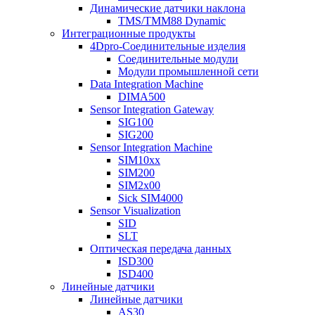
Динамические датчики наклона
TMS/TMM88 Dynamic
Интеграционные продукты
4Dpro-Соединительные изделия
Соединительные модули
Модули промышленной сети
Data Integration Machine
DIMA500
Sensor Integration Gateway
SIG100
SIG200
Sensor Integration Machine
SIM10xx
SIM200
SIM2x00
Sick SIM4000
Sensor Visualization
SID
SLT
Оптическая передача данных
ISD300
ISD400
Линейные датчики
Линейные датчики
AS30