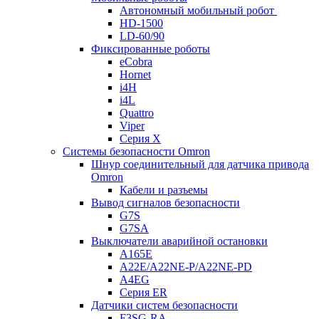
Автономный мобильный робот
HD-1500
LD-60/90
Фиксированные роботы
eCobra
Hornet
i4H
i4L
Quattro
Viper
Серия X
Системы безопасности Omron
Шнур соединительный для датчика привода
Omron
Кабели и разъемы
Вывод сигналов безопасности
G7S
G7SA
Выключатели аварийной остановки
A165E
A22E/A22NE-P/A22NE-PD
A4EG
Серия ER
Датчики систем безопасности
F3SG-RA