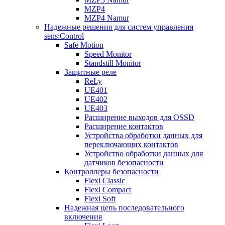
MZP4
MZP4 Namur
Надежные решения для систем управления
sens:Control
Safe Motion
Speed Monitor
Standstill Monitor
Защитные реле
ReLy
UE401
UE402
UE403
Расширение выходов для OSSD
Расширение контактов
Устройства обработки данных для
переключающих контактов
Устройство обработки данных для
датчиков безопасности
Контроллеры безопасности
Flexi Classic
Flexi Compact
Flexi Soft
Надежная цепь последовательного
включения