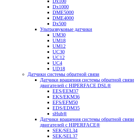
Dx100
Dx1000
DME5000
DME4000
Dx500
Ультразвуковые датчики
UM30
UM18
UM12
UC30
UC12
UC4
UD18
Датчики системы обратной связи
Датчики вращения системы обратной связи
двигателей с HIPERFACE DSL®
EES/EEM37
EKS/EKM36
EFS/EFM50
EDS/EDM35
sHub®
Датчики вращения системы обратной связи
двигателей с HIPERFACE®
SEK/SEL34
SEK/SEL37