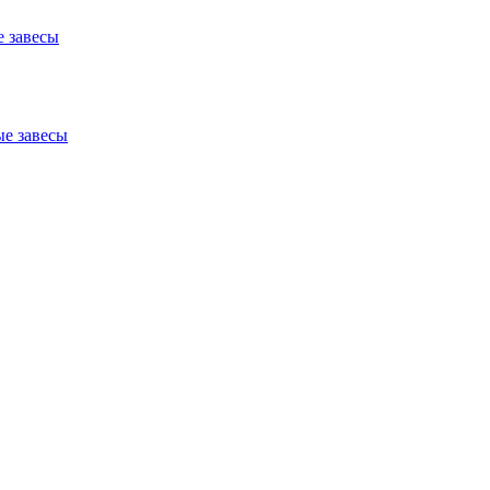
 завесы
е завесы