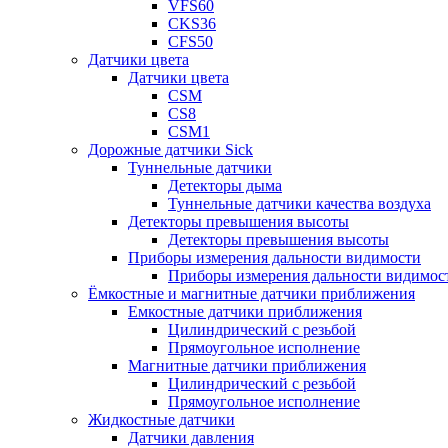
VFS60
CKS36
CFS50
Датчики цвета
Датчики цвета
CSM
CS8
CSM1
Дорожные датчики Sick
Туннельные датчики
Детекторы дыма
Туннельные датчики качества воздуха
Детекторы превышения высоты
Детекторы превышения высоты
Приборы измерения дальности видимости
Приборы измерения дальности видимос
Ёмкостные и магнитные датчики приближения
Емкостные датчики приближения
Цилиндрический с резьбой
Прямоугольное исполнение
Магнитные датчики приближения
Цилиндрический с резьбой
Прямоугольное исполнение
Жидкостные датчики
Датчики давления