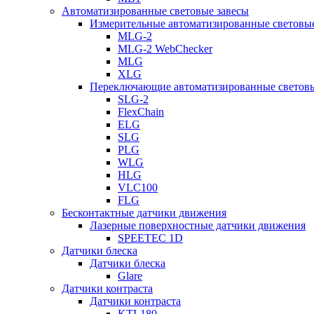
Автоматизированные световые завесы
Измерительные автоматизированные световые
MLG-2
MLG-2 WebChecker
MLG
XLG
Переключающие автоматизированные световы
SLG-2
FlexChain
ELG
SLG
PLG
WLG
HLG
VLC100
FLG
Бесконтактные датчики движения
Лазерные поверхностные датчики движения
SPEETEC 1D
Датчики блеска
Датчики блеска
Glare
Датчики контраста
Датчики контраста
KTL180