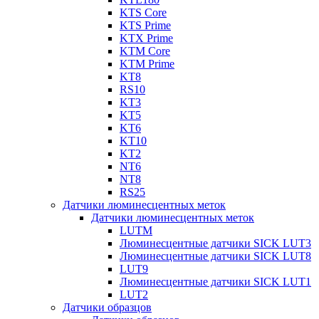
KTS Core
KTS Prime
KTX Prime
KTM Core
KTM Prime
KT8
RS10
KT3
KT5
KT6
KT10
KT2
NT6
NT8
RS25
Датчики люминесцентных меток
Датчики люминесцентных меток
LUTM
Люминесцентные датчики SICK LUT3
Люминесцентные датчики SICK LUT8
LUT9
Люминесцентные датчики SICK LUT1
LUT2
Датчики образцов