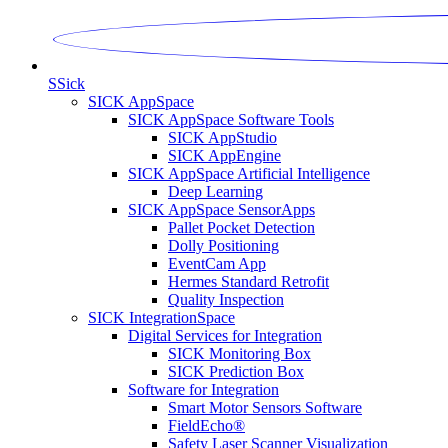
S
Sick
SICK AppSpace
SICK AppSpace Software Tools
SICK AppStudio
SICK AppEngine
SICK AppSpace Artificial Intelligence
Deep Learning
SICK AppSpace SensorApps
Pallet Pocket Detection
Dolly Positioning
EventCam App
Hermes Standard Retrofit
Quality Inspection
SICK IntegrationSpace
Digital Services for Integration
SICK Monitoring Box
SICK Prediction Box
Software for Integration
Smart Motor Sensors Software
FieldEcho®
Safety Laser Scanner Visualization