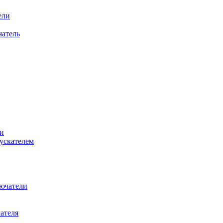
ели
атель
и
ускателем
ючатели
ателя