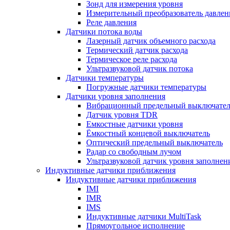
Зонд для измерения уровня
Измерительный преобразователь давлен
Реле давления
Датчики потока воды
Лазерный датчик объемного расхода
Термический датчик расхода
Термическое реле расхода
Ультразвуковой датчик потока
Датчики температуры
Погружные датчики температуры
Датчики уровня заполнения
Вибрационный предельный выключател
Датчик уровня TDR
Емкостные датчики уровня
Ёмкостный концевой выключатель
Оптический предельный выключатель
Радар со свободным лучом
Ультразвуковой датчик уровня заполнен
Индуктивные датчики приближения
Индуктивные датчики приближения
IMI
IMR
IMS
Индуктивные датчики MultiTask
Прямоугольное исполнение