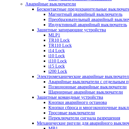
Аварийные выключатели
Бесконтактные предохранительные выключат
Магнитный аварийный выключатель
Преобразовательный аварийный выключ
Индуктивный аварийный выключатель
Защитные запирающие устройства
MLP1
TR10 Lock
TR110 Lock
i14 Lock
i10 Lock
i110 Lock
i15 Lock
i200 Lock
Электромеханические аварийные выключател
Аварийные выключатели с отдельным п
Позиционные аварийные выключатели
Шарнирные аварийные выключатели
Защитные командные устройства
Кнопки аварийного останова
Кнопки сброса и многокнопочные выкл
Тросовые выключатели
Переключатели сигнала разрешения
Механические ригели для аварийного выключ
MB1