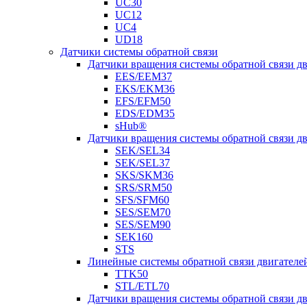
UC30
UC12
UC4
UD18
Датчики системы обратной связи
Датчики вращения системы обратной связи 
EES/EEM37
EKS/EKM36
EFS/EFM50
EDS/EDM35
sHub®
Датчики вращения системы обратной связи 
SEK/SEL34
SEK/SEL37
SKS/SKM36
SRS/SRM50
SFS/SFM60
SES/SEM70
SES/SEM90
SEK160
STS
Линейные системы обратной связи двигателе
TTK50
STL/ETL70
Датчики вращения системы обратной связи д