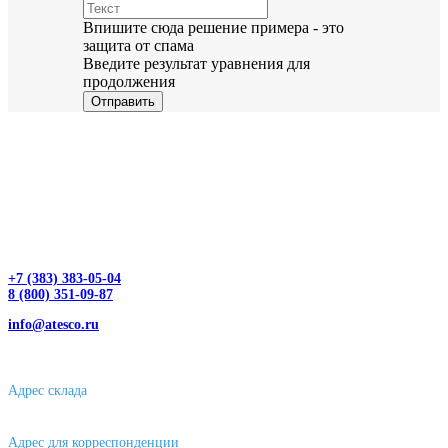
Впишите сюда решение примера - это
защита от спама
Введите результат уравнения для
продолжения
Отправить
+7 (383) 383-05-04
8 (800) 351-09-87
info@atesco.ru
630032, г. Новосибирск, мкр. Горский 66, 2 этаж, оф. 2.28/2
Адрес склада
630088, г. Новосибирске, ул. Петухова, 63/4, ворота 16
Адрес для корреспонденции