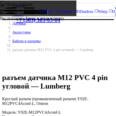
Поиск товаров
Главная
/
S
Sick
O
Omron
D
Danfoss
S
Step
O
Catalog
Вы отложили
Товар
в свою корзину.
/
+7 (383) 383-05-04
Датчики
/
Аксессуары
/
Кабели и разъемы
/
разъем датчика M12 PVC 4 pin угловой — Lumberg
разъем датчика M12 PVC 4 pin
угловой — Lumberg
Круглый разъем (промышленный разъем) Y92E-
M12PVC4Aconf-L, Omron
Модель:
Y92E-M12PVC4Aconf-L