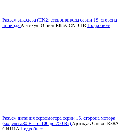
Разъем энкодера (CN2) сервопривода серии 1S, сторона
привода
Артикул: Omron-R88A-CN101R
Подробнее
Разъем питания сервомотора серии 1S, сторона мотора
(модели 230 В~ от 100 до 750 Вт)
Артикул: Omron-R88A-
CN111A
Подробнее