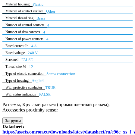
Material housing
Plastic
Material of contact surface
Other
Material thread ring
Brass
Number of control contacts
4
Number of data contacts
4
Number of power contacts
4
Rated current In
4 A
Rated voltage
240 V
Screened
FALSE
Thread size M
12
Type of electric connection
Screw connection
Type of housing
Angled
With protective conductor
TRUE
With status indication
FALSE
Разъемы, Круглый разъем (промышленный разъем),
Accessories proximity sensor
Загрузки
Datasheet:
https://assets.omron.eu/downloads/latest/datasheet/ru/e96e_x