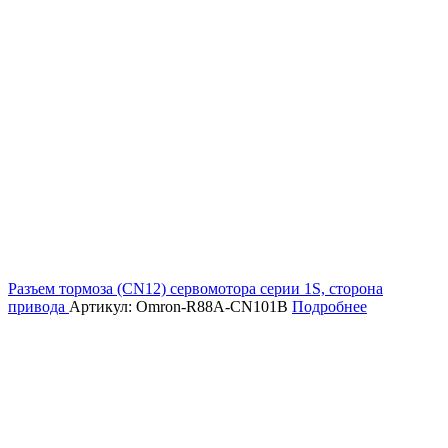
Разъем тормоза (CN12) сервомотора серии 1S, сторона
привода
Артикул: Omron-R88A-CN101B
Подробнее