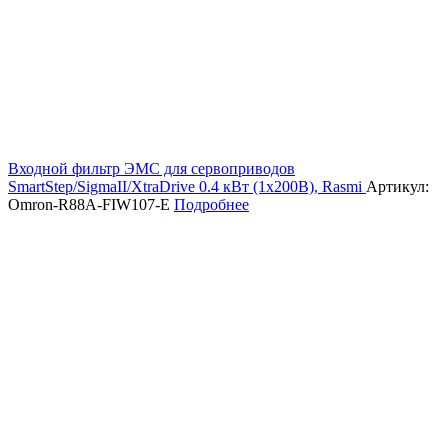
Входной фильтр ЭМС для сервоприводов
SmartStep/SigmaII/XtraDrive 0.4 кВт (1х200В), Rasmi
Артикул:
Omron-R88A-FIW107-E
Подробнее