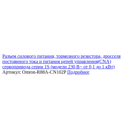
Разъем силового питания, тормозного резистора, дросселя
постоянного тока и питания цепей управления(CNA)
сервопривода серии 1S (модели 230 В~ от 0,1 до 1 кВт)
Артикул: Omron-R88A-CN102P
Подробнее