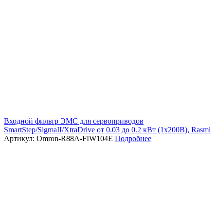
Входной фильтр ЭМС для сервоприводов
SmartStep/SigmaII/XtraDrive от 0.03 до 0.2 кВт (1х200В), Rasmi
Артикул: Omron-R88A-FIW104E
Подробнее