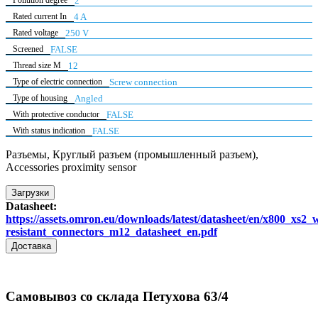
2
Rated current In
4 A
Rated voltage
250 V
Screened
FALSE
Thread size M
12
Type of electric connection
Screw connection
Type of housing
Angled
With protective conductor
FALSE
With status indication
FALSE
Разъемы, Круглый разъем (промышленный разъем),
Accessories proximity sensor
Загрузки
Datasheet:
https://assets.omron.eu/downloads/latest/datasheet/en/x800_xs2_
resistant_connectors_m12_datasheet_en.pdf
Доставка
Самовывоз со склада Петухова 63/4