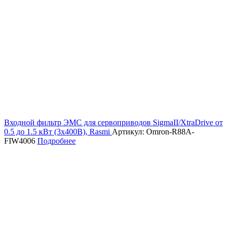
Входной фильтр ЭМС для сервоприводов SigmaII/XtraDrive от
0.5 до 1.5 кВт (3х400В), Rasmi
Артикул: Omron-R88A-
FIW4006
Подробнее