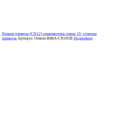
Разъем тормоза (CN12) сервомотора серии 1S, сторона
привода
Артикул: Omron-R88A-CN101B
Подробнее