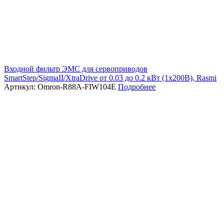
Входной фильтр ЭМС для сервоприводов
SmartStep/SigmaII/XtraDrive от 0.03 до 0.2 кВт (1х200В), Rasmi
Артикул: Omron-R88A-FIW104E
Подробнее