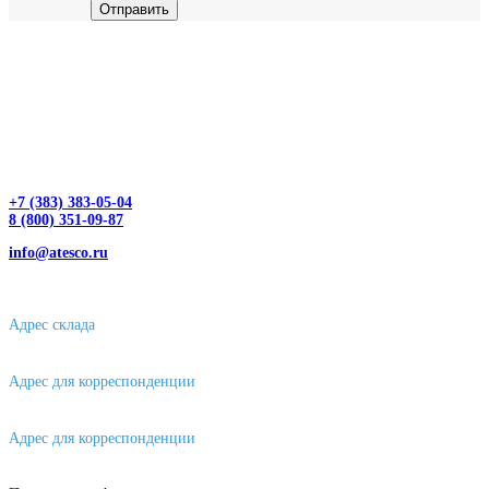
Отправить
+7 (383) 383-05-04
8 (800) 351-09-87
info@atesco.ru
630032, г. Новосибирск, мкр. Горский 66, 2 этаж, оф. 2.28/2
Адрес склада
630088, г. Новосибирске, ул. Петухова, 63/4, ворота 16
Адрес для корреспонденции
656043, г. Барнаул, ул. Короленко, д. 105
Адрес для корреспонденции
644007, г. Омск, ул. Фрунзе, д. 101