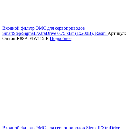
Входной фильтр ЭМС для сервоприводов
SmartStep/SigmaII/XtraDrive 0.75 кВт (1х200В), Rasmi
Артикул:
Omron-R88A-FIW115-E
Подробнее
Входной фильтр ЭМС для сервоприводов SigmaII/XtraDrive