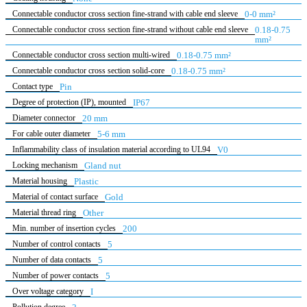
Connectable conductor cross section fine-strand with cable end sleeve
0-0 mm²
Connectable conductor cross section fine-strand without cable end sleeve
0.18-0.75
mm²
Connectable conductor cross section multi-wired
0.18-0.75 mm²
Connectable conductor cross section solid-core
0.18-0.75 mm²
Contact type
Pin
Degree of protection (IP), mounted
IP67
Diameter connector
20 mm
For cable outer diameter
5-6 mm
Inflammability class of insulation material according to UL94
V0
Locking mechanism
Gland nut
Material housing
Plastic
Material of contact surface
Gold
Material thread ring
Other
Min. number of insertion cycles
200
Number of control contacts
5
Number of data contacts
5
Number of power contacts
5
Over voltage category
I
Pollution degree