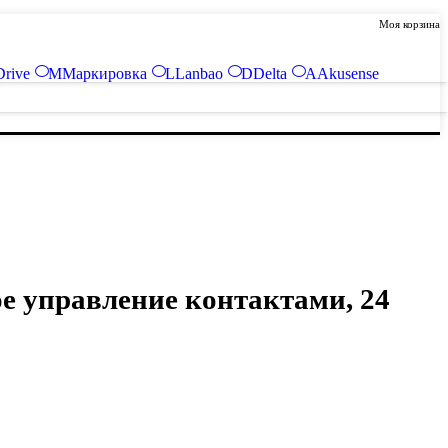
Моя корзина
Drive
М
Маркировка
L
Lanbao
D
Delta
A
Akusense
ое управление контактами, 24