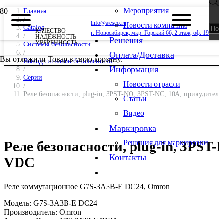
Мероприятия
Главная
/
info@atesco.ru
Новости компании
Catalog
КАЧЕСТВО
г. Новосибирск, мкр. Горский 66, 2 этаж, оф. 19
/
НАДЁЖНОСТЬ
Решения
УВЕРЕННОСТЬ
Системы безопасности
/
Оплата/Доставка
Вы отложили
Товар
в свою корзину.
Вывод сигналов безопасности
Информация
/
Серии
Новости отрасли
/
Реле безопасности, plug-in, 3PST-NO, 3PST-NC, 10A, принудите
Статьи
Видео
Маркировка
Реле безопасности, plug-in, 3PS
Решения для маркировки
Контакты
VDC
Реле коммутационное G7S-3A3B-E DC24, Omron
Модель:
G7S-3A3B-E DC24
Производитель:
Omron