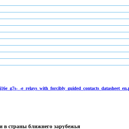
n/j16e_g7s-_-e_relays_with_forcibly_guided_contacts_datasheet_en.
и в страны ближнего зарубежья