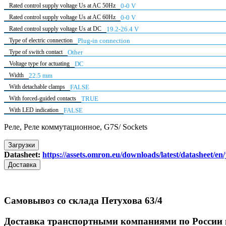
Rated control supply voltage Us at AC 50Hz
0-0 V
Rated control supply voltage Us at AC 60Hz
0-0 V
Rated control supply voltage Us at DC
19.2-26.4 V
Type of electric connection
Plug-in connection
Type of switch contact
Other
Voltage type for actuating
DC
Width
22.5 mm
With detachable clamps
FALSE
With forced-guided contacts
TRUE
With LED indication
FALSE
Реле, Реле коммутационное, G7S/ Sockets
Загрузки
Datasheet:
https://assets.omron.eu/downloads/latest/datasheet/e
Доставка
Самовывоз со склада Петухова 63/4
Доставка транспортными компаниями по России 