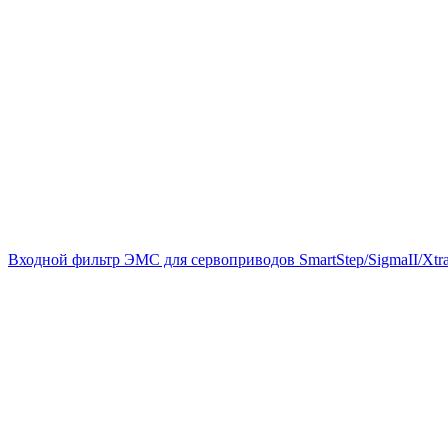
Входной фильтр ЭМС для сервоприводов SmartStep/SigmaII/Xtra