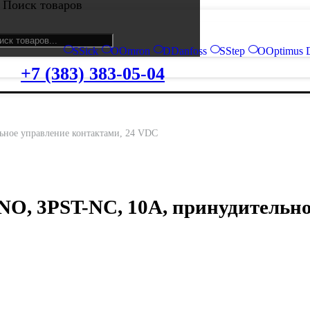
Поиск товаров
S
Sick
O
Omron
D
Danfoss
S
Step
O
Optimus 
+7 (383) 383-05-04
льное управление контактами, 24 VDC
T-NO, 3PST-NC, 10A, принудительн