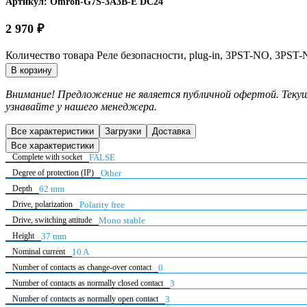
Артикул:
Omron-G7S-3A3B-E DC24
2 970
₽
Количество товара Реле безопасности, plug-in, 3PST-NO, 3PST
В корзину
Внимание! Предложение не является публичной офертой. Текущ
узнавайте у нашего менеджера.
Все характеристики
Загрузки
Доставка
Все характеристики
Complete with socket
FALSE
Degree of protection (IP)
Other
Depth
62 mm
Drive, polarization
Polarity free
Drive, switching attitude
Mono stable
Height
37 mm
Nominal current
10 A
Number of contacts as change-over contact
0
Number of contacts as normally closed contact
3
Number of contacts as normally open contact
3