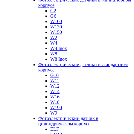
корпусе
G2
G6
W100
W130
W150
W2
W4
W4 Inox
W8
W8 Inox
Фотоэлектрические датчики в стандартном
корпусе
G10
W11
W12
W14
W16
W18
W190
W9
Фотоэлектрический датчик в
цилиндрическом корпусе
ELF