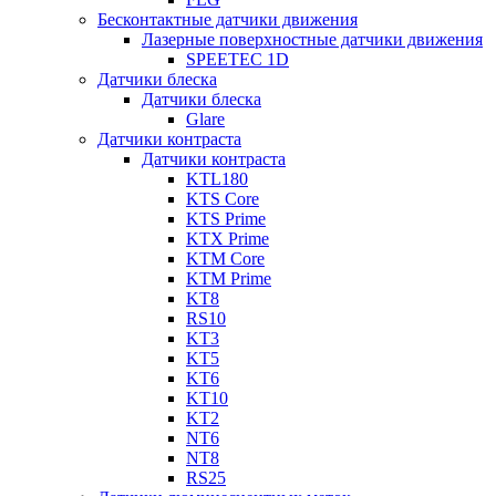
Бесконтактные датчики движения
Лазерные поверхностные датчики движения
SPEETEC 1D
Датчики блеска
Датчики блеска
Glare
Датчики контраста
Датчики контраста
KTL180
KTS Core
KTS Prime
KTX Prime
KTM Core
KTM Prime
KT8
RS10
KT3
KT5
KT6
KT10
KT2
NT6
NT8
RS25