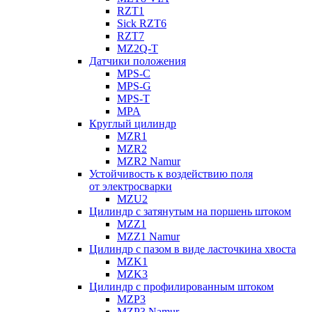
RZT1
Sick RZT6
RZT7
MZ2Q-T
Датчики положения
MPS-C
MPS-G
MPS-T
MPA
Круглый цилиндр
MZR1
MZR2
MZR2 Namur
Устойчивость к воздействию поля
от электросварки
MZU2
Цилиндр с затянутым на поршень штоком
MZZ1
MZZ1 Namur
Цилиндр с пазом в виде ласточкина хвоста
MZK1
MZK3
Цилиндр с профилированным штоком
MZP3
MZP3 Namur