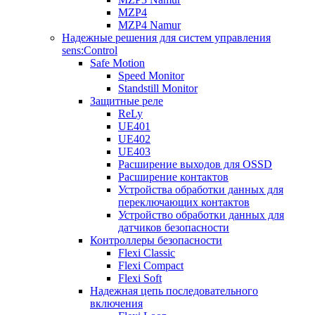
MZP4
MZP4 Namur
Надежные решения для систем управления
sens:Control
Safe Motion
Speed Monitor
Standstill Monitor
Защитные реле
ReLy
UE401
UE402
UE403
Расширение выходов для OSSD
Расширение контактов
Устройства обработки данных для
переключающих контактов
Устройство обработки данных для
датчиков безопасности
Контроллеры безопасности
Flexi Classic
Flexi Compact
Flexi Soft
Надежная цепь последовательного
включения