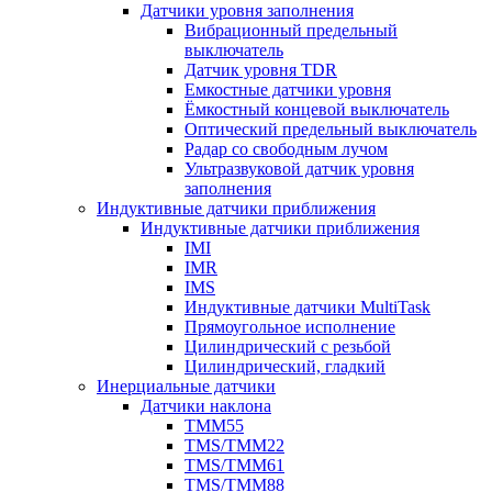
Датчики уровня заполнения
Вибрационный предельный
выключатель
Датчик уровня TDR
Емкостные датчики уровня
Ёмкостный концевой выключатель
Оптический предельный выключатель
Радар со свободным лучом
Ультразвуковой датчик уровня
заполнения
Индуктивные датчики приближения
Индуктивные датчики приближения
IMI
IMR
IMS
Индуктивные датчики MultiTask
Прямоугольное исполнение
Цилиндрический с резьбой
Цилиндрический, гладкий
Инерциальные датчики
Датчики наклона
TMM55
TMS/TMM22
TMS/TMM61
TMS/TMM88