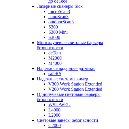
до deTec4
Лазерные сканеры Sick
microScan3
nanoScan3
outdoorScan3
S300
S300 Mini
S3000
Многолучевые световые барьеры
безопасности
deTem
M2000
M4000
Надёжные радарные датчики
safeRS
Надежные системы камер
V300 Work Station Extended
V200 Work Station Extended
Однолучевые световые барьеры
безопасности
WSU/WEU
L4000
L2000
Световые завесы безопасности
C2000