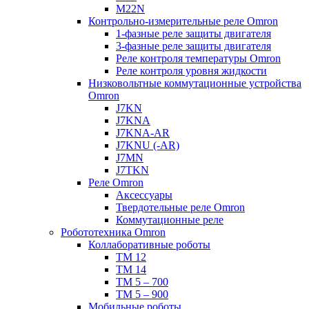
M22N
Контрольно-измерительные реле Omron
1-фазные реле защиты двигателя
3-фазные реле защиты двигателя
Реле контроля температуры Omron
Реле контроля уровня жидкости
Низковольтные коммутационные устройства
Omron
J7KN
J7KNA
J7KNA-AR
J7KNU (-AR)
J7MN
J7TKN
Реле Omron
Аксессуары
Твердотельные реле Omron
Коммутационные реле
Робототехника Omron
Коллаборативные роботы
TM 12
TM 14
TM 5 – 700
TM 5 – 900
Мобильные роботы