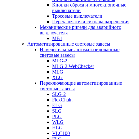
Кнопки сброса и многокнопочные
выключатели
Тросовые выключатели
Переключатели сигнала разрешения
Механические ригели для аварийного
выключателя
MB1
Автоматизированные световые завесы
Измерительные автоматизированные
световые завесы
MLG-2
MLG-2 WebChecker
MLG
XLG
Переключающие автоматизированные
световые завесы
SLG-2
FlexChain
ELG
SLG
PLG
WLG
HLG
VLC100
FLG