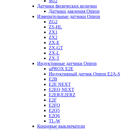
M12
Датчики физических величин
Датчики давления Omron
Измерительные датчики Omron
ZG2
ZS-HL
ZX1
ZX2
ZX-E
ZX-GT
ZX-L
ZX-T
Индуктивные датчики Omron
µPROX E2E
Индуктивный датчик Omron E2A-S
E2B
E2E NEXT
E2EQ NEXT
E2ER/E2ERZ
E2F
E2FQ
E2Q5
E2Q6
TL-W
Концевые выключатели