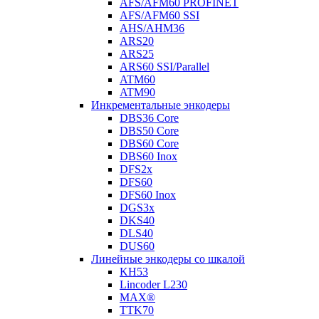
AFS/AFM60 PROFINET
AFS/AFM60 SSI
AHS/AHM36
ARS20
ARS25
ARS60 SSI/Parallel
ATM60
ATM90
Инкрементальные энкодеры
DBS36 Core
DBS50 Core
DBS60 Core
DBS60 Inox
DFS2x
DFS60
DFS60 Inox
DGS3x
DKS40
DLS40
DUS60
Линейные энкодеры со шкалой
KH53
Lincoder L230
MAX®
TTK70