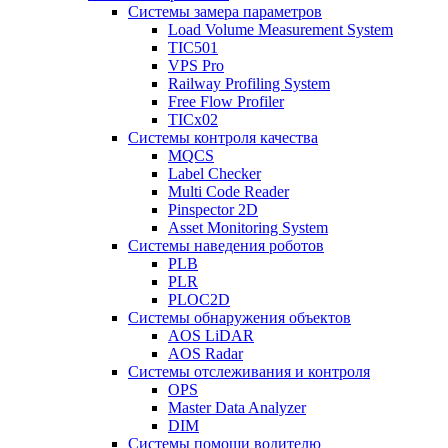
Системы замера параметров
Load Volume Measurement System
TIC501
VPS Pro
Railway Profiling System
Free Flow Profiler
TICx02
Системы контроля качества
MQCS
Label Checker
Multi Code Reader
Pinspector 2D
Asset Monitoring System
Системы наведения роботов
PLB
PLR
PLOC2D
Системы обнаружения объектов
AOS LiDAR
AOS Radar
Системы отслеживания и контроля
OPS
Master Data Analyzer
DIM
Системы помощи водителю