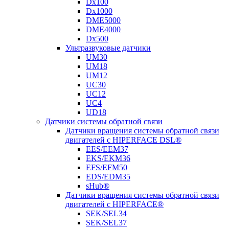
Dx100
Dx1000
DME5000
DME4000
Dx500
Ультразвуковые датчики
UM30
UM18
UM12
UC30
UC12
UC4
UD18
Датчики системы обратной связи
Датчики вращения системы обратной связи
двигателей с HIPERFACE DSL®
EES/EEM37
EKS/EKM36
EFS/EFM50
EDS/EDM35
sHub®
Датчики вращения системы обратной связи
двигателей с HIPERFACE®
SEK/SEL34
SEK/SEL37