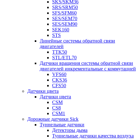
SKS/SKM36
SRS/SRM50
SFS/SFM60
SES/SEM70
SES/SEM90
SEK160
STS
Линейные системы обратной связи
двигателей
TTK50
STL/ETL70
Датчики вращения системы обратной связи
двигателей инкрементальные с коммутацией
VFS60
CKS36
CFS50
Датчики цвета
Датчики цвета
CSM
CS8
CSM1
Дорожные датчики Sick
Туннельные датчики
Детекторы дыма
Туннельные датчики качества воздуха