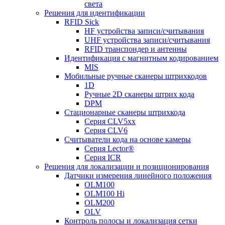
света
Решения для идентификации
RFID Sick
HF устройства записи/считывания
UHF устройства записи/считывания
RFID транспондер и антенны
Идентификация с магнитным кодированием
MIS
Мобильные ручные сканеры штрихкодов
1D
Ручные 2D сканеры штрих кода
DPM
Стационарные сканеры штрихкода
Серия CLV5xx
Серия CLV6
Считыватели кода на основе камеры
Серия Lector®
Серия ICR
Решения для локализации и позиционирования
Датчики измерения линейного положения
OLM100
OLM100 Hi
OLM200
OLV
Контроль полосы и локализация сетки