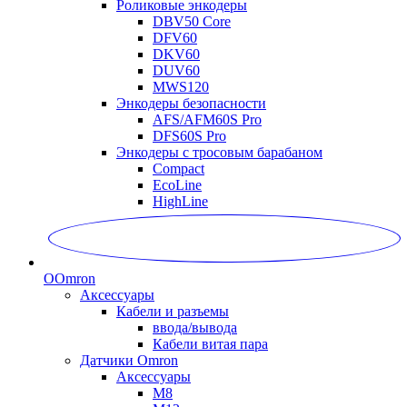
Роликовые энкодеры
DBV50 Core
DFV60
DKV60
DUV60
MWS120
Энкодеры безопасности
AFS/AFM60S Pro
DFS60S Pro
Энкодеры с тросовым барабаном
Compact
EcoLine
HighLine
O
Omron
Аксессуары
Кабели и разъемы
ввода/вывода
Кабели витая пара
Датчики Omron
Аксессуары
M8