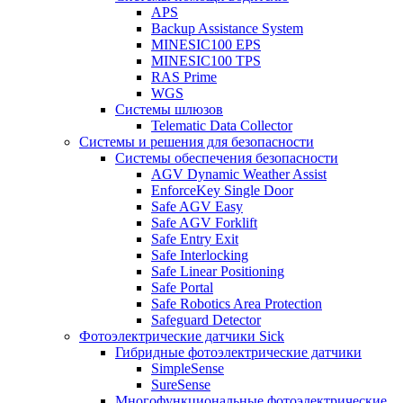
APS
Backup Assistance System
MINESIC100 EPS
MINESIC100 TPS
RAS Prime
WGS
Системы шлюзов
Telematic Data Collector
Системы и решения для безопасности
Системы обеспечения безопасности
AGV Dynamic Weather Assist
EnforceKey Single Door
Safe AGV Easy
Safe AGV Forklift
Safe Entry Exit
Safe Interlocking
Safe Linear Positioning
Safe Portal
Safe Robotics Area Protection
Safeguard Detector
Фотоэлектрические датчики Sick
Гибридные фотоэлектрические датчики
SimpleSense
SureSense
Многофункциональные фотоэлектрические