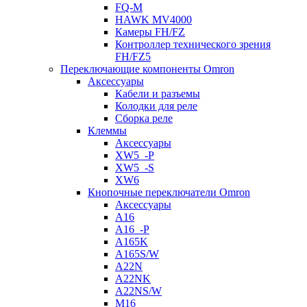
FQ-M
HAWK MV4000
Камеры FH/FZ
Контроллер технического зрения
FH/FZ5
Переключающие компоненты Omron
Аксессуары
Кабели и разъемы
Колодки для реле
Сборка реле
Клеммы
Аксессуары
XW5_-P
XW5_-S
XW6
Кнопочные переключатели Omron
Аксессуары
A16
A16_-P
A165K
A165S/W
A22N
A22NK
A22NS/W
M16