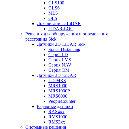
GLS100
GLS6
MLS
OLS
Локализация с LiDAR
LiDAR-LOC
Решения для обнаружения и определения
расстояния Sick
Датчики 2D-LiDAR Sick
Social Distancing
Серия LD
Серия LMS
Серия NAV
Серия TiM
Датчики 3D-LiDAR
LD-MRS
MRS1000
MRS1000P
MRS6000
PeopleCounter
Радарные датчики
RAS4xx
RMS1000
RMS3xx
Системные решения