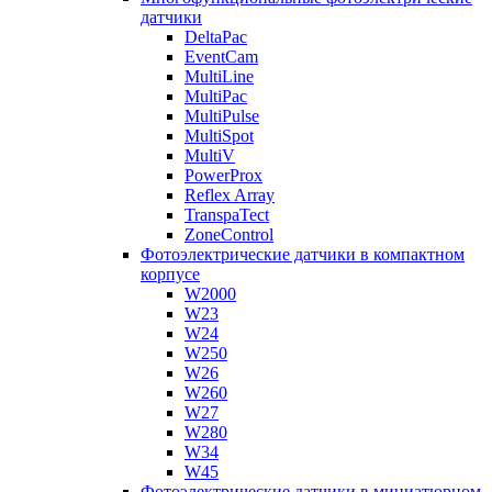
датчики
DeltaPac
EventCam
MultiLine
MultiPac
MultiPulse
MultiSpot
MultiV
PowerProx
Reflex Array
TranspaTect
ZoneControl
Фотоэлектрические датчики в компактном
корпусе
W2000
W23
W24
W250
W26
W260
W27
W280
W34
W45
Фотоэлектрические датчики в миниатюрном