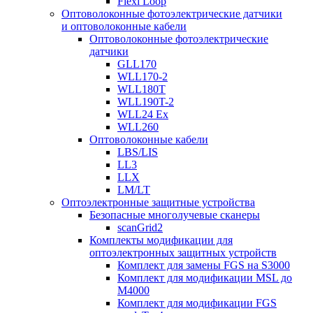
Flexi Loop
Оптоволоконные фотоэлектрические датчики
и оптоволоконные кабели
Оптоволоконные фотоэлектрические
датчики
GLL170
WLL170-2
WLL180T
WLL190T-2
WLL24 Ex
WLL260
Оптоволоконные кабели
LBS/LIS
LL3
LLX
LM/LT
Оптоэлектронные защитные устройства
Безопасные многолучевые сканеры
scanGrid2
Комплекты модификации для
оптоэлектронных защитных устройств
Комплект для замены FGS на S3000
Комплект для модификации MSL до
M4000
Комплект для модификации FGS