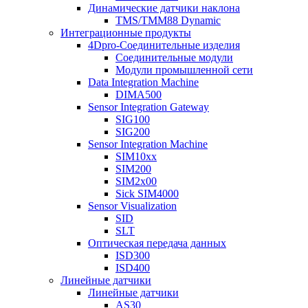
Динамические датчики наклона
TMS/TMM88 Dynamic
Интеграционные продукты
4Dpro-Соединительные изделия
Соединительные модули
Модули промышленной сети
Data Integration Machine
DIMA500
Sensor Integration Gateway
SIG100
SIG200
Sensor Integration Machine
SIM10xx
SIM200
SIM2x00
Sick SIM4000
Sensor Visualization
SID
SLT
Оптическая передача данных
ISD300
ISD400
Линейные датчики
Линейные датчики
AS30