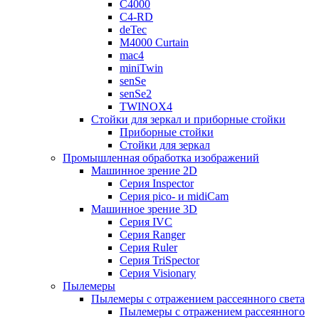
C4000
C4-RD
deTec
M4000 Curtain
mac4
miniTwin
senSe
senSe2
TWINOX4
Стойки для зеркал и приборные стойки
Приборные стойки
Стойки для зеркал
Промышленная обработка изображений
Машинное зрение 2D
Серия Inspector
Серия pico- и midiCam
Машинное зрение 3D
Серия IVC
Серия Ranger
Серия Ruler
Серия TriSpector
Серия Visionary
Пылемеры
Пылемеры с отражением рассеянного света
Пылемеры с отражением рассеянного