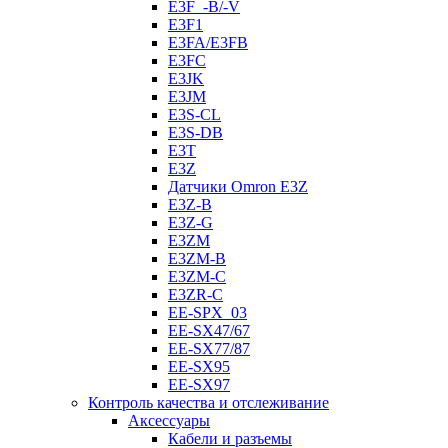
E3F_-B/-V
E3F1
E3FA/E3FB
E3FC
E3JK
E3JM
E3S-CL
E3S-DB
E3T
E3Z
Датчики Omron E3Z
E3Z-B
E3Z-G
E3ZM
E3ZM-B
E3ZM-C
E3ZR-C
EE-SPX_03
EE-SX47/67
EE-SX77/87
EE-SX95
EE-SX97
Контроль качества и отслеживание
Аксессуары
Кабели и разъемы