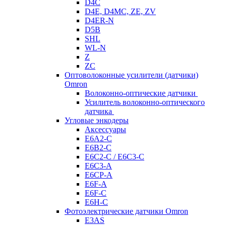
D4C
D4E, D4MC, ZE, ZV
D4ER-N
D5B
SHL
WL-N
Z
ZC
Оптоволоконные усилители (датчики)
Omron
Волоконно-оптические датчики
Усилитель волоконно-оптического
датчика
Угловые энкодеры
Аксессуары
E6A2-C
E6B2-C
E6C2-C / E6C3-C
E6C3-A
E6CP-A
E6F-A
E6F-C
E6H-C
Фотоэлектрические датчики Omron
E3AS