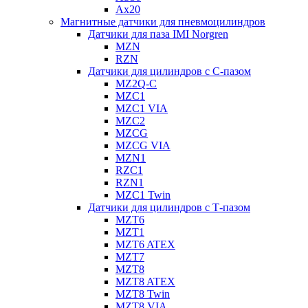
Ax20
Магнитные датчики для пневмоцилиндров
Датчики для паза IMI Norgren
MZN
RZN
Датчики для цилиндров с С-пазом
MZ2Q-C
MZC1
MZC1 VIA
MZC2
MZCG
MZCG VIA
MZN1
RZC1
RZN1
MZC1 Twin
Датчики для цилиндров с Т-пазом
MZT6
MZT1
MZT6 ATEX
MZT7
MZT8
MZT8 ATEX
MZT8 Twin
MZT8 VIA