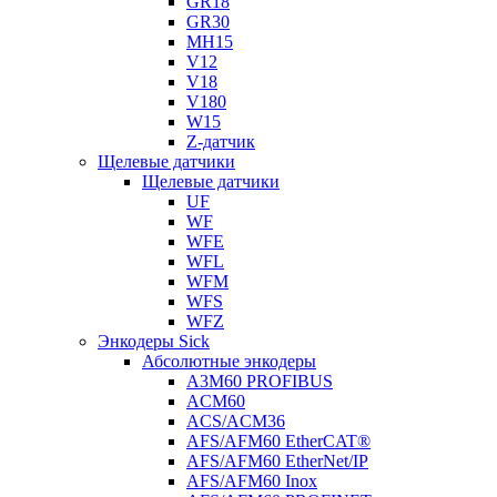
GR18
GR30
MH15
V12
V18
V180
W15
Z-датчик
Щелевые датчики
Щелевые датчики
UF
WF
WFE
WFL
WFM
WFS
WFZ
Энкодеры Sick
Абсолютные энкодеры
A3M60 PROFIBUS
ACM60
ACS/ACM36
AFS/AFM60 EtherCAT®
AFS/AFM60 EtherNet/IP
AFS/AFM60 Inox