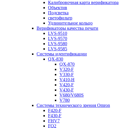
Калибровочная карта верификатора
Объектив
Подсветка
светофильтр
Удлинительное кольцо
Верификаторы качества печати
LVS-9510
LVS-9570
LVS-9580
LVS-9585
Системы идентификации
QX-830
QX-870
V320-F
V330-F
V410-H
V420-F
V430-F
V680/V680S
V780
Системы технического зрения Omron
F420-F
F430-F
FHV7
FQ2