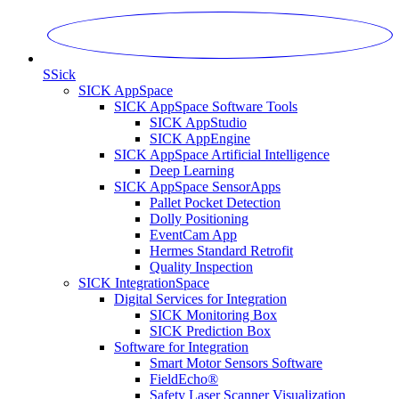
S
Sick
SICK AppSpace
SICK AppSpace Software Tools
SICK AppStudio
SICK AppEngine
SICK AppSpace Artificial Intelligence
Deep Learning
SICK AppSpace SensorApps
Pallet Pocket Detection
Dolly Positioning
EventCam App
Hermes Standard Retrofit
Quality Inspection
SICK IntegrationSpace
Digital Services for Integration
SICK Monitoring Box
SICK Prediction Box
Software for Integration
Smart Motor Sensors Software
FieldEcho®
Safety Laser Scanner Visualization