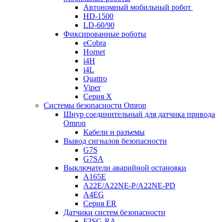
Автономный мобильный робот
HD-1500
LD-60/90
Фиксированные роботы
eCobra
Hornet
i4H
i4L
Quattro
Viper
Серия X
Системы безопасности Omron
Шнур соединительный для датчика привода
Omron
Кабели и разъемы
Вывод сигналов безопасности
G7S
G7SA
Выключатели аварийной остановки
A165E
A22E/A22NE-P/A22NE-PD
A4EG
Серия ER
Датчики систем безопасности
F3SG-RA