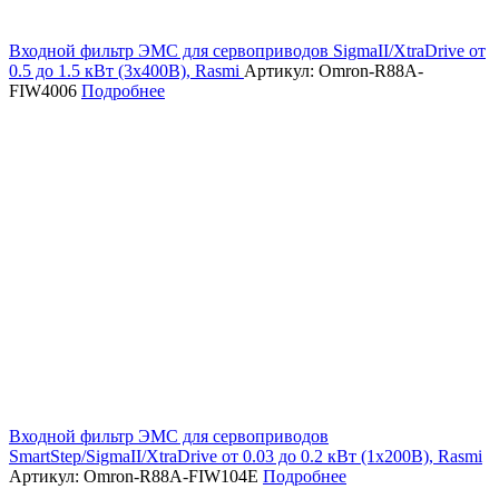
Входной фильтр ЭМС для сервоприводов SigmaII/XtraDrive от
0.5 до 1.5 кВт (3х400В), Rasmi
Артикул: Omron-R88A-
FIW4006
Подробнее
Входной фильтр ЭМС для сервоприводов
SmartStep/SigmaII/XtraDrive от 0.03 до 0.2 кВт (1х200В), Rasmi
Артикул: Omron-R88A-FIW104E
Подробнее