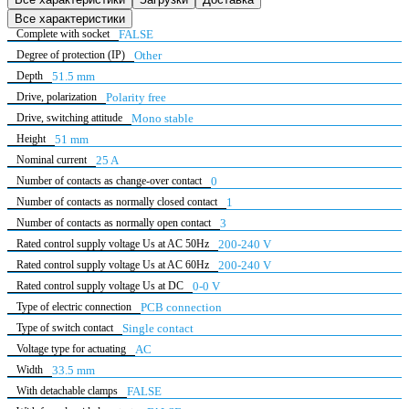
Все характеристики
Complete with socket
FALSE
Degree of protection (IP)
Other
Depth
51.5 mm
Drive, polarization
Polarity free
Drive, switching attitude
Mono stable
Height
51 mm
Nominal current
25 A
Number of contacts as change-over contact
0
Number of contacts as normally closed contact
1
Number of contacts as normally open contact
3
Rated control supply voltage Us at AC 50Hz
200-240 V
Rated control supply voltage Us at AC 60Hz
200-240 V
Rated control supply voltage Us at DC
0-0 V
Type of electric connection
PCB connection
Type of switch contact
Single contact
Voltage type for actuating
AC
Width
33.5 mm
With detachable clamps
FALSE