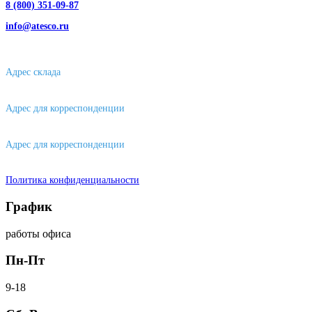
8 (800) 351-09-87
info@atesco.ru
630032, г. Новосибирск, мкр. Горский 66, 2 этаж, оф. 2.28/2
Адрес склада
630088, г. Новосибирске, ул. Петухова, 63/4, ворота 16
Адрес для корреспонденции
656043, г. Барнаул, ул. Короленко, д. 105
Адрес для корреспонденции
644007, г. Омск, ул. Фрунзе, д. 101
Политика конфиденциальности
График
работы офиса
Пн-Пт
9-18