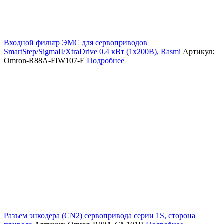
Входной фильтр ЭМС для сервоприводов
SmartStep/SigmaII/XtraDrive 0.4 кВт (1х200В), Rasmi
Артикул:
Omron-R88A-FIW107-E
Подробнее
Разъем энкодера (CN2) сервопривода серии 1S, сторона