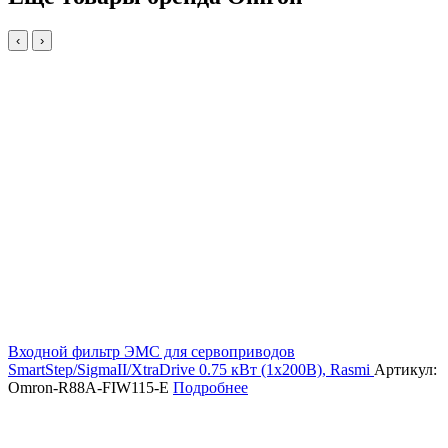
‹
›
Входной фильтр ЭМС для сервоприводов
SmartStep/SigmaII/XtraDrive 0.75 кВт (1х200В), Rasmi
Артикул:
Omron-R88A-FIW115-E
Подробнее