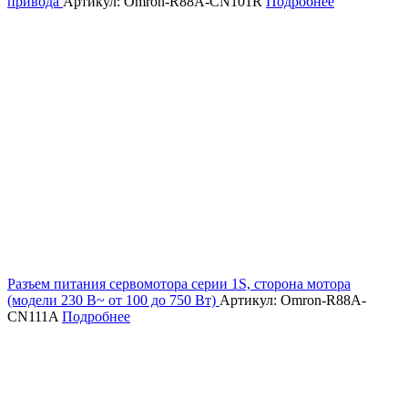
привода
Артикул: Omron-R88A-CN101R
Подробнее
Разъем питания сервомотора серии 1S, сторона мотора
(модели 230 В~ от 100 до 750 Вт)
Артикул: Omron-R88A-
CN111A
Подробнее