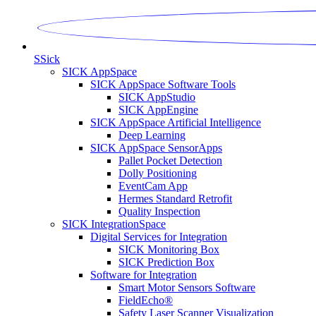
S
Sick
SICK AppSpace
SICK AppSpace Software Tools
SICK AppStudio
SICK AppEngine
SICK AppSpace Artificial Intelligence
Deep Learning
SICK AppSpace SensorApps
Pallet Pocket Detection
Dolly Positioning
EventCam App
Hermes Standard Retrofit
Quality Inspection
SICK IntegrationSpace
Digital Services for Integration
SICK Monitoring Box
SICK Prediction Box
Software for Integration
Smart Motor Sensors Software
FieldEcho®
Safety Laser Scanner Visualization