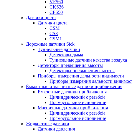
VFS60
CKS36
CFS50
Датчики цвета
Датчики цвета
CSM
CS8
CSM1
Дорожные датчики Sick
Туннельные датчики
Детекторы дыма
Туннельные датчики качества воздуха
Детекторы превышения высоты
Детекторы превышения высоты
Приборы измерения дальности видимости
Приборы измерения дальности видимос
Ёмкостные и магнитные датчики приближения
Емкостные датчики приближения
Цилиндрический с резьбой
Прямоугольное исполнение
Магнитные датчики приближения
Цилиндрический с резьбой
Прямоугольное исполнение
Жидкостные датчики
Датчики давления