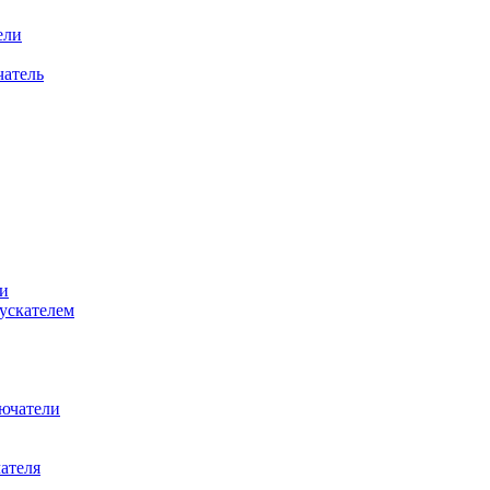
ели
атель
и
ускателем
ючатели
ателя