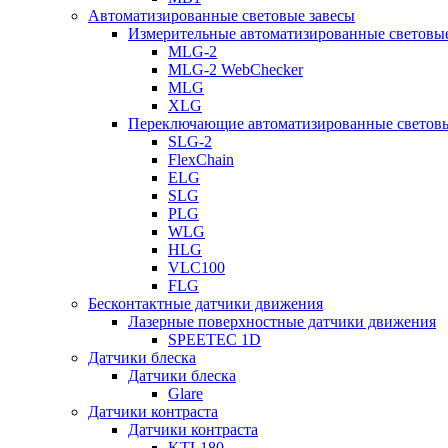
Автоматизированные световые завесы
Измерительные автоматизированные световые
MLG-2
MLG-2 WebChecker
MLG
XLG
Переключающие автоматизированные световы
SLG-2
FlexChain
ELG
SLG
PLG
WLG
HLG
VLC100
FLG
Бесконтактные датчики движения
Лазерные поверхностные датчики движения
SPEETEC 1D
Датчики блеска
Датчики блеска
Glare
Датчики контраста
Датчики контраста
KTL180