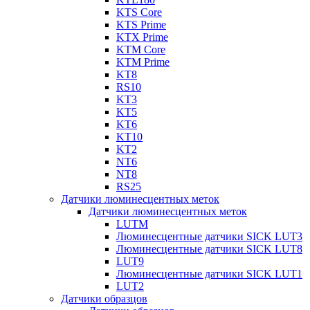
KTS Core
KTS Prime
KTX Prime
KTM Core
KTM Prime
KT8
RS10
KT3
KT5
KT6
KT10
KT2
NT6
NT8
RS25
Датчики люминесцентных меток
Датчики люминесцентных меток
LUTM
Люминесцентные датчики SICK LUT3
Люминесцентные датчики SICK LUT8
LUT9
Люминесцентные датчики SICK LUT1
LUT2
Датчики образцов