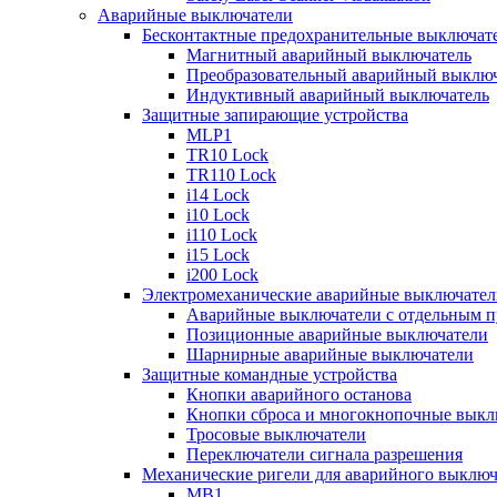
Аварийные выключатели
Бесконтактные предохранительные выключат
Магнитный аварийный выключатель
Преобразовательный аварийный выключ
Индуктивный аварийный выключатель
Защитные запирающие устройства
MLP1
TR10 Lock
TR110 Lock
i14 Lock
i10 Lock
i110 Lock
i15 Lock
i200 Lock
Электромеханические аварийные выключател
Аварийные выключатели с отдельным п
Позиционные аварийные выключатели
Шарнирные аварийные выключатели
Защитные командные устройства
Кнопки аварийного останова
Кнопки сброса и многокнопочные выкл
Тросовые выключатели
Переключатели сигнала разрешения
Механические ригели для аварийного выключ
MB1