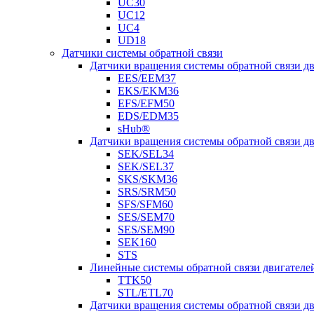
UC30
UC12
UC4
UD18
Датчики системы обратной связи
Датчики вращения системы обратной связи 
EES/EEM37
EKS/EKM36
EFS/EFM50
EDS/EDM35
sHub®
Датчики вращения системы обратной связи 
SEK/SEL34
SEK/SEL37
SKS/SKM36
SRS/SRM50
SFS/SFM60
SES/SEM70
SES/SEM90
SEK160
STS
Линейные системы обратной связи двигателе
TTK50
STL/ETL70
Датчики вращения системы обратной связи д