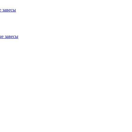
 завесы
е завесы