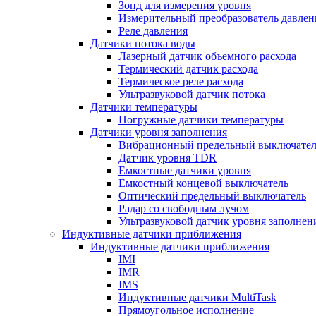
Зонд для измерения уровня
Измерительный преобразователь давлен
Реле давления
Датчики потока воды
Лазерный датчик объемного расхода
Термический датчик расхода
Термическое реле расхода
Ультразвуковой датчик потока
Датчики температуры
Погружные датчики температуры
Датчики уровня заполнения
Вибрационный предельный выключател
Датчик уровня TDR
Емкостные датчики уровня
Ёмкостный концевой выключатель
Оптический предельный выключатель
Радар со свободным лучом
Ультразвуковой датчик уровня заполнен
Индуктивные датчики приближения
Индуктивные датчики приближения
IMI
IMR
IMS
Индуктивные датчики MultiTask
Прямоугольное исполнение