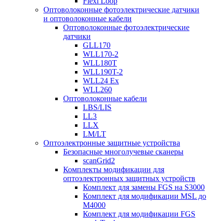
Flexi Loop
Оптоволоконные фотоэлектрические датчики
и оптоволоконные кабели
Оптоволоконные фотоэлектрические
датчики
GLL170
WLL170-2
WLL180T
WLL190T-2
WLL24 Ex
WLL260
Оптоволоконные кабели
LBS/LIS
LL3
LLX
LM/LT
Оптоэлектронные защитные устройства
Безопасные многолучевые сканеры
scanGrid2
Комплекты модификации для
оптоэлектронных защитных устройств
Комплект для замены FGS на S3000
Комплект для модификации MSL до
M4000
Комплект для модификации FGS