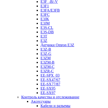
E3F_-B/-V
E3F1
E3FA/E3FB
E3FC
E3JK
E3JM
E3S-CL
E3S-DB
E3T
E3Z
Датчики Omron E3Z
E3Z-B
E3Z-G
E3ZM
E3ZM-B
E3ZM-C
E3ZR-C
EE-SPX_03
EE-SX47/67
EE-SX77/87
EE-SX95
EE-SX97
Контроль качества и отслеживание
Аксессуары
Кабели и разъемы