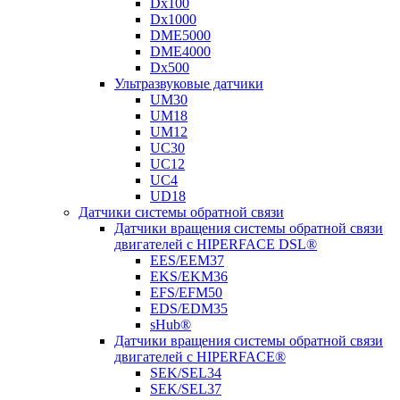
Dx100
Dx1000
DME5000
DME4000
Dx500
Ультразвуковые датчики
UM30
UM18
UM12
UC30
UC12
UC4
UD18
Датчики системы обратной связи
Датчики вращения системы обратной связи
двигателей с HIPERFACE DSL®
EES/EEM37
EKS/EKM36
EFS/EFM50
EDS/EDM35
sHub®
Датчики вращения системы обратной связи
двигателей с HIPERFACE®
SEK/SEL34
SEK/SEL37