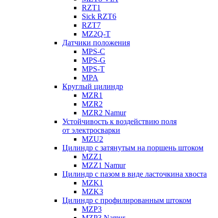
RZT1
Sick RZT6
RZT7
MZ2Q-T
Датчики положения
MPS-C
MPS-G
MPS-T
MPA
Круглый цилиндр
MZR1
MZR2
MZR2 Namur
Устойчивость к воздействию поля
от электросварки
MZU2
Цилиндр с затянутым на поршень штоком
MZZ1
MZZ1 Namur
Цилиндр с пазом в виде ласточкина хвоста
MZK1
MZK3
Цилиндр с профилированным штоком
MZP3
MZP3 Namur