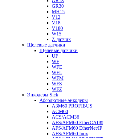
GR18
GR30
MH15
V12
V18
V180
W15
Z-датчик
Щелевые датчики
Щелевые датчики
UF
WF
WFE
WFL
WFM
WFS
WFZ
Энкодеры Sick
Абсолютные энкодеры
A3M60 PROFIBUS
ACM60
ACS/ACM36
AFS/AFM60 EtherCAT®
AFS/AFM60 EtherNet/IP
AFS/AFM60 Inox