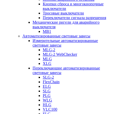
Кнопки сброса и многокнопочные
выключатели
Тросовые выключатели
Переключатели сигнала разрешения
Механические ригели для аварийного
выключателя
MB1
Автоматизированные световые завесы
Измерительные автоматизированные
световые завесы
MLG-2
MLG-2 WebChecker
MLG
XLG
Переключающие автоматизированные
световые завесы
SLG-2
FlexChain
ELG
SLG
PLG
WLG
HLG
VLC100
FLG