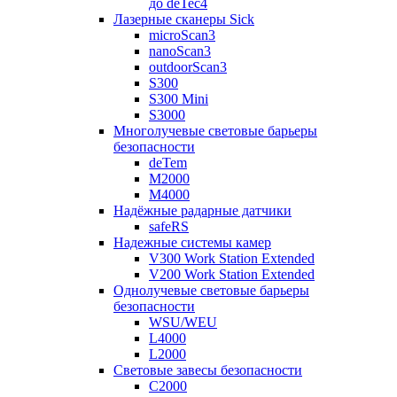
до deTec4
Лазерные сканеры Sick
microScan3
nanoScan3
outdoorScan3
S300
S300 Mini
S3000
Многолучевые световые барьеры
безопасности
deTem
M2000
M4000
Надёжные радарные датчики
safeRS
Надежные системы камер
V300 Work Station Extended
V200 Work Station Extended
Однолучевые световые барьеры
безопасности
WSU/WEU
L4000
L2000
Световые завесы безопасности
C2000