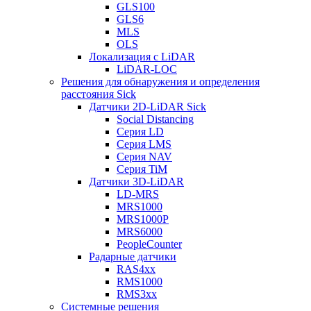
GLS100
GLS6
MLS
OLS
Локализация с LiDAR
LiDAR-LOC
Решения для обнаружения и определения
расстояния Sick
Датчики 2D-LiDAR Sick
Social Distancing
Серия LD
Серия LMS
Серия NAV
Серия TiM
Датчики 3D-LiDAR
LD-MRS
MRS1000
MRS1000P
MRS6000
PeopleCounter
Радарные датчики
RAS4xx
RMS1000
RMS3xx
Системные решения