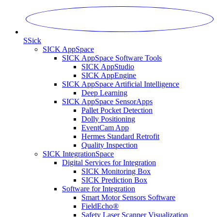
S
Sick
SICK AppSpace
SICK AppSpace Software Tools
SICK AppStudio
SICK AppEngine
SICK AppSpace Artificial Intelligence
Deep Learning
SICK AppSpace SensorApps
Pallet Pocket Detection
Dolly Positioning
EventCam App
Hermes Standard Retrofit
Quality Inspection
SICK IntegrationSpace
Digital Services for Integration
SICK Monitoring Box
SICK Prediction Box
Software for Integration
Smart Motor Sensors Software
FieldEcho®
Safety Laser Scanner Visualization