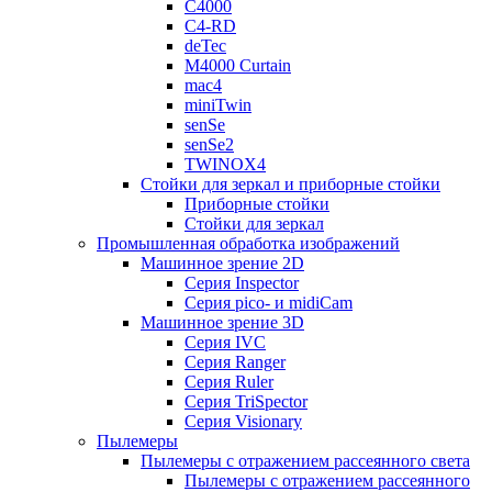
C4000
C4-RD
deTec
M4000 Curtain
mac4
miniTwin
senSe
senSe2
TWINOX4
Стойки для зеркал и приборные стойки
Приборные стойки
Стойки для зеркал
Промышленная обработка изображений
Машинное зрение 2D
Серия Inspector
Серия pico- и midiCam
Машинное зрение 3D
Серия IVC
Серия Ranger
Серия Ruler
Серия TriSpector
Серия Visionary
Пылемеры
Пылемеры с отражением рассеянного света
Пылемеры с отражением рассеянного