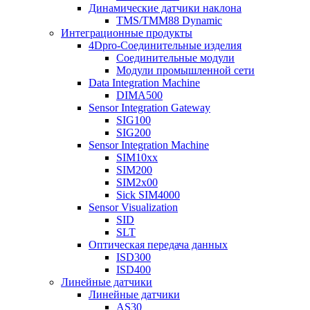
Динамические датчики наклона
TMS/TMM88 Dynamic
Интеграционные продукты
4Dpro-Соединительные изделия
Соединительные модули
Модули промышленной сети
Data Integration Machine
DIMA500
Sensor Integration Gateway
SIG100
SIG200
Sensor Integration Machine
SIM10xx
SIM200
SIM2x00
Sick SIM4000
Sensor Visualization
SID
SLT
Оптическая передача данных
ISD300
ISD400
Линейные датчики
Линейные датчики
AS30