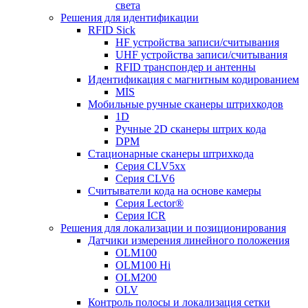
света
Решения для идентификации
RFID Sick
HF устройства записи/считывания
UHF устройства записи/считывания
RFID транспондер и антенны
Идентификация с магнитным кодированием
MIS
Мобильные ручные сканеры штрихкодов
1D
Ручные 2D сканеры штрих кода
DPM
Стационарные сканеры штрихкода
Серия CLV5xx
Серия CLV6
Считыватели кода на основе камеры
Серия Lector®
Серия ICR
Решения для локализации и позиционирования
Датчики измерения линейного положения
OLM100
OLM100 Hi
OLM200
OLV
Контроль полосы и локализация сетки