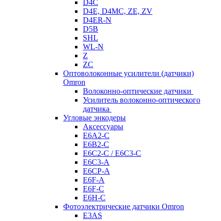
D4C
D4E, D4MC, ZE, ZV
D4ER-N
D5B
SHL
WL-N
Z
ZC
Оптоволоконные усилители (датчики)
Omron
Волоконно-оптические датчики
Усилитель волоконно-оптического
датчика
Угловые энкодеры
Аксессуары
E6A2-C
E6B2-C
E6C2-C / E6C3-C
E6C3-A
E6CP-A
E6F-A
E6F-C
E6H-C
Фотоэлектрические датчики Omron
E3AS