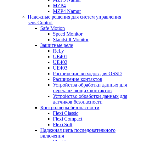
MZP4
MZP4 Namur
Надежные решения для систем управления
sens:Control
Safe Motion
Speed Monitor
Standstill Monitor
Защитные реле
ReLy
UE401
UE402
UE403
Расширение выходов для OSSD
Расширение контактов
Устройства обработки данных для
переключающих контактов
Устройство обработки данных для
датчиков безопасности
Контроллеры безопасности
Flexi Classic
Flexi Compact
Flexi Soft
Надежная цепь последовательного
включения