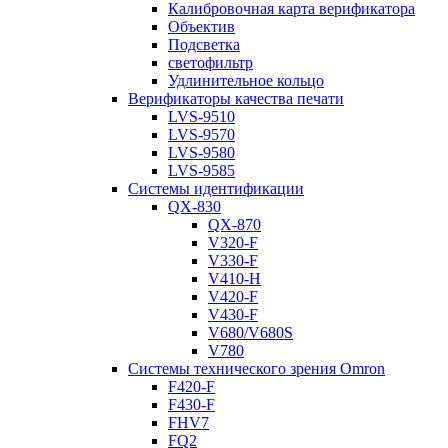
Калибровочная карта верификатора
Объектив
Подсветка
светофильтр
Удлинительное кольцо
Верификаторы качества печати
LVS-9510
LVS-9570
LVS-9580
LVS-9585
Системы идентификации
QX-830
QX-870
V320-F
V330-F
V410-H
V420-F
V430-F
V680/V680S
V780
Системы технического зрения Omron
F420-F
F430-F
FHV7
FQ2