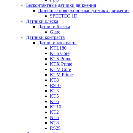
Бесконтактные датчики движения
Лазерные поверхностные датчики движения
SPEETEC 1D
Датчики блеска
Датчики блеска
Glare
Датчики контраста
Датчики контраста
KTL180
KTS Core
KTS Prime
KTX Prime
KTM Core
KTM Prime
KT8
RS10
KT3
KT5
KT6
KT10
KT2
NT6
NT8
RS25