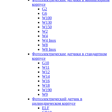
корпусе
G2
G6
W100
W130
W150
W2
W4
W4 Inox
W8
W8 Inox
Фотоэлектрические датчики в стандартном
корпусе
G10
W11
W12
W14
W16
W18
W190
W9
Фотоэлектрический датчик в
цилиндрическом корпусе
ELF