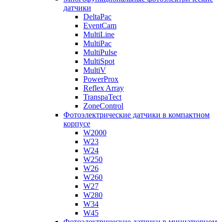
датчики
DeltaPac
EventCam
MultiLine
MultiPac
MultiPulse
MultiSpot
MultiV
PowerProx
Reflex Array
TranspaTect
ZoneControl
Фотоэлектрические датчики в компактном
корпусе
W2000
W23
W24
W250
W26
W260
W27
W280
W34
W45
Фотоэлектрические датчики в миниатюрном