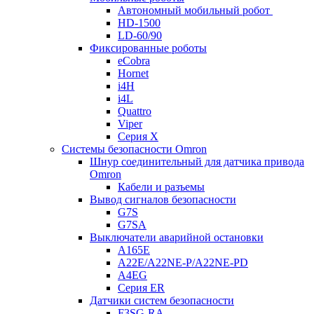
Автономный мобильный робот
HD-1500
LD-60/90
Фиксированные роботы
eCobra
Hornet
i4H
i4L
Quattro
Viper
Серия X
Системы безопасности Omron
Шнур соединительный для датчика привода
Omron
Кабели и разъемы
Вывод сигналов безопасности
G7S
G7SA
Выключатели аварийной остановки
A165E
A22E/A22NE-P/A22NE-PD
A4EG
Серия ER
Датчики систем безопасности
F3SG-RA