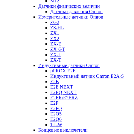
M12
Датчики физических величин
Датчики давления Omron
Измерительные датчики Omron
ZG2
ZS-HL
ZX1
ZX2
ZX-E
ZX-GT
ZX-L
ZX-T
Индуктивные датчики Omron
µPROX E2E
Индуктивный датчик Omron E2A-S
E2B
E2E NEXT
E2EQ NEXT
E2ER/E2ERZ
E2F
E2FQ
E2Q5
E2Q6
TL-W
Концевые выключатели