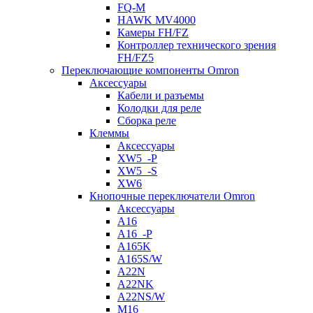
FQ-M
HAWK MV4000
Камеры FH/FZ
Контроллер технического зрения
FH/FZ5
Переключающие компоненты Omron
Аксессуары
Кабели и разъемы
Колодки для реле
Сборка реле
Клеммы
Аксессуары
XW5_-P
XW5_-S
XW6
Кнопочные переключатели Omron
Аксессуары
A16
A16_-P
A165K
A165S/W
A22N
A22NK
A22NS/W
M16