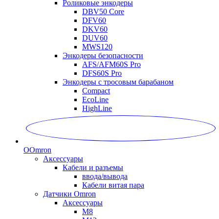
Роликовые энкодеры
DBV50 Core
DFV60
DKV60
DUV60
MWS120
Энкодеры безопасности
AFS/AFM60S Pro
DFS60S Pro
Энкодеры с тросовым барабаном
Compact
EcoLine
HighLine
O
Omron
Аксессуары
Кабели и разъемы
ввода/вывода
Кабели витая пара
Датчики Omron
Аксессуары
M8