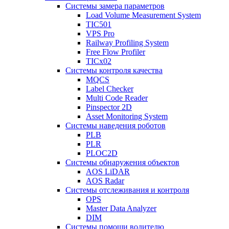
Системы замера параметров
Load Volume Measurement System
TIC501
VPS Pro
Railway Profiling System
Free Flow Profiler
TICx02
Системы контроля качества
MQCS
Label Checker
Multi Code Reader
Pinspector 2D
Asset Monitoring System
Системы наведения роботов
PLB
PLR
PLOC2D
Системы обнаружения объектов
AOS LiDAR
AOS Radar
Системы отслеживания и контроля
OPS
Master Data Analyzer
DIM
Системы помощи водителю