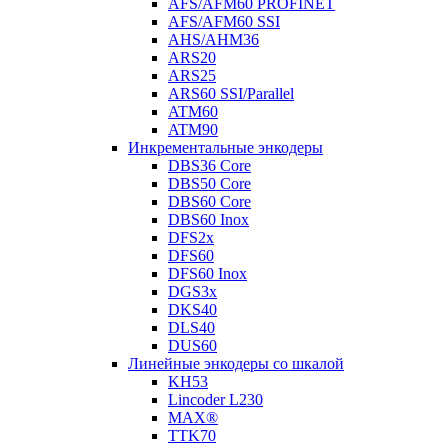
AFS/AFM60 PROFINET
AFS/AFM60 SSI
AHS/AHM36
ARS20
ARS25
ARS60 SSI/Parallel
ATM60
ATM90
Инкрементальные энкодеры
DBS36 Core
DBS50 Core
DBS60 Core
DBS60 Inox
DFS2x
DFS60
DFS60 Inox
DGS3x
DKS40
DLS40
DUS60
Линейные энкодеры со шкалой
KH53
Lincoder L230
MAX®
TTK70