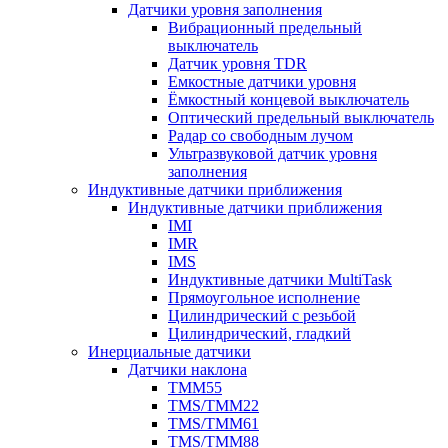
Датчики уровня заполнения
Вибрационный предельный
выключатель
Датчик уровня TDR
Емкостные датчики уровня
Ёмкостный концевой выключатель
Оптический предельный выключатель
Радар со свободным лучом
Ультразвуковой датчик уровня
заполнения
Индуктивные датчики приближения
Индуктивные датчики приближения
IMI
IMR
IMS
Индуктивные датчики MultiTask
Прямоугольное исполнение
Цилиндрический с резьбой
Цилиндрический, гладкий
Инерциальные датчики
Датчики наклона
TMM55
TMS/TMM22
TMS/TMM61
TMS/TMM88