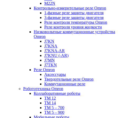
M22N
Контрольно-измерительные реле Omron
1-фазные реле защиты двигателя
3-фазные реле защиты двигателя
Реле контроля температуры Omron
Реле контроля уровня жидкости
Низковольтные коммутационные устройства
Omron
J7KN
J7KNA
J7KNA-AR
J7KNU (-AR)
J7MN
J7TKN
Реле Omron
Аксессуары
Твердотельные реле Omron
Коммутационные реле
Робототехника Omron
Коллаборативные роботы
TM 12
TM 14
TM 5 – 700
TM 5 – 900
Мобильные роботы