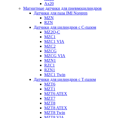
Ax20
Магнитные датчики для пневмоцилиндров
Датчики для паза IMI Norgren
MZN
RZN
Датчики для цилиндров с С-пазом
MZ2Q-C
MZC1
MZC1 VIA
MZC2
MZCG
MZCG VIA
MZN1
RZC1
RZN1
MZC1 Twin
Датчики для цилиндров с Т-пазом
MZT6
MZT1
MZT6 ATEX
MZT7
MZT8
MZT8 ATEX
MZT8 Twin
MZT8 VIA