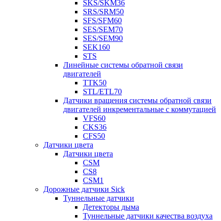
SKS/SKM36
SRS/SRM50
SFS/SFM60
SES/SEM70
SES/SEM90
SEK160
STS
Линейные системы обратной связи
двигателей
TTK50
STL/ETL70
Датчики вращения системы обратной связи
двигателей инкрементальные с коммутацией
VFS60
CKS36
CFS50
Датчики цвета
Датчики цвета
CSM
CS8
CSM1
Дорожные датчики Sick
Туннельные датчики
Детекторы дыма
Туннельные датчики качества воздуха