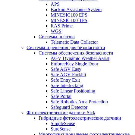
APS
Backup Assistance System
MINESIC100 EPS
MINESIC100 TPS
RAS Prime
WGS
Системы шлюзов
Telematic Data Collector
Системы и решения для безопасности
Системы обеспечения безопасности
AGV Dynamic Weather Assist
EnforceKey Single Door
Safe AGV Easy
Safe AGV Forklift
Safe Entry Exit
Safe Interlocking
Safe Linear Positioning
Safe Portal
Safe Robotics Area Protection
Safeguard Detector
Фотоэлектрические датчики Sick
Гибридные фотоэлектрические датчики
SimpleSense
SureSense
Многофункциональные фотоэлектрические