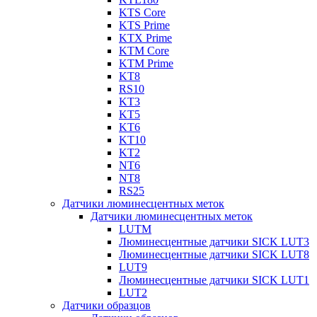
KTS Core
KTS Prime
KTX Prime
KTM Core
KTM Prime
KT8
RS10
KT3
KT5
KT6
KT10
KT2
NT6
NT8
RS25
Датчики люминесцентных меток
Датчики люминесцентных меток
LUTM
Люминесцентные датчики SICK LUT3
Люминесцентные датчики SICK LUT8
LUT9
Люминесцентные датчики SICK LUT1
LUT2
Датчики образцов