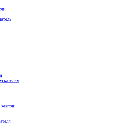
ели
атель
и
ускателем
ючатели
ателя