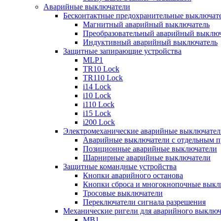
Аварийные выключатели
Бесконтактные предохранительные выключат
Магнитный аварийный выключатель
Преобразовательный аварийный выключ
Индуктивный аварийный выключатель
Защитные запирающие устройства
MLP1
TR10 Lock
TR110 Lock
i14 Lock
i10 Lock
i110 Lock
i15 Lock
i200 Lock
Электромеханические аварийные выключател
Аварийные выключатели с отдельным п
Позиционные аварийные выключатели
Шарнирные аварийные выключатели
Защитные командные устройства
Кнопки аварийного останова
Кнопки сброса и многокнопочные выкл
Тросовые выключатели
Переключатели сигнала разрешения
Механические ригели для аварийного выключ
MB1