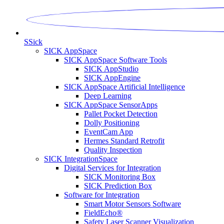
S
Sick
SICK AppSpace
SICK AppSpace Software Tools
SICK AppStudio
SICK AppEngine
SICK AppSpace Artificial Intelligence
Deep Learning
SICK AppSpace SensorApps
Pallet Pocket Detection
Dolly Positioning
EventCam App
Hermes Standard Retrofit
Quality Inspection
SICK IntegrationSpace
Digital Services for Integration
SICK Monitoring Box
SICK Prediction Box
Software for Integration
Smart Motor Sensors Software
FieldEcho®
Safety Laser Scanner Visualization