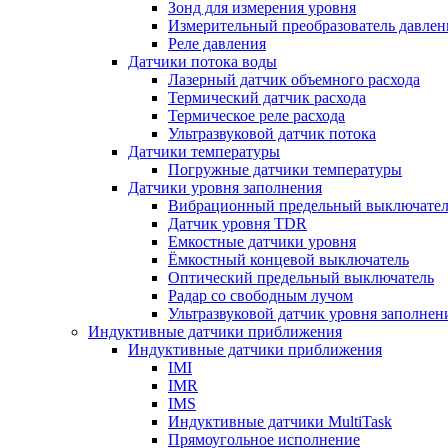
Зонд для измерения уровня
Измерительный преобразователь давлен
Реле давления
Датчики потока воды
Лазерный датчик объемного расхода
Термический датчик расхода
Термическое реле расхода
Ультразвуковой датчик потока
Датчики температуры
Погружные датчики температуры
Датчики уровня заполнения
Вибрационный предельный выключател
Датчик уровня TDR
Емкостные датчики уровня
Ёмкостный концевой выключатель
Оптический предельный выключатель
Радар со свободным лучом
Ультразвуковой датчик уровня заполнен
Индуктивные датчики приближения
Индуктивные датчики приближения
IMI
IMR
IMS
Индуктивные датчики MultiTask
Прямоугольное исполнение