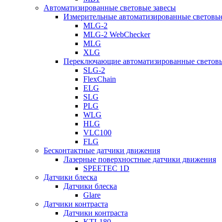
Автоматизированные световые завесы
Измерительные автоматизированные световые
MLG-2
MLG-2 WebChecker
MLG
XLG
Переключающие автоматизированные световы
SLG-2
FlexChain
ELG
SLG
PLG
WLG
HLG
VLC100
FLG
Бесконтактные датчики движения
Лазерные поверхностные датчики движения
SPEETEC 1D
Датчики блеска
Датчики блеска
Glare
Датчики контраста
Датчики контраста
KTL180