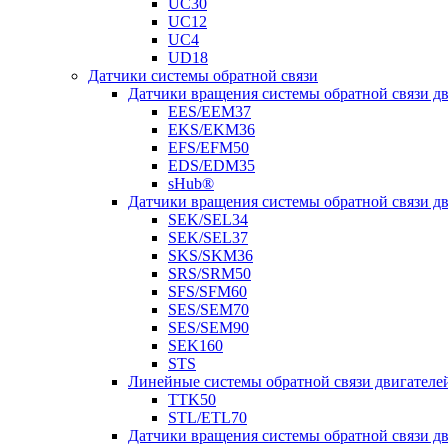
UC30
UC12
UC4
UD18
Датчики системы обратной связи
Датчики вращения системы обратной связи 
EES/EEM37
EKS/EKM36
EFS/EFM50
EDS/EDM35
sHub®
Датчики вращения системы обратной связи 
SEK/SEL34
SEK/SEL37
SKS/SKM36
SRS/SRM50
SFS/SFM60
SES/SEM70
SES/SEM90
SEK160
STS
Линейные системы обратной связи двигателе
TTK50
STL/ETL70
Датчики вращения системы обратной связи д