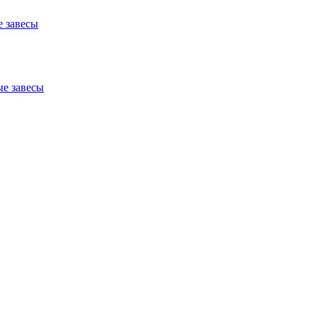
 завесы
е завесы