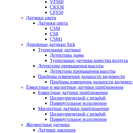
VFS60
CKS36
CFS50
Датчики цвета
Датчики цвета
CSM
CS8
CSM1
Дорожные датчики Sick
Туннельные датчики
Детекторы дыма
Туннельные датчики качества воздуха
Детекторы превышения высоты
Детекторы превышения высоты
Приборы измерения дальности видимости
Приборы измерения дальности видимос
Ёмкостные и магнитные датчики приближения
Емкостные датчики приближения
Цилиндрический с резьбой
Прямоугольное исполнение
Магнитные датчики приближения
Цилиндрический с резьбой
Прямоугольное исполнение
Жидкостные датчики
Датчики давления