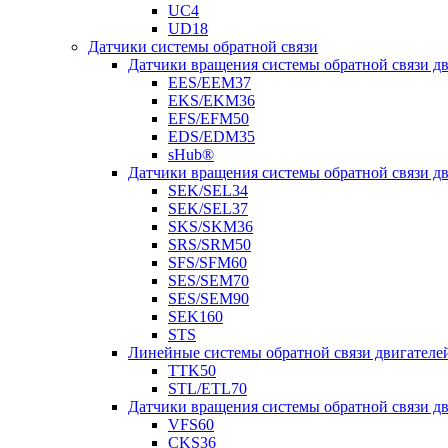
UC4
UD18
Датчики системы обратной связи
Датчики вращения системы обратной связи 
EES/EEM37
EKS/EKM36
EFS/EFM50
EDS/EDM35
sHub®
Датчики вращения системы обратной связи 
SEK/SEL34
SEK/SEL37
SKS/SKM36
SRS/SRM50
SFS/SFM60
SES/SEM70
SES/SEM90
SEK160
STS
Линейные системы обратной связи двигателе
TTK50
STL/ETL70
Датчики вращения системы обратной связи д
VFS60
CKS36