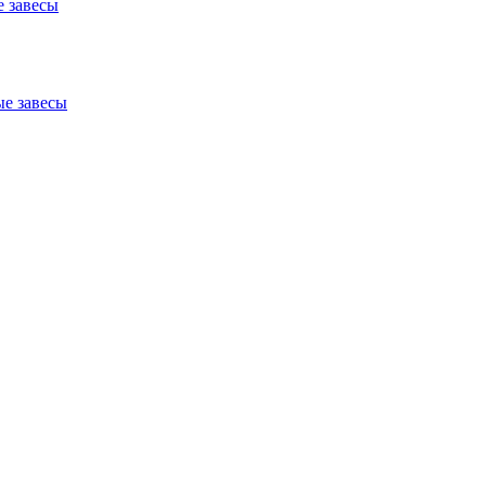
 завесы
е завесы