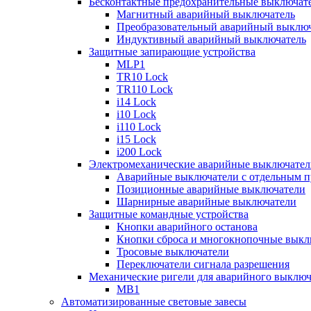
Бесконтактные предохранительные выключат
Магнитный аварийный выключатель
Преобразовательный аварийный выключ
Индуктивный аварийный выключатель
Защитные запирающие устройства
MLP1
TR10 Lock
TR110 Lock
i14 Lock
i10 Lock
i110 Lock
i15 Lock
i200 Lock
Электромеханические аварийные выключател
Аварийные выключатели с отдельным п
Позиционные аварийные выключатели
Шарнирные аварийные выключатели
Защитные командные устройства
Кнопки аварийного останова
Кнопки сброса и многокнопочные выкл
Тросовые выключатели
Переключатели сигнала разрешения
Механические ригели для аварийного выключ
MB1
Автоматизированные световые завесы