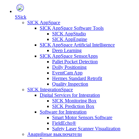
S
Sick
SICK AppSpace
SICK AppSpace Software Tools
SICK AppStudio
SICK AppEngine
SICK AppSpace Artificial Intelligence
Deep Learning
SICK AppSpace SensorApps
Pallet Pocket Detection
Dolly Positioning
EventCam App
Hermes Standard Retrofit
Quality Inspection
SICK IntegrationSpace
Digital Services for Integration
SICK Monitoring Box
SICK Prediction Box
Software for Integration
Smart Motor Sensors Software
FieldEcho®
Safety Laser Scanner Visualization
Аварийные выключатели