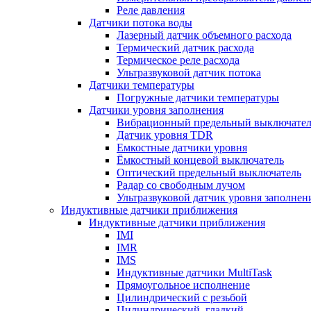
Реле давления
Датчики потока воды
Лазерный датчик объемного расхода
Термический датчик расхода
Термическое реле расхода
Ультразвуковой датчик потока
Датчики температуры
Погружные датчики температуры
Датчики уровня заполнения
Вибрационный предельный выключател
Датчик уровня TDR
Емкостные датчики уровня
Ёмкостный концевой выключатель
Оптический предельный выключатель
Радар со свободным лучом
Ультразвуковой датчик уровня заполнен
Индуктивные датчики приближения
Индуктивные датчики приближения
IMI
IMR
IMS
Индуктивные датчики MultiTask
Прямоугольное исполнение
Цилиндрический с резьбой
Цилиндрический, гладкий