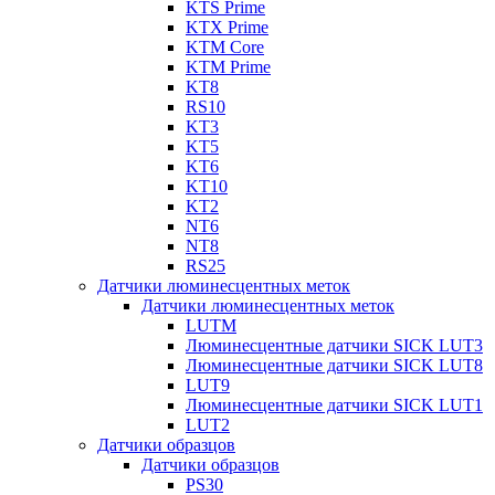
KTS Prime
KTX Prime
KTM Core
KTM Prime
KT8
RS10
KT3
KT5
KT6
KT10
KT2
NT6
NT8
RS25
Датчики люминесцентных меток
Датчики люминесцентных меток
LUTM
Люминесцентные датчики SICK LUT3
Люминесцентные датчики SICK LUT8
LUT9
Люминесцентные датчики SICK LUT1
LUT2
Датчики образцов
Датчики образцов
PS30