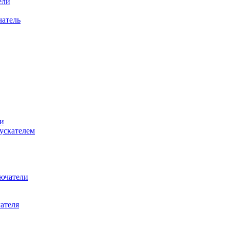
ели
атель
и
ускателем
ючатели
ателя