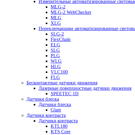
Измерительные автоматизированные световые
MLG-2
MLG-2 WebChecker
MLG
XLG
Переключающие автоматизированные световы
SLG-2
FlexChain
ELG
SLG
PLG
WLG
HLG
VLC100
FLG
Бесконтактные датчики движения
Лазерные поверхностные датчики движения
SPEETEC 1D
Датчики блеска
Датчики блеска
Glare
Датчики контраста
Датчики контраста
KTL180
KTS Core