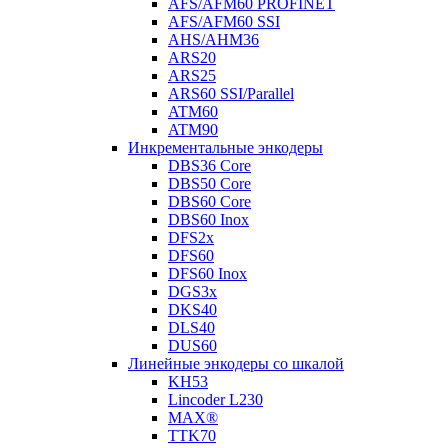
AFS/AFM60 PROFINET
AFS/AFM60 SSI
AHS/AHM36
ARS20
ARS25
ARS60 SSI/Parallel
ATM60
ATM90
Инкрементальные энкодеры
DBS36 Core
DBS50 Core
DBS60 Core
DBS60 Inox
DFS2x
DFS60
DFS60 Inox
DGS3x
DKS40
DLS40
DUS60
Линейные энкодеры со шкалой
KH53
Lincoder L230
MAX®
TTK70