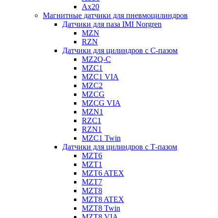
Ax20
Магнитные датчики для пневмоцилиндров
Датчики для паза IMI Norgren
MZN
RZN
Датчики для цилиндров с С-пазом
MZ2Q-C
MZC1
MZC1 VIA
MZC2
MZCG
MZCG VIA
MZN1
RZC1
RZN1
MZC1 Twin
Датчики для цилиндров с Т-пазом
MZT6
MZT1
MZT6 ATEX
MZT7
MZT8
MZT8 ATEX
MZT8 Twin
MZT8 VIA