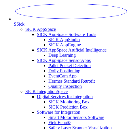
S
Sick
SICK AppSpace
SICK AppSpace Software Tools
SICK AppStudio
SICK AppEngine
SICK AppSpace Artificial Intelligence
Deep Learning
SICK AppSpace SensorApps
Pallet Pocket Detection
Dolly Positioning
EventCam App
Hermes Standard Retrofit
Quality Inspection
SICK IntegrationSpace
Digital Services for Integration
SICK Monitoring Box
SICK Prediction Box
Software for Integration
Smart Motor Sensors Software
FieldEcho®
Safety Laser Scanner Visualization