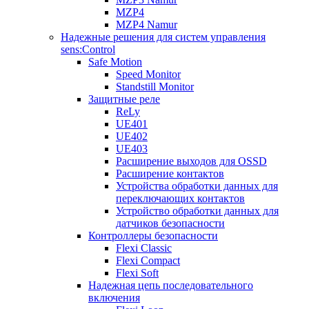
MZP4
MZP4 Namur
Надежные решения для систем управления
sens:Control
Safe Motion
Speed Monitor
Standstill Monitor
Защитные реле
ReLy
UE401
UE402
UE403
Расширение выходов для OSSD
Расширение контактов
Устройства обработки данных для
переключающих контактов
Устройство обработки данных для
датчиков безопасности
Контроллеры безопасности
Flexi Classic
Flexi Compact
Flexi Soft
Надежная цепь последовательного
включения