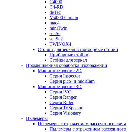
C4000
C4-RD
deTec
M4000 Curtain
mac4
miniTwin
senSe
senSe2
TWINOX4
Стойки для зеркал и приборные стойки
Приборные стойки
Стойки для зеркал
Промышленная обработка изображений
Машинное зрение 2D
Серия Inspector
Серия pico- и midiCam
Машинное зрение 3D
Серия IVC
Серия Ranger
Серия Ruler
Серия TriSpector
Серия Visionary
Пылемеры
Пылемеры с отражением рассеянного света
Пылемеры с отражением рассеянного