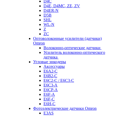
D4C
D4E, D4MC, ZE, ZV
D4ER-N
D5B
SHL
WL-N
Z
ZC
Оптоволоконные усилители (датчики)
Omron
Волоконно-оптические датчики
Усилитель волоконно-оптического
датчика
Угловые энкодеры
Аксессуары
E6A2-C
E6B2-C
E6C2-C / E6C3-C
E6C3-A
E6CP-A
E6F-A
E6F-C
E6H-C
Фотоэлектрические датчики Omron
E3AS