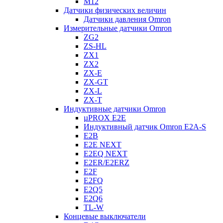
M12
Датчики физических величин
Датчики давления Omron
Измерительные датчики Omron
ZG2
ZS-HL
ZX1
ZX2
ZX-E
ZX-GT
ZX-L
ZX-T
Индуктивные датчики Omron
µPROX E2E
Индуктивный датчик Omron E2A-S
E2B
E2E NEXT
E2EQ NEXT
E2ER/E2ERZ
E2F
E2FQ
E2Q5
E2Q6
TL-W
Концевые выключатели