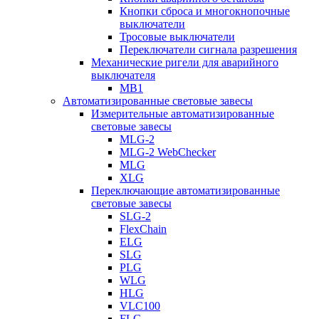
Кнопки сброса и многокнопочные
выключатели
Тросовые выключатели
Переключатели сигнала разрешения
Механические ригели для аварийного
выключателя
MB1
Автоматизированные световые завесы
Измерительные автоматизированные
световые завесы
MLG-2
MLG-2 WebChecker
MLG
XLG
Переключающие автоматизированные
световые завесы
SLG-2
FlexChain
ELG
SLG
PLG
WLG
HLG
VLC100
FLG