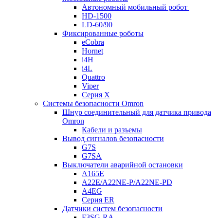
Автономный мобильный робот
HD-1500
LD-60/90
Фиксированные роботы
eCobra
Hornet
i4H
i4L
Quattro
Viper
Серия X
Системы безопасности Omron
Шнур соединительный для датчика привода
Omron
Кабели и разъемы
Вывод сигналов безопасности
G7S
G7SA
Выключатели аварийной остановки
A165E
A22E/A22NE-P/A22NE-PD
A4EG
Серия ER
Датчики систем безопасности
F3SG-RA