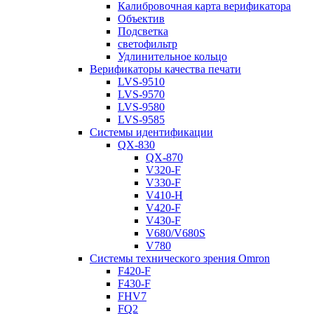
Калибровочная карта верификатора
Объектив
Подсветка
светофильтр
Удлинительное кольцо
Верификаторы качества печати
LVS-9510
LVS-9570
LVS-9580
LVS-9585
Системы идентификации
QX-830
QX-870
V320-F
V330-F
V410-H
V420-F
V430-F
V680/V680S
V780
Системы технического зрения Omron
F420-F
F430-F
FHV7
FQ2