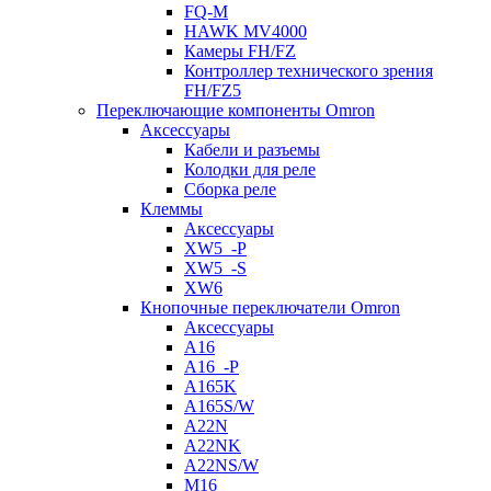
FQ-M
HAWK MV4000
Камеры FH/FZ
Контроллер технического зрения
FH/FZ5
Переключающие компоненты Omron
Аксессуары
Кабели и разъемы
Колодки для реле
Сборка реле
Клеммы
Аксессуары
XW5_-P
XW5_-S
XW6
Кнопочные переключатели Omron
Аксессуары
A16
A16_-P
A165K
A165S/W
A22N
A22NK
A22NS/W
M16