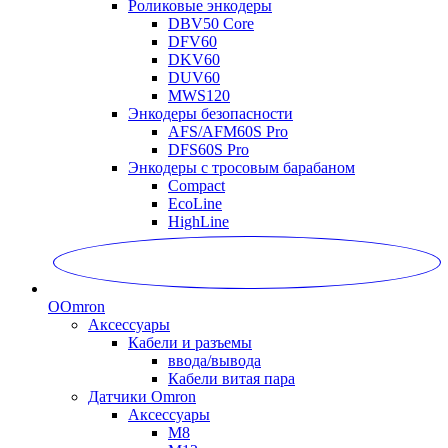
Роликовые энкодеры
DBV50 Core
DFV60
DKV60
DUV60
MWS120
Энкодеры безопасности
AFS/AFM60S Pro
DFS60S Pro
Энкодеры с тросовым барабаном
Compact
EcoLine
HighLine
O
Omron
Аксессуары
Кабели и разъемы
ввода/вывода
Кабели витая пара
Датчики Omron
Аксессуары
M8