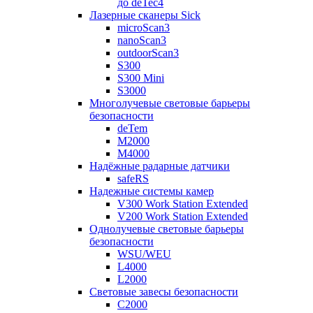
до deTec4
Лазерные сканеры Sick
microScan3
nanoScan3
outdoorScan3
S300
S300 Mini
S3000
Многолучевые световые барьеры
безопасности
deTem
M2000
M4000
Надёжные радарные датчики
safeRS
Надежные системы камер
V300 Work Station Extended
V200 Work Station Extended
Однолучевые световые барьеры
безопасности
WSU/WEU
L4000
L2000
Световые завесы безопасности
C2000