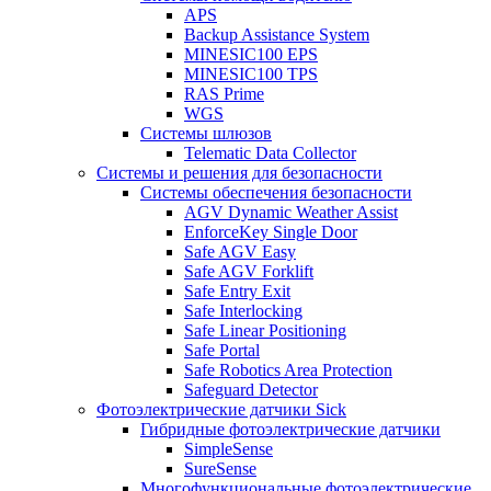
APS
Backup Assistance System
MINESIC100 EPS
MINESIC100 TPS
RAS Prime
WGS
Системы шлюзов
Telematic Data Collector
Системы и решения для безопасности
Системы обеспечения безопасности
AGV Dynamic Weather Assist
EnforceKey Single Door
Safe AGV Easy
Safe AGV Forklift
Safe Entry Exit
Safe Interlocking
Safe Linear Positioning
Safe Portal
Safe Robotics Area Protection
Safeguard Detector
Фотоэлектрические датчики Sick
Гибридные фотоэлектрические датчики
SimpleSense
SureSense
Многофункциональные фотоэлектрические