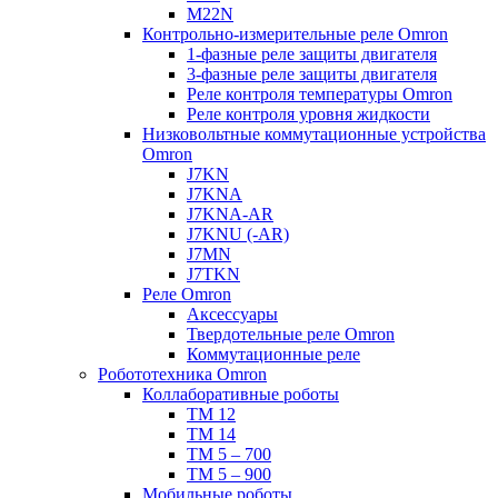
M22N
Контрольно-измерительные реле Omron
1-фазные реле защиты двигателя
3-фазные реле защиты двигателя
Реле контроля температуры Omron
Реле контроля уровня жидкости
Низковольтные коммутационные устройства
Omron
J7KN
J7KNA
J7KNA-AR
J7KNU (-AR)
J7MN
J7TKN
Реле Omron
Аксессуары
Твердотельные реле Omron
Коммутационные реле
Робототехника Omron
Коллаборативные роботы
TM 12
TM 14
TM 5 – 700
TM 5 – 900
Мобильные роботы