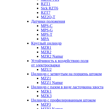
RZT1
Sick RZT6
RZT7
MZ2Q-T
Датчики положения
MPS-C
MPS-G
MPS-T
MPA
Круглый цилиндр
MZR1
MZR2
MZR2 Namur
Устойчивость к воздействию поля
от электросварки
MZU2
Цилиндр с затянутым на поршень штоком
MZZ1
MZZ1 Namur
Цилиндр с пазом в виде ласточкина хвоста
MZK1
MZK3
Цилиндр с профилированным штоком
MZP3
MZP3 Namur