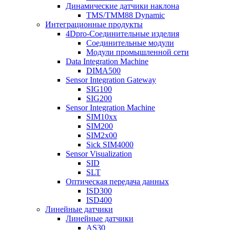
Динамические датчики наклона
TMS/TMM88 Dynamic
Интеграционные продукты
4Dpro-Соединительные изделия
Соединительные модули
Модули промышленной сети
Data Integration Machine
DIMA500
Sensor Integration Gateway
SIG100
SIG200
Sensor Integration Machine
SIM10xx
SIM200
SIM2x00
Sick SIM4000
Sensor Visualization
SID
SLT
Оптическая передача данных
ISD300
ISD400
Линейные датчики
Линейные датчики
AS30