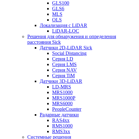
GLS100
GLS6
MLS
OLS
Локализация с LiDAR
LiDAR-LOC
Решения для обнаружения и определения
расстояния Sick
Датчики 2D-LiDAR Sick
Social Distancing
Серия LD
Серия LMS
Серия NAV
Серия TiM
Датчики 3D-LiDAR
LD-MRS
MRS1000
MRS1000P
MRS6000
PeopleCounter
Радарные датчики
RAS4xx
RMS1000
RMS3xx
Системные решения