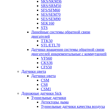
SKS/SKM36
SRS/SRM50
SFS/SFM60
SES/SEM70
SES/SEM90
SEK160
STS
Линейные системы обратной связи
двигателей
TTK50
STL/ETL70
Датчики вращения системы обратной связи
двигателей инкрементальные с коммутацией
VFS60
CKS36
CFS50
Датчики цвета
Датчики цвета
CSM
CS8
CSM1
Дорожные датчики Sick
Туннельные датчики
Детекторы дыма
Туннельные датчики качества воздуха