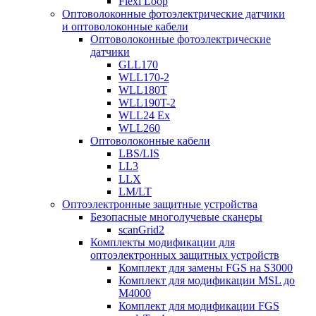
Flexi Loop
Оптоволоконные фотоэлектрические датчики
и оптоволоконные кабели
Оптоволоконные фотоэлектрические
датчики
GLL170
WLL170-2
WLL180T
WLL190T-2
WLL24 Ex
WLL260
Оптоволоконные кабели
LBS/LIS
LL3
LLX
LM/LT
Оптоэлектронные защитные устройства
Безопасные многолучевые сканеры
scanGrid2
Комплекты модификации для
оптоэлектронных защитных устройств
Комплект для замены FGS на S3000
Комплект для модификации MSL до
M4000
Комплект для модификации FGS