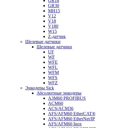
GR18
GR30
MH15
V12
V18
V180
W15
Z-датчик
Щелевые датчики
Щелевые датчики
UF
WF
WFE
WFL
WFM
WFS
WFZ
Энкодеры Sick
Абсолютные энкодеры
A3M60 PROFIBUS
ACM60
ACS/ACM36
AFS/AFM60 EtherCAT®
AFS/AFM60 EtherNet/IP
AFS/AFM60 Inox