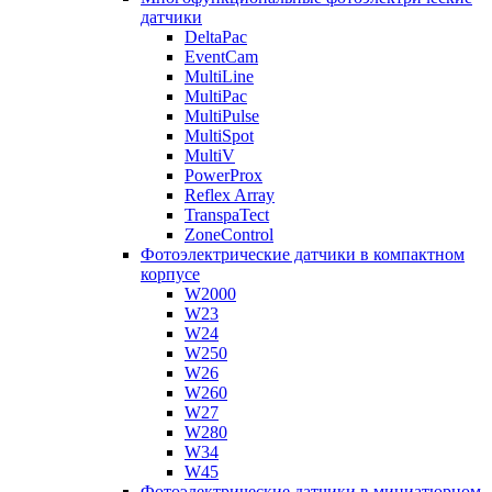
датчики
DeltaPac
EventCam
MultiLine
MultiPac
MultiPulse
MultiSpot
MultiV
PowerProx
Reflex Array
TranspaTect
ZoneControl
Фотоэлектрические датчики в компактном
корпусе
W2000
W23
W24
W250
W26
W260
W27
W280
W34
W45
Фотоэлектрические датчики в миниатюрном