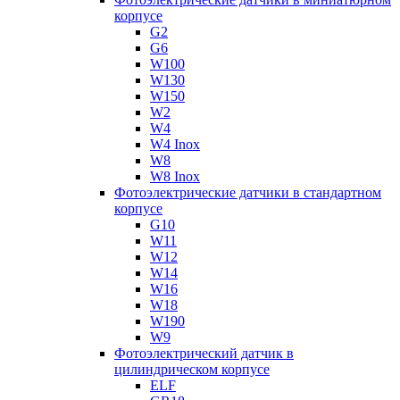
корпусе
G2
G6
W100
W130
W150
W2
W4
W4 Inox
W8
W8 Inox
Фотоэлектрические датчики в стандартном
корпусе
G10
W11
W12
W14
W16
W18
W190
W9
Фотоэлектрический датчик в
цилиндрическом корпусе
ELF