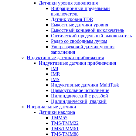
Датчики уровня заполнения
Вибрационный предельный
выключатель
Датчик уровня TDR
Емкостные датчики уровня
Ёмкостный концевой выключатель
Оптический предельный выключатель
Радар со свободным лучом
Ультразвуковой датчик уровня
заполнения
Индуктивные датчики приближения
Индуктивные датчики приближения
IMI
IMR
IMS
Индуктивные датчики MultiTask
Прямоугольное исполнение
Цилиндрический с резьбой
Цилиндрический, гладкий
Инерциальные датчики
Датчики наклона
TMM55
TMS/TMM22
TMS/TMM61
TMS/TMM88