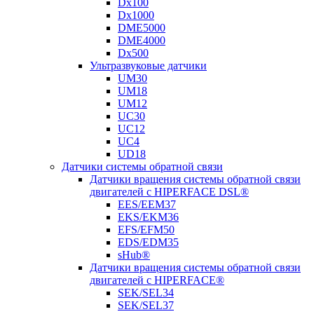
Dx100
Dx1000
DME5000
DME4000
Dx500
Ультразвуковые датчики
UM30
UM18
UM12
UC30
UC12
UC4
UD18
Датчики системы обратной связи
Датчики вращения системы обратной связи
двигателей с HIPERFACE DSL®
EES/EEM37
EKS/EKM36
EFS/EFM50
EDS/EDM35
sHub®
Датчики вращения системы обратной связи
двигателей с HIPERFACE®
SEK/SEL34
SEK/SEL37