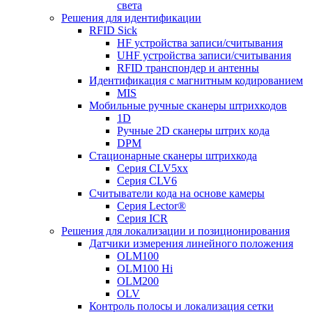
света
Решения для идентификации
RFID Sick
HF устройства записи/считывания
UHF устройства записи/считывания
RFID транспондер и антенны
Идентификация с магнитным кодированием
MIS
Мобильные ручные сканеры штрихкодов
1D
Ручные 2D сканеры штрих кода
DPM
Стационарные сканеры штрихкода
Серия CLV5xx
Серия CLV6
Считыватели кода на основе камеры
Серия Lector®
Серия ICR
Решения для локализации и позиционирования
Датчики измерения линейного положения
OLM100
OLM100 Hi
OLM200
OLV
Контроль полосы и локализация сетки