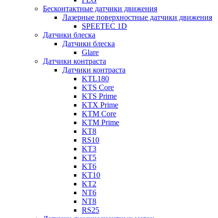
Бесконтактные датчики движения
Лазерные поверхностные датчики движения
SPEETEC 1D
Датчики блеска
Датчики блеска
Glare
Датчики контраста
Датчики контраста
KTL180
KTS Core
KTS Prime
KTX Prime
KTM Core
KTM Prime
KT8
RS10
KT3
KT5
KT6
KT10
KT2
NT6
NT8
RS25