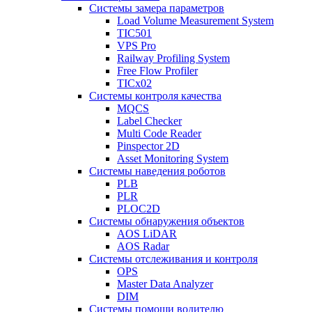
Системы замера параметров
Load Volume Measurement System
TIC501
VPS Pro
Railway Profiling System
Free Flow Profiler
TICx02
Системы контроля качества
MQCS
Label Checker
Multi Code Reader
Pinspector 2D
Asset Monitoring System
Системы наведения роботов
PLB
PLR
PLOC2D
Системы обнаружения объектов
AOS LiDAR
AOS Radar
Системы отслеживания и контроля
OPS
Master Data Analyzer
DIM
Системы помощи водителю