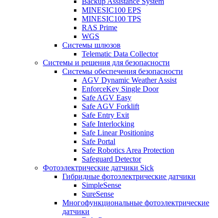
Backup Assistance System
MINESIC100 EPS
MINESIC100 TPS
RAS Prime
WGS
Системы шлюзов
Telematic Data Collector
Системы и решения для безопасности
Системы обеспечения безопасности
AGV Dynamic Weather Assist
EnforceKey Single Door
Safe AGV Easy
Safe AGV Forklift
Safe Entry Exit
Safe Interlocking
Safe Linear Positioning
Safe Portal
Safe Robotics Area Protection
Safeguard Detector
Фотоэлектрические датчики Sick
Гибридные фотоэлектрические датчики
SimpleSense
SureSense
Многофункциональные фотоэлектрические
датчики