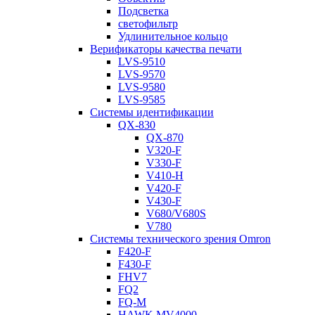
Подсветка
светофильтр
Удлинительное кольцо
Верификаторы качества печати
LVS-9510
LVS-9570
LVS-9580
LVS-9585
Системы идентификации
QX-830
QX-870
V320-F
V330-F
V410-H
V420-F
V430-F
V680/V680S
V780
Системы технического зрения Omron
F420-F
F430-F
FHV7
FQ2
FQ-M
HAWK MV4000