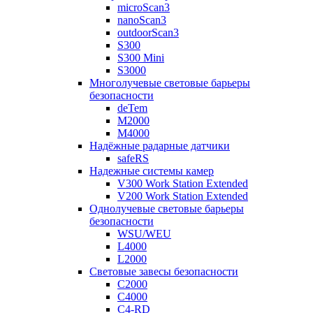
microScan3
nanoScan3
outdoorScan3
S300
S300 Mini
S3000
Многолучевые световые барьеры
безопасности
deTem
M2000
M4000
Надёжные радарные датчики
safeRS
Надежные системы камер
V300 Work Station Extended
V200 Work Station Extended
Однолучевые световые барьеры
безопасности
WSU/WEU
L4000
L2000
Световые завесы безопасности
C2000
C4000
C4-RD