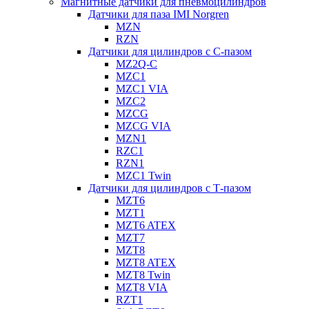
Магнитные датчики для пневмоцилиндров
Датчики для паза IMI Norgren
MZN
RZN
Датчики для цилиндров с С-пазом
MZ2Q-C
MZC1
MZC1 VIA
MZC2
MZCG
MZCG VIA
MZN1
RZC1
RZN1
MZC1 Twin
Датчики для цилиндров с Т-пазом
MZT6
MZT1
MZT6 ATEX
MZT7
MZT8
MZT8 ATEX
MZT8 Twin
MZT8 VIA
RZT1