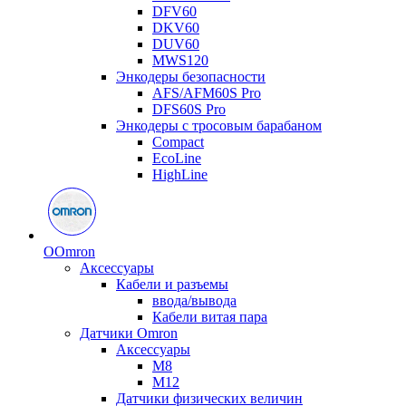
DFV60
DKV60
DUV60
MWS120
Энкодеры безопасности
AFS/AFM60S Pro
DFS60S Pro
Энкодеры с тросовым барабаном
Compact
EcoLine
HighLine
O
Omron
Аксессуары
Кабели и разъемы
ввода/вывода
Кабели витая пара
Датчики Omron
Аксессуары
M8
M12
Датчики физических величин