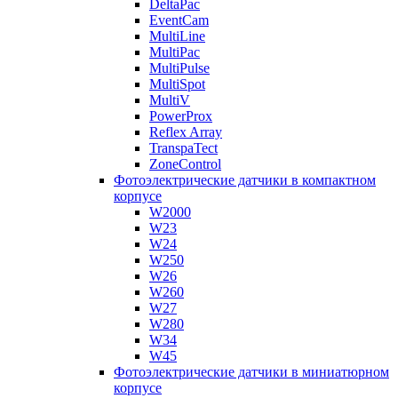
DeltaPac
EventCam
MultiLine
MultiPac
MultiPulse
MultiSpot
MultiV
PowerProx
Reflex Array
TranspaTect
ZoneControl
Фотоэлектрические датчики в компактном
корпусе
W2000
W23
W24
W250
W26
W260
W27
W280
W34
W45
Фотоэлектрические датчики в миниатюрном
корпусе