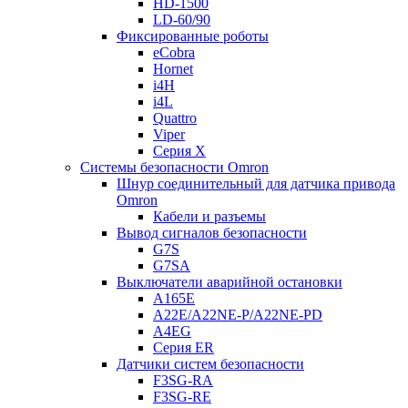
HD-1500
LD-60/90
Фиксированные роботы
eCobra
Hornet
i4H
i4L
Quattro
Viper
Серия X
Системы безопасности Omron
Шнур соединительный для датчика привода
Omron
Кабели и разъемы
Вывод сигналов безопасности
G7S
G7SA
Выключатели аварийной остановки
A165E
A22E/A22NE-P/A22NE-PD
A4EG
Серия ER
Датчики систем безопасности
F3SG-RA
F3SG-RE