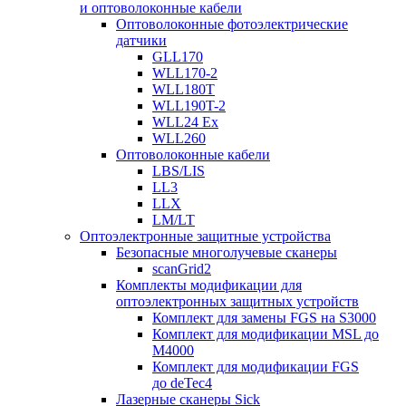
и оптоволоконные кабели
Оптоволоконные фотоэлектрические
датчики
GLL170
WLL170-2
WLL180T
WLL190T-2
WLL24 Ex
WLL260
Оптоволоконные кабели
LBS/LIS
LL3
LLX
LM/LT
Оптоэлектронные защитные устройства
Безопасные многолучевые сканеры
scanGrid2
Комплекты модификации для
оптоэлектронных защитных устройств
Комплект для замены FGS на S3000
Комплект для модификации MSL до
M4000
Комплект для модификации FGS
до deTec4
Лазерные сканеры Sick