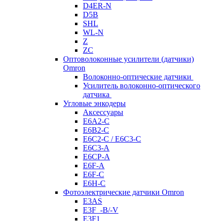
D4ER-N
D5B
SHL
WL-N
Z
ZC
Оптоволоконные усилители (датчики)
Omron
Волоконно-оптические датчики
Усилитель волоконно-оптического
датчика
Угловые энкодеры
Аксессуары
E6A2-C
E6B2-C
E6C2-C / E6C3-C
E6C3-A
E6CP-A
E6F-A
E6F-C
E6H-C
Фотоэлектрические датчики Omron
E3AS
E3F_-B/-V
E3F1