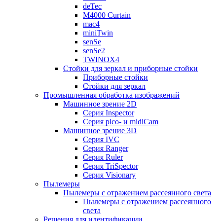
deTec
M4000 Curtain
mac4
miniTwin
senSe
senSe2
TWINOX4
Стойки для зеркал и приборные стойки
Приборные стойки
Стойки для зеркал
Промышленная обработка изображений
Машинное зрение 2D
Серия Inspector
Серия pico- и midiCam
Машинное зрение 3D
Серия IVC
Серия Ranger
Серия Ruler
Серия TriSpector
Серия Visionary
Пылемеры
Пылемеры с отражением рассеянного света
Пылемеры с отражением рассеянного
света
Решения для идентификации