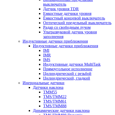
выключатель
Датчик уровня TDR
Емкостные датчики уровня
Ёмкостный концевой выключатель
Оптический предельный выключатель
Радар со свободным лучом
Ультразвуковой датчик уровня
заполнения
Индуктивные датчики приближения
Индуктивные датчики приближения
IMI
IMR
IMS
Индуктивные датчики MultiTask
Прямоугольное исполнение
Цилиндрический с резьбой
Цилиндрический, гладкий
Инерциальные датчики
Датчики наклона
TMM55
TMS/TMM22
TMS/TMM61
TMS/TMM88
Динамические датчики наклона