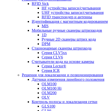
RFID Sick
HF устройства записи/считывания
UHF устройства записи/считывания
RFID транспондер и антенны
Идентификация с магнитным кодированием
MIS
Мобильные ручные сканеры штрихкодов
1D
Ручные 2D сканеры штрих кода
DPM
Стационарные сканеры штрихкода
Серия CLV5xx
Серия CLV6
Считыватели кода на основе камеры
Серия Lector®
Серия ICR
Решения для локализации и позиционирования
Датчики измерения линейного положения
OLM100
OLM100 Hi
OLM200
OLV
Контроль полосы и локализация сетки
GLS100
GLS6