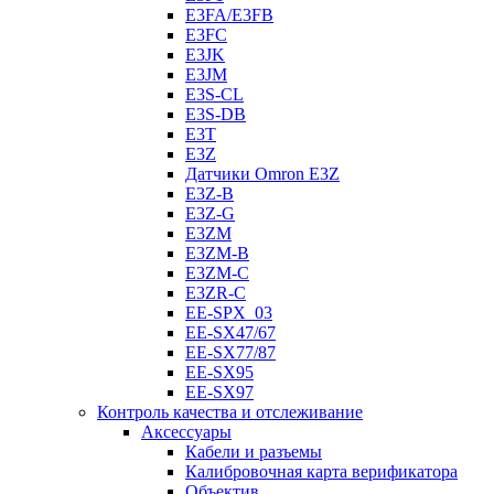
E3FA/E3FB
E3FC
E3JK
E3JM
E3S-CL
E3S-DB
E3T
E3Z
Датчики Omron E3Z
E3Z-B
E3Z-G
E3ZM
E3ZM-B
E3ZM-C
E3ZR-C
EE-SPX_03
EE-SX47/67
EE-SX77/87
EE-SX95
EE-SX97
Контроль качества и отслеживание
Аксессуары
Кабели и разъемы
Калибровочная карта верификатора
Объектив