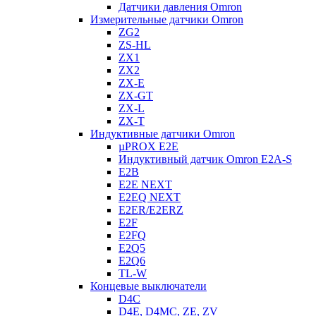
Датчики давления Omron
Измерительные датчики Omron
ZG2
ZS-HL
ZX1
ZX2
ZX-E
ZX-GT
ZX-L
ZX-T
Индуктивные датчики Omron
µPROX E2E
Индуктивный датчик Omron E2A-S
E2B
E2E NEXT
E2EQ NEXT
E2ER/E2ERZ
E2F
E2FQ
E2Q5
E2Q6
TL-W
Концевые выключатели
D4C
D4E, D4MC, ZE, ZV