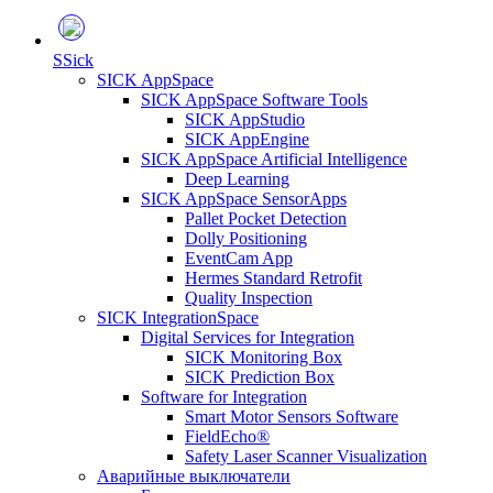
S
Sick
SICK AppSpace
SICK AppSpace Software Tools
SICK AppStudio
SICK AppEngine
SICK AppSpace Artificial Intelligence
Deep Learning
SICK AppSpace SensorApps
Pallet Pocket Detection
Dolly Positioning
EventCam App
Hermes Standard Retrofit
Quality Inspection
SICK IntegrationSpace
Digital Services for Integration
SICK Monitoring Box
SICK Prediction Box
Software for Integration
Smart Motor Sensors Software
FieldEcho®
Safety Laser Scanner Visualization
Аварийные выключатели