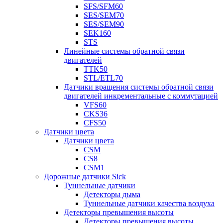
SFS/SFM60
SES/SEM70
SES/SEM90
SEK160
STS
Линейные системы обратной связи
двигателей
TTK50
STL/ETL70
Датчики вращения системы обратной связи
двигателей инкрементальные с коммутацией
VFS60
CKS36
CFS50
Датчики цвета
Датчики цвета
CSM
CS8
CSM1
Дорожные датчики Sick
Туннельные датчики
Детекторы дыма
Туннельные датчики качества воздуха
Детекторы превышения высоты
Детекторы превышения высоты