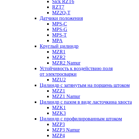
Sick RZT6
RZT7
MZ2Q-T
Датчики положения
MPS-C
MPS-G
MPS-T
MPA
Круглый цилиндр
MZR1
MZR2
MZR2 Namur
Устойчивость к воздействию поля
от электросварки
MZU2
Цилиндр с затянутым на поршень штоком
MZZ1
MZZ1 Namur
Цилиндр с пазом в виде ласточкина хвоста
MZK1
MZK3
Цилиндр с профилированным штоком
MZP3
MZP3 Namur
MZP4