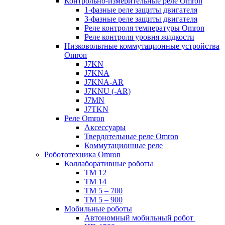
Контрольно-измерительные реле Omron
1-фазные реле защиты двигателя
3-фазные реле защиты двигателя
Реле контроля температуры Omron
Реле контроля уровня жидкости
Низковольтные коммутационные устройства
Omron
J7KN
J7KNA
J7KNA-AR
J7KNU (-AR)
J7MN
J7TKN
Реле Omron
Аксессуары
Твердотельные реле Omron
Коммутационные реле
Робототехника Omron
Коллаборативные роботы
TM 12
TM 14
TM 5 – 700
TM 5 – 900
Мобильные роботы
Автономный мобильный робот