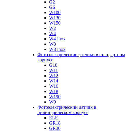
G2
G6
W100
W130
W150
W2
W4
W4 Inox
W8
W8 Inox
Фотоэлектрические датчики в стандартном
корпусе
G10
W11
W12
W14
W16
W18
W190
W9
Фотоэлектрический датчик в
цилиндрическом корпусе
ELF
GR18
GR30