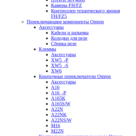
Камеры FH/FZ
Контроллер технического зрения
FH/FZ5
Переключающие компоненты Omron
Аксессуары
Кабели и разъемы
Колодки для реле
Сборка реле
Клеммы
Аксессуары
XW5_-P
XW5_-S
XW6
Кнопочные переключатели Omron
Аксессуары
A16
A16_-P
A165K
A165S/W
A22N
A22NK
A22NS/W
M16
M22N