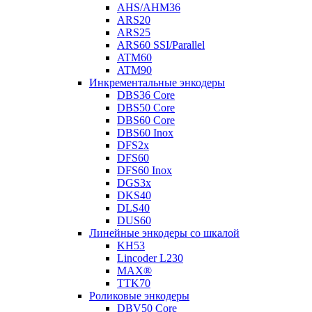
AHS/AHM36
ARS20
ARS25
ARS60 SSI/Parallel
ATM60
ATM90
Инкрементальные энкодеры
DBS36 Core
DBS50 Core
DBS60 Core
DBS60 Inox
DFS2x
DFS60
DFS60 Inox
DGS3x
DKS40
DLS40
DUS60
Линейные энкодеры со шкалой
KH53
Lincoder L230
MAX®
TTK70
Роликовые энкодеры
DBV50 Core