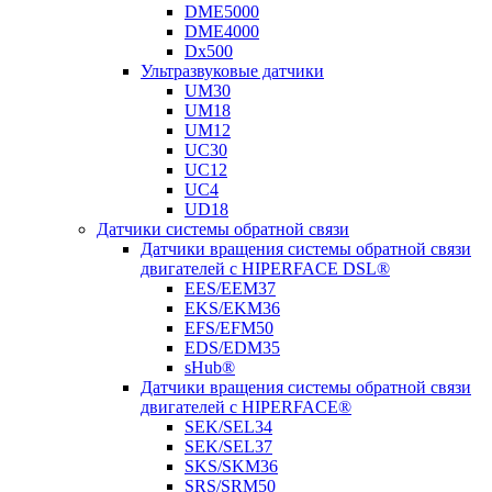
DME5000
DME4000
Dx500
Ультразвуковые датчики
UM30
UM18
UM12
UC30
UC12
UC4
UD18
Датчики системы обратной связи
Датчики вращения системы обратной связи
двигателей с HIPERFACE DSL®
EES/EEM37
EKS/EKM36
EFS/EFM50
EDS/EDM35
sHub®
Датчики вращения системы обратной связи
двигателей с HIPERFACE®
SEK/SEL34
SEK/SEL37
SKS/SKM36
SRS/SRM50