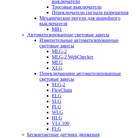
выключатели
Тросовые выключатели
Переключатели сигнала разрешения
Механические ригели для аварийного
выключателя
MB1
Автоматизированные световые завесы
Измерительные автоматизированные
световые завесы
MLG-2
MLG-2 WebChecker
MLG
XLG
Переключающие автоматизированные
световые завесы
SLG-2
FlexChain
ELG
SLG
PLG
WLG
HLG
VLC100
FLG
Бесконтактные датчики движения