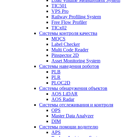
Load Volume Measurement System
TIC501
VPS Pro
Railway Profiling System
Free Flow Profiler
TICx02
Системы контроля качества
MQCS
Label Checker
Multi Code Reader
Pinspector 2D
Asset Monitoring System
Системы наведения роботов
PLB
PLR
PLOC2D
Системы обнаружения объектов
AOS LiDAR
AOS Radar
Системы отслеживания и контроля
OPS
Master Data Analyzer
DIM
Системы помощи водителю
APS