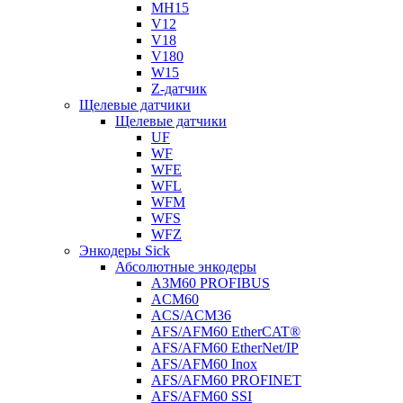
MH15
V12
V18
V180
W15
Z-датчик
Щелевые датчики
Щелевые датчики
UF
WF
WFE
WFL
WFM
WFS
WFZ
Энкодеры Sick
Абсолютные энкодеры
A3M60 PROFIBUS
ACM60
ACS/ACM36
AFS/AFM60 EtherCAT®
AFS/AFM60 EtherNet/IP
AFS/AFM60 Inox
AFS/AFM60 PROFINET
AFS/AFM60 SSI