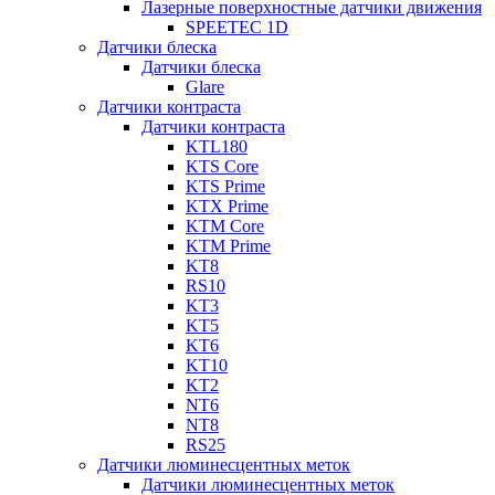
Лазерные поверхностные датчики движения
SPEETEC 1D
Датчики блеска
Датчики блеска
Glare
Датчики контраста
Датчики контраста
KTL180
KTS Core
KTS Prime
KTX Prime
KTM Core
KTM Prime
KT8
RS10
KT3
KT5
KT6
KT10
KT2
NT6
NT8
RS25
Датчики люминесцентных меток
Датчики люминесцентных меток