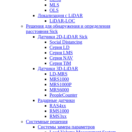
MLS
OLS
Локализация с LiDAR
LiDAR-LOC
Решения для обнаружения и определения
расстояния Sick
Датчики 2D-LiDAR Sick
Social Distancing
Серия LD
Серия LMS
Серия NAV
Серия TiM
Датчики 3D-LiDAR
LD-MRS
MRS1000
MRS1000P
MRS6000
PeopleCounter
Радарные датчики
RAS4xx
RMS1000
RMS3xx
Системные решения
Системы замера параметров