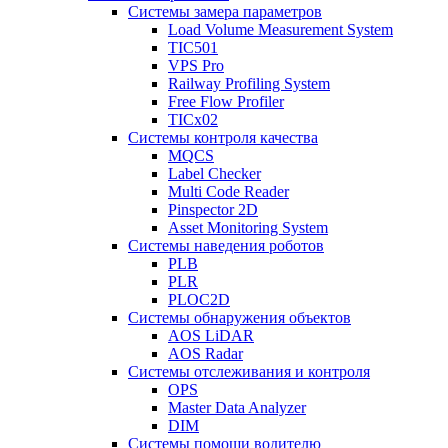
Системы замера параметров
Load Volume Measurement System
TIC501
VPS Pro
Railway Profiling System
Free Flow Profiler
TICx02
Системы контроля качества
MQCS
Label Checker
Multi Code Reader
Pinspector 2D
Asset Monitoring System
Системы наведения роботов
PLB
PLR
PLOC2D
Системы обнаружения объектов
AOS LiDAR
AOS Radar
Системы отслеживания и контроля
OPS
Master Data Analyzer
DIM
Системы помощи водителю