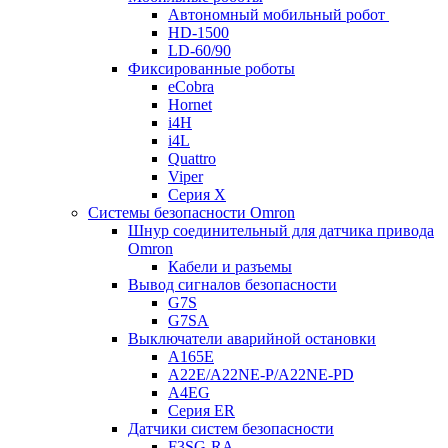
Автономный мобильный робот
HD-1500
LD-60/90
Фиксированные роботы
eCobra
Hornet
i4H
i4L
Quattro
Viper
Серия X
Системы безопасности Omron
Шнур соединительный для датчика привода
Omron
Кабели и разъемы
Вывод сигналов безопасности
G7S
G7SA
Выключатели аварийной остановки
A165E
A22E/A22NE-P/A22NE-PD
A4EG
Серия ER
Датчики систем безопасности
F3SG-RA