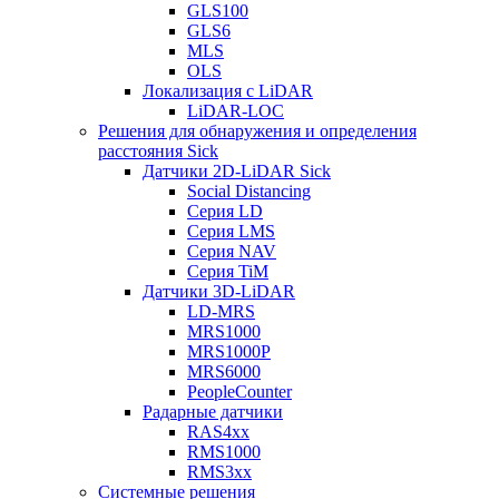
GLS100
GLS6
MLS
OLS
Локализация с LiDAR
LiDAR-LOC
Решения для обнаружения и определения
расстояния Sick
Датчики 2D-LiDAR Sick
Social Distancing
Серия LD
Серия LMS
Серия NAV
Серия TiM
Датчики 3D-LiDAR
LD-MRS
MRS1000
MRS1000P
MRS6000
PeopleCounter
Радарные датчики
RAS4xx
RMS1000
RMS3xx
Системные решения