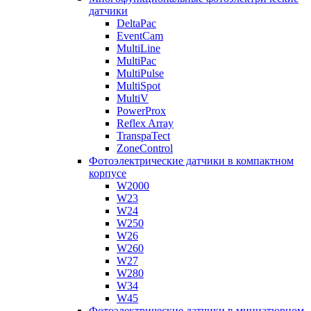
датчики
DeltaPac
EventCam
MultiLine
MultiPac
MultiPulse
MultiSpot
MultiV
PowerProx
Reflex Array
TranspaTect
ZoneControl
Фотоэлектрические датчики в компактном
корпусе
W2000
W23
W24
W250
W26
W260
W27
W280
W34
W45
Фотоэлектрические датчики в миниатюрном