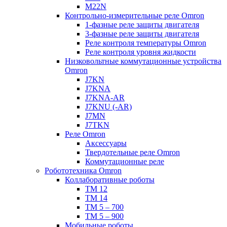
M22N
Контрольно-измерительные реле Omron
1-фазные реле защиты двигателя
3-фазные реле защиты двигателя
Реле контроля температуры Omron
Реле контроля уровня жидкости
Низковольтные коммутационные устройства
Omron
J7KN
J7KNA
J7KNA-AR
J7KNU (-AR)
J7MN
J7TKN
Реле Omron
Аксессуары
Твердотельные реле Omron
Коммутационные реле
Робототехника Omron
Коллаборативные роботы
TM 12
TM 14
TM 5 – 700
TM 5 – 900
Мобильные роботы