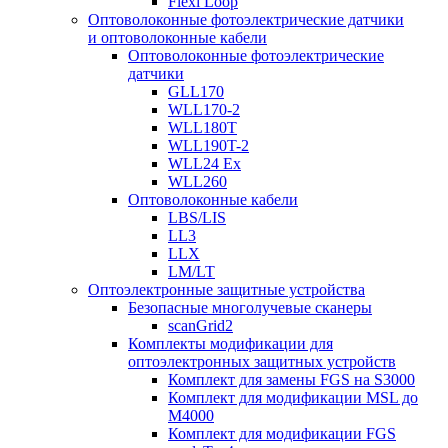
Flexi Loop
Оптоволоконные фотоэлектрические датчики
и оптоволоконные кабели
Оптоволоконные фотоэлектрические
датчики
GLL170
WLL170-2
WLL180T
WLL190T-2
WLL24 Ex
WLL260
Оптоволоконные кабели
LBS/LIS
LL3
LLX
LM/LT
Оптоэлектронные защитные устройства
Безопасные многолучевые сканеры
scanGrid2
Комплекты модификации для
оптоэлектронных защитных устройств
Комплект для замены FGS на S3000
Комплект для модификации MSL до
M4000
Комплект для модификации FGS