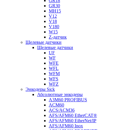
GR18
GR30
MH15
V12
V18
V180
W15
Z-датчик
Щелевые датчики
Щелевые датчики
UF
WF
WFE
WFL
WFM
WFS
WFZ
Энкодеры Sick
Абсолютные энкодеры
A3M60 PROFIBUS
ACM60
ACS/ACM36
AFS/AFM60 EtherCAT®
AFS/AFM60 EtherNet/IP
AFS/AFM60 Inox