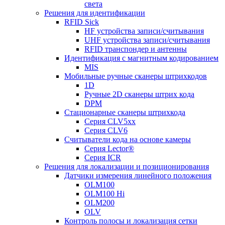
света
Решения для идентификации
RFID Sick
HF устройства записи/считывания
UHF устройства записи/считывания
RFID транспондер и антенны
Идентификация с магнитным кодированием
MIS
Мобильные ручные сканеры штрихкодов
1D
Ручные 2D сканеры штрих кода
DPM
Стационарные сканеры штрихкода
Серия CLV5xx
Серия CLV6
Считыватели кода на основе камеры
Серия Lector®
Серия ICR
Решения для локализации и позиционирования
Датчики измерения линейного положения
OLM100
OLM100 Hi
OLM200
OLV
Контроль полосы и локализация сетки