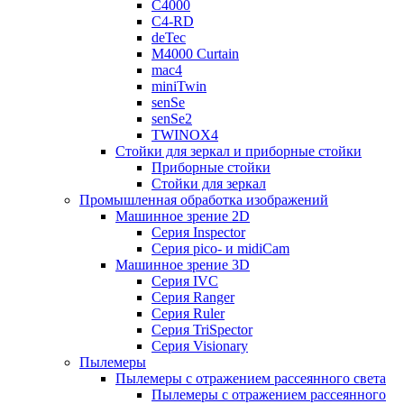
C4000
C4-RD
deTec
M4000 Curtain
mac4
miniTwin
senSe
senSe2
TWINOX4
Стойки для зеркал и приборные стойки
Приборные стойки
Стойки для зеркал
Промышленная обработка изображений
Машинное зрение 2D
Серия Inspector
Серия pico- и midiCam
Машинное зрение 3D
Серия IVC
Серия Ranger
Серия Ruler
Серия TriSpector
Серия Visionary
Пылемеры
Пылемеры с отражением рассеянного света
Пылемеры с отражением рассеянного