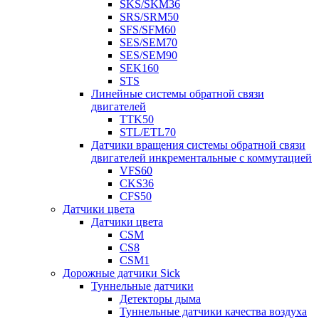
SKS/SKM36
SRS/SRM50
SFS/SFM60
SES/SEM70
SES/SEM90
SEK160
STS
Линейные системы обратной связи
двигателей
TTK50
STL/ETL70
Датчики вращения системы обратной связи
двигателей инкрементальные с коммутацией
VFS60
CKS36
CFS50
Датчики цвета
Датчики цвета
CSM
CS8
CSM1
Дорожные датчики Sick
Туннельные датчики
Детекторы дыма
Туннельные датчики качества воздуха