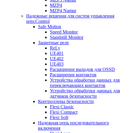
MZP4
MZP4 Namur
Надежные решения для систем управления
sens:Control
Safe Motion
Speed Monitor
Standstill Monitor
Защитные реле
ReLy
UE401
UE402
UE403
Расширение выходов для OSSD
Расширение контактов
Устройства обработки данных для
переключающих контактов
Устройство обработки данных для
датчиков безопасности
Контроллеры безопасности
Flexi Classic
Flexi Compact
Flexi Soft
Надежная цепь последовательного
включения