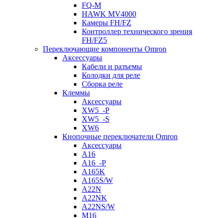
FQ-M
HAWK MV4000
Камеры FH/FZ
Контроллер технического зрения
FH/FZ5
Переключающие компоненты Omron
Аксессуары
Кабели и разъемы
Колодки для реле
Сборка реле
Клеммы
Аксессуары
XW5_-P
XW5_-S
XW6
Кнопочные переключатели Omron
Аксессуары
A16
A16_-P
A165K
A165S/W
A22N
A22NK
A22NS/W
M16