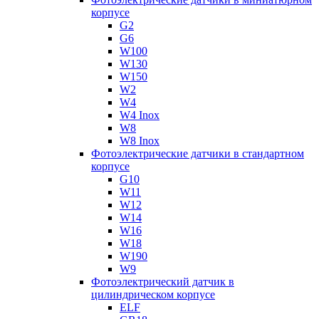
корпусе
G2
G6
W100
W130
W150
W2
W4
W4 Inox
W8
W8 Inox
Фотоэлектрические датчики в стандартном
корпусе
G10
W11
W12
W14
W16
W18
W190
W9
Фотоэлектрический датчик в
цилиндрическом корпусе
ELF