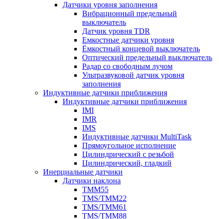
Датчики уровня заполнения
Вибрационный предельный
выключатель
Датчик уровня TDR
Емкостные датчики уровня
Ёмкостный концевой выключатель
Оптический предельный выключатель
Радар со свободным лучом
Ультразвуковой датчик уровня
заполнения
Индуктивные датчики приближения
Индуктивные датчики приближения
IMI
IMR
IMS
Индуктивные датчики MultiTask
Прямоугольное исполнение
Цилиндрический с резьбой
Цилиндрический, гладкий
Инерциальные датчики
Датчики наклона
TMM55
TMS/TMM22
TMS/TMM61
TMS/TMM88