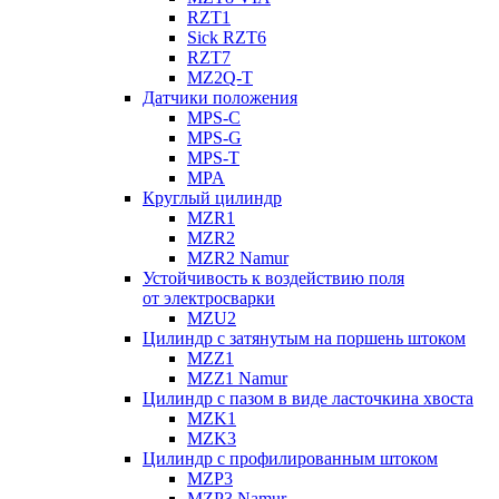
RZT1
Sick RZT6
RZT7
MZ2Q-T
Датчики положения
MPS-C
MPS-G
MPS-T
MPA
Круглый цилиндр
MZR1
MZR2
MZR2 Namur
Устойчивость к воздействию поля
от электросварки
MZU2
Цилиндр с затянутым на поршень штоком
MZZ1
MZZ1 Namur
Цилиндр с пазом в виде ласточкина хвоста
MZK1
MZK3
Цилиндр с профилированным штоком
MZP3
MZP3 Namur