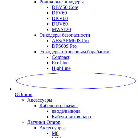
Роликовые энкодеры
DBV50 Core
DFV60
DKV60
DUV60
MWS120
Энкодеры безопасности
AFS/AFM60S Pro
DFS60S Pro
Энкодеры с тросовым барабаном
Compact
EcoLine
HighLine
O
Omron
Аксессуары
Кабели и разъемы
ввода/вывода
Кабели витая пара
Датчики Omron
Аксессуары
M8