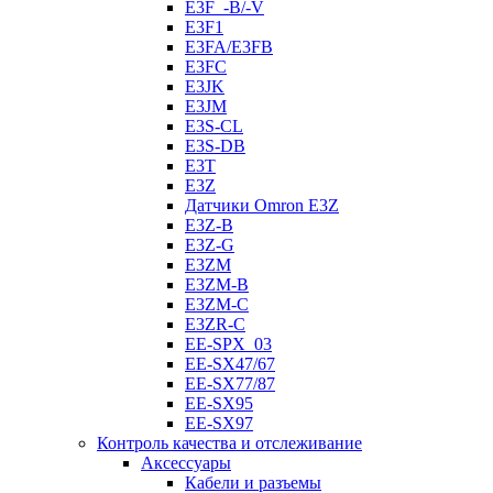
E3F_-B/-V
E3F1
E3FA/E3FB
E3FC
E3JK
E3JM
E3S-CL
E3S-DB
E3T
E3Z
Датчики Omron E3Z
E3Z-B
E3Z-G
E3ZM
E3ZM-B
E3ZM-C
E3ZR-C
EE-SPX_03
EE-SX47/67
EE-SX77/87
EE-SX95
EE-SX97
Контроль качества и отслеживание
Аксессуары
Кабели и разъемы