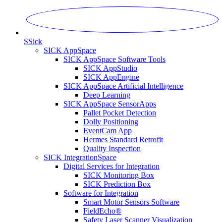
S
Sick
SICK AppSpace
SICK AppSpace Software Tools
SICK AppStudio
SICK AppEngine
SICK AppSpace Artificial Intelligence
Deep Learning
SICK AppSpace SensorApps
Pallet Pocket Detection
Dolly Positioning
EventCam App
Hermes Standard Retrofit
Quality Inspection
SICK IntegrationSpace
Digital Services for Integration
SICK Monitoring Box
SICK Prediction Box
Software for Integration
Smart Motor Sensors Software
FieldEcho®
Safety Laser Scanner Visualization