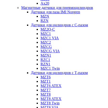
Ax20
Магнитные датчики для пневмоцилиндров
Датчики для паза IMI Norgren
MZN
RZN
Датчики для цилиндров с С-пазом
MZ2Q-C
MZC1
MZC1 VIA
MZC2
MZCG
MZCG VIA
MZN1
RZC1
RZN1
MZC1 Twin
Датчики для цилиндров с Т-пазом
MZT6
MZT1
MZT6 ATEX
MZT7
MZT8
MZT8 ATEX
MZT8 Twin
MZT8 VIA