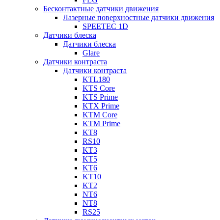
Бесконтактные датчики движения
Лазерные поверхностные датчики движения
SPEETEC 1D
Датчики блеска
Датчики блеска
Glare
Датчики контраста
Датчики контраста
KTL180
KTS Core
KTS Prime
KTX Prime
KTM Core
KTM Prime
KT8
RS10
KT3
KT5
KT6
KT10
KT2
NT6
NT8
RS25