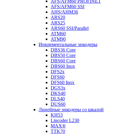
AFS/AFM60 PROFINET
AFS/AFM60 SSI
AHS/AHM36
ARS20
ARS25
ARS60 SSI/Parallel
ATM60
ATM90
Инкрементальные энкодеры
DBS36 Core
DBS50 Core
DBS60 Core
DBS60 Inox
DFS2x
DFS60
DFS60 Inox
DGS3x
DKS40
DLS40
DUS60
Линейные энкодеры со шкалой
KH53
Lincoder L230
MAX®
TTK70