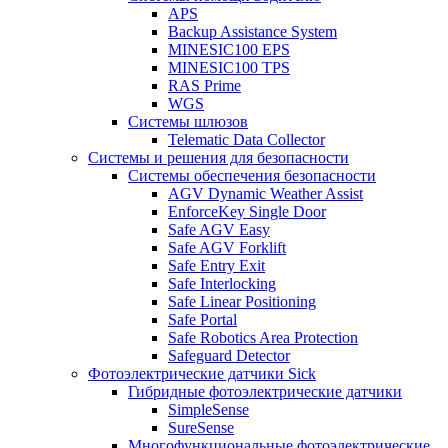
APS
Backup Assistance System
MINESIC100 EPS
MINESIC100 TPS
RAS Prime
WGS
Системы шлюзов
Telematic Data Collector
Системы и решения для безопасности
Системы обеспечения безопасности
AGV Dynamic Weather Assist
EnforceKey Single Door
Safe AGV Easy
Safe AGV Forklift
Safe Entry Exit
Safe Interlocking
Safe Linear Positioning
Safe Portal
Safe Robotics Area Protection
Safeguard Detector
Фотоэлектрические датчики Sick
Гибридные фотоэлектрические датчики
SimpleSense
SureSense
Многофункциональные фотоэлектрические