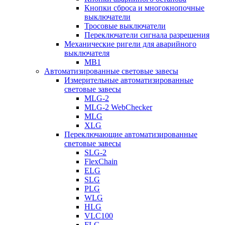
Кнопки сброса и многокнопочные
выключатели
Тросовые выключатели
Переключатели сигнала разрешения
Механические ригели для аварийного
выключателя
MB1
Автоматизированные световые завесы
Измерительные автоматизированные
световые завесы
MLG-2
MLG-2 WebChecker
MLG
XLG
Переключающие автоматизированные
световые завесы
SLG-2
FlexChain
ELG
SLG
PLG
WLG
HLG
VLC100
FLG