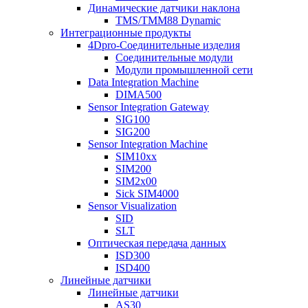
Динамические датчики наклона
TMS/TMM88 Dynamic
Интеграционные продукты
4Dpro-Соединительные изделия
Соединительные модули
Модули промышленной сети
Data Integration Machine
DIMA500
Sensor Integration Gateway
SIG100
SIG200
Sensor Integration Machine
SIM10xx
SIM200
SIM2x00
Sick SIM4000
Sensor Visualization
SID
SLT
Оптическая передача данных
ISD300
ISD400
Линейные датчики
Линейные датчики
AS30