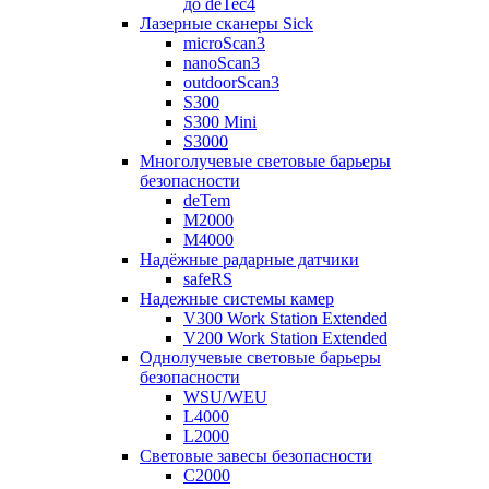
до deTec4
Лазерные сканеры Sick
microScan3
nanoScan3
outdoorScan3
S300
S300 Mini
S3000
Многолучевые световые барьеры
безопасности
deTem
M2000
M4000
Надёжные радарные датчики
safeRS
Надежные системы камер
V300 Work Station Extended
V200 Work Station Extended
Однолучевые световые барьеры
безопасности
WSU/WEU
L4000
L2000
Световые завесы безопасности
C2000