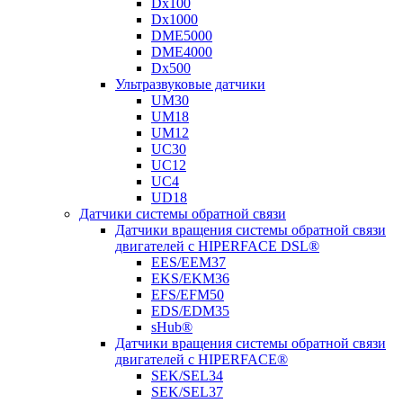
Dx100
Dx1000
DME5000
DME4000
Dx500
Ультразвуковые датчики
UM30
UM18
UM12
UC30
UC12
UC4
UD18
Датчики системы обратной связи
Датчики вращения системы обратной связи
двигателей с HIPERFACE DSL®
EES/EEM37
EKS/EKM36
EFS/EFM50
EDS/EDM35
sHub®
Датчики вращения системы обратной связи
двигателей с HIPERFACE®
SEK/SEL34
SEK/SEL37