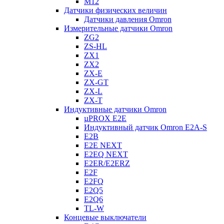
M12
Датчики физических величин
Датчики давления Omron
Измерительные датчики Omron
ZG2
ZS-HL
ZX1
ZX2
ZX-E
ZX-GT
ZX-L
ZX-T
Индуктивные датчики Omron
µPROX E2E
Индуктивный датчик Omron E2A-S
E2B
E2E NEXT
E2EQ NEXT
E2ER/E2ERZ
E2F
E2FQ
E2Q5
E2Q6
TL-W
Концевые выключатели