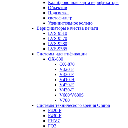
Калибровочная карта верификатора
Объектив
Подсветка
светофильтр
Удлинительное кольцо
Верификаторы качества печати
LVS-9510
LVS-9570
LVS-9580
LVS-9585
Системы идентификации
QX-830
QX-870
V320-F
V330-F
V410-H
V420-F
V430-F
V680/V680S
V780
Системы технического зрения Omron
F420-F
F430-F
FHV7
FQ2