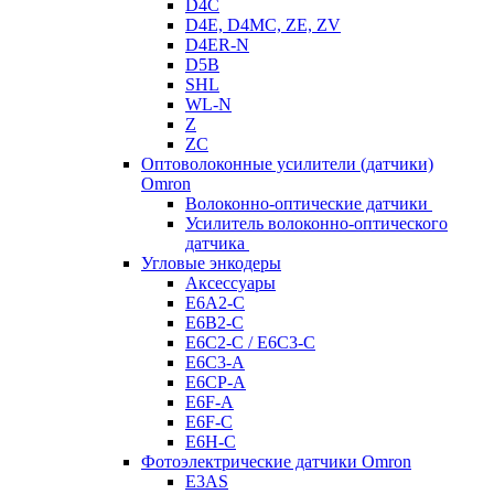
D4C
D4E, D4MC, ZE, ZV
D4ER-N
D5B
SHL
WL-N
Z
ZC
Оптоволоконные усилители (датчики)
Omron
Волоконно-оптические датчики
Усилитель волоконно-оптического
датчика
Угловые энкодеры
Аксессуары
E6A2-C
E6B2-C
E6C2-C / E6C3-C
E6C3-A
E6CP-A
E6F-A
E6F-C
E6H-C
Фотоэлектрические датчики Omron
E3AS