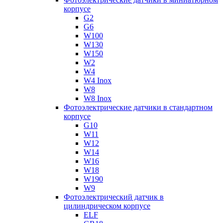
корпусе
G2
G6
W100
W130
W150
W2
W4
W4 Inox
W8
W8 Inox
Фотоэлектрические датчики в стандартном
корпусе
G10
W11
W12
W14
W16
W18
W190
W9
Фотоэлектрический датчик в
цилиндрическом корпусе
ELF