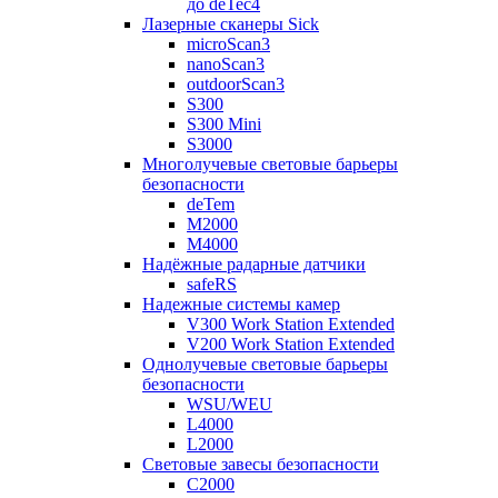
до deTec4
Лазерные сканеры Sick
microScan3
nanoScan3
outdoorScan3
S300
S300 Mini
S3000
Многолучевые световые барьеры
безопасности
deTem
M2000
M4000
Надёжные радарные датчики
safeRS
Надежные системы камер
V300 Work Station Extended
V200 Work Station Extended
Однолучевые световые барьеры
безопасности
WSU/WEU
L4000
L2000
Световые завесы безопасности
C2000