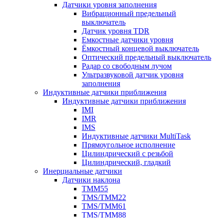
Датчики уровня заполнения
Вибрационный предельный
выключатель
Датчик уровня TDR
Емкостные датчики уровня
Ёмкостный концевой выключатель
Оптический предельный выключатель
Радар со свободным лучом
Ультразвуковой датчик уровня
заполнения
Индуктивные датчики приближения
Индуктивные датчики приближения
IMI
IMR
IMS
Индуктивные датчики MultiTask
Прямоугольное исполнение
Цилиндрический с резьбой
Цилиндрический, гладкий
Инерциальные датчики
Датчики наклона
TMM55
TMS/TMM22
TMS/TMM61
TMS/TMM88