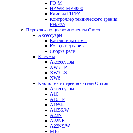
FQ-M
HAWK MV4000
Камеры FH/FZ
Контроллер технического зрения
FH/FZ5
Переключающие компоненты Omron
Аксессуары
Кабели и разъемы
Колодки для реле
Сборка реле
Клеммы
Аксессуары
XW5_-P
XW5_-S
XW6
Кнопочные переключатели Omron
Аксессуары
A16
A16_-P
A165K
A165S/W
A22N
A22NK
A22NS/W
M16