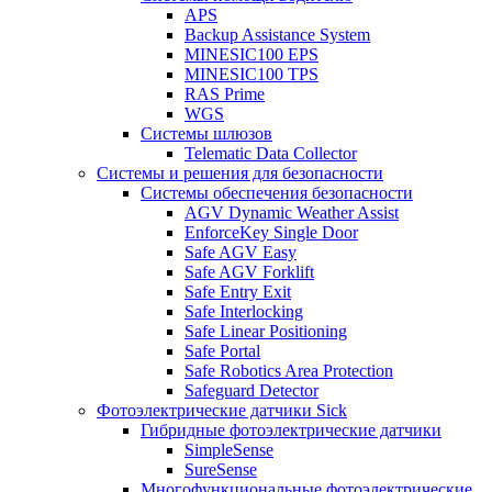
APS
Backup Assistance System
MINESIC100 EPS
MINESIC100 TPS
RAS Prime
WGS
Системы шлюзов
Telematic Data Collector
Системы и решения для безопасности
Системы обеспечения безопасности
AGV Dynamic Weather Assist
EnforceKey Single Door
Safe AGV Easy
Safe AGV Forklift
Safe Entry Exit
Safe Interlocking
Safe Linear Positioning
Safe Portal
Safe Robotics Area Protection
Safeguard Detector
Фотоэлектрические датчики Sick
Гибридные фотоэлектрические датчики
SimpleSense
SureSense
Многофункциональные фотоэлектрические