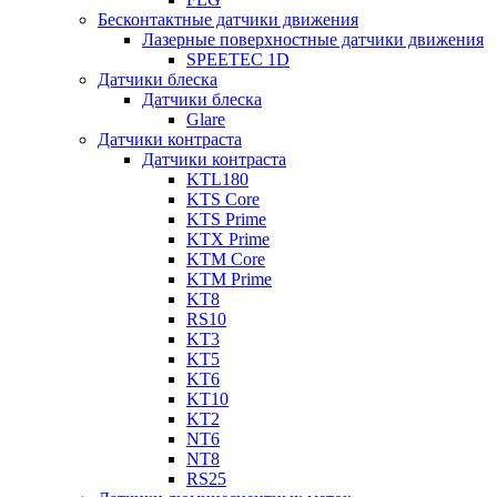
Бесконтактные датчики движения
Лазерные поверхностные датчики движения
SPEETEC 1D
Датчики блеска
Датчики блеска
Glare
Датчики контраста
Датчики контраста
KTL180
KTS Core
KTS Prime
KTX Prime
KTM Core
KTM Prime
KT8
RS10
KT3
KT5
KT6
KT10
KT2
NT6
NT8
RS25