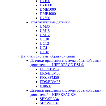
Dx100
Dx1000
DME5000
DME4000
Dx500
Ультразвуковые датчики
UM30
UM18
UM12
UC30
UC12
UC4
UD18
Датчики системы обратной связи
Датчики вращения системы обратной связи
двигателей с HIPERFACE DSL®
EES/EEM37
EKS/EKM36
EFS/EFM50
EDS/EDM35
sHub®
Датчики вращения системы обратной связи
двигателей с HIPERFACE®
SEK/SEL34
SEK/SEL37