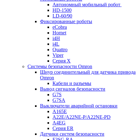
Автономный мобильный робот
HD-1500
LD-60/90
Фиксированные роботы
eCobra
Hornet
i4H
i4L
Quattro
Viper
Серия X
Системы безопасности Omron
Шнур соединительный для датчика привода
Omron
Кабели и разъемы
Вывод сигналов безопасности
G7S
G7SA
Выключатели аварийной остановки
A165E
A22E/A22NE-P/A22NE-PD
A4EG
Серия ER
Датчики систем безопасности
F3SG-RA