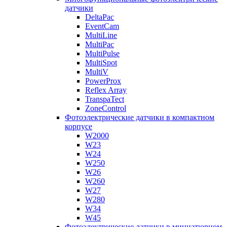
датчики
DeltaPac
EventCam
MultiLine
MultiPac
MultiPulse
MultiSpot
MultiV
PowerProx
Reflex Array
TranspaTect
ZoneControl
Фотоэлектрические датчики в компактном
корпусе
W2000
W23
W24
W250
W26
W260
W27
W280
W34
W45
Фотоэлектрические датчики в миниатюрном