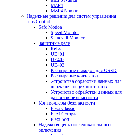
MZP4
MZP4 Namur
Надежные решения для систем управления
sens:Control
Safe Motion
Speed Monitor
Standstill Monitor
Защитные реле
ReLy
UE401
UE402
UE403
Расширение выходов для OSSD
Расширение контактов
Устройства обработки данных для
переключающих контактов
Устройство обработки данных для
датчиков безопасности
Контроллеры безопасности
Flexi Classic
Flexi Compact
Flexi Soft
Надежная цепь последовательного
включения