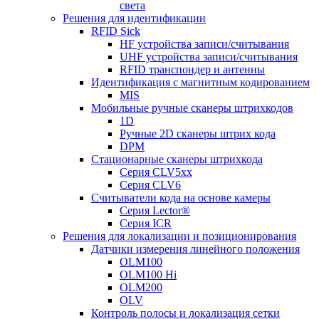
света
Решения для идентификации
RFID Sick
HF устройства записи/считывания
UHF устройства записи/считывания
RFID транспондер и антенны
Идентификация с магнитным кодированием
MIS
Мобильные ручные сканеры штрихкодов
1D
Ручные 2D сканеры штрих кода
DPM
Стационарные сканеры штрихкода
Серия CLV5xx
Серия CLV6
Считыватели кода на основе камеры
Серия Lector®
Серия ICR
Решения для локализации и позиционирования
Датчики измерения линейного положения
OLM100
OLM100 Hi
OLM200
OLV
Контроль полосы и локализация сетки