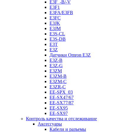
E3F_-B/-V
E3F1
E3FA/E3FB
E3FC
E3JK
E3JM
E3S-CL
E3S-DB
E3T
E3Z
Датчики Omron E3Z
E3Z-B
E3Z-G
E3ZM
E3ZM-B
E3ZM-C
E3ZR-C
EE-SPX_03
EE-SX47/67
EE-SX77/87
EE-SX95
EE-SX97
Контроль качества и отслеживание
Аксессуары
Кабели и разъемы