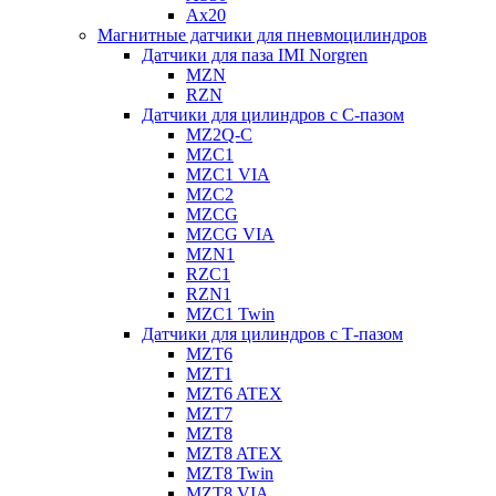
Ax20
Магнитные датчики для пневмоцилиндров
Датчики для паза IMI Norgren
MZN
RZN
Датчики для цилиндров с С-пазом
MZ2Q-C
MZC1
MZC1 VIA
MZC2
MZCG
MZCG VIA
MZN1
RZC1
RZN1
MZC1 Twin
Датчики для цилиндров с Т-пазом
MZT6
MZT1
MZT6 ATEX
MZT7
MZT8
MZT8 ATEX
MZT8 Twin
MZT8 VIA