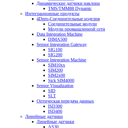
Динамические датчики наклона
TMS/TMM88 Dynamic
Интеграционные продукты
4Dpro-Соединительные изделия
Соединительные модули
Модули промышленной сети
Data Integration Machine
DIMA500
Sensor Integration Gateway
SIG100
SIG200
Sensor Integration Machine
SIM10xx
SIM200
SIM2x00
Sick SIM4000
Sensor Visualization
SID
SLT
Оптическая передача данных
ISD300
ISD400
Линейные датчики
Линейные датчики
AS30