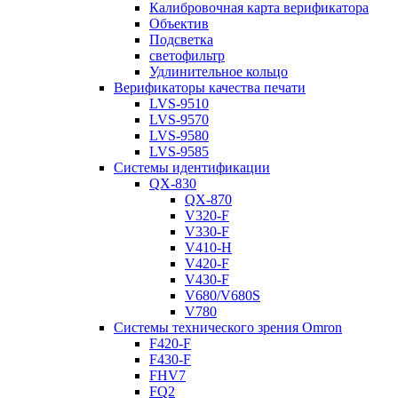
Калибровочная карта верификатора
Объектив
Подсветка
светофильтр
Удлинительное кольцо
Верификаторы качества печати
LVS-9510
LVS-9570
LVS-9580
LVS-9585
Системы идентификации
QX-830
QX-870
V320-F
V330-F
V410-H
V420-F
V430-F
V680/V680S
V780
Системы технического зрения Omron
F420-F
F430-F
FHV7
FQ2