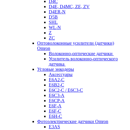
D4C
D4E, D4MC, ZE, ZV
D4ER-N
D5B
SHL
WL-N
Z
ZC
Оптоволоконные усилители (датчики)
Omron
Волоконно-оптические датчики
Усилитель волоконно-оптического
датчика
Угловые энкодеры
Аксессуары
E6A2-C
E6B2-C
E6C2-C / E6C3-C
E6C3-A
E6CP-A
E6F-A
E6F-C
E6H-C
Фотоэлектрические датчики Omron
E3AS