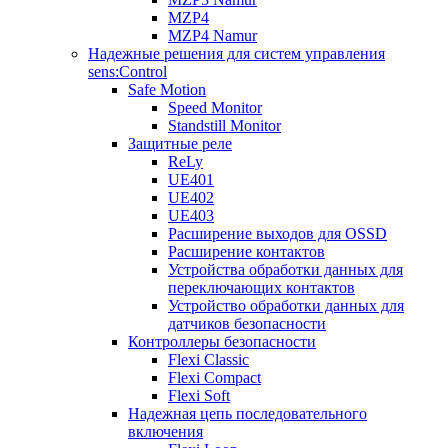
MZP4
MZP4 Namur
Надежные решения для систем управления
sens:Control
Safe Motion
Speed Monitor
Standstill Monitor
Защитные реле
ReLy
UE401
UE402
UE403
Расширение выходов для OSSD
Расширение контактов
Устройства обработки данных для
переключающих контактов
Устройство обработки данных для
датчиков безопасности
Контроллеры безопасности
Flexi Classic
Flexi Compact
Flexi Soft
Надежная цепь последовательного
включения