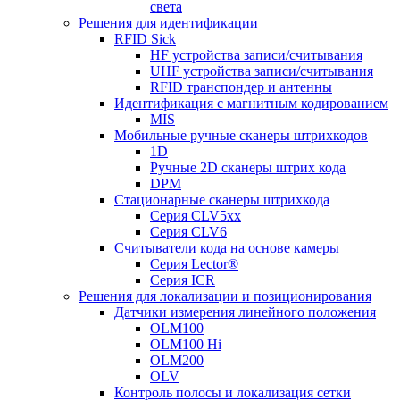
света
Решения для идентификации
RFID Sick
HF устройства записи/считывания
UHF устройства записи/считывания
RFID транспондер и антенны
Идентификация с магнитным кодированием
MIS
Мобильные ручные сканеры штрихкодов
1D
Ручные 2D сканеры штрих кода
DPM
Стационарные сканеры штрихкода
Серия CLV5xx
Серия CLV6
Считыватели кода на основе камеры
Серия Lector®
Серия ICR
Решения для локализации и позиционирования
Датчики измерения линейного положения
OLM100
OLM100 Hi
OLM200
OLV
Контроль полосы и локализация сетки