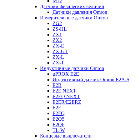
M12
Датчики физических величин
Датчики давления Omron
Измерительные датчики Omron
ZG2
ZS-HL
ZX1
ZX2
ZX-E
ZX-GT
ZX-L
ZX-T
Индуктивные датчики Omron
µPROX E2E
Индуктивный датчик Omron E2A-S
E2B
E2E NEXT
E2EQ NEXT
E2ER/E2ERZ
E2F
E2FQ
E2Q5
E2Q6
TL-W
Концевые выключатели