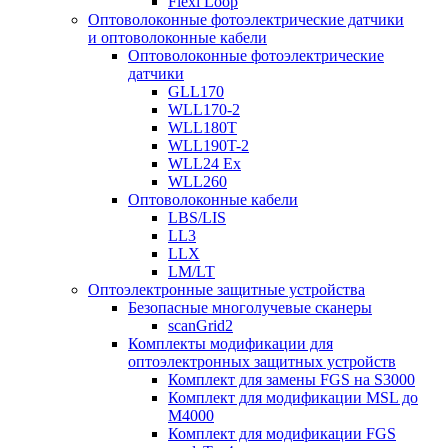
Flexi Loop
Оптоволоконные фотоэлектрические датчики
и оптоволоконные кабели
Оптоволоконные фотоэлектрические
датчики
GLL170
WLL170-2
WLL180T
WLL190T-2
WLL24 Ex
WLL260
Оптоволоконные кабели
LBS/LIS
LL3
LLX
LM/LT
Оптоэлектронные защитные устройства
Безопасные многолучевые сканеры
scanGrid2
Комплекты модификации для
оптоэлектронных защитных устройств
Комплект для замены FGS на S3000
Комплект для модификации MSL до
M4000
Комплект для модификации FGS