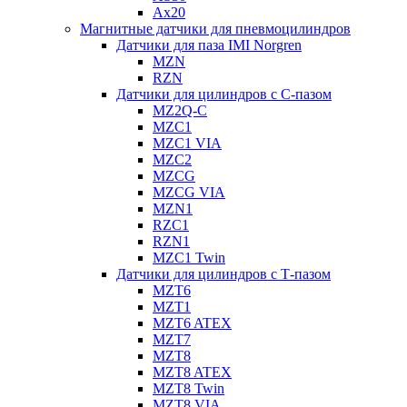
Ax20
Магнитные датчики для пневмоцилиндров
Датчики для паза IMI Norgren
MZN
RZN
Датчики для цилиндров с С-пазом
MZ2Q-C
MZC1
MZC1 VIA
MZC2
MZCG
MZCG VIA
MZN1
RZC1
RZN1
MZC1 Twin
Датчики для цилиндров с Т-пазом
MZT6
MZT1
MZT6 ATEX
MZT7
MZT8
MZT8 ATEX
MZT8 Twin
MZT8 VIA