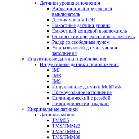
Датчики уровня заполнения
Вибрационный предельный
выключатель
Датчик уровня TDR
Емкостные датчики уровня
Ёмкостный концевой выключатель
Оптический предельный выключатель
Радар со свободным лучом
Ультразвуковой датчик уровня
заполнения
Индуктивные датчики приближения
Индуктивные датчики приближения
IMI
IMR
IMS
Индуктивные датчики MultiTask
Прямоугольное исполнение
Цилиндрический с резьбой
Цилиндрический, гладкий
Инерциальные датчики
Датчики наклона
TMM55
TMS/TMM22
TMS/TMM61
TMS/TMM88