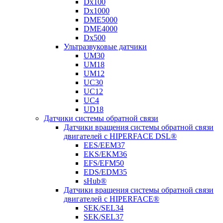
Dx100
Dx1000
DME5000
DME4000
Dx500
Ультразвуковые датчики
UM30
UM18
UM12
UC30
UC12
UC4
UD18
Датчики системы обратной связи
Датчики вращения системы обратной связи
двигателей с HIPERFACE DSL®
EES/EEM37
EKS/EKM36
EFS/EFM50
EDS/EDM35
sHub®
Датчики вращения системы обратной связи
двигателей с HIPERFACE®
SEK/SEL34
SEK/SEL37