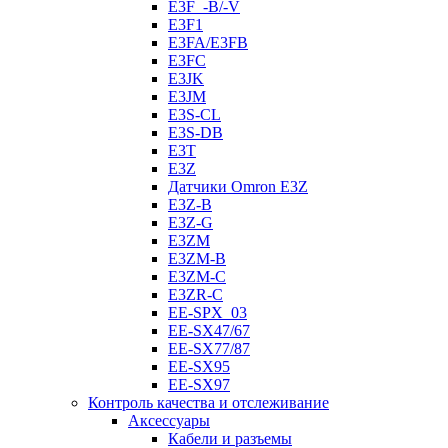
E3F_-B/-V
E3F1
E3FA/E3FB
E3FC
E3JK
E3JM
E3S-CL
E3S-DB
E3T
E3Z
Датчики Omron E3Z
E3Z-B
E3Z-G
E3ZM
E3ZM-B
E3ZM-C
E3ZR-C
EE-SPX_03
EE-SX47/67
EE-SX77/87
EE-SX95
EE-SX97
Контроль качества и отслеживание
Аксессуары
Кабели и разъемы