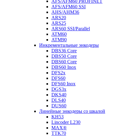
AFS/AFM60 PROFINET
AFS/AFM60 SSI
AHS/AHM36
ARS20
ARS25
ARS60 SSI/Parallel
ATM60
ATM90
Инкрементальные энкодеры
DBS36 Core
DBS50 Core
DBS60 Core
DBS60 Inox
DFS2x
DFS60
DFS60 Inox
DGS3x
DKS40
DLS40
DUS60
Линейные энкодеры со шкалой
KH53
Lincoder L230
MAX®
TTK70