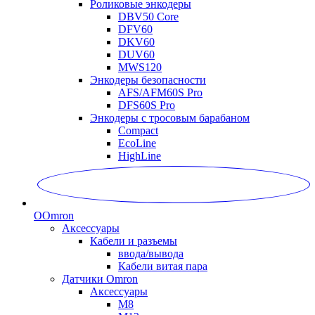
Роликовые энкодеры
DBV50 Core
DFV60
DKV60
DUV60
MWS120
Энкодеры безопасности
AFS/AFM60S Pro
DFS60S Pro
Энкодеры с тросовым барабаном
Compact
EcoLine
HighLine
O
Omron
Аксессуары
Кабели и разъемы
ввода/вывода
Кабели витая пара
Датчики Omron
Аксессуары
M8