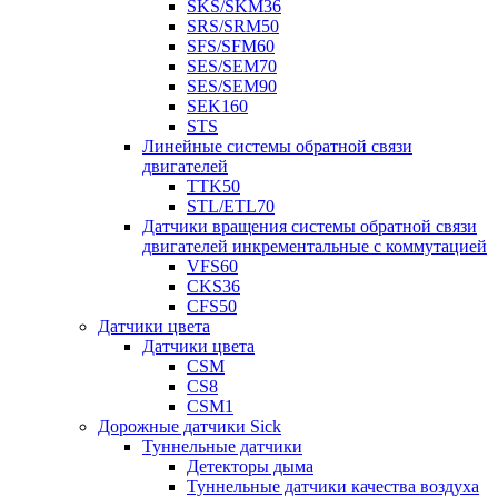
SKS/SKM36
SRS/SRM50
SFS/SFM60
SES/SEM70
SES/SEM90
SEK160
STS
Линейные системы обратной связи
двигателей
TTK50
STL/ETL70
Датчики вращения системы обратной связи
двигателей инкрементальные с коммутацией
VFS60
CKS36
CFS50
Датчики цвета
Датчики цвета
CSM
CS8
CSM1
Дорожные датчики Sick
Туннельные датчики
Детекторы дыма
Туннельные датчики качества воздуха