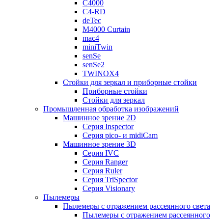
C4000
C4-RD
deTec
M4000 Curtain
mac4
miniTwin
senSe
senSe2
TWINOX4
Стойки для зеркал и приборные стойки
Приборные стойки
Стойки для зеркал
Промышленная обработка изображений
Машинное зрение 2D
Серия Inspector
Серия pico- и midiCam
Машинное зрение 3D
Серия IVC
Серия Ranger
Серия Ruler
Серия TriSpector
Серия Visionary
Пылемеры
Пылемеры с отражением рассеянного света
Пылемеры с отражением рассеянного