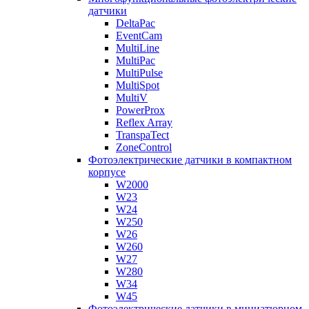
датчики
DeltaPac
EventCam
MultiLine
MultiPac
MultiPulse
MultiSpot
MultiV
PowerProx
Reflex Array
TranspaTect
ZoneControl
Фотоэлектрические датчики в компактном
корпусе
W2000
W23
W24
W250
W26
W260
W27
W280
W34
W45
Фотоэлектрические датчики в миниатюрном