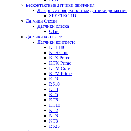
Бесконтактные датчики движения
Лазерные поверхностные датчики движения
SPEETEC 1D
Датчики блеска
Датчики блеска
Glare
Датчики контраста
Датчики контраста
KTL180
KTS Core
KTS Prime
KTX Prime
KTM Core
KTM Prime
KT8
RS10
KT3
KT5
KT6
KT10
KT2
NT6
NT8
RS25