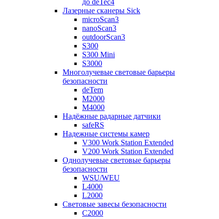
до deTec4
Лазерные сканеры Sick
microScan3
nanoScan3
outdoorScan3
S300
S300 Mini
S3000
Многолучевые световые барьеры
безопасности
deTem
M2000
M4000
Надёжные радарные датчики
safeRS
Надежные системы камер
V300 Work Station Extended
V200 Work Station Extended
Однолучевые световые барьеры
безопасности
WSU/WEU
L4000
L2000
Световые завесы безопасности
C2000