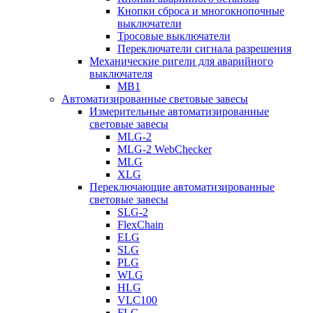
Кнопки сброса и многокнопочные
выключатели
Тросовые выключатели
Переключатели сигнала разрешения
Механические ригели для аварийного
выключателя
MB1
Автоматизированные световые завесы
Измерительные автоматизированные
световые завесы
MLG-2
MLG-2 WebChecker
MLG
XLG
Переключающие автоматизированные
световые завесы
SLG-2
FlexChain
ELG
SLG
PLG
WLG
HLG
VLC100
FLG