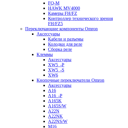
FQ-M
HAWK MV4000
Камеры FH/FZ
Контроллер технического зрения
FH/FZ5
Переключающие компоненты Omron
Аксессуары
Кабели и разъемы
Колодки для реле
Сборка реле
Клеммы
Аксессуары
XW5_-P
XW5_-S
XW6
Кнопочные переключатели Omron
Аксессуары
A16
A16_-P
A165K
A165S/W
A22N
A22NK
A22NS/W
M16