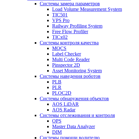
Системы замера параметров
Load Volume Measurement System
TIC501
VPS Pro
Railway Profiling System
Free Flow Profiler
TICx02
Системы контроля качества
MQCS
Label Checker
Multi Code Reader
Pinspector 2D
Asset Monitoring System
Системы наведения роботов
PLB
PLR
PLOC2D
Системы обнаружения объектов
AOS LiDAR
AOS Radar
Системы отслеживания и контроля
OPS
Master Data Analyzer
DIM
Системы помощи водителю