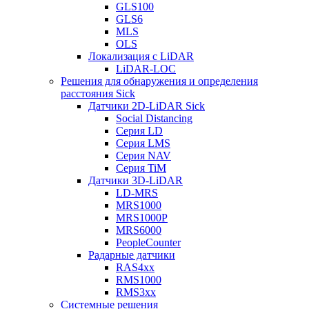
GLS100
GLS6
MLS
OLS
Локализация с LiDAR
LiDAR-LOC
Решения для обнаружения и определения
расстояния Sick
Датчики 2D-LiDAR Sick
Social Distancing
Серия LD
Серия LMS
Серия NAV
Серия TiM
Датчики 3D-LiDAR
LD-MRS
MRS1000
MRS1000P
MRS6000
PeopleCounter
Радарные датчики
RAS4xx
RMS1000
RMS3xx
Системные решения