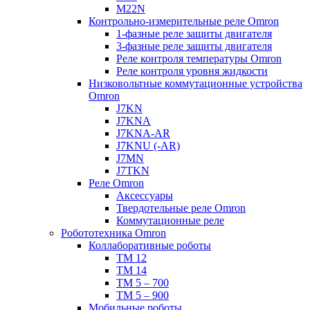
M22N
Контрольно-измерительные реле Omron
1-фазные реле защиты двигателя
3-фазные реле защиты двигателя
Реле контроля температуры Omron
Реле контроля уровня жидкости
Низковольтные коммутационные устройства
Omron
J7KN
J7KNA
J7KNA-AR
J7KNU (-AR)
J7MN
J7TKN
Реле Omron
Аксессуары
Твердотельные реле Omron
Коммутационные реле
Робототехника Omron
Коллаборативные роботы
TM 12
TM 14
TM 5 – 700
TM 5 – 900
Мобильные роботы