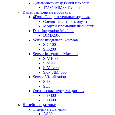
Динамические датчики наклона
TMS/TMM88 Dynamic
Интеграционные продукты
4Dpro-Соединительные изделия
Соединительные модули
Модули промышленной сети
Data Integration Machine
DIMA500
Sensor Integration Gateway
SIG100
SIG200
Sensor Integration Machine
SIM10xx
SIM200
SIM2x00
Sick SIM4000
Sensor Visualization
SID
SLT
Оптическая передача данных
ISD300
ISD400
Линейные датчики
Линейные датчики
AS30