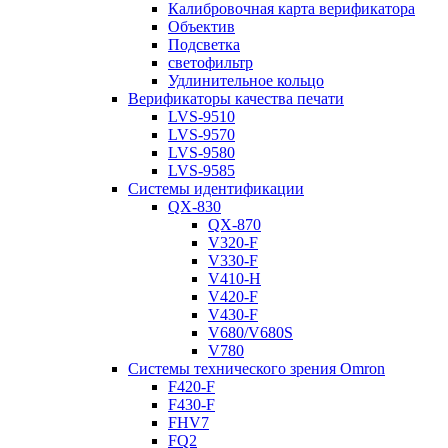
Калибровочная карта верификатора
Объектив
Подсветка
светофильтр
Удлинительное кольцо
Верификаторы качества печати
LVS-9510
LVS-9570
LVS-9580
LVS-9585
Системы идентификации
QX-830
QX-870
V320-F
V330-F
V410-H
V420-F
V430-F
V680/V680S
V780
Системы технического зрения Omron
F420-F
F430-F
FHV7
FQ2