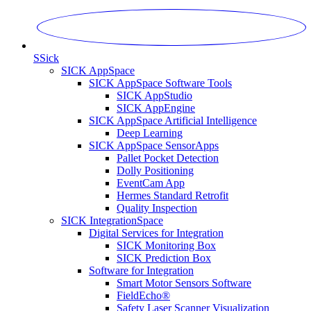
S
Sick
SICK AppSpace
SICK AppSpace Software Tools
SICK AppStudio
SICK AppEngine
SICK AppSpace Artificial Intelligence
Deep Learning
SICK AppSpace SensorApps
Pallet Pocket Detection
Dolly Positioning
EventCam App
Hermes Standard Retrofit
Quality Inspection
SICK IntegrationSpace
Digital Services for Integration
SICK Monitoring Box
SICK Prediction Box
Software for Integration
Smart Motor Sensors Software
FieldEcho®
Safety Laser Scanner Visualization