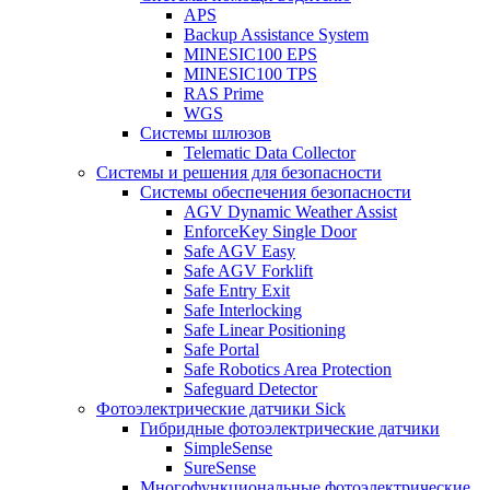
APS
Backup Assistance System
MINESIC100 EPS
MINESIC100 TPS
RAS Prime
WGS
Системы шлюзов
Telematic Data Collector
Системы и решения для безопасности
Системы обеспечения безопасности
AGV Dynamic Weather Assist
EnforceKey Single Door
Safe AGV Easy
Safe AGV Forklift
Safe Entry Exit
Safe Interlocking
Safe Linear Positioning
Safe Portal
Safe Robotics Area Protection
Safeguard Detector
Фотоэлектрические датчики Sick
Гибридные фотоэлектрические датчики
SimpleSense
SureSense
Многофункциональные фотоэлектрические