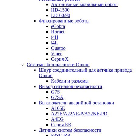
Автономный мобильный робот
HD-1500
LD-60/90
Фиксированные роботы
eCobra
Hornet
i4H
i4L
Quattro
Viper
Серия X
Системы безопасности Omron
Шнур соединительный для датчика привода
Omron
Кабели и разъемы
Вывод сигналов безопасности
G7S
G7SA
Выключатели аварийной остановки
A165E
A22E/A22NE-P/A22NE-PD
A4EG
Серия ER
Датчики систем безопасности
F3SG-RA