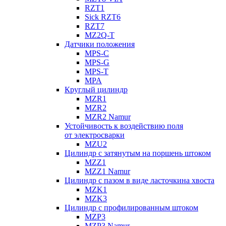
RZT1
Sick RZT6
RZT7
MZ2Q-T
Датчики положения
MPS-C
MPS-G
MPS-T
MPA
Круглый цилиндр
MZR1
MZR2
MZR2 Namur
Устойчивость к воздействию поля
от электросварки
MZU2
Цилиндр с затянутым на поршень штоком
MZZ1
MZZ1 Namur
Цилиндр с пазом в виде ласточкина хвоста
MZK1
MZK3
Цилиндр с профилированным штоком
MZP3
MZP3 Namur