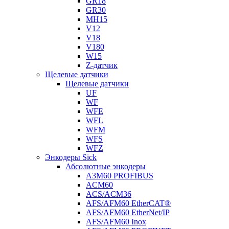
GR18
GR30
MH15
V12
V18
V180
W15
Z-датчик
Щелевые датчики
Щелевые датчики
UF
WF
WFE
WFL
WFM
WFS
WFZ
Энкодеры Sick
Абсолютные энкодеры
A3M60 PROFIBUS
ACM60
ACS/ACM36
AFS/AFM60 EtherCAT®
AFS/AFM60 EtherNet/IP
AFS/AFM60 Inox