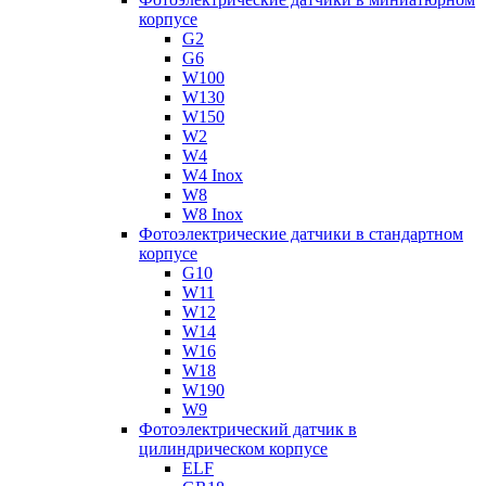
корпусе
G2
G6
W100
W130
W150
W2
W4
W4 Inox
W8
W8 Inox
Фотоэлектрические датчики в стандартном
корпусе
G10
W11
W12
W14
W16
W18
W190
W9
Фотоэлектрический датчик в
цилиндрическом корпусе
ELF